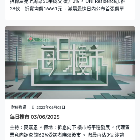
指標屋苑上周錄51宗成交 微升2% 。 UNI Residence加推
28伙 折實均價16661元 。滶晨最快日內公布首張價單 定
價參考港島豪宅
財經資訊
2025年06月03日
每日樓市 03/06/2025
主持：麥嘉恩 。恒地：拆息向下 樓市將平穩發展 。代理置
業意向調查 逾62%受訪者睇淡後市 。 滶晨再沽3伙 涉逾