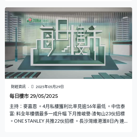
財經資訊
2025年05月29日
每日樓市 29/05/2025
主持：麥嘉恩 。4月私樓獲利比率見逾16年最低 。中信泰
富: 料全年樓價最多一成升幅 下月推峻譽·渣甸山23伙招標
。ONE STANLEY 共推22伙招標 。長沙灣維港滙8日內 連
沽31伙