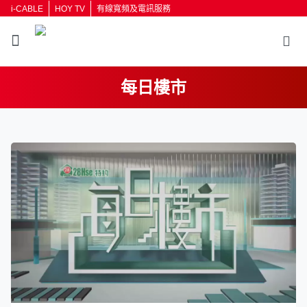
i-CABLE
HOY TV
有線寬頻及電訊服務
每日樓市
返回
按輸入鍵開始搜尋