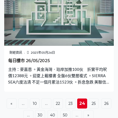
財經資訊
2025年05月26日
每日樓市 26/05/2025
主持：麥嘉恩 。黃金海灣．珀岸加推100伙 折實平均呎
價12388元 。迎夏上載樓書 全盤6伙雙層複式 。SIERRA
SEA六度沽清 不足一個月累沽1523伙 。拆息急跌 美聯信
心指數按周升0.3%
24
«
...
10
...
22
23
25
26
...
30
40
50
...
»