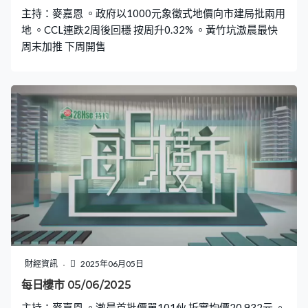
主持：麥嘉恩 。政府以1000元象徵式地價向市建局批兩用
地 。CCL連跌2周後回穩 按周升0.32% 。黃竹坑滶晨最快
周末加推 下周開售
財經資訊
2025年06月05日
每日樓市 05/06/2025
主持：麥嘉恩 。滶晨首批價單101伙 折實均價20,932元 。