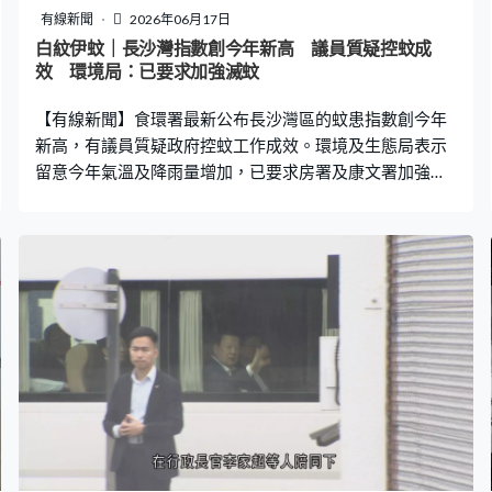
有線新聞
2026年06月17日
白紋伊蚊｜長沙灣指數創今年新高 議員質疑控蚊成
效 環境局：已要求加強滅蚊
【有線新聞】食環署最新公布長沙灣區的蚊患指數創今年
新高，有議員質疑政府控蚊工作成效。環境及生態局表示
留意今年氣溫及降雨量增加，已要求房署及康文署加強滅
蚊工作。 連日下雨，積水容易引起蚊蟲滋生，長沙灣的白
紋伊蚊誘蚊器指數更達57.7%的最高級別，創今年新高。
不少議員都質疑政府控蚊工作成效。陳凱欣：「你放機械
狗上山都無法幫助到長沙灣區的危險性，有白紋伊蚊我們
最怕是甚麽，除了痕癢之外就是傳染病。」梁文廣：「五
月份其實已經做了強化控蚊工作，但似乎對於區內蚊患問
題沒有辦法處理好。」 環境及生態局副局長黃淑嫻：「其
實我們一早已經留意今年氣溫及降雨量相對於往年增加，
所以我們也密切留意蚊患指數，除了跨部門會議，我們亦
有電郵寫去房署、康文署希望他們加強該方面工作。」 除
了成效，議員亦關注政府計劃利用科技控蚊的成本效益。
何君堯：「用雄蚊治雌蚊這個都挺創新，亦聽到效果不