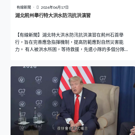
鼠患，至2020年廢除法令。
有線新聞
2026年06月17日
湖北荊州舉行特大洪水防汛抗洪演習
【有線新聞】湖北特大洪水防汛抗洪演習在荊州石首舉
行，旨在完善應急指揮機制，提高防範應對自然災害能
力。 有人被洪水所困，等待救援，先遣小隊的多個分隊到
場，展開偵查和搜索任務。「大量人員被困，有人員落
水。」救援人員出動機械人，配合空水兩用無人機，快速
營救落水群眾，亦有人員利用動力救援板在水面穿梭，並
引導部分受困人士撤離到安全區域。 救援人員利用繩索牽
引，協同救援槳板，對房屋架空層以及救生艇難以到達的
地方展開搜救，救出被困者。除了搭建救生浮橋，救援人
員亦會利用滑輪等裝備，安全轉移傷者。「直升機請快速
前進，實施救援。」傷者被送上直升機接受急救，與此同
時，由大型排澇車、無人機等組成的應急排澇組合，在現
場緊急抽排積水。 演習由湖北省政府及應急管理部聯合舉
辦，有43支隊伍共2千多人參與，模擬應對特大洪水災害