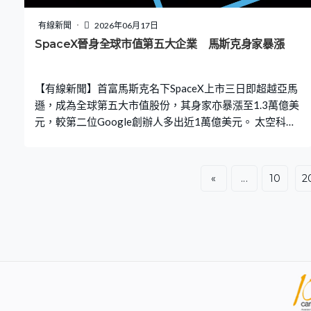
方面能否滿足美國要求，決定是否持續批出豁免。消息又
指雙方談判設立的3,000億美元基金並非用於重建或戰事賠
有線新聞
2026年06月17日
償，不會動用政府資金，全屬私人投資，涉及能源、物
SpaceX晉身全球市值第五大企業 馬斯克身家暴漲
流、製造及運輸業。部分美國、海灣國家、亞洲、南美及
非洲企業已作出投資承諾，佔目標金額逾一半。 美伊早前
【有線新聞】首富馬斯克名下SpaceX上市三日即超越亞馬
宣布達成協議後，有海事情報公司指至少
遜，成為全球第五大市值股份，其身家亦暴漲至1.3萬億美
元，較第二位Google創辦人多出近1萬億美元。 太空科技
及人工智能企業SpaceX上市後股價可以與它的產品火箭相
比，SpaceX上市後已經連升三個交易日，較上市定價高近
五成，周二收市價超過200美元。以這個收市價計算，
«
...
10
2
SpaceX超越亞馬遜成為全球市值第五大企業，市值升至
2.65萬億美元。如果以周二的盤中高位計算，更一度超越
微軟，短暫成為全球第四大市值公司。 散戶對SpaceX亦非
常熱情，有數據顯示，在上市的首兩個交易日，散戶買入
的股份規模等於散戶在上個星期在整個美國股市的買入規
模。納斯達克早前改變規定，容許指數快速加入新上市的
大型企業，估計SpaceX將會在未來數星期就可以加入納斯
達克100指數，將會推動追蹤指數的基金被動買入股份，