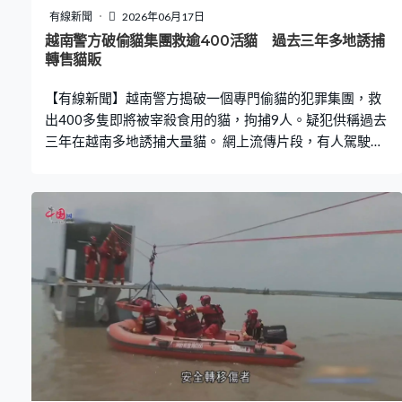
有線新聞
2026年06月17日
越南警方破偷貓集團救逾400活貓 過去三年多地誘捕
轉售貓販
【有線新聞】越南警方搗破一個專門偷貓的犯罪集團，救
出400多隻即將被宰殺食用的貓，拘捕9人。疑犯供稱過去
三年在越南多地誘捕大量貓。 網上流傳片段，有人駕駛電
單車偷走懷疑裝著貓的箱，再將多個箱抛上貨車。越南胡
志明市近日發生多宗寵物盜竊案，警方上周在西寧省和胡
志明市突擊搜查多個地方，查獲400多隻活貓和80隻用冰
塊保存的貓屍，拘捕9人。 疑犯供稱過去三年，在越南南
部多地誘捕和偷取大量貓運到收容所，每隔兩、三天再轉
售予貓販，當局呼籲遺失寵物的人盡快聯絡警方。動物權
益組織稱，會為仍被扣押的260多隻貓提供貓糧和風扇，
逾40隻寵物貓已與主人團聚，但約100隻獲救後不幸死
亡。 組織指，每年有500萬隻狗及100萬隻貓被捕捉、盜
取及屠宰食用。公眾支持警方的營救行動，證明販賣貓這
種殘忍行為有望終止。在越南食用貓狗是合法，但商販必
須證明動物來源。政府1998年曾下令禁止食用貓肉，控制