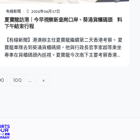
三個學年每年提供不少於5萬個培訓名額。 校園配套上，
鼓勵學校探討用人工智能提升行政效率，推動智慧校園建
有線新聞
2026年06月17日
設，教育局亦會與相關政府部門保持聯繫，協助學校安
夏寶龍訪港｜今早視察新皇崗口岸、葵涌貨櫃碼頭 料
全、合規使用人工智能，27/28學年會安排數字教育視
下午結束行程
學。 推動不同持份者合作上，會舉行不同活動，令家長引
【有線新聞】港澳辦主任夏寶龍繼續第二天香港考察。 夏
導子女正確使用人工智能，亦會進
寶龍車隊去到葵涌貨櫃碼頭，他與行政長官李家超等乘坐
專車在貨櫃碼頭內巡視。夏寶龍今次南下主要考察香港對
接國家十五五規劃、北部都會區發展、本港創科產業發展
等。今早曾到新皇崗口岸視察。 人大常委會下星期將審議
香港口岸實施管轄安排的議案，夏寶龍之後到禮實府出席
90
100
...
»
午宴，為期兩天的考察行程將會下午結束。