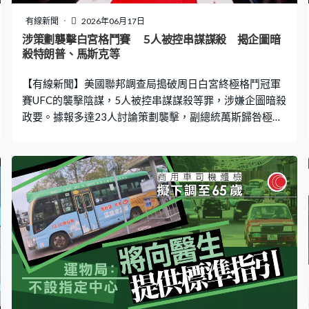
即提交條例草案，為落實一地兩檢提供法律基礎，一旦敲
定開通日期，會適時公布。 夏寶龍之後到禮實府出席午
有線新聞
2026年06月17日
宴，為期兩天的考察行程在下午結束。
涉策劃襲擊白宮格鬥賽 5人被控串謀謀殺 揭企圖暗
殺特朗普、馬斯克等
【有線新聞】美國聯邦調查局搗破周日白宮終極格鬥冠軍
賽UFC的襲擊陰謀，5人被控串謀謀殺等罪，涉嫌企圖暗殺
政要。據報多達23人討論策劃襲擊，副總統萬斯歸咎極左
言論煽動暴力。 終極格鬥冠軍賽UFC周日在白宮舉行，當
日80歲生日的特朗普、副總統萬斯等多名華府高官、國會
議員等4,300人觀賽。聯邦調查局證實，上周粉碎針對這場
活動的襲擊陰謀。司法部指，五名疑犯企圖利用載有炸藥
的無人機攻擊會場北邊位置，引發群眾疏散後，再由預先
埋伏的狙擊手射殺知名人物，之後在白宮大閘實施第二波
攻擊。暗殺目標包括特朗普、萬斯、以色列總理內塔尼亞
胡、世界首富馬斯克和多名國會議員，但部分人無出席活
動。 FBI最初在俄亥俄州拘捕19歲的普羅珀，由其母報
案。普羅珀承認有份策劃襲擊，先在TikTok招募同夥，再
透過通訊軟件Signal群組與同夥交流。霍士新聞報道，通