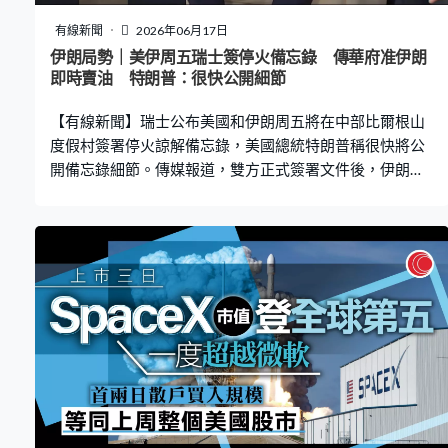
情境，目的是完善應急指揮機制，提高防範應對自然災害
能力。
有線新聞
2026年06月17日
伊朗局勢｜美伊周五瑞士簽停火備忘錄 傳華府准伊朗
即時賣油 特朗普：很快公開細節
【有線新聞】瑞士公布美國和伊朗周五將在中部比爾根山
度假村簽署停火諒解備忘錄，美國總統特朗普稱很快將公
開備忘錄細節。傳媒報道，雙方正式簽署文件後，伊朗可
即時出售石油。 美伊官員周五將簽署停火諒解備忘錄，總
統特朗普聲稱很快會在正式場合公開備忘錄細節，不排除
提交國會審議。瑞士外交部公布，美伊將在中部比爾根山
度假村簽署備忘錄，地點由美國、伊朗、斡旋的卡塔爾及
巴基斯坦共同提議。副總統萬斯說，美國是應伊朗及斡旋
國要求，不提前公開細節。伊朗外長阿拉格齊指雙方簽署
備忘錄後，可能同日啟動下一階段談判。 《 華爾街日報》
及路透社報道，雙方簽署諒解備忘錄後，華府將准許伊朗
即時出售石油及燃料，亦會豁免部分石油制裁措施，涵蓋
銀行、運輸及保險業務，前提是伊朗必須遵守協議。 有美
國官員指華府會視乎伊朗在重開霍爾木茲海峽及核問題等