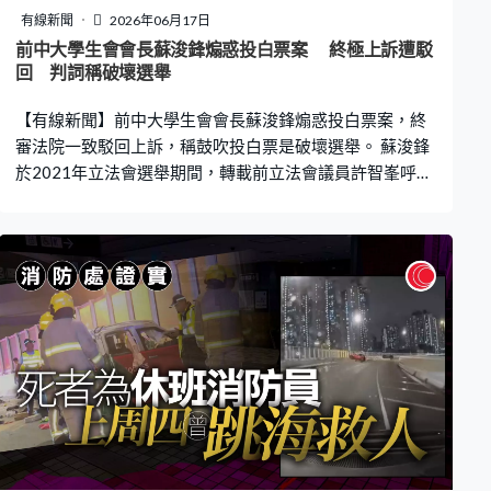
有線新聞
2026年06月17日
前中大學生會會長蘇浚鋒煽惑投白票案 終極上訴遭駁
回 判詞稱破壞選舉
【有線新聞】前中大學生會會長蘇浚鋒煽惑投白票案，終
審法院一致駁回上訴，稱鼓吹投白票是破壞選舉。 蘇浚鋒
於2021年立法會選舉期間，轉載前立法會議員許智峯呼籲
投白票的帖文，被控煽惑他人投白票，他在原審時認罪，
判囚2個月、緩刑一年半。上訴方爭議《選舉（舞弊及非法
行為）條例》加入第27A條，定明在選舉期間內，藉公開
活動煽惑另一人不投票或投無效票屬非法行為，上訴至終
審庭。 上訴方認為投白票或不投票，同屬有效參與選舉，
而且合法，質疑控罪違憲，侵犯《基本法》所保障的表達
自由權利。終審法院頒下判詞，首席法官張舉能等五名法
官，一致駁回上訴。判詞提及《條例》立法背景，指全國
人大2021年修改香港的選舉制度，確保選舉制度穩定、具
代表性。個人不投票、投白票或無效票，仍然合法，但大
規模地誤導、煽動，則破壞選舉制度的認受性。 而第27A
條對表達自由，只施加有限且精準的限制，僅限選舉期間