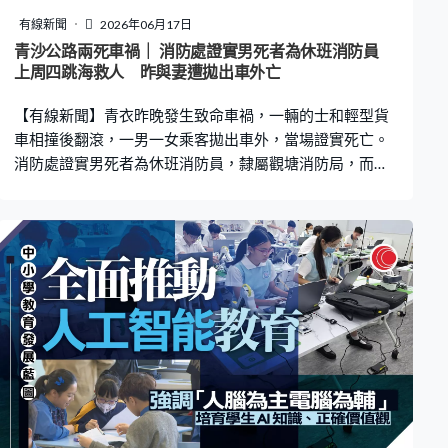
的公眾煽惑行為，其他時候公開鼓吹或私下討論，則不受
有線新聞
2026年06月17日
限制。法庭亦認為，條例沒有侵犯平等權利，沒有構成政
青沙公路兩死車禍｜ 消防處證實男死者為休班消防員
見歧視，因為鼓吹缺席投票、投白票或無效票，等同呼籲
上周四跳海救人 昨與妻遭拋出車外亡
杯葛選舉，是破壞選舉及制度的行為，為候選人爭取選
【有線新聞】青衣昨晚發生致命車禍，一輛的士和輕型貨
票，是鼓勵制度中的參與，兩者不能
車相撞後翻滾，一男一女乘客拋出車外，當場證實死亡。
消防處證實男死者為休班消防員，隸屬觀塘消防局，而女
死者為其妻子，對兩人離世感到難過，將向死者家屬，提
供一切可行協助。 發言人指，車禍中的男死者為休班消防
員，隸屬觀塘消防局，他曾於上周三（10日）晚上休班期
間，在觀塘公眾碼頭跳海拯救一名墮海老翁。對於有屬員
及其妻子不幸離世感到非常難過，並對他們家人致以深切
慰問，已安排福利組接觸死者家屬，提供一切可行協助。
青沙公路兩死車禍｜車CAM直擊相撞一刻 兩乘客拋出車
外多處重創慘死 的士車隊：全力配合調查