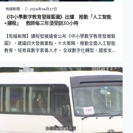
有線新聞
2026年06月17日
《中小學數字教育發展藍圖》出爐 推動「人工智能
+課程」 教師每三年須受訓30小時
【有線新聞】課程發展議會公布《中小學數字教育發展藍
圖》，建議四大發展重點、十大策略，推動全面人工智能
教育，培育具數字素養人才。 全球數字化轉型，國家支持
香港建設國際創新科技中心。課程發展議會編訂《中小學
數字教育發展藍圖》，從數字素養、師資、校園配套及各
持份者合作，制定前瞻策略，與時並進，推動全面人工智
能教育。 數字素養方面，訂定《中小學人工智能素養學習
架構》，系統化培育學生對數字科技知識、技能及正確價
值觀，將推動「人工智能+課程」，要堅持「人腦為主，電
腦為輔」。課程發展議會主席潘偉賢：「學好AI、用好
AI，特別要重視正確價值觀和態度，從而提升學生人工智
能素養。」 師資數字化轉型上，要求教師每三年持續專業
發展週期內完成不少於30小時數字教育培訓，教育局會與
中國科學院、數碼港、科技園等團體合作，26/27學年起