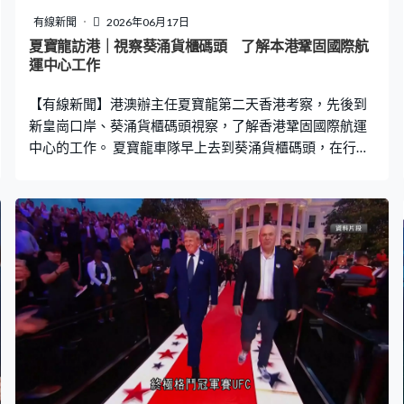
錯，不過我關心究竟要花多少錢去治一隻蚊？換句話講花
有線新聞
2026年06月17日
多少錢才能達致效果。」何俊賢：「機械狗、機械梯進入
夏寶龍訪港｜視察葵涌貨櫃碼頭 了解本港鞏固國際航
深山噴舊式，我們稱作殺蟲水，整個新科技使用，有時是
運中心工作
政府自己審核內部問題是過於審慎。」 環境及生態局副局
【有線新聞】港澳辦主任夏寶龍第二天香港考察，先後到
長黃淑嫻：「其實我們委任了一些科技公司協
新皇崗口岸、葵涌貨櫃碼頭視察，了解香港鞏固國際航運
中心的工作。 夏寶龍車隊早上去到葵涌貨櫃碼頭，在行政
長官李家超等人陪同下乘坐專車在貨櫃碼頭內巡視，聽取
運輸及物流局匯報。局長陳美寶說，會積極發展智慧綠色
港口，完善高增值海運生態圈，優化稅務優惠，以「全球
航運之都」為目標。同樣有份匯報的碼頭公司代表就說會
全力配合，中遠國際貨櫃碼頭副董事長邵永明：「我們會
進一步加強在香港航線的運力投入，航線的布置研究，進
一步拓展香港整個貿易鏈中國際航運中心的地位。另一方
面，根據運輸局的規劃，今後會進一步加大在香港綠色能
源加注方面的嘗試。」 夏寶龍亦曾到新皇崗口岸視察，人
大常委會下星期將審議香港口岸實施管轄安排的議案。保
安局局長鄧炳強說，取得人大授權及國務院批覆後，會隨