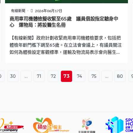
訊群組至少有23名成員。普羅珀又在加密訊息中表達極端
宗教和反政府情緒，認為部分暗殺目標收受親以色列說客
有線新聞
2026年06月17日
利益。FBI亦在普羅珀家中檢獲大批槍械和數千發子彈等。
商用車司機體檢擬收緊至65歲 議員倡設指定驗身中
之後在加州拘捕分別24和32歲的羅亞和托馬斯，指兩人討
心 運物局：將設醫生名冊
論相約進行射擊訓練。另有兩人被捕，五人均被控串謀謀
【有線新聞】政府計劃收緊商用車司機體檢要求，包括把
殺。
體檢年齡門檻下調至65歲。在立法會會議上，有議員關注
如何為體檢設定客觀標準，運輸及物流局表示會向醫生提
供指引。 選委會界別陳祖光：「其實可否仿效很像目前驗
車都有指定中心，平衡所有醫生的主觀判斷，而有一個由
政府監管的客觀標準。」運輸及物流局副局長廖振新：
73
0
30
...
71
72
74
75
...
80
「長者司機人數都很多，所以要指定一兩間體檢中心去做
的話其實工作量都會很大，亦可能會有輪候時間問題。所
以目前做法希望有一個醫生名冊。我們亦會提供指引，讓
醫生做這些體檢有一個標準化做法。」 廖振新指會透過簡
介會加強對醫生講解，正爭取下個月向立法會交通事務委
員會報告最新進展，之後提交立法建議，目標明年年中落
實新措施。