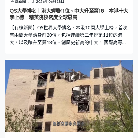
有線新聞
2026年06月18日
QS大學排名｜港大蟬聯11位、中大升至第18 本港十大
學上榜 精英院校密度全球最高
【有線新聞】QS世界大學排名，本港10間大學上榜，首次
有兩間大學躋身前20位，包括連續第二年排第11位的港
大，以及躍升至第18位、創歷史新高的中大。 國際高等教
育機構QS公布2027年QS世界大學排名，港大蟬聯第11
位，位列亞洲第二。中大、理大、教大及浸大排名創歷史
新高。中大首次躋身20名內，躍升14位、今年排第18位。
科大排名33位、理大排50位、城大52位。另外浸大、教大
及嶺大排名亦有上升，去年首次上榜的都大排名不變。連
同首次上榜的樹仁大學，共10間大學上榜。 港大校長張翔
表示，港大在多個領域取得歷史性突破，包括校友黎家盈
入選神舟二十三號載人飛行任務乘組，成為首位香港載荷
專家，印證港大培育傑出人才實力。 中大校長盧煜明表
示，躋身全球20強是中大重要里程碑，會進一步與全球頂
尖學府及產業合作，推動具影響力的研究，應對社會挑
戰。 QS表示，香港連續第二年成為亞洲中進步最顯著的地