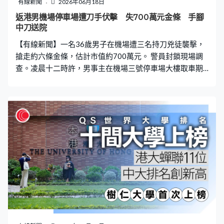
有線新聞
2026年06月18日
返港男機場停車場遭刀手伏擊 失700萬元金條 手腳
中刀送院
【有線新聞】一名36歲男子在機場遭三名持刀兇徒襲擊，
搶走約六條金條，估計市值約700萬元。 警員封鎖現場調
查。凌晨十二時許，男事主在機場三號停車場大樓取車期
間，遭三名持刀兇徒襲擊，並搶走背包內有六條金條，共
重約六公斤，約值700萬元。 兇徒得手後乘車往東涌方向
逃去，男事主手腳中刀受傷，自行報案後送院。據知他受
僱一間公司運送金條，事發前由外地返港，案件列作行
劫，交新界南總區重案組接手。