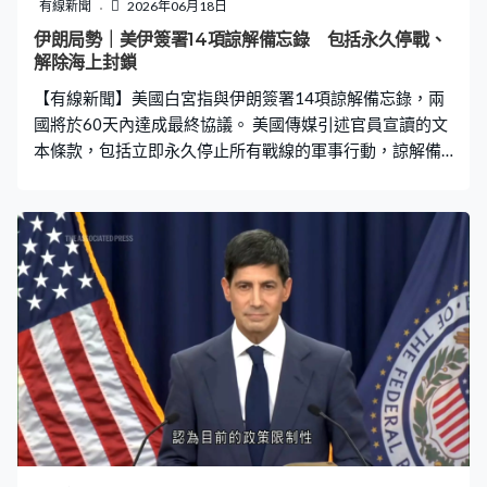
區，鞏固香港作為亞洲教育體系中最具全球競爭力地位，
有線新聞
2026年06月18日
成為全球精英院校密度最高的城市。 至於全球排名第一的
伊朗局勢｜美伊簽署14項諒解備忘錄 包括永久停戰、
繼續是美國麻省理工學院，已連續15年蟬聯榜首。
解除海上封鎖
【有線新聞】美國白宮指與伊朗簽署14項諒解備忘錄，兩
國將於60天內達成最終協議。 美國傳媒引述官員宣讀的文
本條款，包括立即永久停止所有戰線的軍事行動，諒解備
忘錄簽署後美方會立即著手解除對伊朗的海上封鎖，承諾
在最終協議達成後，30天內將軍隊撤離伊朗周邊區域。與
區內夥伴合作投入至少3千億美元，用於伊朗重建和經濟發
展，以及終止所有制裁。 伊朗則重申不會購買或發展核
武，確保商船在諒解備忘錄簽署後60天內免費在波斯灣和
阿曼海安全通行。