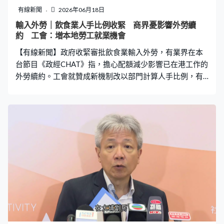
有線新聞
2026年06月18日
輸入外勞｜飲食業人手比例收緊 商界憂影響外勞續
約 工會：增本地勞工就業機會
【有線新聞】政府收緊審批飲食業輸入外勞，有業界在本
台節目《政經CHAT》指，擔心配額減少影響已在港工作的
外勞續約。工會就贊成新機制改以部門計算人手比例，有
助增加本地勞工就業機會。 飲食業輸入外勞機制收緊，本
地與外勞人手比例改為3比1，又改以部門計算人手比例，
分「出品部」和「樓面部」，工會歡迎改動，商界就有保
留。飲食業職工總會名譽會長郭宏興：「以部門來計算，
是我們工會提出的。因為如果不是用部門計算，有一間酒
樓亦受過檢控，他整個廳面部全部是外地勞工的，這是否
影響到本地勞工就業機會？」 稻苗飲食專業學會主席江志
恒：「以酒樓為計，他有一個櫃位售賣點心，究竟裡面的
人是一個前線員工，還是一個廚師員工？我們接下來很快
要續約，因為很多外勞來港已經兩年，如果以新機制計
算，意味有些外勞員工原本在香港工作，我們就不夠配額
跟他再簽約，這對我們的業界影響十分之太大。」 輸入外