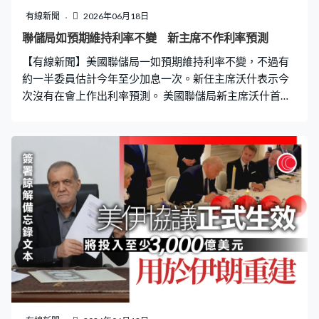
有線新聞
2026年06月18日
聯儲局如預期維持利率不變 新主席不作利率預測
【有線新聞】美國聯儲局一如預期維持利率不變，不過有
約一半委員估計今年至少加息一次。新任主席沃什表示今
次沒有在會上作出利率預測。 美國聯儲局新主席沃什首次
主持議息會議，經過一連兩日議息會議後，一如預期維持
利率不變，聯邦基金利率目標區間維持在3.5至3.75厘。不
過沃什「新官上任」表明有些事要有改變。沃什：「領導
層改變是自然及時的機會，重新審視現行的做法，考慮甚
麼做法最符合目標。我和聯儲局同事會緊密合作，甚麼變
化能夠改進貨幣政策的執行。」 局內有一半決策委員預期
年內最少加息一次，不過沃什一改以往主席的常態，表示
未有提交個人利率預測，會議聲明亦取消前瞻指引。 沃什
強調會維持將通脹保持在2%的目標，「2%的通脹目標是
聯儲局長期堅持2%的目標，你知道我之前說過我更重視小
數點前的數字。2是小數點前的數字，現在0是小數點後，
沒有理由證明有能力前去改變2%的通脹目標。」 沃什同時
宣布成立五個特別工作小組研究可能的解決方案，分別專