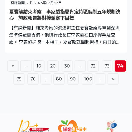
標及匯報進度，實踐五年規劃的總體要求。」 夏寶龍在考
有線新聞
2026年06月17日
察最後一天到新皇崗口岸視察，人大常委會下星期將審議
夏寶龍結束考察 李家超指夏肯定特區編制五年規劃決
香港口岸實施管轄安排。保安局說，取得人大授權及國務
心 施政報告將對接並定下目標
院批覆後，會隨即提交條例草案，為落實一地兩檢提供法
【有線新聞】結束考察的港澳辦主任夏寶龍乘專車到深圳
律基礎。李家超：「新皇崗口岸整體建築已經完成，
灣準備離開香港，他與行政長官李家超在口岸握手及交
談。 李家超送贈一本相冊，夏寶龍就舉起拇指。兩日的南
下考察之旅，夏寶龍視察過北部都會區、洪水橋/厦村、河
套、古洞等區域，亦探訪元朗攸壆路簡約公屋。 李家超
說，夏寶龍肯定特區政府編制香港首個五年規劃的決心和
74
«
...
10
20
30
...
72
73
推進工作、在維護國家安全的努力、本港經濟發展，以及
科技創新的建設。李家超承諾會全力以赴，做好編制工
75
76
...
80
90
100
...
»
作，抓緊國家十五五規劃帶來的機遇，「他（夏寶龍）指
出五年規劃應該是方向性、策略性、可操作性的指導文
件，指明香港未來五年發展方向。行政長官每年的施政報
告會對接回應五年規劃要求和方向，並在施政報告定下目
標及匯報進度，實踐五年規劃的總體要求。」