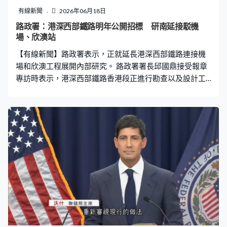
有線新聞
2026年06月18日
路政署：港深西部鐵路明年公開招標 研南延接駁機
場、欣澳站
【有線新聞】路政署表示，正就延長港深西部鐵路連接機
場和欣澳工程展開內部研究。 路政署署長邱國鼎接受報章
專訪時表示，港深西部鐵路香港段正進行勘查以及設計工
作，目標明年上半年公開招標，爭取2035年與深圳段同步
開通，預計屆時的客流量比羅湖高。 他又表示政府已啟動
內部研究探討將鐵路南延接駁機場和現有鐵路，包括欣澳
站，將會在洪水橋站預留延長隧道，方便日後建設南延走
線。