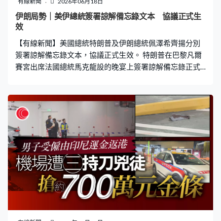
有線新聞
2026年06月18日
責審視聯儲局溝通機制、資產負債表、對數據的依賴、生
伊朗局勢｜美伊總統簽署諒解備忘錄文本 協議正式生
產力及就業、人工智能的影響，以及當局的通脹框架。
效
【有線新聞】美國總統特朗普及伊朗總統佩澤希齊揚分別
簽署諒解備忘錄文本，協議正式生效。 特朗普在巴黎凡爾
賽宮出席法國總統馬克龍設的晚宴上簽署諒解備忘錄正式
文本，伊朗官媒亦發放佩澤希齊揚簽署文本的圖片，官方
指協議正式生效。 美國公布14點協議的具體內容，包括立
即永久停止所有戰線的軍事行動、美方會立即著手解除對
伊朗的海上封鎖、與區內夥伴投入至少3千億美元用於伊朗
重建、終止所有制裁。伊朗則重申不會購買或發展核武、
商船60天內可免費在波斯灣和阿曼海安全通行。