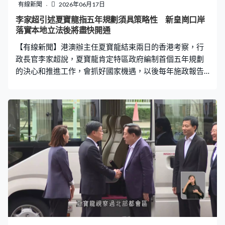
Telegram用戶，指就算Telegram被禁，不法分子亦會轉到
有線新聞
2026年06月17日
其他通訊應用程式。他指Telegram已移除數以百計涉嫌洩
李家超引述夏寶龍指五年規劃須具策略性 新皇崗口岸
漏試題及詐騙學生的頻道。有民權組織質疑禁令損害言論
落實本地立法後將盡快開通
自由。
【有線新聞】港澳辦主任夏寶龍結束兩日的香港考察，行
政長官李家超說，夏寶龍肯定特區政府編制首個五年規劃
的決心和推進工作，會抓好國家機遇，以後每年施政報告
將按規劃定下工作目標及交代進度。 結束兩日考察的夏寶
龍乘專車到深圳灣口岸，行政長官李家超在場歡送，兩人
臨別前握手及交談。李家超送贈一本書，夏寶龍就舉起拇
指，又向在場傳媒揮手，隨後登上專車離開。 李家超說，
夏寶龍肯定特區政府編制香港首個五年規劃的決心和推進
工作，在維護國家安全上的努力、經濟發展及在科技創新
上的建設。承諾會全力以赴編制好五年規劃，加快北都建
設，將大學城校園空間與科技、產業及城市空間融合布
局，抓緊國家十五五規劃帶來的機遇。李家超：「夏寶龍
指出五年規劃應該是方向性、策略性、可操作性的指導文
件，指明香港未來五年發展方向。行政長官每年的施政報
告會對接回應五年規劃要求和方向，並在施政報告定下目