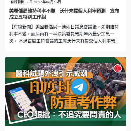
有線新聞
2026年06月18日
美聯儲局維持利率不變 沃什未提個人利率預測 宣布
成立五特別工作組
【有線新聞】美國聯儲局一連兩日議息會議後，如期維持
利率不變，而局內有一半決策委員預期年內最少加息一
次。 不過首度主持會議的主席沃什未有提交個人利率預
測，會議聲明亦取消前瞻指引。沃什同時宣布成立五個特
別工作小組，分別專責審視聯儲局溝通機制、資產負債
表、對數據的依賴、生產力及就業、人工智能的影響，以
及當局的通脹框架。 沃什表示會堅守2%的通脹目標，認為
目前的政策限制性，效果並不均衡。