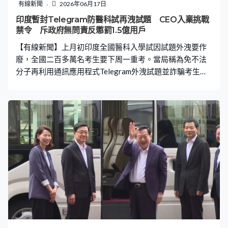
有線新聞
2026年06月17日
印度暫封Telegram防醫科試再洩試題 CEO入稟挑戰
禁令 斥政府無問責反懲罰1.5億用戶
【有線新聞】上月初印度全國醫科入學試因試題外洩要作
廢，全國二百多萬名考生要下周一重考。當局稱為免不法
分子再利用通訊應用程式Telegram外洩試題並詐騙考生，
決定暫時封鎖Telegram，Telegram入稟法院挑戰禁令。 上
月印度全國各地，大批全國醫科入學試的考生及其家長上
街抗議，不滿入學試試題外洩令他們要重考，批評政府無
能。當地近年冒起的政治諷刺網絡社群「蟑螂人民黨」亦
首次發起示威，更圍攻議會，促請教育部長問責請辭。 政
府指，試題是透過通訊應用程式Telegram外洩，在周二應
國家考試局要求，頒令暫時封鎖Telegram，直至重考結
束。指是要確保醫科入學試不再出現作弊情況，並杜絕不
法分子透過Telegram詐騙學生，強調今次重考並無試題外
洩。 Telegram隨即入稟德里高等法院挑戰禁令，法院同意
緊急處理。Telegram行政總裁杜洛夫發文狠批印度政府不
追究要對試卷外洩問責的人，反而懲罰印度逾1億5千萬