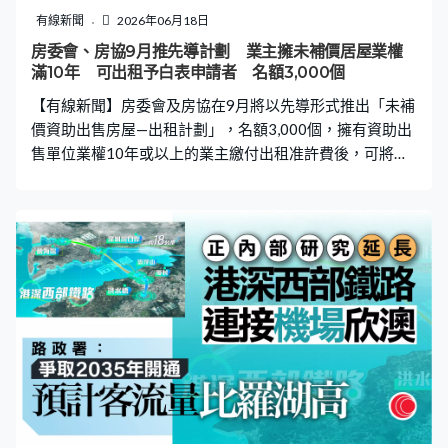
勞是為了紓緩人手短缺，但政府提到飲食業空缺率約5%，
有線新聞
2026年06月18日
同時失業率約6%，主要是45歲以上具經驗的餐飲從業員。
房委會、房協9月推先導計劃 業主擁未補價居屋業權
郭宏興：「最主要的問題就是公司給的福利和薪金，給員
滿10年 可出租予白表申請者 名額3,000個
工是否市場的價值，這是很重要的。因為現在登出來的招
【有線新聞】房委會及房協在9月將以先導形式推出「未補
聘廣告，各方面是低於我們行業的市場
價資助出售房屋—出租計劃」，名額3,000個，擁有資助出
售單位業權10年或以上的業主繳付出租准許費後，可將未
補價單位出租給白表申請者。 資助房屋小組委員會主席張
仁良認為，措施令白表者有多些選擇，「其實計算租金，
同事給我看不是太貴，新界一萬元以下，八、九千元可以
租到一個居屋單位；若在巿區可能一萬多元。若是劏房，
新界劏房都不便宜，要七、八千元在大埔劏房。我覺得對
白表申請者等候中的，若果真的有興趣，可以看看這些居
屋，在巿場上可以合法出租的資助房屋單位，其實真的可
以改善他們居住環境。」