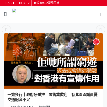
i-CABLE
HOY TV
有線寬頻及電訊服務
返回
按輸入鍵開始搜尋
一簽多行｜政府研重推 零售業歡迎 有北區區議員憂
交通配套不足