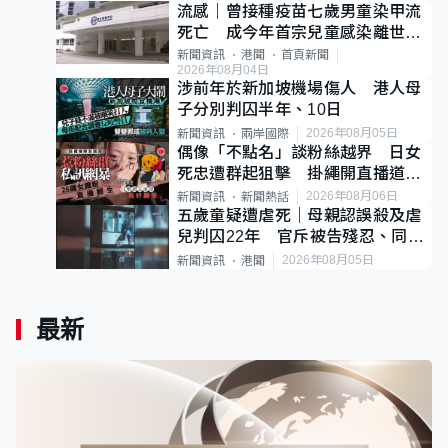
流感｜曾接種疫苗七歲男童染甲流
死亡 成今年首宗兒童感染離世個
案
新聞資訊
港聞
首頁新聞
2026年08月04日
涉前年於新加坡機場傷人 港人母
子分別判囚半年、10日
2026年08月05日
新聞資訊
兩岸國際
偶像「不點名」談粉絲越界 日女
死忠遭群起狙擊 掛繩開直播道歉
後輕生
2026年08月06日
新聞資訊
新聞熱話
五歲童疑遭虐死｜母親認誤殺及虐
兒判囚22年 官斥被告殘忍、同類
案最惡劣
2026年08月05日
新聞資訊
港聞
最新