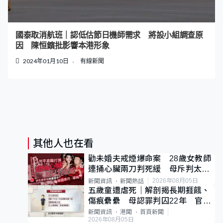
國泰取消航班｜認低估節日機師需求 將設小組調查原
因 陳恒鑌批影響本港形象
2024年01月10日
有線新聞
其他人也在看
勸未婚夫戒煙爆命案 28歲女教師
連捅心臟兩刀判死緩 母斥判太重
已上訴
2026年08月05日
新聞資訊
新聞熱話
五歲童遭虐死｜解剖揭長期捱餓、
傷痕纍纍 母認罪判囚22年 官斥
冷血：同類案最惡劣
新聞資訊
港聞
首頁新聞
2026年08月05日