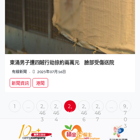
東涌男子遭四賊行劫掠約兩萬元 臉部受傷送院
有線新聞
2025年07月16日
新聞資訊
港聞
1
…
2,
2,
2,
2,
2,
…
9,
46
46
46
46
46
7
3
4
5
6
7
0
3