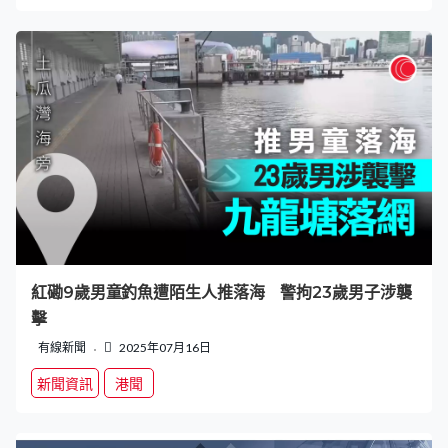
紅磡9歲男童釣魚遭陌生人推落海 警拘23歲男子涉襲
擊
有線新聞
2025年07月16日
新聞資訊
港聞