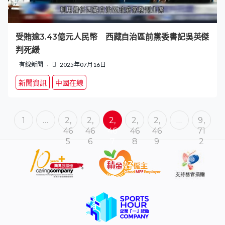
受賄逾3.43億元人民幣 西藏自治區前黨委書記吳英傑
判死緩
有線新聞
2025年07月16日
新聞資訊
中國在線
1
…
2,
2,
2,
2,
2,
…
9,
46
46
46
46
46
71
5
6
7
8
9
2