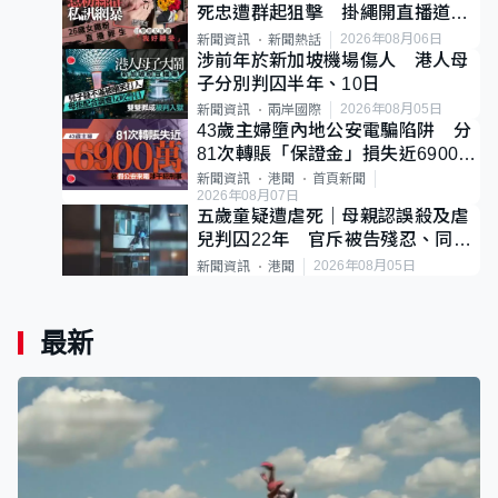
死忠遭群起狙擊 掛繩開直播道歉
後輕生
2026年08月06日
新聞資訊
新聞熱話
涉前年於新加坡機場傷人 港人母
子分別判囚半年、10日
2026年08月05日
新聞資訊
兩岸國際
43歲主婦墮內地公安電騙陷阱 分
81次轉賬「保證金」損失近6900萬
元
新聞資訊
港聞
首頁新聞
2026年08月07日
五歲童疑遭虐死｜母親認誤殺及虐
兒判囚22年 官斥被告殘忍、同類
案最惡劣
2026年08月05日
新聞資訊
港聞
最新