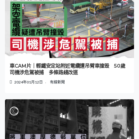
車CAM片｜輕鐵安定站附近電纜遭吊臂車撞毁 50歲
司機涉危駕被捕 多條路綫改道
2024年01月12日
有線新聞