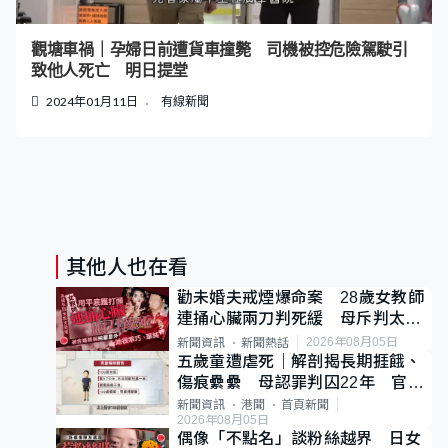
觀塘車禍｜孕婦日前遭貨車撞斃 司機被控危險駕駛引
致他人死亡 明日提堂
2024年01月11日
有線新聞
其他人也在看
勸未婚夫戒煙爆命案 28歲女教師
連捅心臟兩刀判死緩 母斥判太重
已上訴
2026年08月05日
新聞資訊
新聞熱話
五歲童遭虐死｜解剖揭長期捱餓、
傷痕纍纍 母認罪判囚22年 官斥
冷血：同類案最惡劣
新聞資訊
港聞
首頁新聞
2026年08月05日
偶像「不點名」談粉絲越界 日女