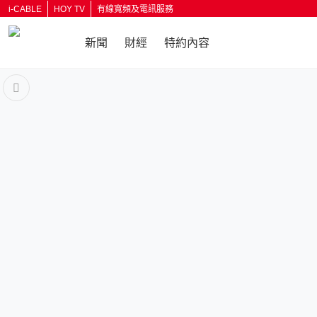
i-CABLE
HOY TV
有線寬頻及電訊服務
新聞
財經
特約內容
返回