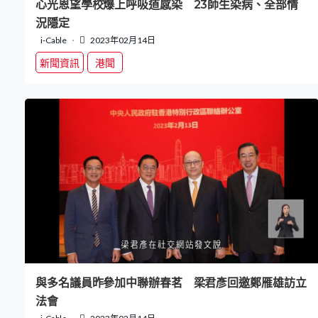
心光恩望學校爆上呼吸道感染 23師生染病、全部情
況隱定
i-Cable
2023年02月14日
新聞資訊
港聞
與多名議員昨參加中聯辦春茗 梁君彥回邀鄭雁雄訪立
法會