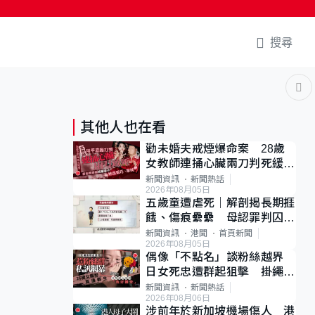
搜尋
其他人也在看
勸未婚夫戒煙爆命案 28歲
女教師連捅心臟兩刀判死緩
母斥判太重已上訴
新聞資訊
新聞熱話
2026年08月05日
五歲童遭虐死｜解剖揭長期捱
餓、傷痕纍纍 母認罪判囚
22年 官斥冷血：同類案最
新聞資訊
港聞
首頁新聞
2026年08月05日
惡劣
偶像「不點名」談粉絲越界
日女死忠遭群起狙擊 掛繩開
直播道歉後輕生
新聞資訊
新聞熱話
2026年08月06日
涉前年於新加坡機場傷人 港