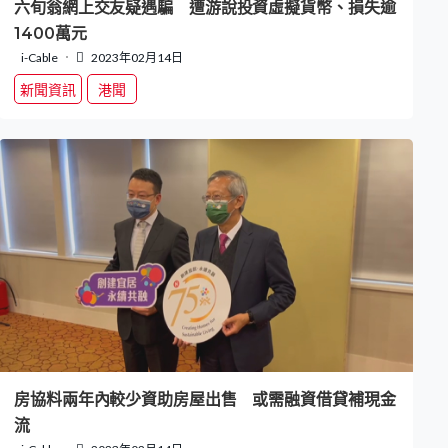
六旬翁網上交友疑遇騙 遭游說投資虛擬貨幣、損失逾
1400萬元
i-Cable
2023年02月14日
新聞資訊
港聞
房協料兩年內較少資助房屋出售 或需融資借貸補現金
流