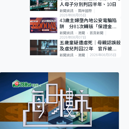
人母子分別判囚半年、10日
新聞資訊
兩岸國際
2026年08月05日
43歲主婦墮內地公安電騙陷
阱 分81次轉賬「保證金」
損失近6900萬元
新聞資訊
港聞
首頁新聞
2026年08月07日
五歲童疑遭虐死｜母親認誤殺
及虐兒判囚22年 官斥被告
殘忍、同類案最惡劣
2026年08月05日
新聞資訊
港聞