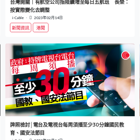
台灣開關｜有航空公司指陸續增至每日五航班 長榮：
按實際變化去調整
i-Cable
2023年02月14日
新聞資訊
港聞
牌照檢討│電台及電視台每周須播至少30分鐘國民教
育、國安法節目