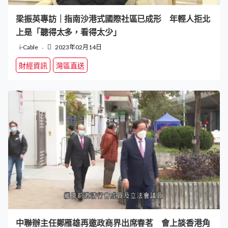
梁振英專訪｜指南沙港式國際社區已成形 年輕人拒北
上是「聽得太多，看得太少」
i-Cable
2023年02月14日
財經資訊
灣區直送
中聯辦主任鄭雁雄再邀政商界出席春茗 會上談香港角