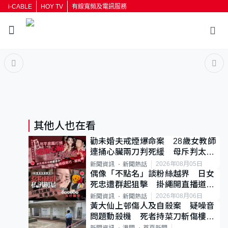
i-CABLE
HOY TV
有線寬頻及電訊服務
返回
按輸入鍵開始搜尋
其他人也在看
勸未婚夫戒煙爆命案 28歲女教師
連捅心臟兩刀判死緩 母斥判太重
已上訴
2026年08月05日
新聞資訊
新聞熱話
偶像「不點名」談粉絲越界 日女
死忠遭群起狙擊 掛繩開直播道歉
後輕生
2026年08月06日
新聞資訊
新聞熱話
黃大仙上邨傷人及自殺案 疑噪音
問題動殺機 死者持菜刀斬傷樓上
鄰居後墮斃