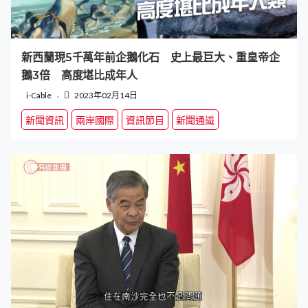
新西蘭現5千萬年前企鵝化石 史上最巨大、重皇帝企
鵝3倍 高度堪比成年人
i-Cable
2023年02月14日
新聞資訊
兩岸國際
資訊節目
新聞通識