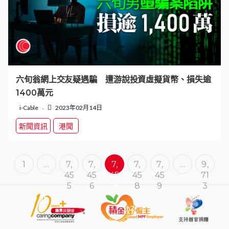
六旬翁網上交友疑遇騙 遭游說投資虛擬貨幣、損失逾
1400萬元
i-Cable
2023年02月14日
新聞資訊
港聞
1
…
7,
7,
7,
7,
7,
…
9,
45
45
45
45
45
71
5
6
7
8
9
3