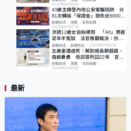
新聞資訊
港聞
首頁新聞
2026年08月08日
43歲主婦墮內地公安電騙陷阱 分
81次轉賬「保證金」損失近6900萬
元
新聞資訊
港聞
首頁新聞
2026年08月07日
涉誘12歲女自拍祼照 「A0」男捱
足年半冤獄 法官推翻裁決：抄錯
標點
2026年08月06日
新聞資訊
新聞熱話
五歲童遭虐死｜解剖揭長期捱餓、
傷痕纍纍 母認罪判囚22年 官斥
冷血：同類案最惡劣
新聞資訊
港聞
首頁新聞
2026年08月05日
最新