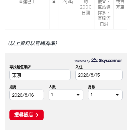
直達巴士
✖️
2小時
約
便宜、
或會
2000
車站選
塞車
日圓
擇多、
直達河
口湖
（以上資料以官網為準）