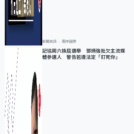
新聞資訊
兩岸國際
記協周六換屆選舉 鄧炳強批欠主流媒
體參選人 警告若違法定「釘死你」