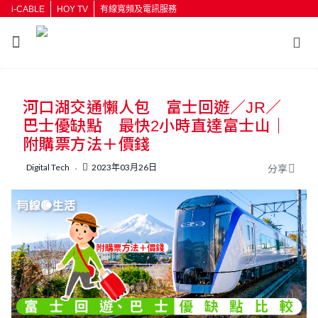
i-CABLE
HOY TV
有線寬頻及電訊服務
返回
河口湖交通懶人包 富士回遊／JR／
按輸入鍵開始搜尋
巴士優缺點 最快2小時直達富士山｜
附購票方法＋價錢
Digital Tech
2023年03月26日
分享