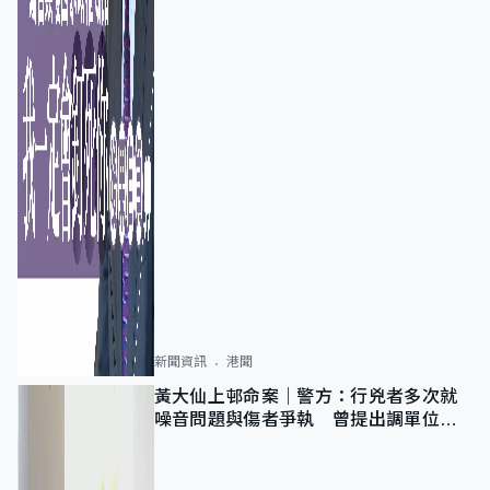
新聞資訊
港聞
黃大仙上邨命案｜警方：行兇者多次就
噪音問題與傷者爭執 曾提出調單位已
獲批