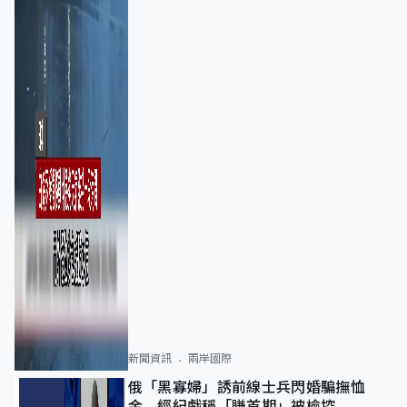
新聞資訊
兩岸國際
俄「黑寡婦」誘前線士兵閃婚騙撫恤
金 經紀戲稱「賺首期」被檢控