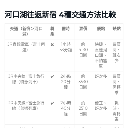
河口湖往返
新宿
4種交通方法比較
交通（新宿＞河口
轉
需時
票價
優點
缺點
湖）
乘
JR直達電車（富士回
✖️
1小時
約
快捷、
票價
遊）
53分鐘
4130
直達河
高、
日圓
口湖、
班次
不怕塞
少
車
JR中央線+富士急行
✔️
2小時
約
班次多
票價
線（特急列車）
20分
3530
高、
鐘
日圓
需轉
乘
JR中央線+富士急行
✔️
2小時
約
便宜、
耗
線（普通列車）
40分
2510
班次多
時、
鐘
日圓
需轉
乘