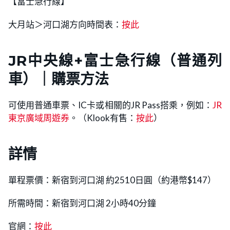
【富士急行線】
大月站＞河口湖方向時間表：
按此
JR
中央線
+富士急行線
（普通列
車）｜購票方法
可使用普通車票、IC卡或相關的JR Pass搭乘，例如：
JR
東京廣域周遊券
。（Klook有售：
按此
）
詳情
單程票價：新宿到河口湖 約2510日圓（約港幣$147）
所需時間：新宿到河口湖 2小時40分鐘
官網：
按此