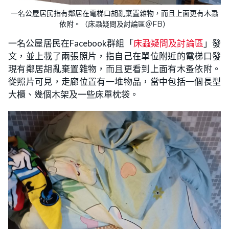
一名公屋居民指有鄰居在電梯口胡亂棄置雜物，而且上面更有木蝨
依附。（床蝨疑問及討論區＠FB）
一名公屋居民在Facebook群組「
床蝨疑問及討論區
」發
文，並上載了兩張照片，指自己在單位附近的電梯口發
現有鄰居胡亂棄置雜物，而且更看到上面有木蚤依附。
從照片可見，走廊位置有一堆物品，當中包括一個長型
大櫃、幾個木架及一些床單枕袋。