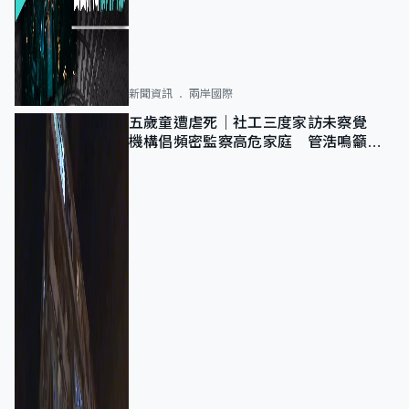
新聞資訊
兩岸國際
五歲童遭虐死｜社工三度家訪未察覺
機構倡頻密監察高危家庭 管浩鳴籲加
強跨部門協作