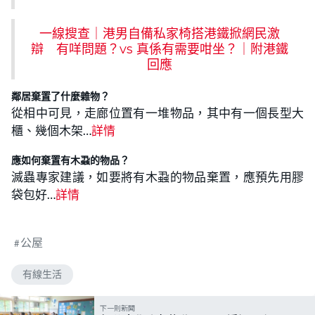
一線搜查｜港男自備私家椅搭港鐵掀網民激
辯 有咩問題？vs 真係有需要咁坐？｜附港鐵
回應
鄰居棄置了什麼雜物？
從相中可見，走廊位置有一堆物品，其中有一個長型大
櫃、幾個木架…
詳情
應如何棄置有木蝨的物品？
滅蟲專家建議，如要將有木蝨的物品棄置，應預先用膠
袋包好…
詳情
公屋
有線生活
下一則新聞