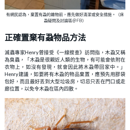
有網民認為，棄置有蝨的雜物前，應先做好清潔或安全措施。（床
蝨疑問及討論區＠FB）
正確置棄有蝨物品方法
滅蟲專家Henry曾接受《一線搜查》訪問指，木蝨又稱
為臭蟲，「木蝨是很親近人類的生物，有可能會依附在
衣物上，如沒有發現，就會因此將木蝨帶回家中。」
Henry建議，如要將有木蝨的物品棄置，應預先用膠袋
包好，而且最好丟到大型垃圾房，切忌只丟在門口或走
廊位置，以免令木蝨在區內四散。