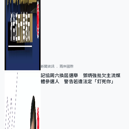
新聞資訊
兩岸國際
記協周六換屆選舉 鄧炳強批欠主流媒
體參選人 警告若違法定「釘死你」