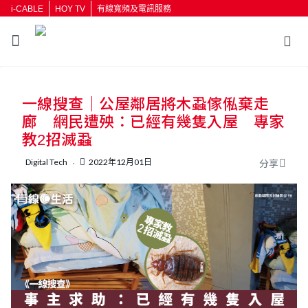
i-CABLE
HOY TV
有線寬頻及電訊服務
返回
一線搜查｜公屋鄰居將木蝨傢俬棄走
按輸入鍵開始搜尋
廊 網民遭殃：已經有幾隻入屋 專家
教2招滅蝨
Digital Tech
2022年12月01日
分享