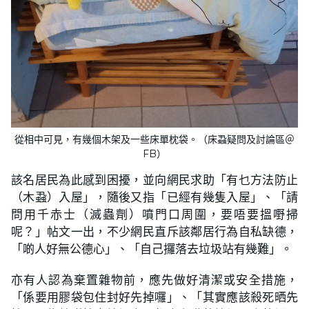
從相中可見，有幾個木架及一些床單枕袋。（床蝨疑問及討論區＠
FB）
該名居民為此感到困擾，並向網民求助「有乜方法防止
（木蝨）入屋」，隨後又指「已經有幾隻入屋」、「請
問用千赤士（滅蟲劑）噴門口周圍，要唔要搵嘢掃
呢？」帖文一出，不少網民直斥該鄰居行為自私缺德，
「啲人好無公德心」、「自己攞落去垃圾站有幾難」。
亦有人認為棄置雜物前，應先做好清潔或安全措施，
「係要用膠袋包住封好先掉囉」、「其實應該殺死晒先