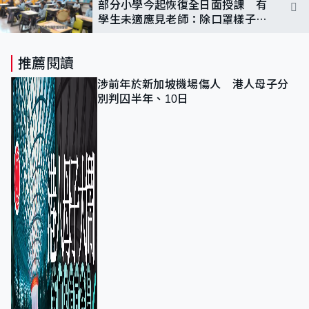
部分小學今起恢復全日面授課 有
學生未適應見老師：除口罩樣子不
禁會笑
推薦閱讀
涉前年於新加坡機場傷人 港人母子分
別判囚半年、10日