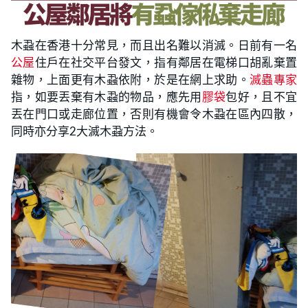
木蝨在香港十分常見，而且出名難以消滅。日前有一名
公屋
住戶在社交平台發文，指有鄰居在電梯口胡亂棄置
雜物，上面更有木蝨依附，於是在網上求助。
滅蟲專家
指，如要丟棄有木蝨的物品，應先用
膠袋
包好，且不宜
丟在門口或走廊位置，否則有機會令木蝨在區內四散，
同時亦分享2大滅木蝨方法。