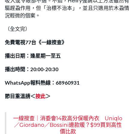
吸入或令眼部不適。不過，Henry強調以上方法雖然有
驅趕蝨作用，但「治標不治本」，並且只適用於木蝨情
況輕微的個案。
（全文完）
免費電視77台《一線搜查》
播出日期：逢星期一至五
播出時間：20:00-20:30
WhatsApp報料熱線：68960931
節目重溫請＜
按此
＞
一線搜查｜消委會14款高分保暖內衣 Uniqlo
／Giordano／Bossini邊款暖？$99買到高性
價比款