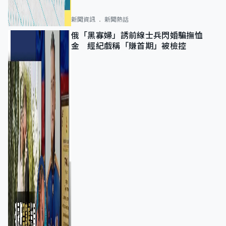
新聞資訊
新聞熱話
俄「黑寡婦」誘前線士兵閃婚騙撫恤
金 經紀戲稱「賺首期」被檢控