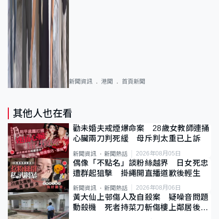
新聞資訊
港聞
首頁新聞
其他人也在看
勸未婚夫戒煙爆命案 28歲女教師連捅
心臟兩刀判死緩 母斥判太重已上訴
2026年08月05日
新聞資訊
新聞熱話
偶像「不點名」談粉絲越界 日女死忠
遭群起狙擊 掛繩開直播道歉後輕生
2026年08月06日
新聞資訊
新聞熱話
黃大仙上邨傷人及自殺案 疑噪音問題
動殺機 死者持菜刀斬傷樓上鄰居後墮
斃