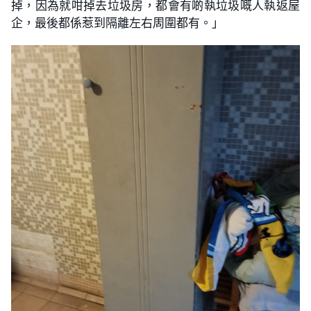
掉，因為就咁掉去垃圾房，都會有啲執垃圾嘅人執返屋
企，最後都係惹到隔離左右周圍都有。」