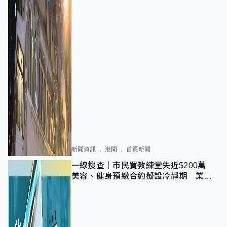
新聞資訊
港聞
首頁新聞
一線搜查｜市民買教練堂失近$200萬
美容、健身預繳合約擬設冷靜期 業界
憂退款計法對商戶不公