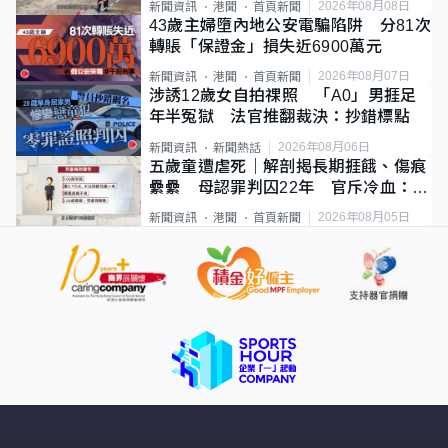
2026年08月08日
新聞資訊
港聞
首頁新聞
43歲主婦墮內地公安電騙陷阱 分81次
轉賬「保證金」損失近6900萬元
2026年08月07日
新聞資訊
港聞
首頁新聞
涉誘12歲女自拍祼照 「A0」男捱足
年半冤獄 法官推翻裁決：抄錯標點
2026年08月06日
新聞資訊
新聞熱話
五歲童遭虐死｜解剖揭長期捱餓、傷痕
纍纍 母認罪判囚22年 官斥冷血：同
類案最惡劣
2026年08月05日
新聞資訊
港聞
首頁新聞