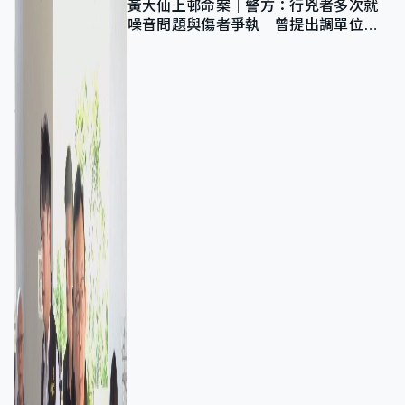
黃大仙上邨命案｜警方：行兇者多次就
噪音問題與傷者爭執 曾提出調單位已
獲批