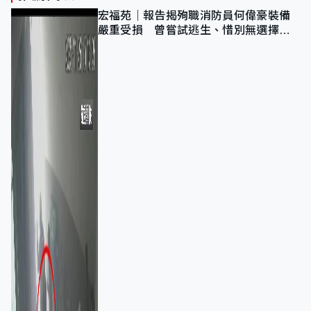
宏福苑｜報告揭殉職消防員何偉豪裝備
嚴重受損 曾嘗試逃生、惜別無選擇下
棄裝備墮樓