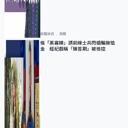
新聞資訊
港聞
俄「黑寡婦」誘前線士兵閃婚騙撫恤
金 經紀戲稱「賺首期」被檢控