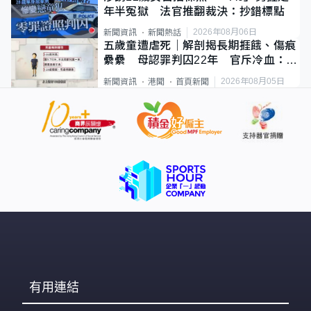
年半冤獄 法官推翻裁決：抄錯標點
2026年08月06日
新聞資訊
新聞熱話
五歲童遭虐死｜解剖揭長期捱餓、傷痕
纍纍 母認罪判囚22年 官斥冷血：同
類案最惡劣
2026年08月05日
新聞資訊
港聞
首頁新聞
有用連結