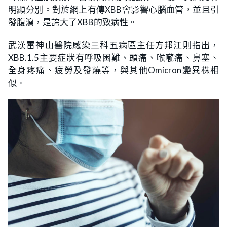
明顯分別。對於網上有傳XBB會影響心腦血管，並且引
發腹瀉，是誇大了XBB的致病性。
武漢雷神山醫院感染三科五病區主任方邦江則指出，
XBB.1.5主要症狀有呼吸困難、頭痛、喉嚨痛、鼻塞、
全身疼痛、疲勞及發燒等，與其他Omicron變異株相
似。