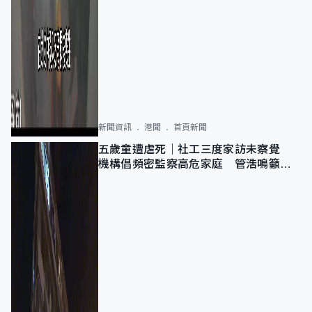
新聞資訊
港聞
首頁新聞
五歲童遭虐死｜社工三度家訪未察覺
機構倡頻密監察高危家庭 管浩鳴籲加
強跨部門協作