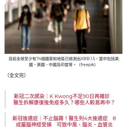
目前全球至少有74個國家和地區已檢測出XBB.1.5，當中包括美
國、英國、中國及印度等。（freepik）
（全文完）
新冠二次感染｜K Kwong不足90日再確診
醫生拆解康復後免疫多久？哪些人較易再中？
新冠後遺症｜不止腦霧！醫生列4大後遺症 8
成屬腦神經受損 可致中風、腦炎、血管炎