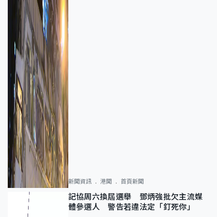
新聞資訊
港聞
首頁新聞
記協周六換屆選舉 鄧炳強批欠主流媒
體參選人 警告若違法定「釘死你」