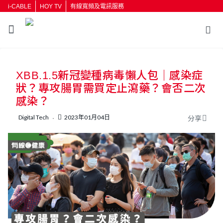
i-CABLE
HOY TV
有線寬頻及電訊服務
返回
XBB.1.5新冠變種病毒懶人包｜感染症
按輸入鍵開始搜尋
狀？專攻腸胃需買定止瀉藥？會否二次
感染？
Digital Tech
2023年01月04日
分享