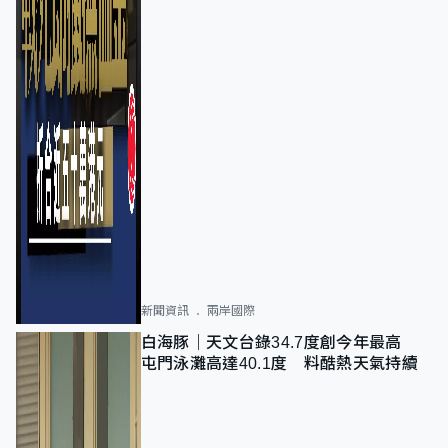
新聞資訊
兩岸國際
白海豚｜天文台錄34.7度創今年最高
屯門泳灘高達40.1度 料酷熱天氣持續