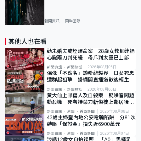
新聞資訊
兩岸國際
其他人也在看
勸未婚夫戒煙爆命案 28歲女教師連捅
心臟兩刀判死緩 母斥判太重已上訴
2026年08月05日
新聞資訊
新聞熱話
偶像「不點名」談粉絲越界 日女死忠
遭群起狙擊 掛繩開直播道歉後輕生
2026年08月06日
新聞資訊
新聞熱話
黃大仙上邨傷人及自殺案 疑噪音問題
動殺機 死者持菜刀斬傷樓上鄰居後墮
斃
2026年08月08日
新聞資訊
港聞
首頁新聞
43歲主婦墮內地公安電騙陷阱 分81次
轉賬「保證金」損失近6900萬元
2026年08月07日
新聞資訊
港聞
首頁新聞
涉誘12歲女自拍祼照 「A0」男捱足