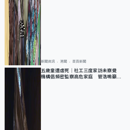
新聞資訊
港聞
首頁新聞
五歲童遭虐死｜社工三度家訪未察覺
機構倡頻密監察高危家庭 管浩鳴籲加
強跨部門協作