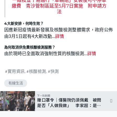
一線搜查丨易通行「車輛貼」安裝後可不停車
繳費 青沙管制區延至5月7日實施 附申請方
法
4大新安排，何時生效？
因應新冠疫情最新發展及核酸檢測整體需求，政府公佈
由3月1日起有4大新改動…
詳情
為何取消供免費核酸檢測服務？
由於現時已全面取消強制性質的核酸檢測…
詳情
實用資訊
核酸檢測
快測
有線生活
下一則新聞
撤口罩令｜僅醫院仍須佩戴 被問
是否「人做我做」 李家超：是最
適當時刻