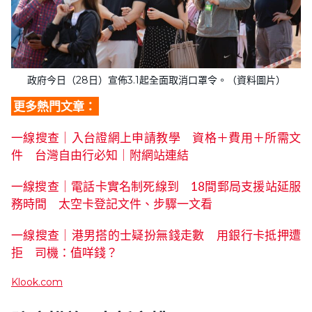
政府今日（28日）宣佈3.1起全面取消口罩令。（資料圖片）
更多熱門文章：
一線搜查｜入台證網上申請教學 資格＋費用＋所需文
件 台灣自由行必知｜附網站連結
一線搜查｜電話卡實名制死線到 18間郵局支援站延服
務時間 太空卡登記文件、步驟一文看
一線搜查｜港男搭的士疑扮無錢走數 用銀行卡抵押遭
拒 司機：值咩錢？
Klook.com