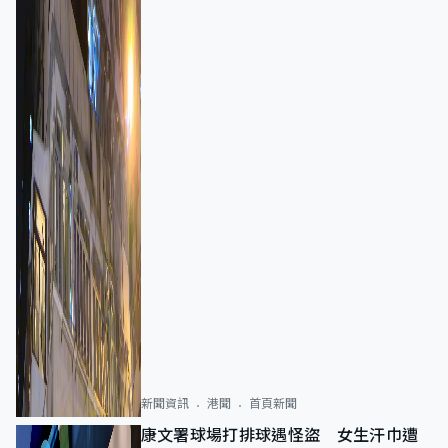
新聞資訊
港聞
首頁新聞
康文署球場打排球遇怪盜 女生汗巾遭