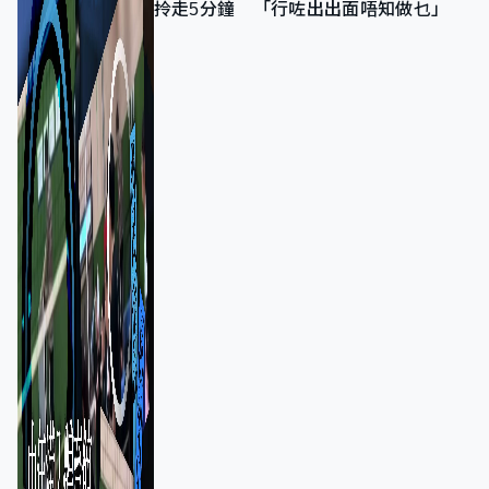
拎走5分鐘 「行咗出出面唔知做乜」