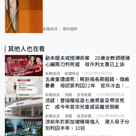
新聞資訊
兩岸國際
其他人也在看
勸未婚夫戒煙爆命案 28歲女教師連捅
心臟兩刀判死緩 母斥判太重已上訴
2026年08月05日
新聞資訊
新聞熱話
五歲童遭虐死｜解剖揭長期捱餓、傷痕
纍纍 母認罪判囚22年 官斥冷血：同
類案最惡劣
2026年08月05日
新聞資訊
港聞
首頁新聞
流感｜曾接種疫苗七歲男童染甲流死
亡 成今年首宗兒童感染離世個案
2026年08月04日
新聞資訊
港聞
首頁新聞
涉前年於新加坡機場傷人 港人母子分
別判囚半年、10日