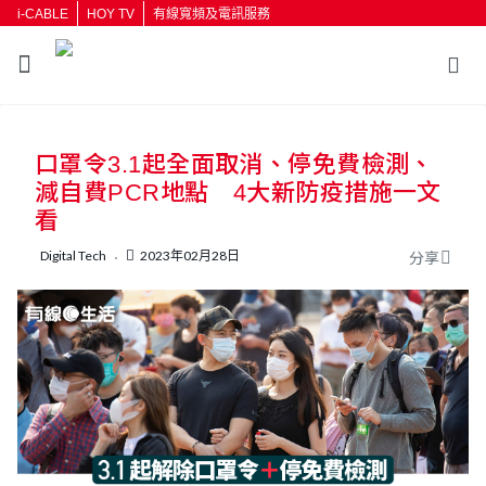
i-CABLE
HOY TV
有線寬頻及電訊服務
返回
口罩令3.1起全面取消、停免費檢測、
按輸入鍵開始搜尋
減自費PCR地點 4大新防疫措施一文
看
Digital Tech
2023年02月28日
分享