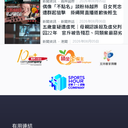
2026年08月05日
新聞資訊
兩岸國際
偶像「不點名」談粉絲越界 日女死忠
遭群起狙擊 掛繩開直播道歉後輕生
2026年08月06日
新聞資訊
新聞熱話
五歲童疑遭虐死｜母親認誤殺及虐兒判
囚22年 官斥被告殘忍、同類案最惡劣
2026年08月05日
新聞資訊
港聞
有用連結