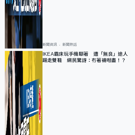
新聞資訊
新聞熱話
IKEA霸床玩手機瞓著 遭「無良」途人
踢走雙鞋 網民驚訝：冇著襪咁盡！？