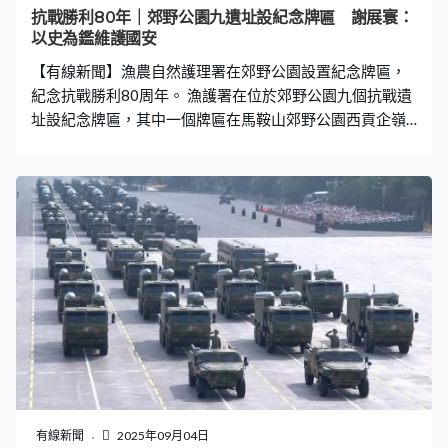
抗戰勝利80年｜郊野公園九遺址設紀念牌匾 謝展寰：
以史為鑑維護國安
【有線新聞】漁農自然護理署在郊野公園設置紀念牌匾，
紀念抗戰勝利80周年。 漁護署在位於郊野公園九個抗戰遺
址設紀念牌匾，其中一個牌匾在馬鞍山郊野公園西貢企嶺
下，是抗戰時秘密大營救的重要渡海地點。環境及生態局
局長謝展寰在主持紀念牌匾揭牌儀式時致辭，指環境及生
態局和漁護署會致力保護和推廣具抗戰歷史價值的自然和
文化資源，已為多處的抗戰遺址進行修繕和保護工作。他
又說國家的和平安定和繁榮發展來之不易，要以史為鑑，
齊心維護國安家安全。
有線新聞
2025年09月04日