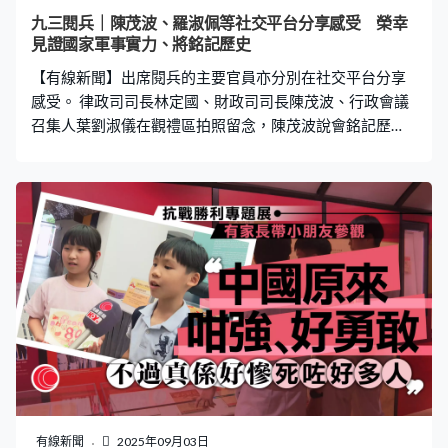
九三閱兵｜陳茂波、羅淑佩等社交平台分享感受 榮幸
見證國家軍事實力、將銘記歷史
【有線新聞】出席閱兵的主要官員亦分別在社交平台分享
感受。 律政司司長林定國、財政司司長陳茂波、行政會議
召集人葉劉淑儀在觀禮區拍照留念，陳茂波說會銘記歷
史。教育局局長蔡若蓮、文體旅局局長羅淑佩及其他官員
亦分享感受，榮幸能夠見證國家軍事實力，反映國家捍衛
主權，維護國家安全的決心，不會忘記戰爭帶來的傷害，
珍愛來之不易的和平。
有線新聞
2025年09月03日