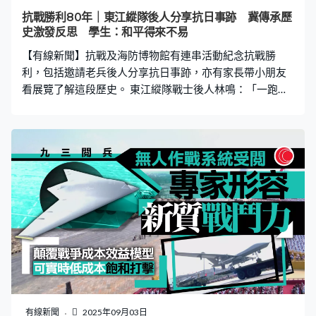
抗戰勝利80年｜東江縱隊後人分享抗日事跡 冀傳承歷
史激發反思 學生：和平得來不易
【有線新聞】抗戰及海防博物館有連串活動紀念抗戰勝
利，包括邀請老兵後人分享抗日事跡，亦有家長帶小朋友
看展覽了解這段歷史。 東江縱隊戰士後人林鳴：「一跑時
浪又沖過來，又趴在地下，來來回回數次，最後離岸越來
越近才可以上到岸。」東江縱隊戰士後人趁着抗戰勝利紀
念日，與一批學生分享這支由共產黨領導的游擊隊在香港
的抗日事跡，包括如何搶灘送遞情報。 學生：「老戰士都
是很辛苦，真的用性命去博，才能抵禦入侵者。這段歷史
值得我們銘記，戰爭的殘酷，才令我們明白和平來之不
易。」 東江縱隊是活躍在華南的中共抗日游擊隊，港九大
隊則在1942年成立，有過千名戰士，獲確認犧牲的至少
115人，目前只有十幾人仍然在生。林鳴：「最起碼是一
個啟發，最初步認知可能以後有興趣，有興趣可能繼續追
蹤這段歷史，對傳承是一件好事。一定要知道這段歷史，
知道為何會被入侵，明白才會有正確認知和態度，才會思
考努力建設好香港。」 有家長亦都帶小朋友來參觀抗戰勝
有線新聞
2025年09月03日