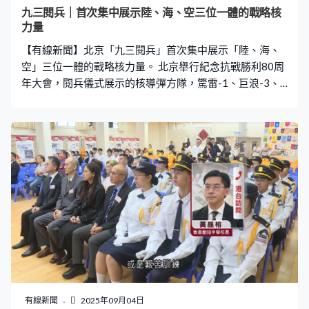
九三閱兵｜首次集中展示陸、海、空三位一體的戰略核
力量
【有線新聞】北京「九三閱兵」首次集中展示「陸、海、
空」三位一體的戰略核力量。 北京舉行紀念抗戰勝利80周
年大會，閱兵儀式展示的核導彈方隊，驚雷-1、巨浪-3、
東風-61等核導彈亮相，是首次集中展示陸、海、空三位一
體的戰略核力量，被形容為維護國家主權、捍衛民族尊嚴
的「戰略王牌」。核導彈第一方隊官兵馬少君：「方隊所
屬四型裝備，作為三位一體戰略核力量的重要組成部分，
列裝部隊後，讓官兵保家衛國的底氣更足，強軍興軍的信
心更強。」 驚雷-1是中國首款在空中發射的遠程導彈，有
外國傳媒引述專家分析，或對太平洋地區美軍基地構成威
脅。至於巨浪-3是最先進的潛射洲際導彈，有力實現超遠
距離打擊。首次亮相的東風-61陸基洲際導彈可配備多重彈
頭，相信射程達到1.2萬公里，足以覆蓋大部分主要目標城
市。 英國《衛報》報道，根據一間總部設於瑞典的獨立智
庫機構的報告，中國核武庫的擴張速度較其他國家快，估
計已擁有600枚核彈頭，到2035年數目增加至1,500。
有線新聞
2025年09月04日