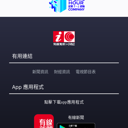
和打擊。」 今次閱兵23個裝備方隊分為7個作戰群，其中
紅旗-20、紅旗-19、紅旗-29等6種新型裝備亮相，可實施
多段多層反導攔截遠中近程防空抗擊。戰略打擊群4個方隊
之核導彈第二方隊展示「東風-
有用連結
新聞資訊
財經資訊
電視節目表
App
應用程式
點擊下載app應用程式
有線新聞