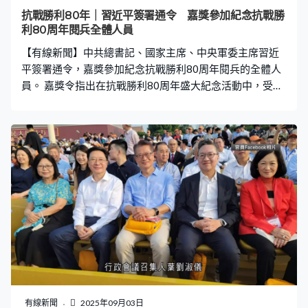
抗戰勝利80年｜習近平簽署通令 嘉獎參加紀念抗戰勝
利80周年閱兵全體人員
【有線新聞】中共總書記、國家主席、中央軍委主席習近
平簽署通令，嘉獎參加紀念抗戰勝利80周年閱兵的全體人
員。 嘉獎令指出在抗戰勝利80周年盛大紀念活動中，受閱
部隊作為共和國武裝力量的代表，光榮接受了黨和人民的
檢閱，奉獻了一場弘揚抗戰精神，體現時代特色，具有大
國氣派，展示強軍風采的閱兵盛典。閱兵任務勝利完成是
受閱部隊堅決貫徹黨中央、中央軍委決策指示，牢記使命
責任，上下凝心聚力，矢志奮鬥攻堅的結果，號召全軍部
隊和廣大官兵要向受閱部隊學習。
有線新聞
2025年09月03日