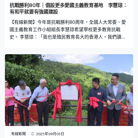
繼而為國家貢獻力量。「我也是殖民教育長大的香港人，
抗戰勝利80年｜倡設更多愛國主義教育基地 李慧琼：
我們讀這段抗戰歷史非常簡單。回顧這段歷史，只是一個
有和平就要有強國建設
章節就說完。三年零八個月，東江縱隊港九獨立大隊的歷
【有線新聞】今年是抗戰勝利80周年，全國人大常委、愛
史，我理解已經加入課程。如果我們看抗戰歷史，
國主義教育工作小組組長李慧琼希望學校更多教育抗戰
史。 李慧琼：「我也是殖民教育長大的香港人，我們讀這
段抗戰歷史非常簡單，回顧這段歷史只是一個章節就說
完，期待有更長、更多篇幅近化史。因為正如剛才分享，
過去都是長古略今，在讀歷史的做法上，如果我們看抗戰
歷史對我們如此重要，是否有條件可以多說近化史，令我
們明白要有和平就要有強國建設。」 她又說學習歷史需要
結合書本及體驗，期望未來設立更多愛國主義教育基地。
有線新聞
2025年09月05日