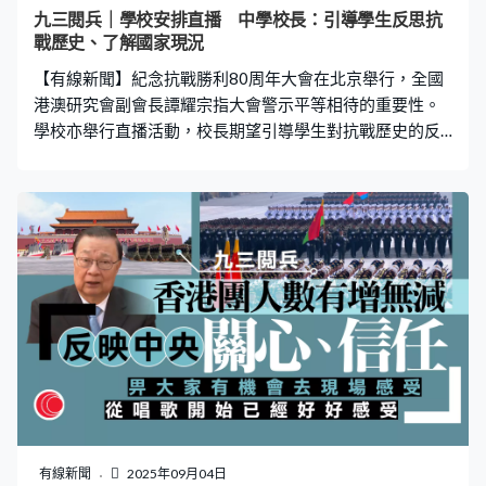
九三閱兵｜學校安排直播 中學校長：引導學生反思抗
戰歷史、了解國家現況
【有線新聞】紀念抗戰勝利80周年大會在北京舉行，全國
港澳研究會副會長譚耀宗指大會警示平等相待的重要性。
學校亦舉行直播活動，校長期望引導學生對抗戰歷史的反
思。 抗戰勝利80周年閱兵在北京天安門廣場舉行，全國港
澳研究會副會長譚耀宗認為閲兵儀式除了彰顯國家軍事實
力，亦警示世人不要散播仇恨，平等共處，避免歷史重
演，「歷史警示我們，如果我們不是平等相待，不是和睦
共處、守望相助的話，就不能消除戰爭的根源。因為回看
當今世界，仍然出現人類究竟面臨和平還是戰爭，是對抗
還是對話，是共贏還是零和的抉擇。這個時候提出來我認
為特別有歷史意義及現實意義。」 行政長官李家超率領
360人代表團出席閲兵，比十年前多了75人，但國家整體
參與人數減少，譚耀宗認為反映中央對港澳同胞的關心和
信任。 在香港，也有學校安排直播閲兵儀式，有校長表示
期望活動能引導學生對抗戰歷史有所反思。香港創知中學
校長黃晶榕：「這是活生生的課堂，讓他們親眼看到，無
有線新聞
2025年09月04日