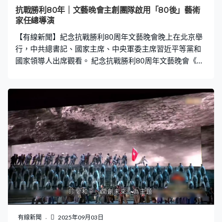
抗戰勝利80年｜文藝晚會主創團隊啟用「80後」藝術
家任總導演
【有線新聞】紀念抗戰勝利80周年文藝晚會晚上在北京舉
行，中共總書記、國家主席、中央軍委主席習近平等黨和
國家領導人出席觀看。 紀念抗戰勝利80周年文藝晚會《正
義必勝》在人民大會堂舉行，中共總書記、國家主席、中
央軍委主席習近平等黨和國家領導人在音樂聲中步入會
場，並與參加過抗戰的老戰士、老同志逐一握手。行政長
官李家超、澳門行政長官岑浩輝等亦有出席。 今屆晚會以
「銘記歷史、緬懷先烈、珍愛和平、開創未來」為主題，
分為六個部分五大篇章，全長約90分鐘，以世界反法西斯
戰爭東方主戰場的重要歷史節點和歷史場景為主線，通過
音樂、舞蹈、情境戲劇等多種舞台藝術形式，突出表現中
國共產黨在全民族抗戰中的中流砥柱作用，晚會主創團隊
首次啟用了「80後」藝術家擔任總導演，同時有大批「90
後」編導參與創作，演員方面則以文藝院團的年輕演員和
藝術院校的學生為主，「00後」演員佔比超過一半。文藝
晚會除了有二十多個來自各省的藝術團體參與外，解放軍
有線新聞
2025年09月03日