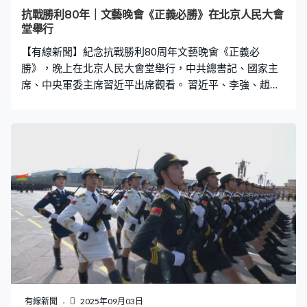
兩支部隊亦都有參與其中。
抗戰勝利80年｜文藝晚會《正義必勝》在北京人民大會
堂舉行
【有線新聞】紀念抗戰勝利80周年文藝晚會《正義必
勝》，晚上在北京人民大會堂舉行，中共總書記、國家主
席、中央軍委主席習近平出席觀看。 習近平、李強、趙樂
際等黨和國家領導人在音樂聲中步入會場，首先與參加過
抗戰的老戰士、老同志逐一握手。 今屆晚會以「銘記歷
史、緬懷先烈、珍愛和平、開創未來」為主題，分為六個
部分五大篇章，以世界反法西斯戰爭東方主戰場的重要歷
史節點和歷史場景為主線，通過音樂、舞蹈、情境戲劇等
多種舞台藝術形式，突出表現中國共產黨在全民族抗戰中
的中流砥柱作用。
有線新聞
2025年09月03日