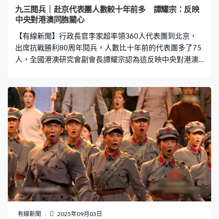
論是軍備或是集體主義精神，或是艱苦訓練，看到今時今
九三閱兵｜赴京代表團人數較十年前多 譚耀宗：反映
日的國家不再是戰時狀態，由站起來、富起來到強起來，
中央對港澳同胞關心
從而引導學生作為中華民族、作為香港特區市民，如何在
【有線新聞】行政長官李家超率領360人代表團到北京，
歷史洪流自強不息，如何參與，引導學生能有
出席抗戰勝利80周年閱兵，人數比十年前的代表團多了75
人，全國港澳研究會副會長譚耀宗認為這反映中央對港澳
同胞關心。 譚耀宗：「這次整個活動總體人數少，香港不
但沒有減少，增加了，說明中央對港澳同胞關心、信任、
支持 ，有意義的重要活動也盡量讓我們出席，大家能有機
會現場感受是好的。現場感受的氣氛很感人，我覺得開場
從唱歌開始已經很好感受，這次政府能有多些官員出席，
包括我看到司局長差不多全部出席，這個也很好，讓他們
感受國家發展，推動和平。」
有線新聞
2025年09月03日