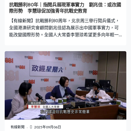
抗戰勝利80年｜指閱兵展現軍事實力 劉兆佳：或改國
際形勢 李慧琼促加強青年抗戰史教育
【有線新聞】抗戰勝利80周年，北京周三舉行閱兵儀式，
全國港澳研究會顧問劉兆佳認為展示出中國軍事實力，可
能改變國際形勢。全國人大常委李慧琼希望更多向年輕一
代教育抗戰史，令他們向國家貢獻力量。 抗戰勝利80周年
閱兵儀式在北京展示多款軍備，包括首次亮相的「東
風-61」洲際導彈、高超音速反艦導彈「鷹擊-21」等。全
國港澳研究會顧問劉兆佳認為，反映中國軍事力量可與美
國匹敵，或者改變西太平洋地區戰略平衡，以至國際形
勢。「如果看到今次閱兵，美國人都知道美國根本無法打
敗中國，甚至會被中國打敗，尤其在西太平洋地區，很多
原本與美國關係密切國家會不會因此尋求與中國改善關
係。特別台灣台獨分子看到今次演習，更加會相信中國大
陸被迫動武收回台灣，美國可能走遠、不會插手，兩岸關
係因此會受到新衝擊。」 親身到北京參與閱兵的全國人大
常委李慧琼說，抗戰史顯示「弱國就被人欺負」，亦突顯
國家之後強起來的過程，希望藉教育令年輕人更深體會，
有線新聞
2025年09月06日