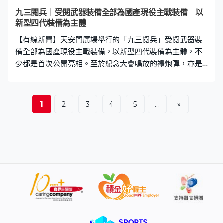
利80周年專題展，博物館準備了心意卡，讓他們反思戰爭
九三閱兵｜受閱武器裝備全部為國產現役主戰裝備 以
及和平。小朋友：「日本侵入我們中國，接着不知道一九
新型四代裝備為主體
幾幾年便投降了。（你覺得如何？）人民很慘、很強，中
【有線新聞】天安門廣場舉行的「九三閱兵」受閱武器裝
國原來那麼強，很勇敢、不過真的很慘，死了
備全部為國產現役主戰裝備，以新型四代裝備為主體，不
少都是首次公開亮相。至於紀念大會鳴放的禮炮彈，亦是
首次在重大紀念活動中使用。 紀念大會現場鳴放禮炮致敬
抗戰勝利，今次是最新改進型禮炮彈首次在重大紀念活動
中使用。金色的禮炮彈採用先進技術，鳴放後無固態外拋
1
2
3
4
5
...
»
物對環境「零污染」，每門禮炮配三位炮手，裝彈流程3秒
內就會完成。 閱兵儀式上，網絡空間部隊方隊、信息支援
部隊方隊都是首次接受檢閱，屬於全新打造的戰略性兵
種。受閱的5型電子對抗骨幹裝備能夠全頻偵控、精準壓
制，形成「偵、攻、防」，三位一體電子戰能力。 專家指
無人作戰系統平台技術升級，設計有所突破，是新質戰鬥
力生成的核心驅動力。國防大學教授 孟祥青：「那麼無人
作戰系統可以在極端環境下、可以在全實時的環境下進行
作戰，這都是人類的生理極限所達不到的，還有一個特
點，它顛覆了戰爭成本效益的模型，可以實時低成本地飽