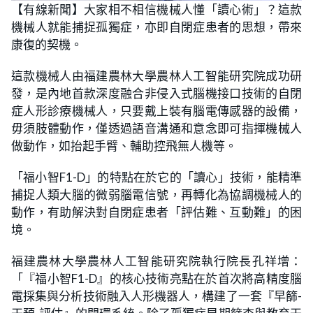
n
【有線新聞】大家相不相信機械人懂「讀心術」？這款
a
m
d
u
機械人就能捕捉孤獨症，亦即自閉症患者的思想，帶來
e
t
d
e
:
康復的契機。
2
3
.
這款機械人由福建農林大學農林人工智能研究院成功研
0
8
發，是內地首款深度融合非侵入式腦機接口技術的自閉
%
症人形診療機械人，只要戴上裝有腦電傳感器的設備，
毋須肢體動作，僅透過語音溝通和意念即可指揮機械人
做動作，如抬起手臂、輔助控飛無人機等。
「福小智F1-D」的特點在於它的「讀心」技術，能精準
捕捉人類大腦的微弱腦電信號，再轉化為協調機械人的
動作，有助解決對自閉症患者「評估難、互動難」的困
境。
福建農林大學農林人工智能研究院執行院長孔祥增：
「『福小智F1-D』的核心技術亮點在於首次將高精度腦
電採集與分析技術融入人形機器人，構建了一套『早篩-