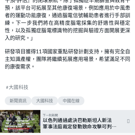
干預-評估』的閉環系統。除了孤獨症早期篩查與教育干
預，該平台可拓展至其他康復場景，例如應用於中風患
者的運動功能康復，通過腦電信號輔助患者進行手部訓
練。下一步我們將在高精度腦電採集的舒適性與穩定
性，以及孤獨症腦電標識物的挖掘與驗證方面開展更深
入的研究。」
研發項目獲得11項國家重點研發計劃支持，擁有完全自
主知識產權，團隊將繼續拓展應用場景，希望滿足不同
的康復需求。
大國科技
新聞資訊
大國科技
中國在線
下一則新聞
以色列通過處決巴勒斯坦人新法
軍事法庭裁定發動致命攻擊可判絞
刑