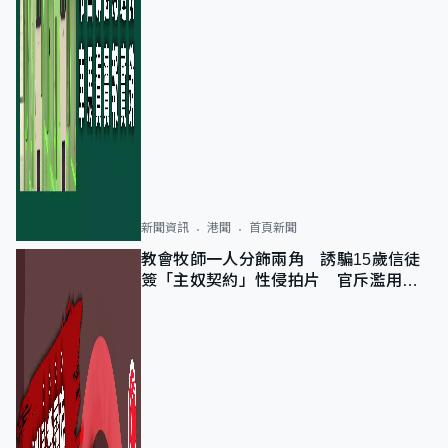
新聞資訊
港聞
首頁新聞
教會牧師一人分飾兩角 誘騙15歲信徒
簽「主奴契約」性侵拍片 官斥濫用教
友信任、二審判囚9年