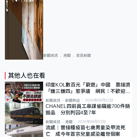
新聞資訊
港聞
首頁新聞
其他人也在看
印度KOL數百元「窮遊」中國 靠接濟
「嫌三嫌四」惹爭議 網民：不歡迎劣
質旅客
2026年08月02日
新聞資訊
新聞熱話
CHANEL四前員工串謀偷竊逾700件銷
毀品 分別判囚4至7年
2026年08月03日
新聞資訊
港聞
流感｜曾接種疫苗七歲男童染甲流死
亡 成今年首宗兒童感染離世個案