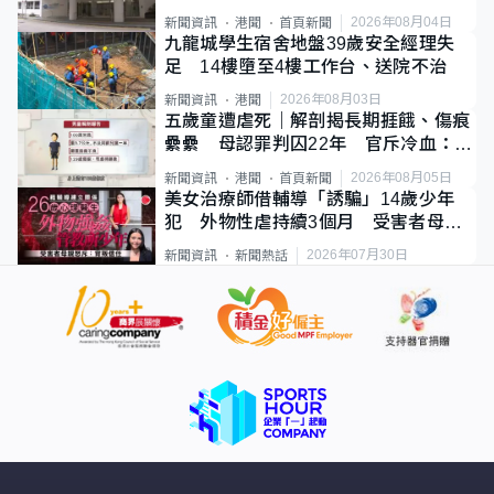
2026年08月04日
新聞資訊
港聞
首頁新聞
九龍城學生宿舍地盤39歲安全經理失
足 14樓墮至4樓工作台、送院不治
2026年08月03日
新聞資訊
港聞
五歲童遭虐死｜解剖揭長期捱餓、傷痕
纍纍 母認罪判囚22年 官斥冷血：同
類案最惡劣
2026年08月05日
新聞資訊
港聞
首頁新聞
美女治療師借輔導「誘騙」14歲少年
犯 外物性虐持續3個月 受害者母：
要保護其他人
2026年07月30日
新聞資訊
新聞熱話