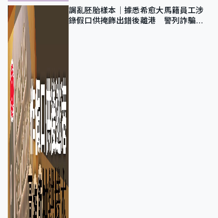
調亂胚胎樣本｜據悉希愈大馬籍員工涉
錄假口供掩飾出錯後離港 警列詐騙
正通緝在逃人士