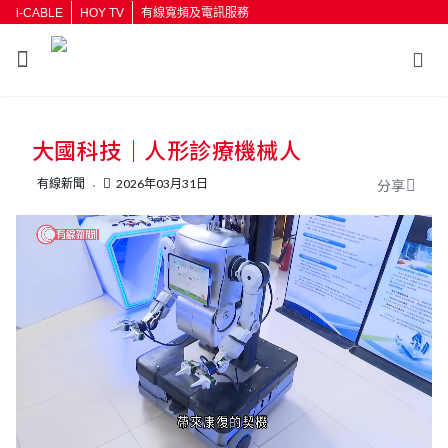
i-CABLE
HOY TV
有線寬頻及電訊服務
返回
大國科技｜人形診療機械人
按輸入鍵開始搜尋
有線新聞
2026年03月31日
分享
L
U
o