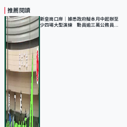
推薦閱讀
新皇崗口岸｜據悉政府擬本月中起辦至
少四場大型演練 動員逾三萬公務員人
次測試