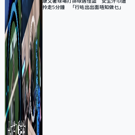
康文署球場打排球遇怪盜 女生汗巾遭
拎走5分鐘 「行咗出出面唔知做乜」