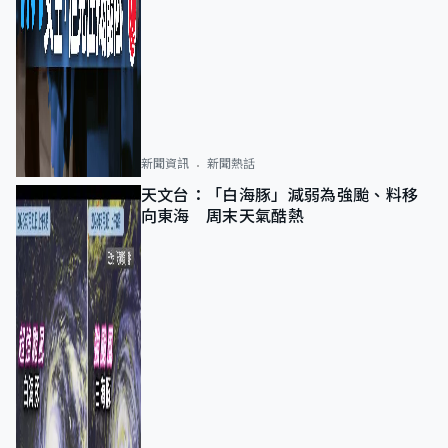
新聞資訊
新聞熱話
天文台：「白海豚」減弱為強颱、料移
向東海 周末天氣酷熱