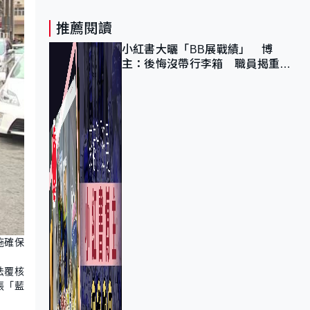
推薦閱讀
小紅書大曬「BB展戰績」 博
主：後悔沒帶行李箱 職員揭重複
入會「阻止唔到」
施確保
法覆核
張「藍