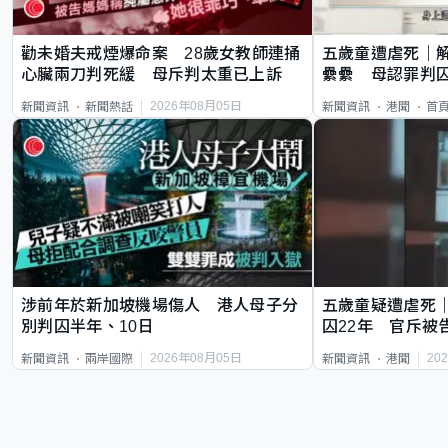
勸未婚夫戒煙爆命案 28歲女教師連捅
五歲童遭虐死｜
心臟兩刀判死緩 母斥判太重已上訴
纍纍 母認罪判囚
類案最惡劣
2026年08月05日
新聞資訊
新聞熱話
新聞資訊
港聞
首
涉前年於新加坡機場傷人 港人母子分
五歲童疑遭虐死
別判囚半年、10日
囚22年 官斥被
2026年08月05日
20
新聞資訊
兩岸國際
新聞資訊
港聞