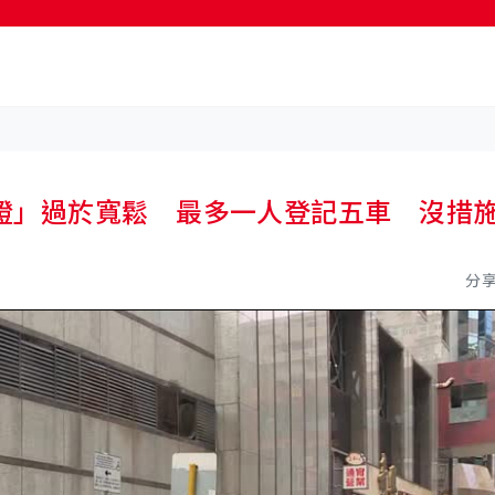
按輸入鍵開始搜尋
證」過於寬鬆 最多一人登記五車 沒措
分