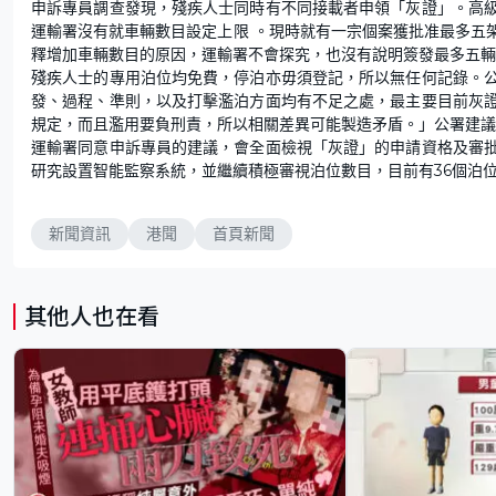
申訴專員調查發現，殘疾人士同時有不同接載者申領「灰證」。高
運輸署沒有就車輛數目設定上限 。現時就有一宗個案獲批准最多五
釋增加車輛數目的原因，運輸署不會探究，也沒有說明簽發最多五輛
殘疾人士的專用泊位均免費，停泊亦毋須登記，所以無任何記錄。
發、過程、準則，以及打擊濫泊方面均有不足之處，最主要目前灰
規定，而且濫用要負刑責，所以相關差異可能製造矛盾。」公署建議
運輸署同意申訴專員的建議，會全面檢視「灰證」的申請資格及審
研究設置智能監察系統，並繼續積極審視泊位數目，目前有36個泊
新聞資訊
港聞
首頁新聞
其他人也在看