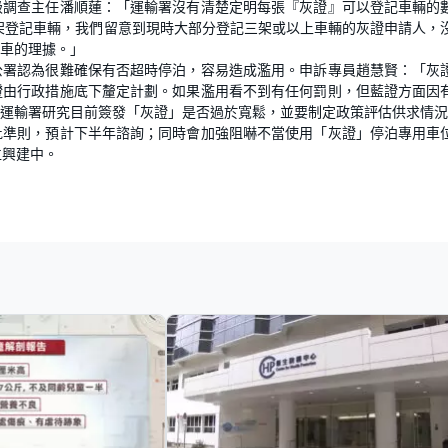
級調查主任潘順蓮：「運輸署沒有清楚定明每張『灰證』可以登記車輛的
架登記車輛，我們留意到現時大部分登記三架或以上車輛的灰證申請人，
車的理據。」
公署認為很難確保有否超時停泊，容易造成濫用。申訴專員趙慧賢：「灰
證由行政措施底下釐定計劃。如果濫用看不到有任何罰則，但藍證方面因
運輸署研究目前簽發「灰證」是否過於寬鬆，並要制定政策評估供求情況
批準則，預計下半年諮詢；同時會加強阻嚇不當使用「灰證」停泊專用車
位興建中。