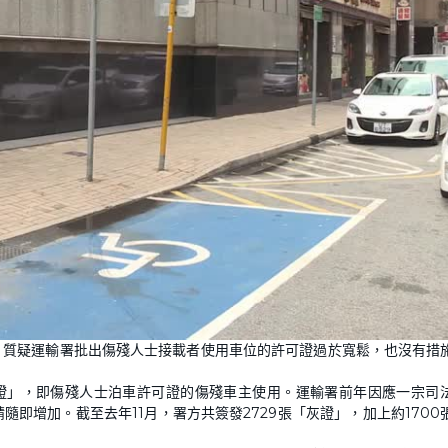
，質疑運輸署批出傷殘人士接載者使用車位的許可證過於寬鬆，也沒有措
藍證」，即傷殘人士泊車許可證的傷殘車主使用。運輸署前年因應一宗司
即增加。截至去年11月，署方共簽發2729張「灰證」，加上約1700