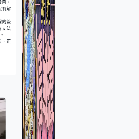
數目，
沒有解
證的簽
有立法
。
位，正