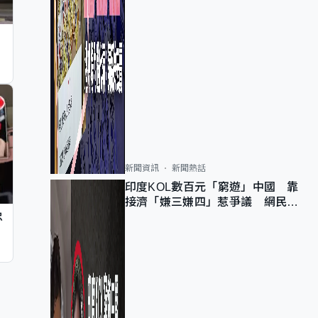
新聞資訊
新聞熱話
印度KOL數百元「窮遊」中國 靠
接濟「嫌三嫌四」惹爭議 網民：
不歡迎劣質旅客
忠