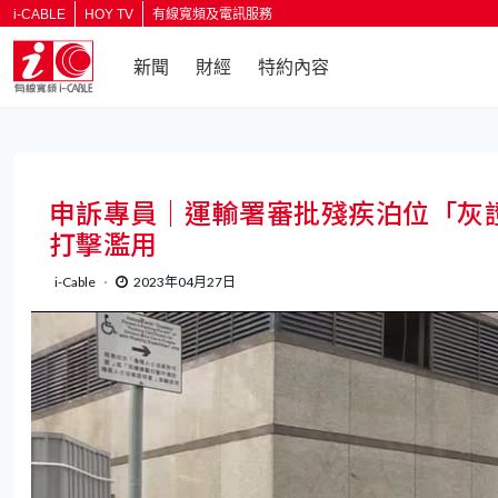
i-CABLE
HOY TV
有線寬頻及電訊服務
新聞
財經
特約內容
返回
申訴專員｜運輸署審批殘疾泊位「灰
打擊濫用
i-Cable
2023年04月27日