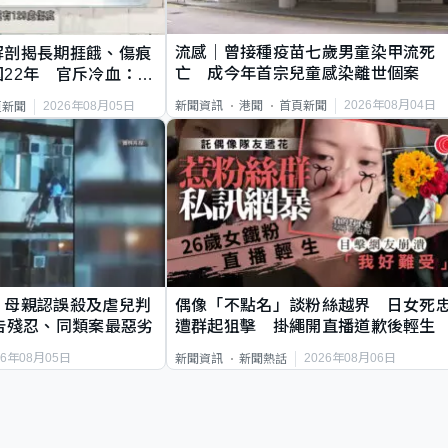
流感｜曾接種疫苗七歲男童染甲流死
解剖揭長期捱餓、傷痕
亡 成今年首宗兒童感染離世個案
22年 官斥冷血：同
2026年08月04日
新聞資訊
港聞
首頁新聞
2026年08月05日
頁新聞
｜母親認誤殺及虐兒判
偶像「不點名」談粉絲越界 日女死
告殘忍、同類案最惡劣
遭群起狙擊 掛繩開直播道歉後輕生
26年08月05日
2026年08月06日
新聞資訊
新聞熱話