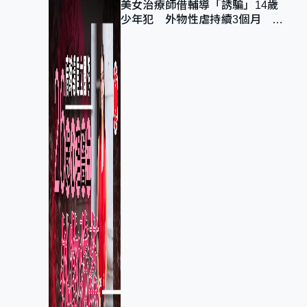
美女治療師借輔導「誘騙」14歲
少年犯 外物性虐持續3個月 受
害者母：要保護其他人