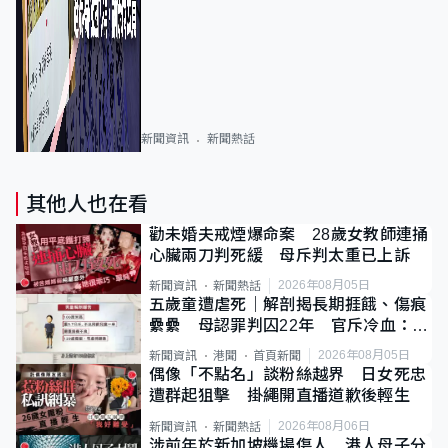
新聞資訊
新聞熱話
其他人也在看
勸未婚夫戒煙爆命案 28歲女教師連捅
心臟兩刀判死緩 母斥判太重已上訴
2026年08月05日
新聞資訊
新聞熱話
五歲童遭虐死｜解剖揭長期捱餓、傷痕
纍纍 母認罪判囚22年 官斥冷血：同
類案最惡劣
2026年08月05日
新聞資訊
港聞
首頁新聞
偶像「不點名」談粉絲越界 日女死忠
遭群起狙擊 掛繩開直播道歉後輕生
2026年08月06日
新聞資訊
新聞熱話
涉前年於新加坡機場傷人 港人母子分