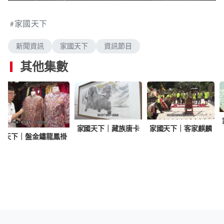
n
a
m
d
u
e
t
家國天下
d
e
:
1
.
新聞資訊
家國天下
資訊節目
9
5
%
其他集數
家國天下｜藏族唐卡
家國天下｜客家麒麟
國天下｜盤金鏽龍鳳褂