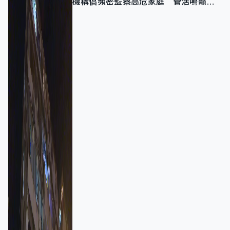
機構倡頻密監察高危家庭 管浩鳴籲加
強跨部門協作