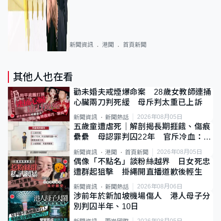
新聞資訊
港聞
首頁新聞
其他人也在看
勸未婚夫戒煙爆命案 28歲女教師連捅
心臟兩刀判死緩 母斥判太重已上訴
2026年08月05日
新聞資訊
新聞熱話
五歲童遭虐死｜解剖揭長期捱餓、傷痕
纍纍 母認罪判囚22年 官斥冷血：同
類案最惡劣
2026年08月05日
新聞資訊
港聞
首頁新聞
偶像「不點名」談粉絲越界 日女死忠
遭群起狙擊 掛繩開直播道歉後輕生
2026年08月06日
新聞資訊
新聞熱話
涉前年於新加坡機場傷人 港人母子分
別判囚半年、10日