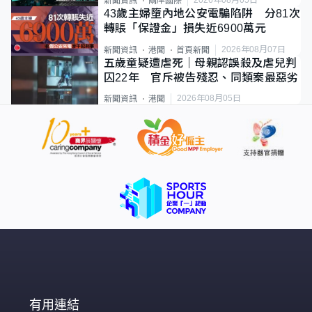
2026年08月05日
新聞資訊
兩岸國際
43歲主婦墮內地公安電騙陷阱 分81次
轉賬「保證金」損失近6900萬元
2026年08月07日
新聞資訊
港聞
首頁新聞
五歲童疑遭虐死｜母親認誤殺及虐兒判
囚22年 官斥被告殘忍、同類案最惡劣
2026年08月05日
新聞資訊
港聞
有用連結