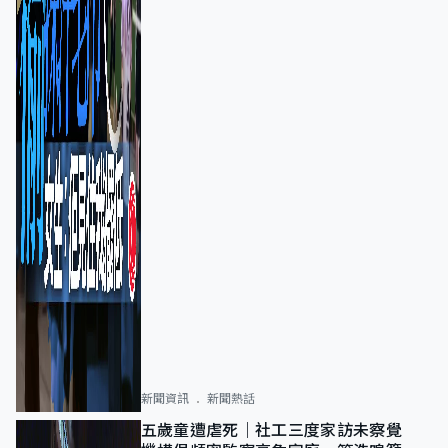
新聞資訊
新聞熱話
五歲童遭虐死｜社工三度家訪未察覺