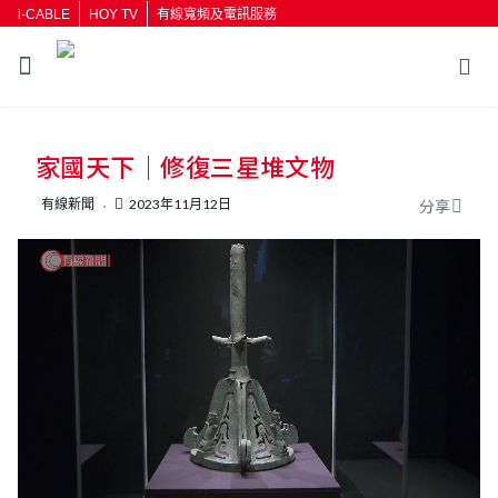
i-CABLE
HOY TV
有線寬頻及電訊服務
返回
家國天下｜修復三星堆文物
按輸入鍵開始搜尋
有線新聞
2023年11月12日
分享
L
U
o