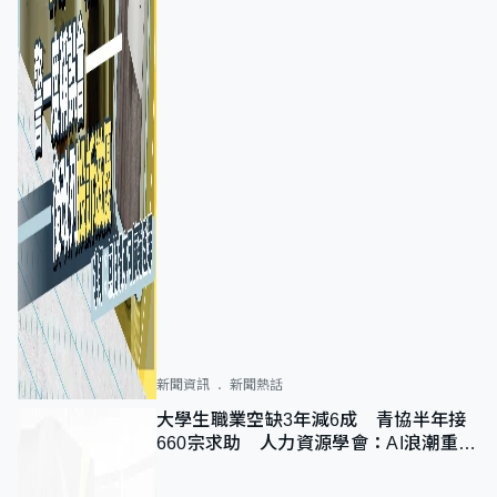
新聞資訊
新聞熱話
大學生職業空缺3年減6成 青協半年接
660宗求助 人力資源學會：AI浪潮重整
職位需求