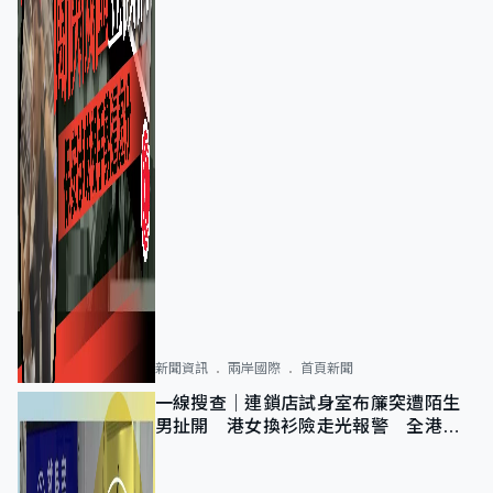
新聞資訊
兩岸國際
首頁新聞
一線搜查｜連鎖店試身室布簾突遭陌生
男扯開 港女換衫險走光報警 全港分
店急換實體門