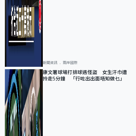
新聞資訊
兩岸國際
康文署球場打排球遇怪盜 女生汗巾遭
拎走5分鐘 「行咗出出面唔知做乜」