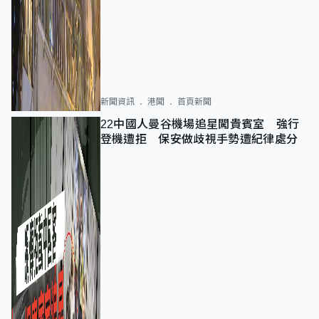
新聞資訊
港聞
首頁新聞
22中國人曼谷機場追星闖貴賓室 強行
登機遭拒 保安做歧視手勢遭紀律處分