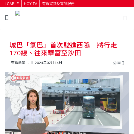
i-CABLE
HOY TV
有線寬頻及電訊服務
返回
城巴「氫巴」首次駛進西隧 將行走
按輸入鍵開始搜尋
170線、往來華富至沙田
有線新聞
2024年07月14日
分享