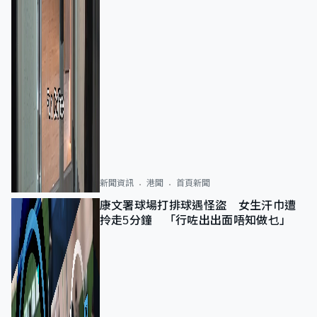
新聞資訊
港聞
首頁新聞
康文署球場打排球遇怪盜 女生汗巾遭
拎走5分鐘 「行咗出出面唔知做乜」