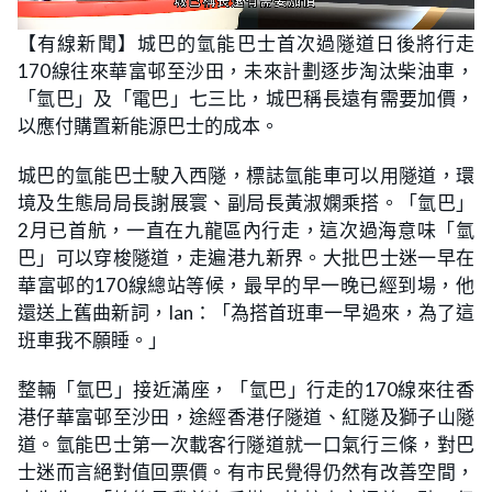
L
U
o
n
【有線新聞】城巴的氫能巴士首次過隧道日後將行走
a
m
d
u
170線往來華富邨至沙田，未來計劃逐步淘汰柴油車，
e
t
d
e
:
「氫巴」及「電巴」七三比，城巴稱長遠有需要加價，
1
7
以應付購置新能源巴士的成本。
.
7
6
城巴的氫能巴士駛入西隧，標誌氫能車可以用隧道，環
%
境及生態局局長謝展寰、副局長黃淑嫻乘搭。「氫巴」
2月已首航，一直在九龍區內行走，這次過海意味「氫
巴」可以穿梭隧道，走遍港九新界。大批巴士迷一早在
華富邨的170線總站等候，最早的早一晚已經到場，他
還送上舊曲新詞，Ian：「為搭首班車一早過來，為了這
班車我不願睡。」
整輛「氫巴」接近滿座，「氫巴」行走的170線來往香
港仔華富邨至沙田，途經香港仔隧道、紅隧及獅子山隧
道。氫能巴士第一次載客行隧道就一口氣行三條，對巴
士迷而言絕對值回票價。有市民覺得仍然有改善空間，