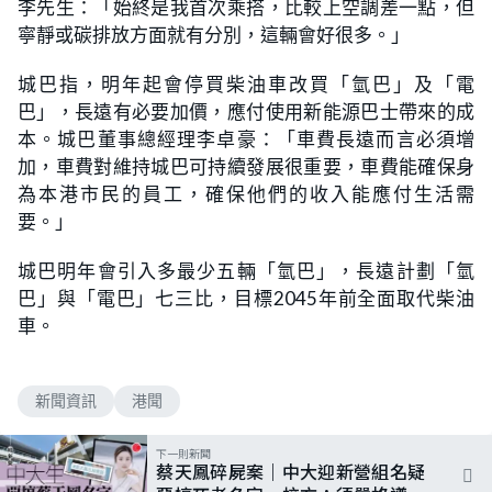
李先生：「始終是我首次乘搭，比較上空調差一點，但
寧靜或碳排放方面就有分別，這輛會好很多。」
城巴指，明年起會停買柴油車改買「氫巴」及「電
巴」，長遠有必要加價，應付使用新能源巴士帶來的成
本。城巴董事總經理李卓豪：「車費長遠而言必須增
加，車費對維持城巴可持續發展很重要，車費能確保身
為本港市民的員工，確保他們的收入能應付生活需
要。」
城巴明年會引入多最少五輛「氫巴」，長遠計劃「氫
巴」與「電巴」七三比，目標2045年前全面取代柴油
車。
新聞資訊
港聞
下一則新聞
蔡天鳳碎屍案｜中大迎新營組名疑