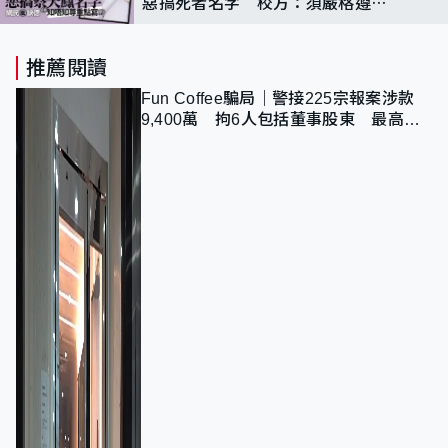
惡搞死者名字 校方：須嚴格遵守
規定
推薦閱讀
Fun Coffee騙局｜警接225宗報案涉款
9,400萬 拘6人包括董事股東 最高金
額一宗涉近千萬