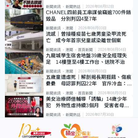
質旅客
2026年08月02日
新聞資訊
新聞熱話
CHANEL四前員工串謀偷竊逾700件銷
毀品 分別判囚4至7年
2026年08月03日
新聞資訊
港聞
流感｜曾接種疫苗七歲男童染甲流死
亡 成今年首宗兒童感染離世個案
2026年08月04日
新聞資訊
港聞
首頁新聞
九龍城學生宿舍地盤39歲安全經理失
足 14樓墮至4樓工作台、送院不治
2026年08月03日
新聞資訊
港聞
五歲童遭虐死｜解剖揭長期捱餓、傷痕
纍纍 母認罪判囚22年 官斥冷血：同
類案最惡劣
2026年08月05日
新聞資訊
港聞
首頁新聞
美女治療師借輔導「誘騙」14歲少年
犯 外物性虐持續3個月 受害者母：
要保護其他人
2026年07月30日
新聞資訊
新聞熱話