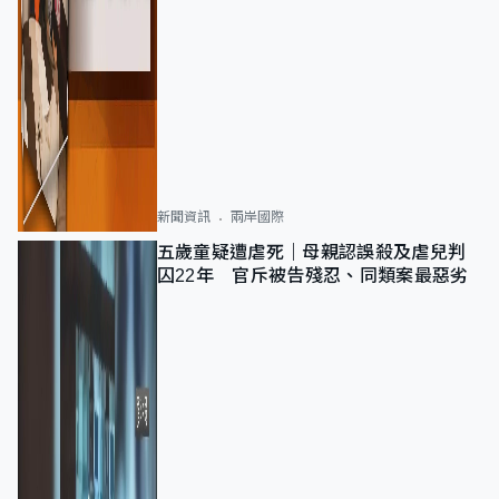
新聞資訊
兩岸國際
五歲童疑遭虐死｜母親認誤殺及虐兒判
囚22年 官斥被告殘忍、同類案最惡劣