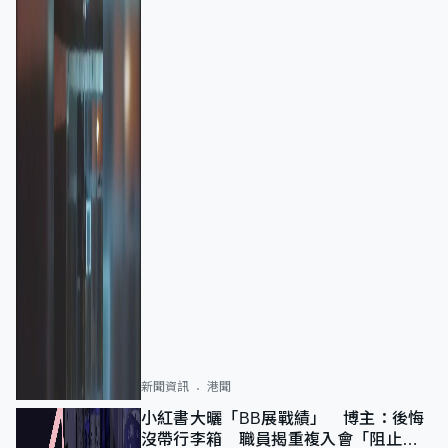
新聞資訊
港聞
小紅書大曬「BB展戰績」 博主：後悔
沒帶行李箱 職員揭重複入會「阻止唔