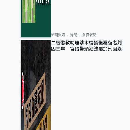
新聞資訊
港聞
首頁新聞
二級懲教助理涉木棍捅傷羈留者判
囚三年 官指帶頭犯法屬加刑因素