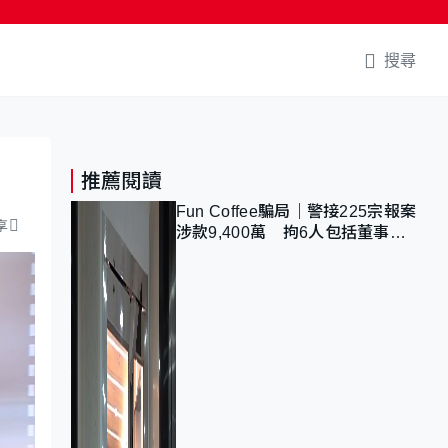
搜尋
推薦閱讀
Fun Coffee騙局｜警接225宗報案
享
涉款9,400萬 拘6人包括董事股
東 最高金額一宗涉近千萬