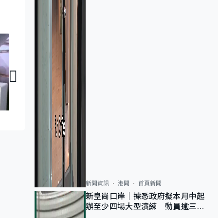
政經CHAT｜施政報告前瞻
政經CHAT｜同性
新聞資訊
港聞
首頁新聞
新皇崗口岸｜據悉政府擬本月中起
辦至少四場大型演練 動員逾三萬
公務員人次測試