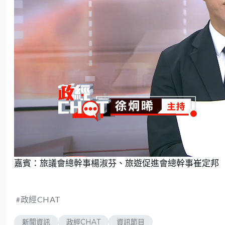
L
U
o
n
嘉賓：旅議會總幹事楊淑芬、旅遊促進會總幹事崔定邦
a
m
d
u
e
t
d
e
:
1
.
6
政經CHAT
4
%
新聞資訊
政經CHAT
資訊節目