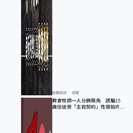
新聞資訊
港聞
教會牧師一人分飾兩角 誘騙15
歲信徒簽「主奴契約」性侵拍片
官斥濫用教友信任、二審判囚9年