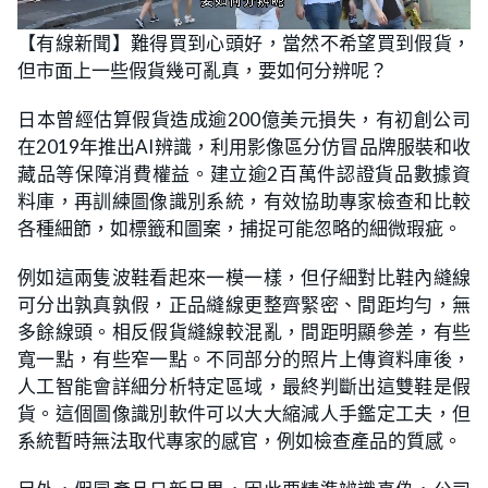
L
U
o
n
【有線新聞】難得買到心頭好，當然不希望買到假貨，
a
m
d
u
但市面上一些假貨幾可亂真，要如何分辨呢？
e
t
d
e
:
2
日本曾經估算假貨造成逾200億美元損失，有初創公司
5
.
在2019年推出AI辨識，利用影像區分仿冒品牌服裝和收
2
3
藏品等保障消費權益。建立逾2百萬件認證貨品數據資
%
料庫，再訓練圖像識別系統，有效協助專家檢查和比較
各種細節，如標籤和圖案，捕捉可能忽略的細微瑕疵。
例如這兩隻波鞋看起來一模一樣，但仔細對比鞋內縫線
可分出孰真孰假，正品縫線更整齊緊密、間距均勻，無
多餘線頭。相反假貨縫線較混亂，間距明顯參差，有些
寬一點，有些窄一點。不同部分的照片上傳資料庫後，
人工智能會詳細分析特定區域，最終判斷出這雙鞋是假
貨。這個圖像識別軟件可以大大縮減人手鑑定工夫，但
系統暫時無法取代專家的感官，例如檢查產品的質感。