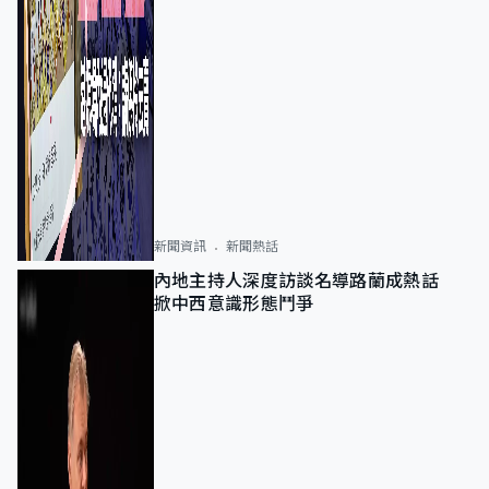
新聞資訊
新聞熱話
內地主持人深度訪談名導路蘭成熱話
掀中西意識形態鬥爭