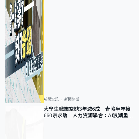
新聞資訊
新聞熱話
大學生職業空缺3年減6成 青協半年接
660宗求助 人力資源學會：AI浪潮重整
職位需求