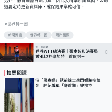
另外，假冒產品日新月異，因此要精準辨識真偽，公司
還要定時更新資料庫，確保結果準確可信。
世界轉一圈
新聞資訊
世界轉一圈
兩岸國際
下一則新聞
乒乓WTT總決賽｜張本智和決賽局
數4比2挫摩加特 首度封王
推薦閱讀
俄「黑寡婦」誘前線士兵閃婚騙撫恤
金 經紀戲稱「賺首期」被檢控