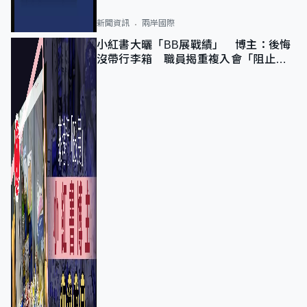
新聞資訊
兩岸國際
小紅書大曬「BB展戰績」 博主：後悔
沒帶行李箱 職員揭重複入會「阻止唔
到」