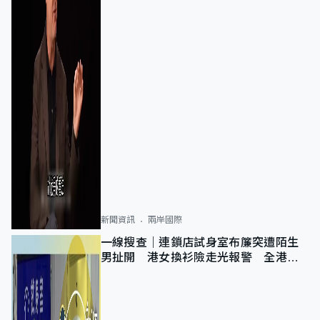
新聞資訊
兩岸國際
一線搜查｜連鎖店試身室布簾突遭陌生
男扯開 港女換衫險走光報警 全港分
店急換實體門