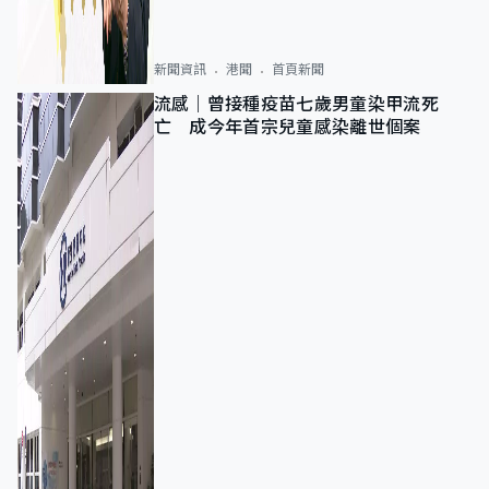
新聞資訊
港聞
首頁新聞
流感｜曾接種疫苗七歲男童染甲流死
亡 成今年首宗兒童感染離世個案