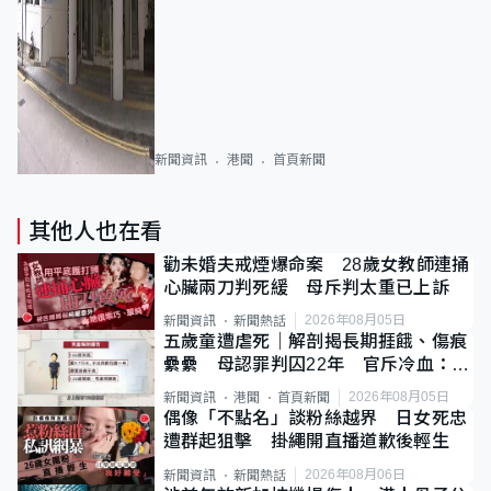
新聞資訊
港聞
首頁新聞
其他人也在看
勸未婚夫戒煙爆命案 28歲女教師連捅
心臟兩刀判死緩 母斥判太重已上訴
2026年08月05日
新聞資訊
新聞熱話
五歲童遭虐死｜解剖揭長期捱餓、傷痕
纍纍 母認罪判囚22年 官斥冷血：同
類案最惡劣
2026年08月05日
新聞資訊
港聞
首頁新聞
偶像「不點名」談粉絲越界 日女死忠
遭群起狙擊 掛繩開直播道歉後輕生
2026年08月06日
新聞資訊
新聞熱話