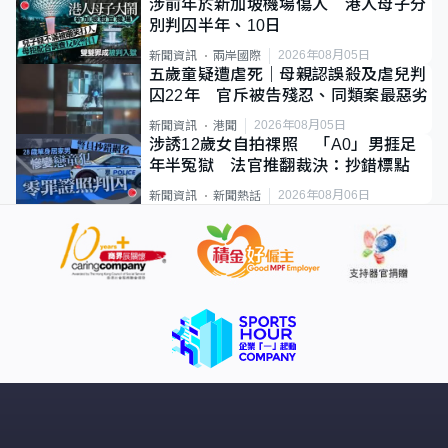
涉前年於新加坡機場傷人 港人母子分
別判囚半年、10日
2026年08月05日
新聞資訊
兩岸國際
五歲童疑遭虐死｜母親認誤殺及虐兒判
囚22年 官斥被告殘忍、同類案最惡劣
2026年08月05日
新聞資訊
港聞
涉誘12歲女自拍祼照 「A0」男捱足
年半冤獄 法官推翻裁決：抄錯標點
2026年08月06日
新聞資訊
新聞熱話