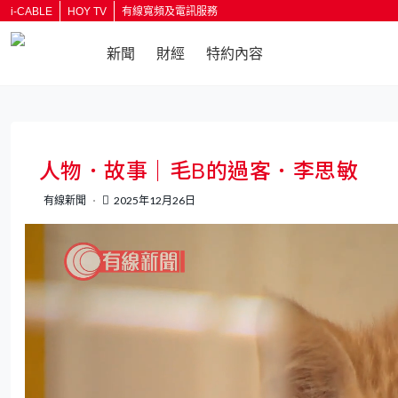
i-CABLE
HOY TV
有線寬頻及電訊服務
新聞
財經
特約內容
返回
人物．故事｜毛B的過客．李思敏
有線新聞
2025年12月26日