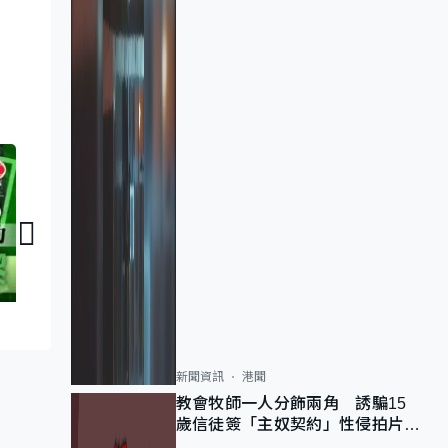
人物．故事｜防騙守門人．Betty
人物．故事｜家長同行
新聞資訊
港聞
教會牧師一人分飾兩角 誘騙15
歲信徒簽「主奴契約」性侵拍片
官斥濫用教友信任、二審判囚9年