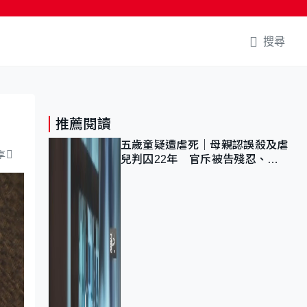
搜尋
推薦閱讀
五歲童疑遭虐死｜母親認誤殺及虐
享
兒判囚22年 官斥被告殘忍、同
類案最惡劣