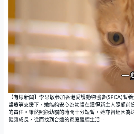
L
U
o
n
【有線新聞】李思敏參加香港愛護動物協會(SPCA)暫
a
m
d
u
e
t
醫療等支援下，她能夠安心為幼貓在獲得新主人照顧前
d
e
:
的責任。雖然照顧幼貓的時間十分短暫，她亦曾經因為
1
5
.
健康成長，從而找到合適的家庭繼續生活。
0
0
%