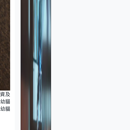
物資及
顧幼貓
多幼貓