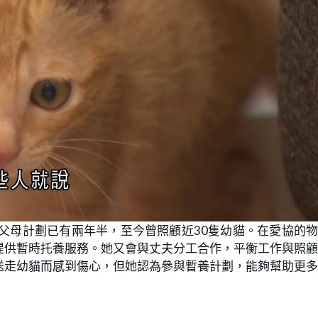
養父母計劃已有兩年半，至今曾照顧近30隻幼貓。在愛協的
提供暫時托養服務。她又會與丈夫分工合作，平衡工作與照
送走幼貓而感到傷心，但她認為參與暫養計劃，能夠幫助更