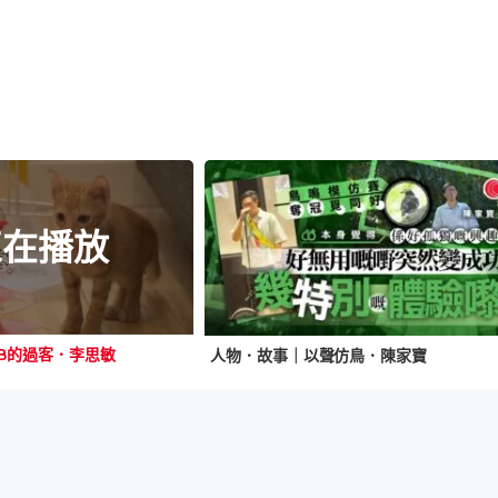
正在播放
B的過客．李思敏
人物．故事｜以聲仿鳥．陳家寶