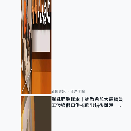
新聞資訊
兩岸國際
調亂胚胎樣本｜據悉希愈大馬籍員
工涉錄假口供掩飾出錯後離港 警
列詐騙 正通緝在逃人士