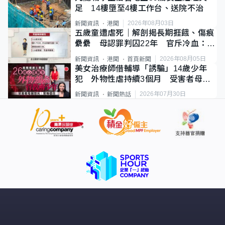
足 14樓墮至4樓工作台、送院不治
2026年08月03日
新聞資訊
港聞
五歲童遭虐死｜解剖揭長期捱餓、傷痕
纍纍 母認罪判囚22年 官斥冷血：同
類案最惡劣
2026年08月05日
新聞資訊
港聞
首頁新聞
美女治療師借輔導「誘騙」14歲少年
犯 外物性虐持續3個月 受害者母：
要保護其他人
2026年07月30日
新聞資訊
新聞熱話