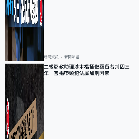
新聞資訊
新聞熱話
二級懲教助理涉木棍捅傷羈留者判囚三
年 官指帶頭犯法屬加刑因素