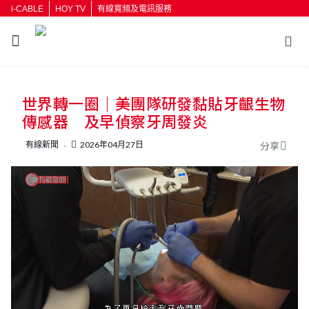
i-CABLE
HOY TV
有線寬頻及電訊服務
返回
世界轉一圈｜美團隊研發黏貼牙齦生物
按輸入鍵開始搜尋
傳感器 及早偵察牙周發炎
有線新聞
2026年04月27日
分享