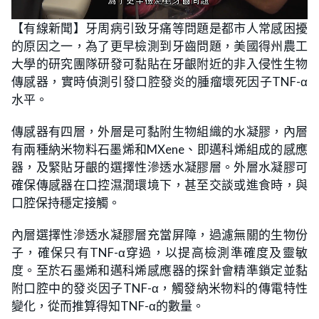
L
U
o
n
【有線新聞】牙周病引致牙痛等問題是都市人常感困擾
a
m
d
u
的原因之一，為了更早檢測到牙齒問題，美國得州農工
e
t
d
e
:
大學的研究團隊研發可黏貼在牙齦附近的非入侵性生物
2
2
傳感器，實時偵測引發口腔發炎的腫瘤壞死因子TNF-α
.
0
水平。
6
%
傳感器有四層，外層是可黏附生物組織的水凝膠，內層
有兩種納米物料石墨烯和MXene、即邁科烯組成的感應
器，及緊貼牙齦的選擇性滲透水凝膠層。外層水凝膠可
確保傳感器在口控濕潤環境下，甚至交談或進食時，與
口腔保持穩定接觸。
內層選擇性滲透水凝膠層充當屏障，過濾無關的生物份
子，確保只有TNF-α穿過，以提高檢測準確度及靈敏
度。至於石墨烯和邁科烯感應器的探針會精準鎖定並黏
附口腔中的發炎因子TNF-α，觸發納米物料的傳電特性
變化，從而推算得知TNF-α的數量。