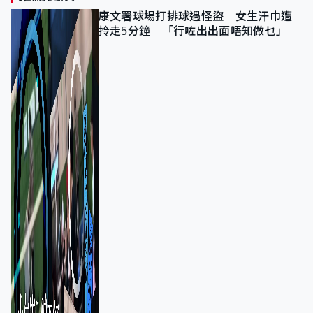
康文署球場打排球遇怪盜 女生汗巾遭
拎走5分鐘 「行咗出出面唔知做乜」