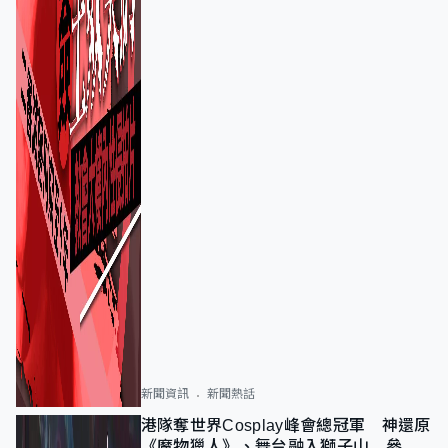
新聞資訊
新聞熱話
港隊奪世界Cosplay峰會總冠軍 神還原
《魔物獵人》、舞台融入獅子山 參賽