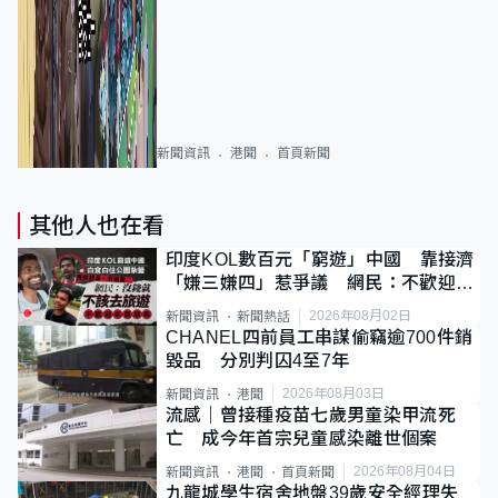
新聞資訊
港聞
首頁新聞
其他人也在看
印度KOL數百元「窮遊」中國 靠接濟
「嫌三嫌四」惹爭議 網民：不歡迎劣
質旅客
2026年08月02日
新聞資訊
新聞熱話
CHANEL四前員工串謀偷竊逾700件銷
毀品 分別判囚4至7年
2026年08月03日
新聞資訊
港聞
流感｜曾接種疫苗七歲男童染甲流死
亡 成今年首宗兒童感染離世個案
2026年08月04日
新聞資訊
港聞
首頁新聞
九龍城學生宿舍地盤39歲安全經理失