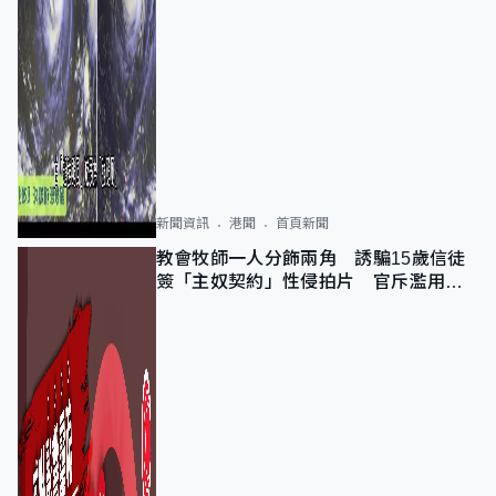
新聞資訊
港聞
首頁新聞
教會牧師一人分飾兩角 誘騙15歲信徒
簽「主奴契約」性侵拍片 官斥濫用教
友信任、二審判囚9年