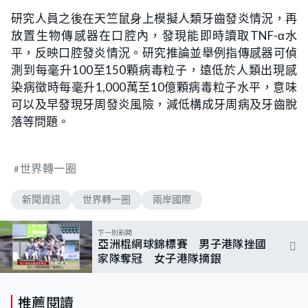
研究人員之後在天竺鼠身上模擬人類牙齒發炎情況，再
放置生物傳感器在口腔內，發現能即時讀取TNF-α水
平，反映口腔發炎情況。研究推論並舉例指傳感器可偵
測到每毫升100至150顆病毒粒子，遠低於人類出現感
染病徵時每毫升1,000萬至10億顆病毒粒子水平，意味
可以及早發現牙周發炎風險，減低構成牙周病及牙齒脫
落等問題。
世界轉一圈
新聞資訊
世界轉一圈
兩岸國際
下一則新聞
亞洲棍網球錦標賽 男子港隊挫國
家隊奪冠 女子港隊摘銀
推薦閱讀