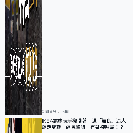
新聞資訊
港聞
IKEA霸床玩手機瞓著 遭「無良」途人
踢走雙鞋 網民驚訝：冇著襪咁盡！？