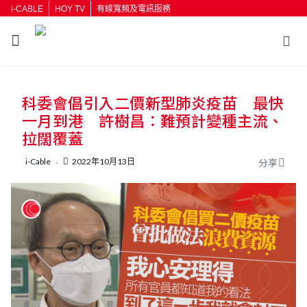
i-CABLE
HOY TV
有線寬頻及電訊服務
返回
科委會倡引入二價新型肺炎疫苗 最快
按輸入鍵開始搜尋
一月到港 許樹昌：難預計變種主流、
拉闊覆蓋
i-Cable
2022年10月13日
分享