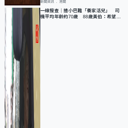
新聞資訊
港聞
一線搜查｜揸小巴難「養家活兒」 司
機平均年齡約70歲 88歲黃伯：希望一
直揸落去