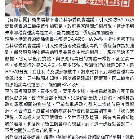
【有線新聞】衞生署轄下聯合科學委員會建議，引入預防BA.4及5
變種病毒的二價疫苗作加強劑。政府專家顧問許樹昌說，預計不到
未來哪種變種病毒是主流，認為要透過二價疫苗拉闊覆蓋。
現時本港流行的變種病毒株都是BA.4及5、佔94%，衞生署轄下聯
合科學委員會建議，引入預防這兩款變種病毒的二價疫苗作為加強
劑。新發現及動物傳染病科學委員會主席許樹昌：「現在開始多了
數據，它可以出到抗體，與原始病毒出的抗體一樣好，甚至高一
些。美國流行的是BA.4.6，佔至少13%；歐洲流行的就是BF.7，是
BA.5的分支；在比利時及歐洲擴散中，將來預計不到哪款變種病毒
會飆出來，要些時間才知道，所以都是建議拉闊覆蓋，因二價疫苗
有原始病毒也拉闊了、能預防BA.4及5。」
至於買哪間藥廠、買多少劑、要用多少錢，許樹昌就說政府簽了採
購保密協議，暫時甚麼都不知道，只是預計最快1月到港。同樣身為
政府專家顧問的劉宇隆，早前曾批評政府引入二價疫苗是浪費資
源、不合時宜。疫苗可預防疾病科學委員會主席劉宇隆：「我心安
理得，因為過去幾天已跟傳媒、全世界談及這事，所有官員都知道
我的看法，也答應了衞生防護中心總監，到了這一步我就會封口，
不再說關於二價疫苗的事。」
另外委員會亦建議，維持小童接種復必泰兩針的間距在8星期，減低