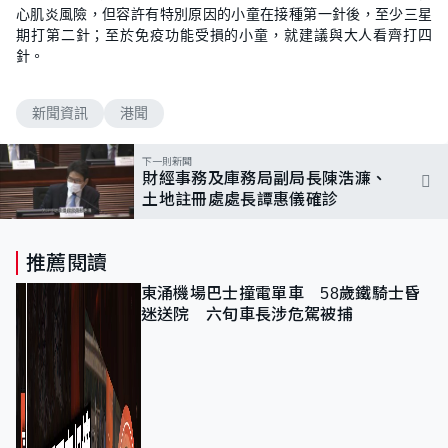
心肌炎風險，但容許有特別原因的小童在接種第一針後，至少三星
期打第二針；至於免疫功能受損的小童，就建議與大人看齊打四
針。
新聞資訊
港聞
下一則新聞
財經事務及庫務局副局長陳浩濂、
土地註冊處處長譚惠儀確診
推薦閱讀
東涌機場巴士撞電單車 58歲鐵騎士昏
迷送院 六旬車長涉危駕被捕