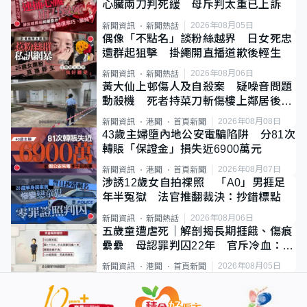
心臟兩刀判死緩 母斥判太重已上訴
2026年08月05日
新聞資訊
新聞熱話
偶像「不點名」談粉絲越界 日女死忠
遭群起狙擊 掛繩開直播道歉後輕生
2026年08月06日
新聞資訊
新聞熱話
黃大仙上邨傷人及自殺案 疑噪音問題
動殺機 死者持菜刀斬傷樓上鄰居後墮
斃
2026年08月08日
新聞資訊
港聞
首頁新聞
43歲主婦墮內地公安電騙陷阱 分81次
轉賬「保證金」損失近6900萬元
2026年08月07日
新聞資訊
港聞
首頁新聞
涉誘12歲女自拍祼照 「A0」男捱足
年半冤獄 法官推翻裁決：抄錯標點
2026年08月06日
新聞資訊
新聞熱話
五歲童遭虐死｜解剖揭長期捱餓、傷痕
纍纍 母認罪判囚22年 官斥冷血：同
類案最惡劣
2026年08月05日
新聞資訊
港聞
首頁新聞