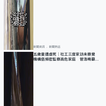
新聞資訊
新聞熱話
五歲童遭虐死｜社工三度家訪未察覺
機構倡頻密監察高危家庭 管浩鳴籲加
強跨部門協作