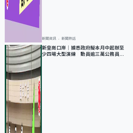
新聞資訊
新聞熱話
新皇崗口岸｜據悉政府擬本月中起辦至
少四場大型演練 動員逾三萬公務員人
次測試