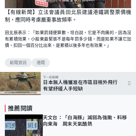
L
U
o
n
【有線新聞】立法會議員田北辰建議港鐵調整票價機
a
m
d
u
制，應同時考慮嚴重事故頻率。
e
t
d
e
:
1
田北辰表示：「如果罰錢便算數，坦白說，它是不肉痛的，因為沒
0
0
有累積效果，小股東最緊張不是每年罰多少錢，而是如果不讓它加
.
0
價，扣回一個百分比出來，是累積以後多年也有效果。」
0
%
新聞資訊
港聞
下一則新聞
日本無人機獲准在市區目視外飛行
有望紓緩人手短缺
推薦閱讀
天文台：「白海豚」減弱為強颱、料移
向東海 周末天氣酷熱