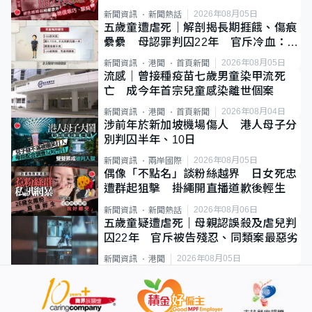
2026年08月05日
新聞資訊
新聞熱話
五歲童遭虐死｜解剖揭長期捱餓、傷痕
纍纍 母認罪判囚22年 官斥冷血：同
類案最惡劣
2026年08月05日
新聞資訊
港聞
首頁新聞
流感｜曾接種疫苗七歲男童染甲流死
亡 成今年首宗兒童感染離世個案
2026年08月04日
新聞資訊
港聞
首頁新聞
涉前年於新加坡機場傷人 港人母子分
別判囚半年、10日
2026年08月05日
新聞資訊
兩岸國際
偶像「不點名」談粉絲越界 日女死忠
遭群起狙擊 掛繩開直播道歉後輕生
2026年08月06日
新聞資訊
新聞熱話
五歲童疑遭虐死｜母親認誤殺及虐兒判
囚22年 官斥被告殘忍、同類案最惡劣
2026年08月05日
新聞資訊
港聞