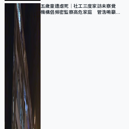
五歲童遭虐死｜社工三度家訪未察覺
機構倡頻密監察高危家庭 管浩鳴籲加
強跨部門協作