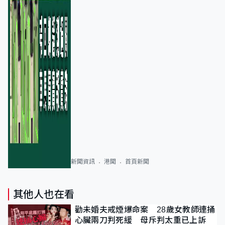
新聞資訊
港聞
首頁新聞
其他人也在看
勸未婚夫戒煙爆命案 28歲女教師連捅
心臟兩刀判死緩 母斥判太重已上訴