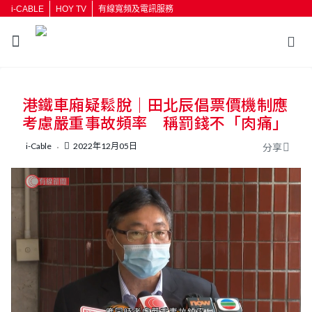
i-CABLE
HOY TV
有線寬頻及電訊服務
返回
港鐵車廂疑鬆脫｜田北辰倡票價機制應
按輸入鍵開始搜尋
考慮嚴重事故頻率 稱罰錢不「肉痛」
i-Cable
2022年12月05日
分享