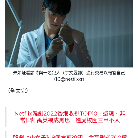
朱如炡看診時與一名犯人（丁文晟飾）進行交易以報答自己
（IG@netflixkr）
（全文完）
Netflix韓劇2022香港收視TOP10｜還魂、非
常律師禹英禑成黑馬 殭屍校園三甲不入
韓劇《小女子》9個看前須知 金高銀撿700億