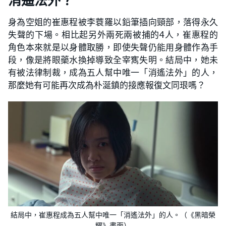
消遙法外？
身為空姐的崔惠程被李蓑羅以鉛筆插向頸部，落得永久
失聲的下場。相比起另外兩死兩被捕的4人，崔惠程的
角色本來就是以身體取勝，即使失聲仍能用身體作為手
段，像是將眼藥水換掉導致全宰寯失明。結局中，她未
有被法律制裁，成為五人幫中唯一「消遙法外」的人，
那麼她有可能再次成為朴涎鎮的接應報復文同珢嗎？
結局中，崔惠程成為五人幫中唯一「消遙法外」的人。（《黑暗榮
耀》畫面）