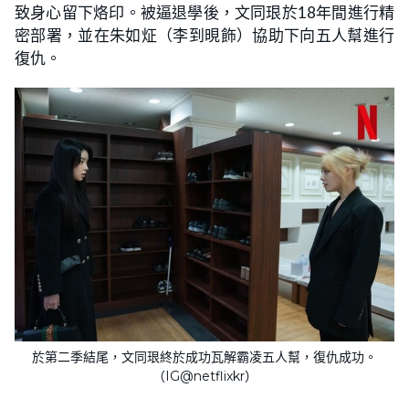
致身心留下烙印。被逼退學後，文同珢於18年間進行精
密部署，並在朱如炡（李到晛飾）協助下向五人幫進行
復仇。
於第二季結尾，文同珢終於成功瓦解霸凌五人幫，復仇成功。
（IG@netflixkr）