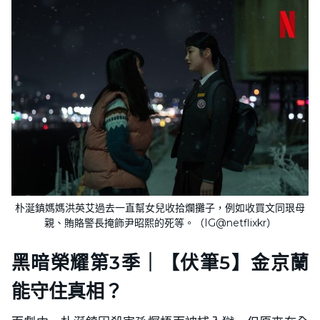
朴涎鎮媽媽洪英艾過去一直幫女兒收拾爛攤子，例如收買文同珢母
親、賄賂警長掩飾尹昭熙的死等。（IG@netflixkr）
黑暗榮耀第3季｜【伏筆5】金京蘭
能守住真相？