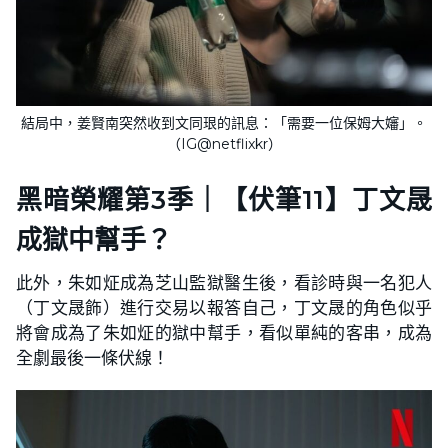
結局中，姜賢南突然收到文同珢的訊息：「需要一位保姆大嬸」。
（IG@netflixkr）
黑暗榮耀第3季｜【伏筆11】丁文晟
成獄中幫手？
此外，朱如炡成為芝山監獄醫生後，看診時與一名犯人
（丁文晟飾）進行交易以報答自己，丁文晟的角色似乎
將會成為了朱如炡的獄中幫手，看似單純的客串，成為
全劇最後一條伏線！