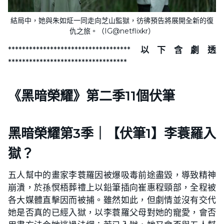
結局中，她與朱如炡一同走向芝山監獄，彷彿預告將展開全新的復
仇之旅。（IG@netflixkr）
*
********************************** 以下含劇透
**********************************
《黑暗榮耀》第二季11個伏筆
黑暗榮耀第3季｜【伏筆1】李蓑羅入
獄？
五人幫中的畫家李蓑羅因被爆吸毒前途盡毀，導致精神
崩潰，於孫慏梧葬禮上以鉛筆插向崔惠程頸部，全程被
各大媒體直擊因而被捕。雖然如此，但劇情並沒有交代
她是否真的已經入獄，以李蓑羅父母對她的寵愛，會否