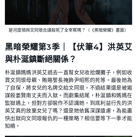
是河度領與文同珢合謀殺死了全宰寯嗎？（《黑暗榮耀》畫面）
黑暗榮耀第3季｜【伏筆4】洪英艾
與朴涎鎮斷絕關係？
朴涎鎮媽媽洪英艾過去一直幫女兒收拾爛攤子，例如收
買文同珢母親、賄賂警長掩飾尹昭熙的死等。最後她為
了自保，將女兒的名牌交給文同珢，不過結果還是被揭
謀殺姜賢南丈夫而入獄。而劇集結尾，朴涎鎮和媽媽在
監獄遇上，但對方卻裝作不認識她，到底利益行先的洪
英艾真的放棄女兒了嗎？還是她依舊深謀遠慮，為能盡
快出獄向文同珢報仇的一種策略？相信要等下一季才能
知曉。