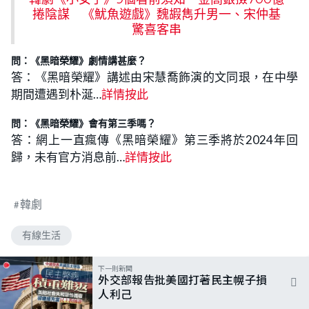
捲陰謀 《魷魚遊戲》魏嘏雋升男一、宋仲基
驚喜客串
問：《黑暗榮耀》劇情講甚麼？
答：《黑暗榮耀》講述由宋慧喬飾演的文同珢，在中學
期間遭遇到朴涎…
詳情按此
問：《黑暗榮耀》會有第三季嗎？
答：網上一直瘋傳《黑暗榮耀》第三季將於2024年回
歸，未有官方消息前…
詳情按此
韓劇
有線生活
下一則新聞
外交部報告批美國打著民主幌子損
人利己