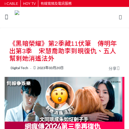
i-CABLE
HOY TV
有線寬頻及電訊服務
返回
《黑暗榮耀》第2季藏11伏筆 傳明年
按輸入鍵開始搜尋
出第3季 宋慧喬助李到晛復仇、五人
幫剩她消遙法外
Digital Tech
2023年03月20日
分享