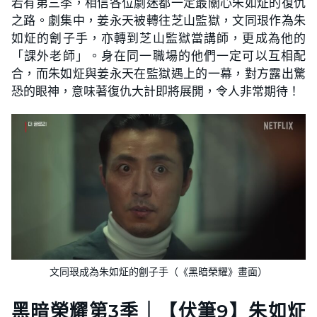
若有第三季，相信各位劇迷都一定最關心朱如炡的復仇
之路。劇集中，姜永天被轉往芝山監獄，文同珢作為朱
如炡的劊子手，亦轉到芝山監獄當講師，更成為他的
「課外老師」。身在同一職場的他們一定可以互相配
合，而朱如炡與姜永天在監獄遇上的一幕，對方露出驚
恐的眼神，意味著復仇大計即將展開，令人非常期待！
文同珢成為朱如炡的劊子手（《黑暗榮耀》畫面）
黑暗榮耀第3季｜【伏筆9】朱如炡