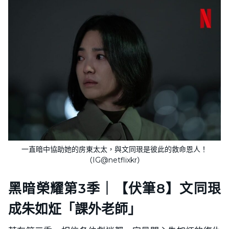
一直暗中協助她的房東太太，與文同珢是彼此的救命恩人！
（IG@netflixkr）
黑暗榮耀第3季｜【伏筆8】文同珢
成朱如炡「課外老師」