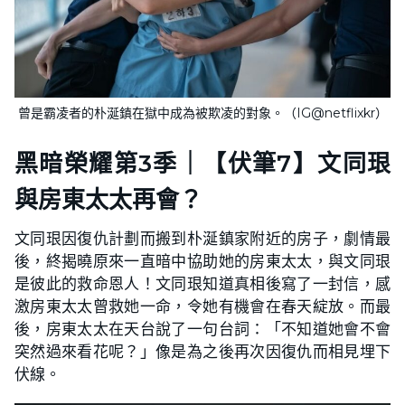
曾是霸凌者的朴涎鎮在獄中成為被欺凌的對象。（IG@netflixkr）
黑暗榮耀第3季｜【伏筆7】文同珢
與房東太太再會？
文同珢因復仇計劃而搬到朴涎鎮家附近的房子，劇情最
後，終揭曉原來一直暗中協助她的房東太太，與文同珢
是彼此的救命恩人！文同珢知道真相後寫了一封信，感
激房東太太曾救她一命，令她有機會在春天綻放。而最
後，房東太太在天台說了一句台詞：「不知道她會不會
突然過來看花呢？」像是為之後再次因復仇而相見埋下
伏線。