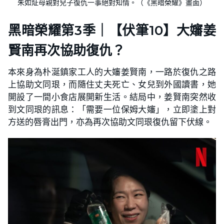
朱如炡母親對兒子復仇一事絕對知情。（《黑暗榮耀》畫面）
黑暗榮耀第3季｜【伏筆10】大嬸姜
賢南再次協助復仇？
本來身為朴涎鎮家工人的大嬸姜賢南，一路於復仇之路
上協助文同珢，而隨住丈夫死亡、女兒到外國讀書，她
開設了一間小食店展開新生活。結局中，姜賢南突然收
到文同珢的訊息：「需要一位保姆大嬸」，立即塗上對
方送的唇膏出門，亦為再次協助文同珢復仇留下伏線。