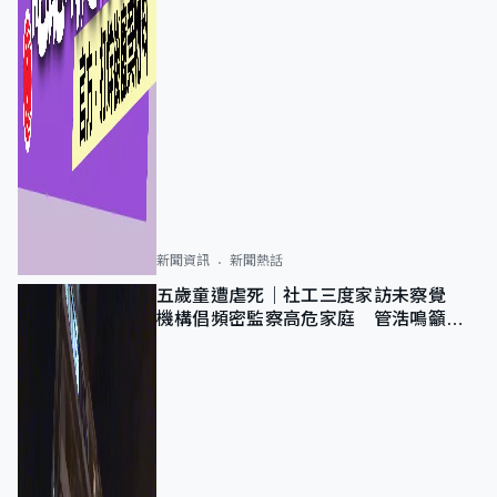
新聞資訊
新聞熱話
五歲童遭虐死｜社工三度家訪未察覺
機構倡頻密監察高危家庭 管浩鳴籲加
強跨部門協作