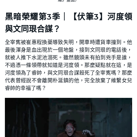
黑暗榮耀第3季｜【伏筆3】河度領
與文同珢合謀？
全宰寯被崔惠程換藥導致失明，開車時遭貨車撞到。他
最後渾身是血出現於一個地盤，接到文同珢的電話後，
就被人推下水泥池溺死。雖然鏡頭未有拍到兇手是誰，
不過憑一條領帶就知道是河度領。那麼疑點就在這，是
河度領為了睿帥，與文同珢合謀殺死了全宰寯嗎？那麼
代表曾經說不會離開朴涎鎮的他，完全放棄了維繫女兒
睿帥的幸福了嗎？