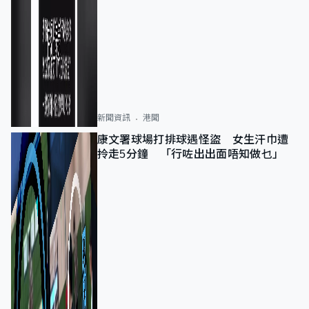
新聞資訊
港聞
康文署球場打排球遇怪盜 女生汗巾遭
拎走5分鐘 「行咗出出面唔知做乜」