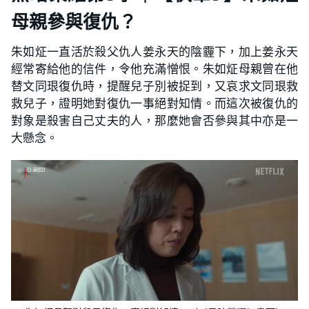
母親參與復仇？
朱如炡一直活於殺父仇人姜永天的陰霾下，加上姜永天
經常寄給他的信件，令他充滿憎恨。朱如炡母親曾在他
替文同珢復仇時，提醒兒子別被捉到，又哀求文同珢救
救兒子，證明她對復仇一事絕對知情。而這次被復仇的
對象是殺害自己丈夫的人，那麼她會否參與其中亦是一
大懸念。