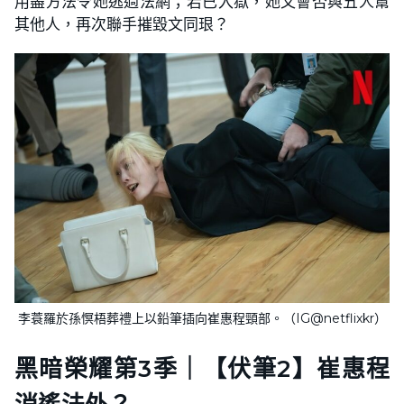
用盡方法令她逃過法網；若已入獄，她又會否與五人幫
其他人，再次聯手摧毀文同珢？
李蓑羅於孫慏梧葬禮上以鉛筆插向崔惠程頸部。（IG@netflixkr）
黑暗榮耀第3季｜【伏筆2】崔惠程