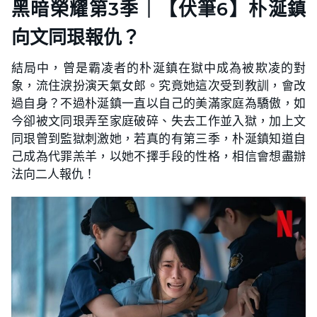
黑暗榮耀第3季｜【伏筆6】朴涎鎮
向文同珢報仇？
結局中，曾是霸凌者的朴涎鎮在獄中成為被欺凌的對
象，流住淚扮演天氣女郎。究竟她這次受到教訓，會改
過自身？不過朴涎鎮一直以自己的美滿家庭為驕傲，如
今卻被文同珢弄至家庭破碎、失去工作並入獄，加上文
同珢曾到監獄刺激她，若真的有第三季，朴涎鎮知道自
己成為代罪羔羊，以她不擇手段的性格，相信會想盡辦
法向二人報仇！