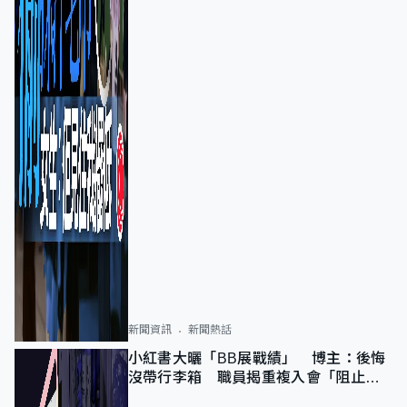
新聞資訊
新聞熱話
小紅書大曬「BB展戰績」 博主：後悔
沒帶行李箱 職員揭重複入會「阻止唔
到」