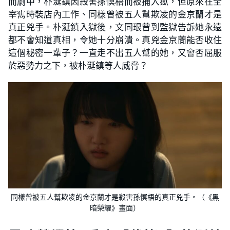
而劇中，朴涎鎮因殺害孫慏梧而被捕入獄，但原來在全
宰寯時裝店內工作、同樣曾被五人幫欺凌的金京蘭才是
真正兇手。朴涎鎮入獄後，文同珢曾到監獄告訴她永遠
都不會知道真相，令她十分崩潰。真兇金京蘭能否收住
這個秘密一輩子？一直走不出五人幫的她，又會否屈服
於惡勢力之下，被朴涎鎮等人威脅？
同樣曾被五人幫欺凌的金京蘭才是殺害孫慏梧的真正兇手。（《黑
暗榮耀》畫面）