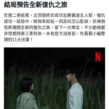
結局預告全新復仇之旅
於第二季結尾，文同珢終於成功瓦解霸凌五人幫，復仇
成功。結局中，她與朱如炡一同走向芝山監獄，彷彿預
告將展開全新的復仇之旅，留下一大懸念，不少劇迷都
非常期待第三季到來。未有官方消息前，先看看小編整
理的11大伏筆！