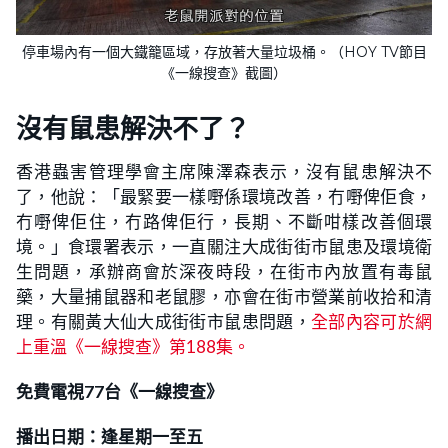
停車場內有一個大鐵籠區域，存放著大量垃圾桶。（HOY TV節目
《一線搜查》截圖）
沒有鼠患解決不了？
香港蟲害管理學會主席陳澤森表示，沒有鼠患解決不
了，他說：「最緊要一樣嘢係環境改善，冇嘢俾佢食，
冇嘢俾佢住，冇路俾佢行，長期、不斷咁樣改善個環
境。」食環署表示，一直關注大成街街市鼠患及環境衛
生問題，承辦商會於深夜時段，在街市內放置有毒鼠
藥，大量捕鼠器和老鼠膠，亦會在街市營業前收拾和清
理。有關黃大仙大成街街市鼠患問題，
全部內容可於網
上重溫《一線搜查》第188集。
免費電視77台《一線搜查》
播出日期：逢星期一至五