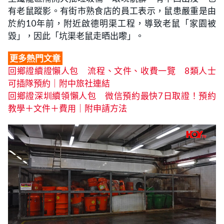
有老鼠蹤影。有街市熟食店的員工表示，鼠患嚴重是由
於約10年前，附近啟德明渠工程，導致老鼠「家園被
毀」，因此「坑渠老鼠走晒出嚟」。
更多熱門文章
回鄉證續證懶人包‎ 流程、文件、收費一覽 8類人士
可插隊預約｜附中旅社連結
回鄉證深圳續領懶人包 微信預約最快7日取證！預約
教學＋文件＋費用｜附申請方法