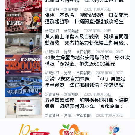
心臟兩刀判死緩 母斥判太重已上訴
2026年08月05日
新聞資訊
新聞熱話
偶像「不點名」談粉絲越界 日女死忠
遭群起狙擊 掛繩開直播道歉後輕生
2026年08月06日
新聞資訊
新聞熱話
黃大仙上邨傷人及自殺案 疑噪音問題
動殺機 死者持菜刀斬傷樓上鄰居後墮
斃
2026年08月08日
新聞資訊
港聞
首頁新聞
43歲主婦墮內地公安電騙陷阱 分81次
轉賬「保證金」損失近6900萬元
2026年08月07日
新聞資訊
港聞
首頁新聞
涉誘12歲女自拍祼照 「A0」男捱足
年半冤獄 法官推翻裁決：抄錯標點
2026年08月06日
新聞資訊
新聞熱話
五歲童遭虐死｜解剖揭長期捱餓、傷痕
纍纍 母認罪判囚22年 官斥冷血：同
類案最惡劣
2026年08月05日
新聞資訊
港聞
首頁新聞