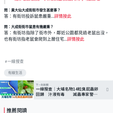
問：黃大仙大成街街市發生甚麼事？
答：有街坊投訴鼠患嚴重…
詳情按此
問：大成街街市鼠患有幾嚴重？
答：有街坊指除了街市外，鄰近公園都見過老鼠出沒，
也有街坊指老鼠會爬到上層住宅…
詳情按此
一線搜查
有線生活
下一則新聞
一線搜查｜大埔名物14粒臭屁蟲卵
回歸 汁液有毒 滅蟲專家警
告：別整穿｜附正確處理方法
推薦閱讀