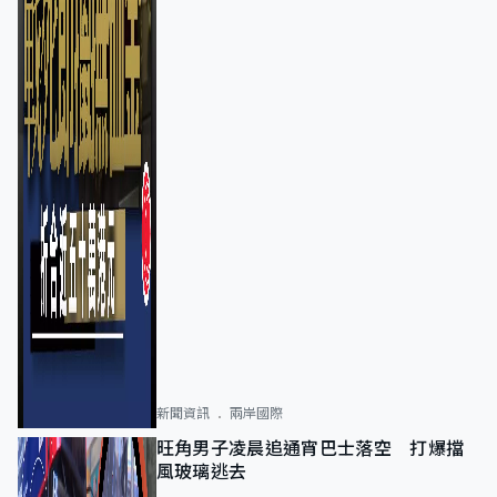
新聞資訊
兩岸國際
旺角男子凌晨追通宵巴士落空 打爆擋
風玻璃逃去