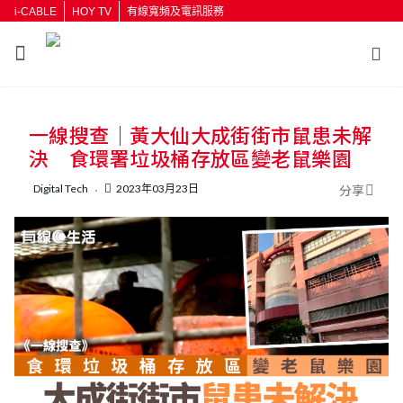
i-CABLE
HOY TV
有線寬頻及電訊服務
返回
一線搜查｜黃大仙大成街街市鼠患未解
按輸入鍵開始搜尋
決 食環署垃圾桶存放區變老鼠樂園
Digital Tech
2023年03月23日
分享