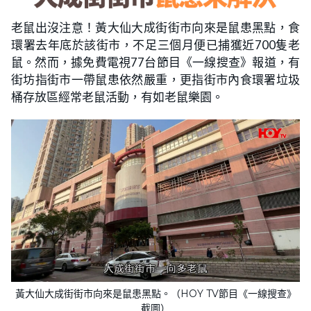
老鼠出沒注意！黃大仙大成街街市向來是鼠患黑點，食
環署去年底於該街市，不足三個月便已捕獲近700隻老
鼠。然而，據免費電視77台節目《一線搜查》報道，有
街坊指街市一帶鼠患依然嚴重，更指街市內食環署垃圾
桶存放區經常老鼠活動，有如老鼠樂園。
黃大仙大成街街市向來是鼠患黑點。（HOY TV節目《一線搜查》
截圖）