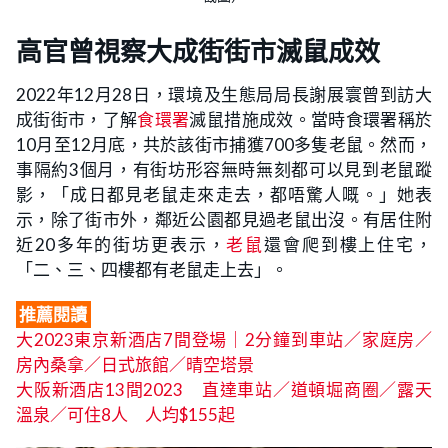
高官曾視察大成街街市滅鼠成效
2022年12月28日，環境及生態局局長謝展寰曾到訪大
成街街市，了解
食環署
滅鼠措施成效。當時食環署稱於
10月至12月底，共於該街市捕獲700多隻老鼠。然而，
事隔約3個月，有街坊形容無時無刻都可以見到老鼠蹤
影，「成日都見老鼠走來走去，都唔驚人嘅。」她表
示，除了街市外，鄰近公園都見過老鼠出沒。有居住附
近20多年的街坊更表示，
老鼠
還會爬到樓上住宅，
「二、三、四樓都有老鼠走上去」。
推薦閱讀
大2023東京新酒店7間登場｜2分鐘到車站／家庭房／
房內桑拿／日式旅館／晴空塔景
大阪新酒店13間2023 直達車站／道頓堀商圈／露天
溫泉／可住8人 人均$155起