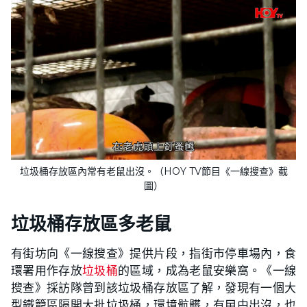
垃圾桶存放區內常有老鼠出沒。（HOY TV節目《一線搜查》截
圖）
垃圾桶存放區多老鼠
有街坊向《一線搜查》提供片段，指街市停車場內，食
環署用作存放
垃圾桶
的區域，成為老鼠安樂窩。《一線
搜查》採訪隊曾到該垃圾桶存放區了解，發現有一個大
型鐵籠區隔開大批垃圾桶，環境骯髒，有曱甴出沒，也