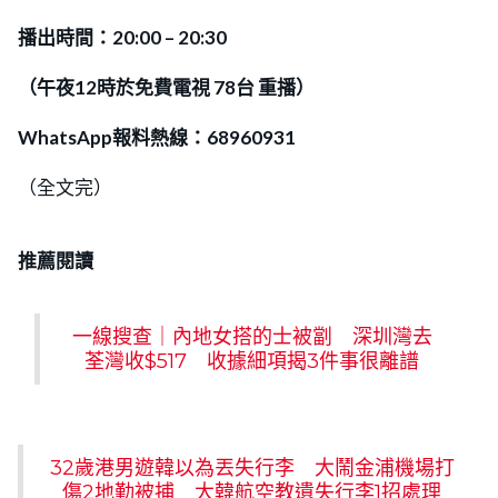
播出時間：20:00 – 20:30
（午夜12時
於
免費電視 78台 重播）
WhatsApp報料熱線：68960931
（全文完）
推薦閱讀
一線搜查｜內地女搭的士被劏 深圳灣去
荃灣收$517 收據細項揭3件事很離譜
32歲港男遊韓以為丟失行李 大鬧金浦機場打
傷2地勤被捕 大韓航空教遺失行李1招處理