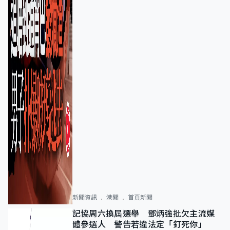
新聞資訊
港聞
首頁新聞
記協周六換屆選舉 鄧炳強批欠主流媒
體參選人 警告若違法定「釘死你」