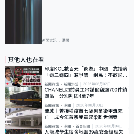
新聞資訊
港聞
其他人也在看
印度KOL數百元「窮遊」中國 靠接濟
「嫌三嫌四」惹爭議 網民：不歡迎劣
質旅客
2026年08月02日
新聞資訊
新聞熱話
CHANEL四前員工串謀偷竊逾700件銷
毀品 分別判囚4至7年
2026年08月03日
新聞資訊
港聞
流感｜曾接種疫苗七歲男童染甲流死
亡 成今年首宗兒童感染離世個案
2026年08月04日
新聞資訊
港聞
首頁新聞
九龍城學生宿舍地盤39歲安全經理失