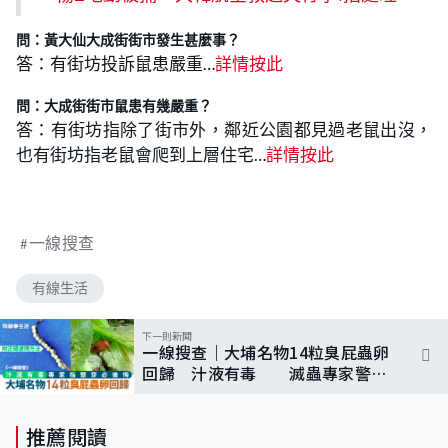
問：黃大仙大成街街市發生甚麼事？
答：有街坊投訴鼠患嚴重…
詳情按此
問：大成街街市鼠患有幾嚴重？
答：有街坊指除了街市外，鄰近公園都見過老鼠出沒，
也有街坊指老鼠會爬到上層住宅…
詳情按此
一線搜查
有線生活
下一則新聞
一線搜查｜大埔名物14粒臭屁蟲卵
回歸 汁液有毒 滅蟲專家警
告：別整穿｜附正確處理方法
推薦閱讀