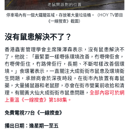
停車場內有一個大鐵籠區域，存放著大量垃圾桶。（HOY TV節目
《一線搜查》截圖）
沒有鼠患解決不了？
香港蟲害管理學會主席陳澤森表示，沒有鼠患解決不
了，他說：「最緊要一樣嘢係環境改善，冇嘢俾佢食，
冇嘢俾佢住，冇路俾佢行，長期、不斷咁樣改善個環
境。」食環署表示，一直關注大成街街市鼠患及環境衛
生問題，承辦商會於深夜時段，在街市內放置有毒鼠
藥，大量捕鼠器和老鼠膠，亦會在街市營業前收拾和清
理。有關黃大仙大成街街市鼠患問題，
全部內容可於網
上重溫《一線搜查》第188集。
免費電視77台《一線搜查》
播出日期：逢星期一至五