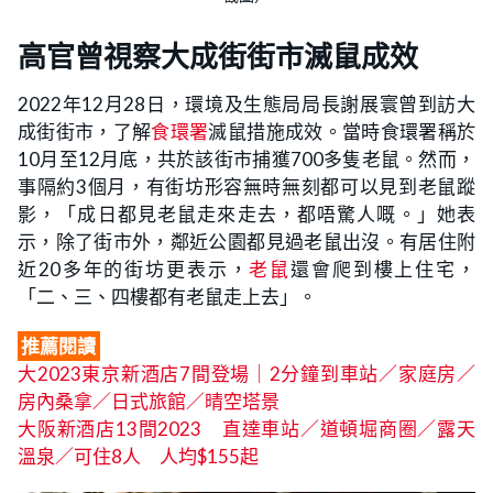
高官曾視察大成街街市滅鼠成效
2022年12月28日，環境及生態局局長謝展寰曾到訪大
成街街市，了解
食環署
滅鼠措施成效。當時食環署稱於
10月至12月底，共於該街市捕獲700多隻老鼠。然而，
事隔約3個月，有街坊形容無時無刻都可以見到老鼠蹤
影，「成日都見老鼠走來走去，都唔驚人嘅。」她表
示，除了街市外，鄰近公園都見過老鼠出沒。有居住附
近20多年的街坊更表示，
老鼠
還會爬到樓上住宅，
「二、三、四樓都有老鼠走上去」。
推薦閱讀
大2023東京新酒店7間登場｜2分鐘到車站／家庭房／
房內桑拿／日式旅館／晴空塔景
大阪新酒店13間2023 直達車站／道頓堀商圈／露天
溫泉／可住8人 人均$155起