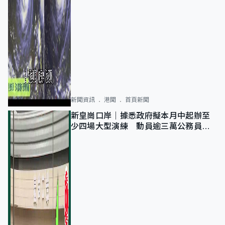
新聞資訊
港聞
首頁新聞
新皇崗口岸｜據悉政府擬本月中起辦至
少四場大型演練 動員逾三萬公務員人
次測試