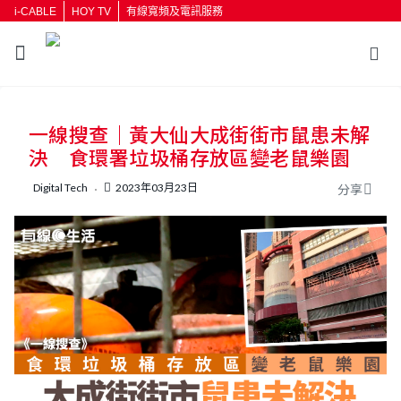
i-CABLE
HOY TV
有線寬頻及電訊服務
返回
一線搜查｜黃大仙大成街街市鼠患未解
按輸入鍵開始搜尋
決 食環署垃圾桶存放區變老鼠樂園
Digital Tech
2023年03月23日
分享