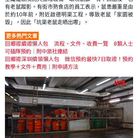
有老鼠蹤影。有街市熟食店的員工表示，鼠患嚴重是由
於約10年前，附近啟德明渠工程，導致老鼠「家園被
毀」，因此「坑渠老鼠走晒出嚟」。
更多熱門文章
回鄉證續證懶人包‎ 流程、文件、收費一覽 8類人士
可插隊預約｜附中旅社連結
回鄉證深圳續領懶人包 微信預約最快7日取證！預約
教學＋文件＋費用｜附申請方法