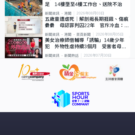
足 14樓墮至4樓工作台、送院不治
2026年08月03日
新聞資訊
港聞
五歲童遭虐死｜解剖揭長期捱餓、傷痕
纍纍 母認罪判囚22年 官斥冷血：同
類案最惡劣
2026年08月05日
新聞資訊
港聞
首頁新聞
美女治療師借輔導「誘騙」14歲少年
犯 外物性虐持續3個月 受害者母：
要保護其他人
2026年07月30日
新聞資訊
新聞熱話