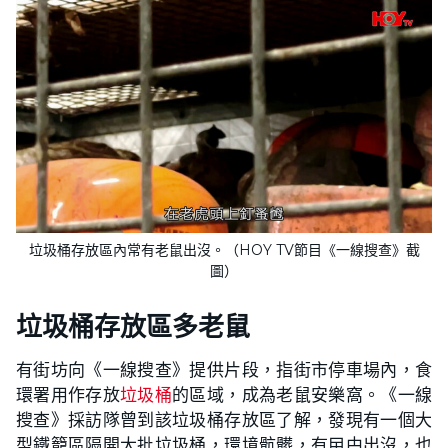
垃圾桶存放區內常有老鼠出沒。（HOY TV節目《一線搜查》截
圖）
垃圾桶存放區多老鼠
有街坊向《一線搜查》提供片段，指街市停車場內，食
環署用作存放
垃圾桶
的區域，成為老鼠安樂窩。《一線
搜查》採訪隊曾到該垃圾桶存放區了解，發現有一個大
型鐵籠區隔開大批垃圾桶，環境骯髒，有曱甴出沒，也