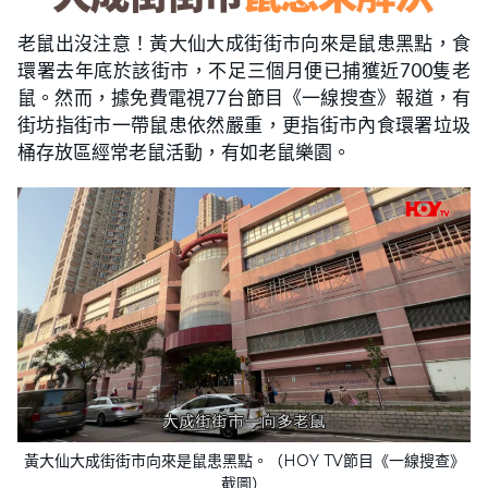
老鼠出沒注意！黃大仙大成街街市向來是鼠患黑點，食
環署去年底於該街市，不足三個月便已捕獲近700隻老
鼠。然而，據免費電視77台節目《一線搜查》報道，有
街坊指街市一帶鼠患依然嚴重，更指街市內食環署垃圾
桶存放區經常老鼠活動，有如老鼠樂園。
黃大仙大成街街市向來是鼠患黑點。（HOY TV節目《一線搜查》
截圖）