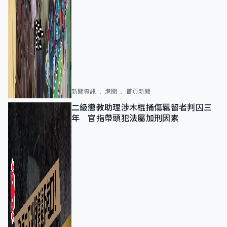
新聞資訊
港聞
首頁新聞
二級懲教助理涉木棍捅傷羈留者判囚三
年 官指帶頭犯法屬加刑因素