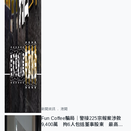
新聞資訊
港聞
Fun Coffee騙局｜警接225宗報案涉款
9,400萬 拘6人包括董事股東 最高金
額一宗涉近千萬