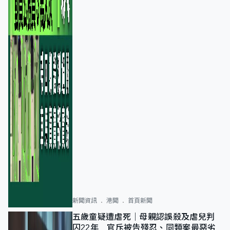
新聞資訊
港聞
首頁新聞
五歲童疑遭虐死｜母親認誤殺及虐兒判
囚22年 官斥被告殘忍、同類案最惡劣