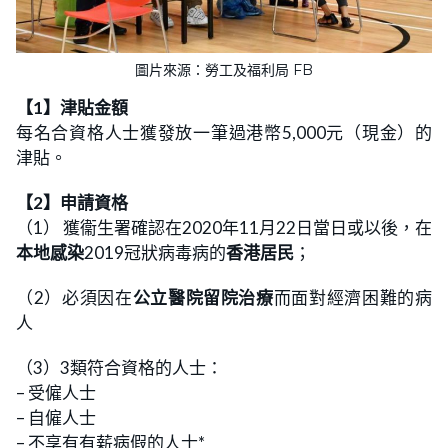
圖片來源：勞工及福利局 FB
【1】津貼金額
每名合資格人士獲發放一筆過港幣5,000元（現金）的
津貼。
【2】申請資格
（1） 獲衞生署確認在2020年11月22日當日或以後，在
本地感染
2019冠狀病毒病的
香港居民
；
（2）必須因在
公立醫院留院治療
而面對經濟困難的病
人
（3）3類符合資格的人士：
– 受僱人士
– 自僱人士
– 不享有有薪病假的人士*