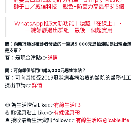
消委會口罩12款高評分名單 Simply Mask／
獅子山／威信科技 靚色+防菌力高最平$1.5個
WhatsApp推3大新功能｜隱藏「在線上」、
一鍵靜靜退出群組 最後一個超實用
問：向新冠肺炎確診者發放的一筆過5,000元恩恤津貼是出現金還
是支票？
答：是現金津貼👉
詳情
問：可向哪個部門申請
5,000元恩恤津貼？
答：可向其接受2019冠狀病毒病治療的醫院的醫務社工
提出申請👉
詳情
😊 為生活增值 Like 👉
有線生活FB
💪 睇健康貼士 Like 👉
有線健康FB
🔔 接收最新生活資訊 follow 👉
有線生活IG @icable.life