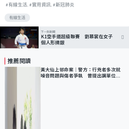
有線生活
實用資訊
新冠肺炎
有線生活
下一則新聞
K1空手道超級聯賽 劉慕裳在女子
個人形摘銀
推薦閱讀
黃大仙上邨命案｜警方：行兇者多次就
噪音問題與傷者爭執 曾提出調單位已
獲批