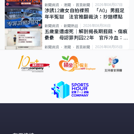
2026年08月07日
新聞資訊
港聞
首頁新聞
涉誘12歲女自拍祼照 「A0」男捱足
年半冤獄 法官推翻裁決：抄錯標點
2026年08月06日
新聞資訊
新聞熱話
五歲童遭虐死｜解剖揭長期捱餓、傷痕
纍纍 母認罪判囚22年 官斥冷血：同
類案最惡劣
2026年08月05日
新聞資訊
港聞
首頁新聞