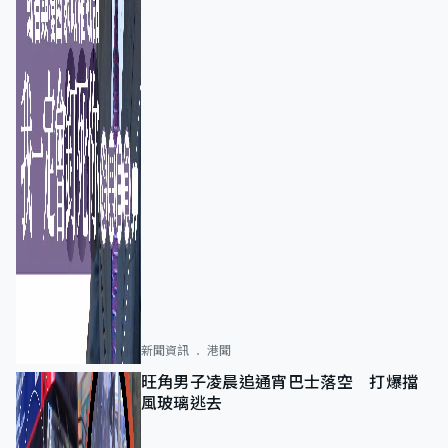
新聞資訊
港聞
旺角男子凌晨追通宵巴士落空 打爆擋
風玻璃逃去