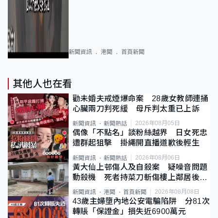
新聞資訊
港聞
首頁新聞
其他人也在看
勸未婚夫戒煙爆命案 28歲女教師連捅
心臟兩刀判死緩 母斥判太重已上訴
2026年08月05日
新聞資訊
新聞熱話
偶像「不點名」談粉絲越界 日女死忠
遭群起狙擊 掛繩開直播道歉後輕生
2026年08月06日
新聞資訊
新聞熱話
黃大仙上邨傷人及自殺案 疑噪音問題
動殺機 死者持菜刀斬傷樓上鄰居後墮
斃
2026年08月08日
新聞資訊
港聞
首頁新聞
43歲主婦墮內地公安電騙陷阱 分81次
轉賬「保證金」損失近6900萬元