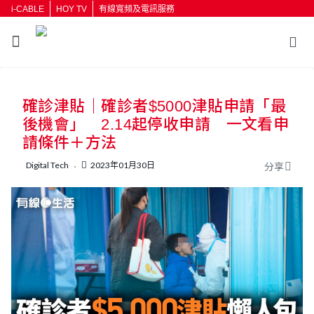
i-CABLE
HOY TV
有線寬頻及電訊服務
返回
確診津貼｜確診者$5000津貼申請「最
按輸入鍵開始搜尋
後機會」 2.14起停收申請 一文看申
請條件＋方法
Digital Tech
2023年01月30日
分享