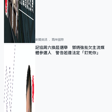
新聞資訊
兩岸國際
記協周六換屆選舉 鄧炳強批欠主流媒
體參選人 警告若違法定「釘死你」