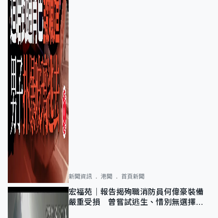
新聞資訊
港聞
首頁新聞
宏福苑｜報告揭殉職消防員何偉豪裝備
嚴重受損 曾嘗試逃生、惜別無選擇下
棄裝備墮樓