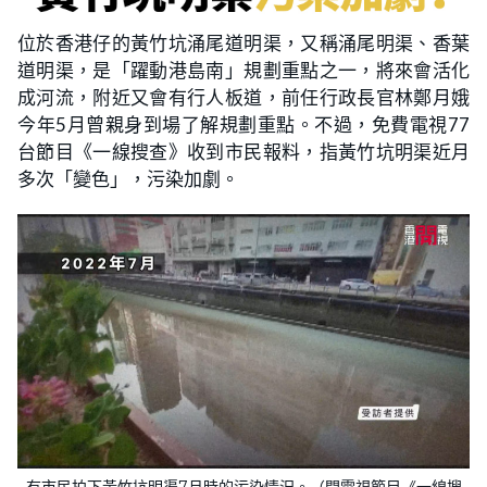
位於香港仔的黃竹坑涌尾道明渠，又稱涌尾明渠、香葉
道明渠，是「躍動港島南」規劃重點之一，將來會活化
成河流，附近又會有行人板道，前任行政長官林鄭月娥
今年5月曾親身到場了解規劃重點。不過，免費電視77
台節目《一線搜查》收到市民報料，指黃竹坑明渠近月
多次「變色」，污染加劇。