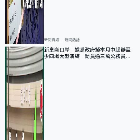
新聞資訊
新聞熱話
新皇崗口岸｜據悉政府擬本月中起辦至
少四場大型演練 動員逾三萬公務員人
次測試