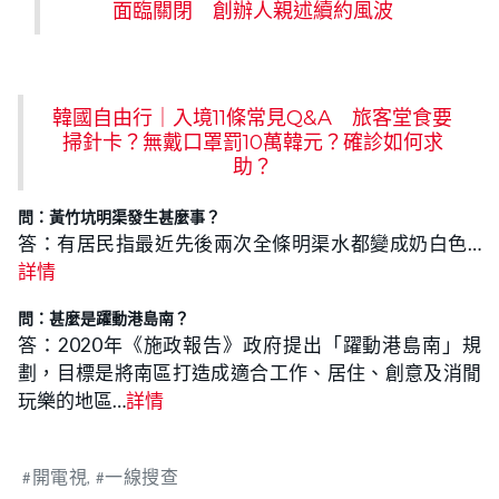
面臨關閉 創辦人親述續約風波
韓國自由行｜入境11條常見Q&A 旅客堂食要
掃針卡？無戴口罩罰10萬韓元？確診如何求
助？
問：黃竹坑明渠發生甚麼事？
答：有居民指最近先後兩次全條明渠水都變成奶白色…
詳情
問：甚麼是躍動港島南？
答：2020年《施政報告》政府提出「躍動港島南」規
劃，目標是將南區打造成適合工作、居住、創意及消閒
玩樂的地區…
詳情
開電視
一線搜查