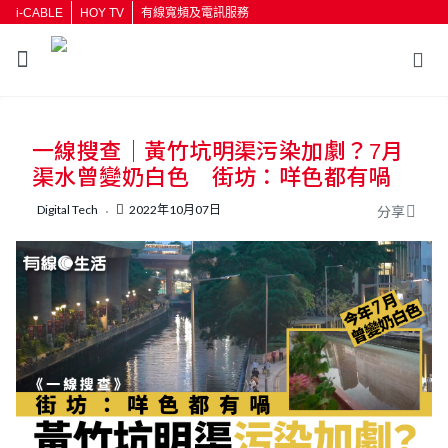
i-CABLE
HOY TV
有線寬頻及電訊服務
返回
一線搜查｜黃竹坑明渠污染加劇？7月
按輸入鍵開始搜尋
渠水曾變奶白色 街坊：咩色都有喎
Digital Tech
2022年10月07日
分享