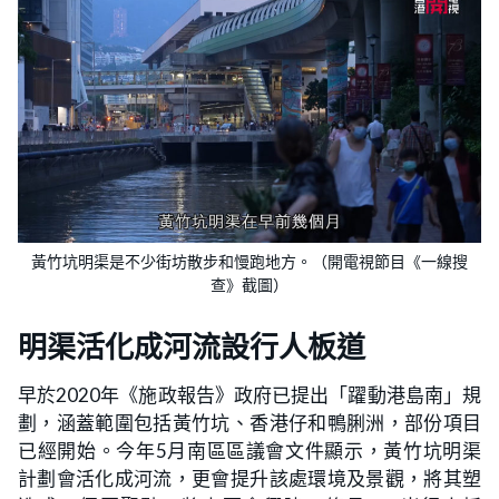
黃竹坑明渠是不少街坊散步和慢跑地方。（開電視節目《一線搜
查》截圖）
明渠活化成河流設行人板道
早於2020年《施政報告》政府已提出「躍動港島南」規
劃，涵蓋範圍包括黃竹坑、香港仔和鴨脷洲，部份項目
已經開始。今年5月南區區議會文件顯示，黃竹坑明渠
計劃會活化成河流，更會提升該處環境及景觀，將其塑