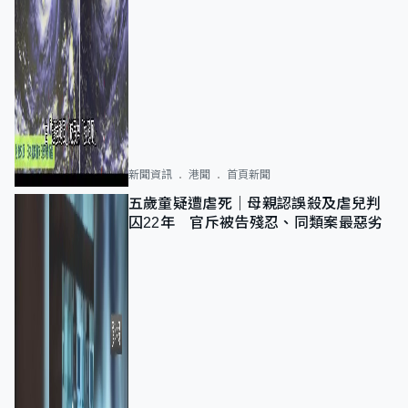
新聞資訊
港聞
首頁新聞
五歲童疑遭虐死｜母親認誤殺及虐兒判
囚22年 官斥被告殘忍、同類案最惡劣