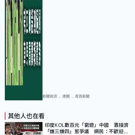
新聞資訊
港聞
首頁新聞
其他人也在看
印度KOL數百元「窮遊」中國 靠接濟
「嫌三嫌四」惹爭議 網民：不歡迎劣