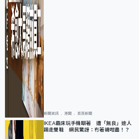
新聞資訊
港聞
首頁新聞
IKEA霸床玩手機瞓著 遭「無良」途人
踢走雙鞋 網民驚訝：冇著襪咁盡！？