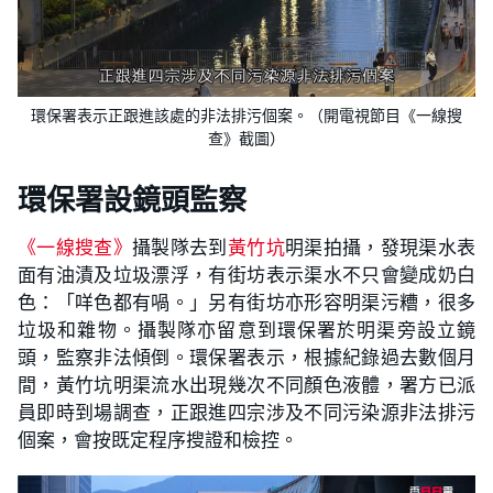
環保署表示正跟進該處的非法排污個案。（開電視節目《一線搜
查》截圖）
環保署設鏡頭監察
《一線搜查》
攝製隊去到
黃竹坑
明渠拍攝，發現渠水表
面有油漬及垃圾漂浮，有街坊表示渠水不只會變成奶白
色：「咩色都有喎。」另有街坊亦形容明渠污糟，很多
垃圾和雜物。攝製隊亦留意到環保署於明渠旁設立鏡
頭，監察非法傾倒。環保署表示，根據紀錄過去數個月
間，黃竹坑明渠流水出現幾次不同顏色液體，署方已派
員即時到場調查，正跟進四宗涉及不同污染源非法排污
個案，會按既定程序搜證和檢控。