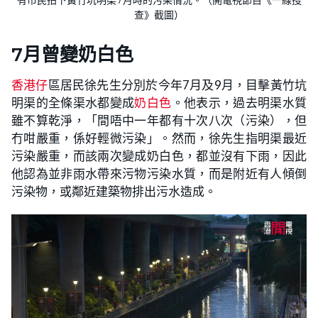
有市民拍下黃竹坑明渠7月時的污染情況。（開電視節目《一線搜
查》截圖）
7月曾變奶白色
香港仔
區居民徐先生分別於今年7月及9月，目擊黃竹坑
明渠的全條渠水都變成
奶白色
。他表示，過去明渠水質
雖不算乾淨，「間唔中一年都有十次八次（污染），但
冇咁嚴重，係好輕微污染」。然而，徐先生指明渠最近
污染嚴重，而該兩次變成奶白色，都並沒有下雨，因此
他認為並非雨水帶來污物污染水質，而是附近有人傾倒
污染物，或鄰近建築物排出污水造成。