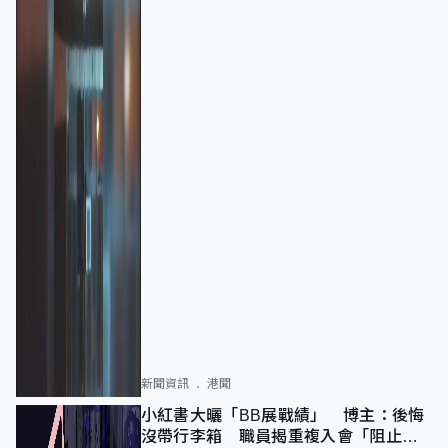
新聞資訊
港聞
小紅書大曬「BB展戰績」 博主：後悔
沒帶行李箱 職員揭重複入會「阻止唔