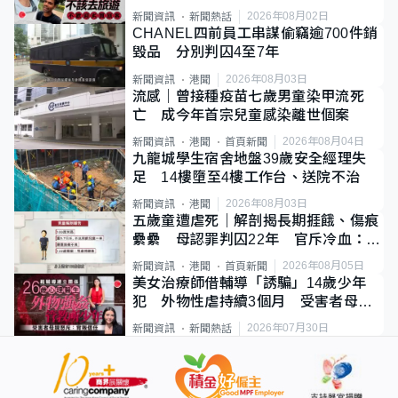
質旅客
2026年08月02日
新聞資訊
新聞熱話
CHANEL四前員工串謀偷竊逾700件銷
毀品 分別判囚4至7年
2026年08月03日
新聞資訊
港聞
流感｜曾接種疫苗七歲男童染甲流死
亡 成今年首宗兒童感染離世個案
2026年08月04日
新聞資訊
港聞
首頁新聞
九龍城學生宿舍地盤39歲安全經理失
足 14樓墮至4樓工作台、送院不治
2026年08月03日
新聞資訊
港聞
五歲童遭虐死｜解剖揭長期捱餓、傷痕
纍纍 母認罪判囚22年 官斥冷血：同
類案最惡劣
2026年08月05日
新聞資訊
港聞
首頁新聞
美女治療師借輔導「誘騙」14歲少年
犯 外物性虐持續3個月 受害者母：
要保護其他人
2026年07月30日
新聞資訊
新聞熱話