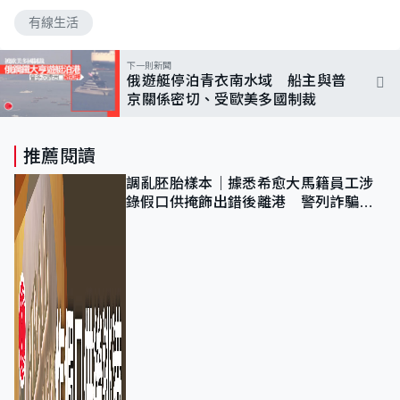
有線生活
下一則新聞
俄遊艇停泊青衣南水域 船主與普
京關係密切、受歐美多國制裁
推薦閱讀
調亂胚胎樣本｜據悉希愈大馬籍員工涉
錄假口供掩飾出錯後離港 警列詐騙
正通緝在逃人士