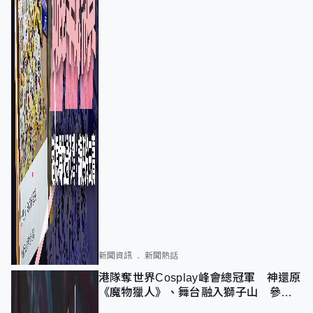
新聞資訊
新聞熱話
港隊奪世界Cosplay峰會總冠軍 神還原
《魔物獵人》、舞台融入獅子山 參賽
者：讓大家認識香港