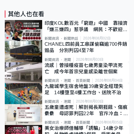
其他人也在看
印度KOL數百元「窮遊」中國 靠接濟
「嫌三嫌四」惹爭議 網民：不歡迎劣
質旅客
2026年08月02日
新聞資訊
新聞熱話
CHANEL四前員工串謀偷竊逾700件銷
毀品 分別判囚4至7年
2026年08月03日
新聞資訊
港聞
流感｜曾接種疫苗七歲男童染甲流死
亡 成今年首宗兒童感染離世個案
2026年08月04日
新聞資訊
港聞
首頁新聞
九龍城學生宿舍地盤39歲安全經理失
足 14樓墮至4樓工作台、送院不治
2026年08月03日
新聞資訊
港聞
五歲童遭虐死｜解剖揭長期捱餓、傷痕
纍纍 母認罪判囚22年 官斥冷血：同
類案最惡劣
2026年08月05日
新聞資訊
港聞
首頁新聞
美女治療師借輔導「誘騙」14歲少年