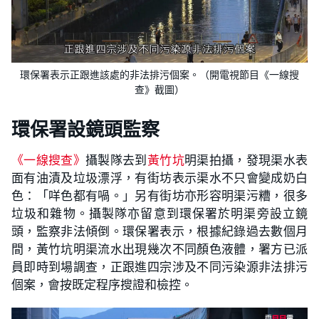
環保署表示正跟進該處的非法排污個案。（開電視節目《一線搜
查》截圖）
環保署設鏡頭監察
《一線搜查》
攝製隊去到
黃竹坑
明渠拍攝，發現渠水表
面有油漬及垃圾漂浮，有街坊表示渠水不只會變成奶白
色：「咩色都有喎。」另有街坊亦形容明渠污糟，很多
垃圾和雜物。攝製隊亦留意到環保署於明渠旁設立鏡
頭，監察非法傾倒。環保署表示，根據紀錄過去數個月
間，黃竹坑明渠流水出現幾次不同顏色液體，署方已派
員即時到場調查，正跟進四宗涉及不同污染源非法排污
個案，會按既定程序搜證和檢控。