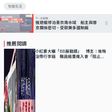
有線生活
下一則新聞
俄遊艇停泊青衣南水域 船主與普
京關係密切、受歐美多國制裁
推薦閱讀
小紅書大曬「BB展戰績」 博主：後悔
沒帶行李箱 職員揭重複入會「阻止唔
到」