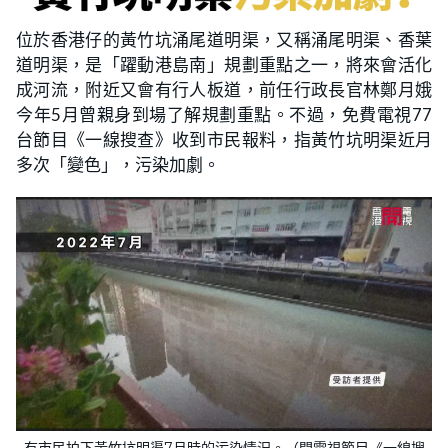
位於香港仔的黃竹坑涌尾道明渠，又稱涌尾明渠、香葉
道明渠，是「躍動港島南」規劃重點之一，將來會活化
成河流，附近又會有行人板道，前任行政長官林鄭月娥
今年5月曾親身到場了解規劃重點。不過，免費電視77
台節目《一線搜查》收到市民報料，指黃竹坑明渠近月
多次「變色」，污染加劇。