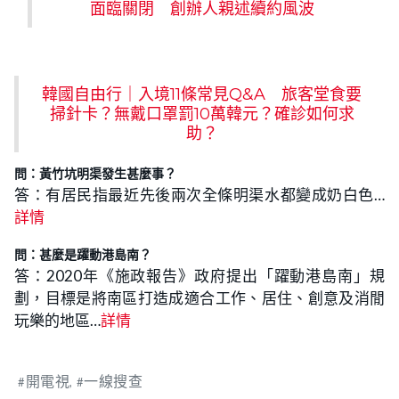
面臨關閉 創辦人親述續約風波
韓國自由行｜入境11條常見Q&A 旅客堂食要
掃針卡？無戴口罩罰10萬韓元？確診如何求
助？
問：黃竹坑明渠發生甚麼事？
答：有居民指最近先後兩次全條明渠水都變成奶白色…
詳情
問：甚麼是躍動港島南？
答：2020年《施政報告》政府提出「躍動港島南」規
劃，目標是將南區打造成適合工作、居住、創意及消閒
玩樂的地區…
詳情
開電視
一線搜查