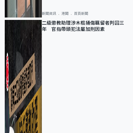
新聞資訊
港聞
首頁新聞
二級懲教助理涉木棍捅傷羈留者判囚三
年 官指帶頭犯法屬加刑因素