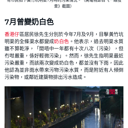
有市民拍下黃竹坑明渠7月時的污染情況。（開電視節目《一線搜
查》截圖）
7月曾變奶白色
香港仔
區居民徐先生分別於今年7月及9月，目擊黃竹坑
明渠的全條渠水都變成
奶白色
。他表示，過去明渠水質
雖不算乾淨，「間唔中一年都有十次八次（污染），但
冇咁嚴重，係好輕微污染」。然而，徐先生指明渠最近
污染嚴重，而該兩次變成奶白色，都並沒有下雨，因此
他認為並非雨水帶來污物污染水質，而是附近有人傾倒
污染物，或鄰近建築物排出污水造成。