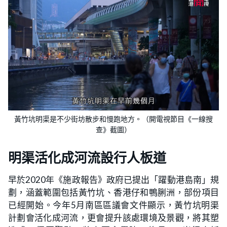
黃竹坑明渠是不少街坊散步和慢跑地方。（開電視節目《一線搜
查》截圖）
明渠活化成河流設行人板道
早於2020年《施政報告》政府已提出「躍動港島南」規
劃，涵蓋範圍包括黃竹坑、香港仔和鴨脷洲，部份項目
已經開始。今年5月南區區議會文件顯示，黃竹坑明渠
計劃會活化成河流，更會提升該處環境及景觀，將其塑