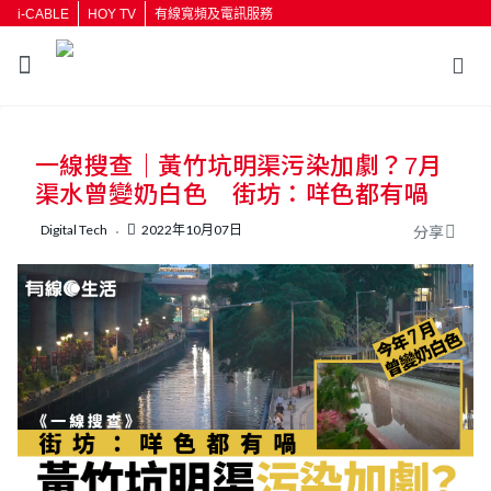
i-CABLE
HOY TV
有線寬頻及電訊服務
返回
一線搜查｜黃竹坑明渠污染加劇？7月
按輸入鍵開始搜尋
渠水曾變奶白色 街坊：咩色都有喎
Digital Tech
2022年10月07日
分享