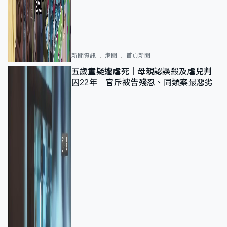
新聞資訊
港聞
首頁新聞
五歲童疑遭虐死｜母親認誤殺及虐兒判
囚22年 官斥被告殘忍、同類案最惡劣