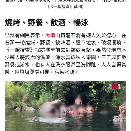
黃龍石澗一帶有不少垃圾，也有人在游水和洗衣服。（HOY電視節
目《一線搜查》截圖）
燒烤、野餐、飲酒、暢泳
早就有網民表示，
大嶼山
黃龍石澗有遊人欠公德心，在
石澗一帶燒烤、野餐、飲啤酒，遺下垃圾，破壞環境。
《一線搜查》採訪隊早前去到該處直擊，果然發現有不
少遊人將該處的溪流、潭水當成私人樂園，三五成群地
野餐或游水，也有人在洗衣服甚至洗腳趾，人人自得其
樂，但垃圾隨處可見，污染水源。