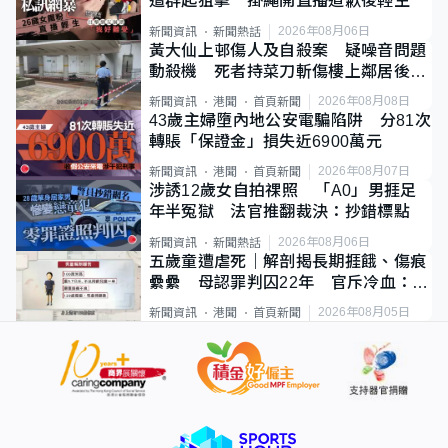
遭群起狙擊 掛繩開直播道歉後輕生
2026年08月06日
新聞資訊
新聞熱話
黃大仙上邨傷人及自殺案 疑噪音問題
動殺機 死者持菜刀斬傷樓上鄰居後墮
斃
2026年08月08日
新聞資訊
港聞
首頁新聞
43歲主婦墮內地公安電騙陷阱 分81次
轉賬「保證金」損失近6900萬元
2026年08月07日
新聞資訊
港聞
首頁新聞
涉誘12歲女自拍祼照 「A0」男捱足
年半冤獄 法官推翻裁決：抄錯標點
2026年08月06日
新聞資訊
新聞熱話
五歲童遭虐死｜解剖揭長期捱餓、傷痕
纍纍 母認罪判囚22年 官斥冷血：同
類案最惡劣
2026年08月05日
新聞資訊
港聞
首頁新聞