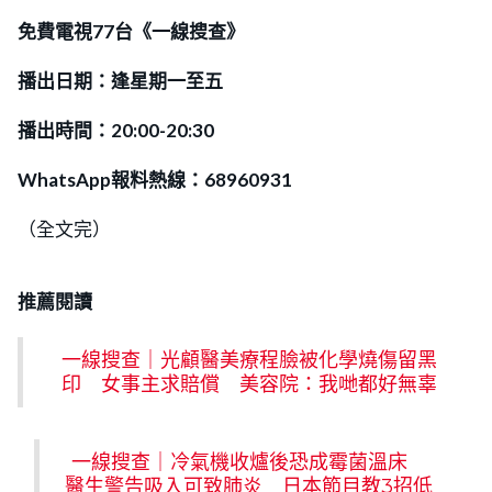
免費電視77台《一線搜查》
播出日期：逢星期一至五
播出時間：20:00-20:30
WhatsApp報料熱線：68960931
（全文完）
推薦閱讀
一線搜查｜光顧醫美療程臉被化學燒傷留黑
印 女事主求賠償 美容院：我哋都好無辜
一線搜查｜冷氣機收爐後恐成霉菌溫床
醫生警告吸入可致肺炎 日本節目教3招低