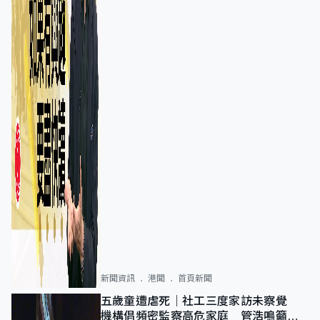
新聞資訊
港聞
首頁新聞
五歲童遭虐死｜社工三度家訪未察覺
機構倡頻密監察高危家庭 管浩鳴籲加