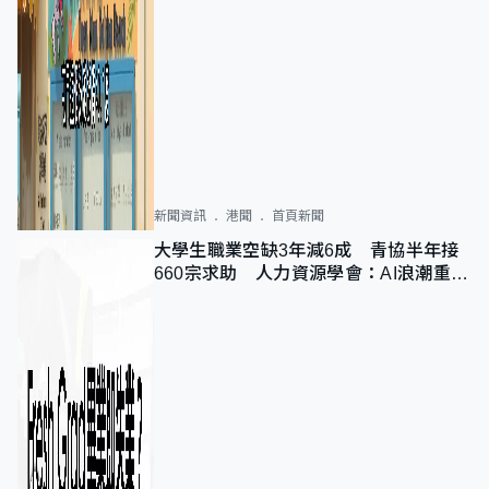
新聞資訊
港聞
首頁新聞
大學生職業空缺3年減6成 青協半年接
660宗求助 人力資源學會：AI浪潮重整
職位需求