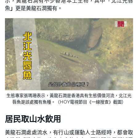
示，黃龍石澗有不少香港本土生物，其中「北江光唇
魚
」
更是黃龍石澗獨有。
生態專家張瑪珊表示，黃龍石澗是香港具有生態價值河流，北江光
唇魚是該處獨有魚種。（HOY電視節目《一線搜查》截圖）
居民取山水飲用
黃龍石澗處處流水，有行山或運動人士路經時，都會取