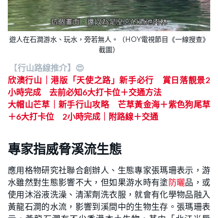
遊人在石澗游水、玩水，旁若無人。（HOY電視節目《一線搜查》
截圖）
【
行山路線推介】😍
欣澳行山｜港版「天使之路」新手必行 賞日落靚景2
小時完成 去前必知6大打卡位＋交通方法
大帽山芒草｜新手行山攻略 芒草黃金海＋紫色狗尾草
＋6大打卡位 2小時完成｜附路線＋交通
專家指威脅溪流生態
應用格物研究社聯合創辦人、生態專家張瑪珊表示，游
水雖然對生態影響不大，但如果游水時有塗
防曬
品，或
使用沐浴液洗澡、清潔劑洗衣服，就會有化學物品融入
黃龍石澗的水流，影響到溪間中的生物生存。張瑪珊表