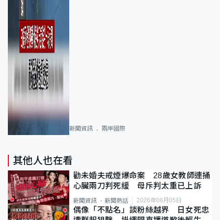
新聞資訊
兩岸國際
其他人也在看
勸未婚夫戒煙爆命案 28歲女教師連捅
心臟兩刀判死緩 母斥判太重已上訴
2026年08月05日
新聞資訊
新聞熱話
偶像「不點名」談粉絲越界 日女死忠