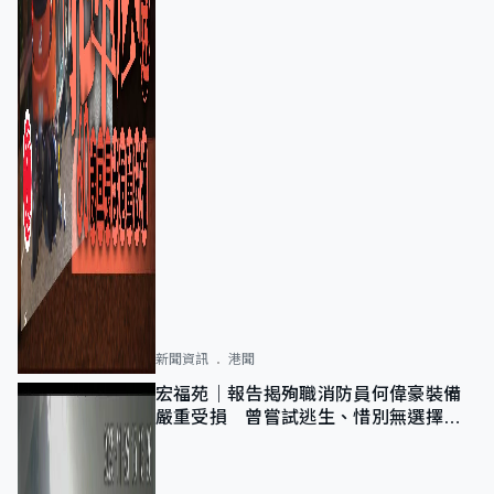
新聞資訊
港聞
宏福苑｜報告揭殉職消防員何偉豪裝備
嚴重受損 曾嘗試逃生、惜別無選擇下
棄裝備墮樓