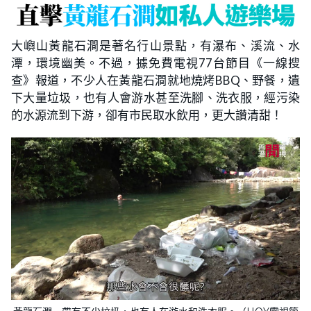
大嶼山黃龍石澗是著名行山景點，有瀑布、溪流、水
潭，環境幽美。不過，據免費電視77台節目《一線搜
查》報道，不少人在黃龍石澗就地燒烤BBQ、野餐，遺
下大量垃圾，也有人會游水甚至洗腳、洗衣服，經污染
的水源流到下游，卻有市民取水飲用，更大讚清甜！