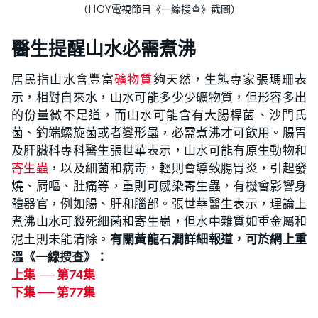
（HOY電視節目《一線搜查》截圖）
醫生提醒山水必需煮沸
居民指山水含豐富
礦物質
夠天然，生態專家張瑪珊表
示，相對自來水，山水可能多少少礦物質，但形容多出
的份量微不足道，而山水可能含有大腸桿菌、沙門氏
菌、釣端螺旋菌或者變形蟲，必需煮沸才可飲用。腸胃
及肝臟科專科醫生張世華表示，山水可能有原生動物和
寄生蟲
，以及細菌和病毒，輕則會導致腸胃炎，引起發
燒、屙嘔、肚痛等，重則可感染寄生蟲，有機會影響身
體器官，例如腸、肝和腦部。張世華醫生表示，理論上
煮沸山水可殺死細菌和寄生蟲，但水中雜質如重金屬和
泥土則未能清除。
有關黃龍石澗詳細報道，可於網上重
溫《一線搜查》：
上集 ── 第74集
下集 ── 第77集