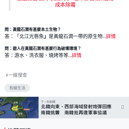
成本除霉
問：黃龍石澗有甚麼本土生物？
答：「北江光唇魚
」
是黃龍石澗一帶的原生物…
詳情
問：遊人在黃龍石澗有甚麼行為破壞環境？
答：游水、洗衣服、燒烤等等…
詳情
一線搜查
有線生活
下一則新聞
北韓向東、西部海域發射炮彈回應
南韓挑釁 南韓批再違軍事協議