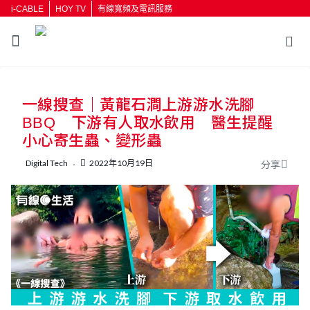
i-CABLE
HOY TV
有線寬頻及電訊服務
返回
一線搜查｜黃龍石澗上游游水洗腳
按輸入鍵開始搜尋
BBQ 下游有人取水飲用 醫生提醒
小心寄生蟲、變形蟲
Digital Tech
2022年10月19日
分享