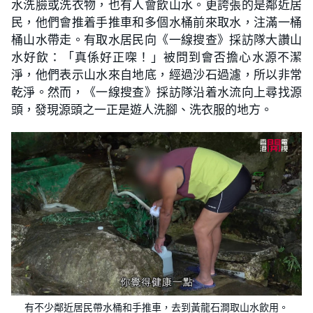
水洗臉或洗衣物，也有人會飲山水。更誇張的是鄰近居
民，他們會推着手推車和多個水桶前來取水，注滿一桶
桶山水帶走。有取水居民向《一線搜查》採訪隊大讚山
水好飲：「真係好正㗎！」被問到會否擔心水源不潔
淨，他們表示山水來自地底，經過沙石過濾，所以非常
乾淨。然而，《一線搜查》採訪隊沿着水流向上尋找源
頭，發現源頭之一正是遊人洗腳、洗衣服的地方。
有不少鄰近居民帶水桶和手推車，去到黃龍石澗取山水飲用。