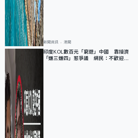
新聞資訊
港聞
印度KOL數百元「窮遊」中國 靠接濟
「嫌三嫌四」惹爭議 網民：不歡迎劣
質旅客