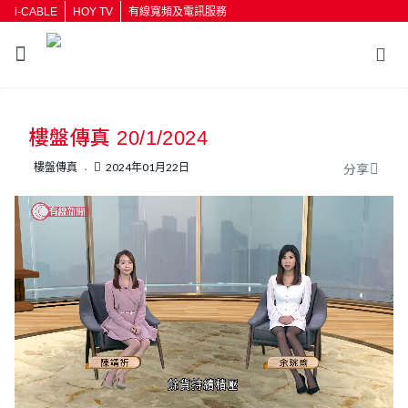
i-CABLE
HOY TV
有線寬頻及電訊服務
樓盤傳真 20/1/2024
樓盤傳真
2024年01月22日
分享
L
U
o