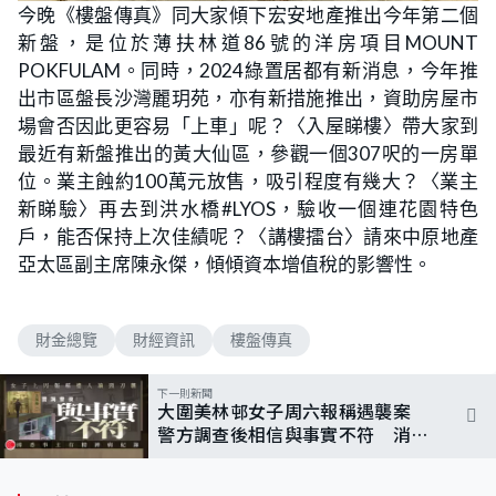
n
今晚《樓盤傳真》同大家傾下宏安地產推出今年第二個
a
m
d
u
新盤，是位於薄扶林道86號的洋房項目MOUNT
e
t
d
e
:
POKFULAM。同時，2024綠置居都有新消息，今年推
1
.
出市區盤長沙灣麗玥苑，亦有新措施推出，資助房屋市
0
2
場會否因此更容易「上車」呢？〈入屋睇樓〉帶大家到
%
最近有新盤推出的黃大仙區，參觀一個307呎的一房單
位。業主蝕約100萬元放售，吸引程度有幾大？〈業主
新睇驗〉再去到洪水橋#LYOS，驗收一個連花園特色
戶，能否保持上次佳績呢？〈講樓擂台〉請來中原地產
亞太區副主席陳永傑，傾傾資本增值稅的影響性。
財金總覽
財經資訊
樓盤傳真
下一則新聞
大圍美林邨女子周六報稱遇襲案
警方調查後相信與事實不符 消
息：女子有精神病紀錄