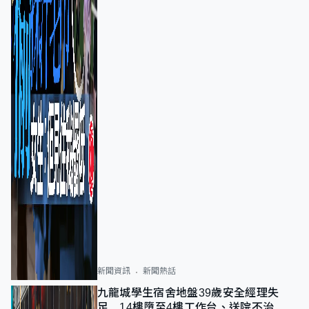
新聞資訊
新聞熱話
九龍城學生宿舍地盤39歲安全經理失
足 14樓墮至4樓工作台、送院不治