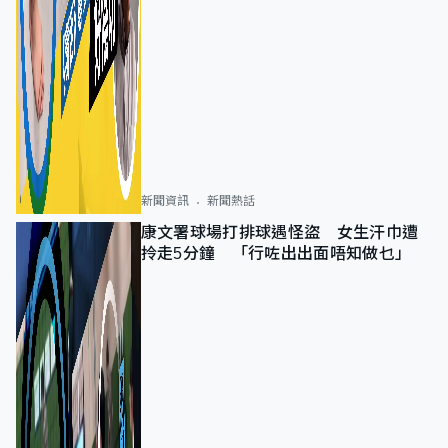
新聞資訊
新聞熱話
康文署球場打排球遇怪盜 女生汗巾遭
拎走5分鐘 「行咗出出面唔知做乜」