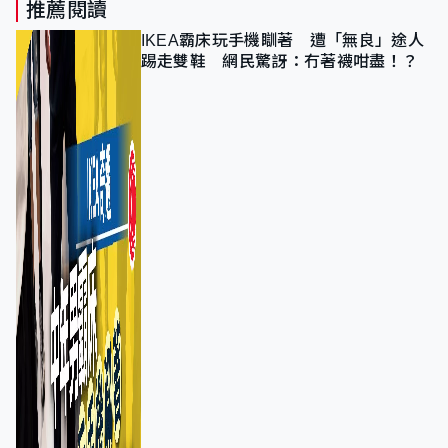
推薦閱讀
IKEA霸床玩手機瞓著 遭「無良」途人
踢走雙鞋 網民驚訝：冇著襪咁盡！？