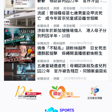
纍纍 母認罪判囚22年 官斥冷血：同
類案最惡劣
2026年08月05日
新聞資訊
港聞
首頁新聞
流感｜曾接種疫苗七歲男童染甲流死
亡 成今年首宗兒童感染離世個案
2026年08月04日
新聞資訊
港聞
首頁新聞
涉前年於新加坡機場傷人 港人母子分
別判囚半年、10日
2026年08月05日
新聞資訊
兩岸國際
偶像「不點名」談粉絲越界 日女死忠
遭群起狙擊 掛繩開直播道歉後輕生
2026年08月06日
新聞資訊
新聞熱話
五歲童疑遭虐死｜母親認誤殺及虐兒判
囚22年 官斥被告殘忍、同類案最惡劣
2026年08月05日
新聞資訊
港聞