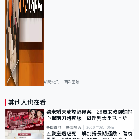
新聞資訊
兩岸國際
其他人也在看
勸未婚夫戒煙爆命案 28歲女教師連捅
心臟兩刀判死緩 母斥判太重已上訴
2026年08月05日
新聞資訊
新聞熱話
五歲童遭虐死｜解剖揭長期捱餓、傷痕