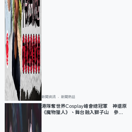
新聞資訊
新聞熱話
港隊奪世界Cosplay峰會總冠軍 神還原
《魔物獵人》、舞台融入獅子山 參賽
者：讓大家認識香港