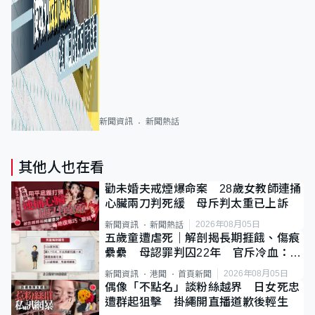
新聞資訊
新聞熱話
其他人也在看
勸未婚夫戒煙爆命案 28歲女教師連捅
心臟兩刀判死緩 母斥判太重已上訴
2026年08月05日
新聞資訊
新聞熱話
五歲童遭虐死｜解剖揭長期捱餓、傷痕
纍纍 母認罪判囚22年 官斥冷血：同
類案最惡劣
2026年08月05日
新聞資訊
港聞
首頁新聞
偶像「不點名」談粉絲越界 日女死忠
遭群起狙擊 掛繩開直播道歉後輕生