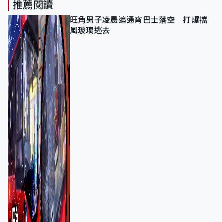
推薦閱讀
旺角男子凌晨追通宵巴士落空 打爆擋
風玻璃逃去