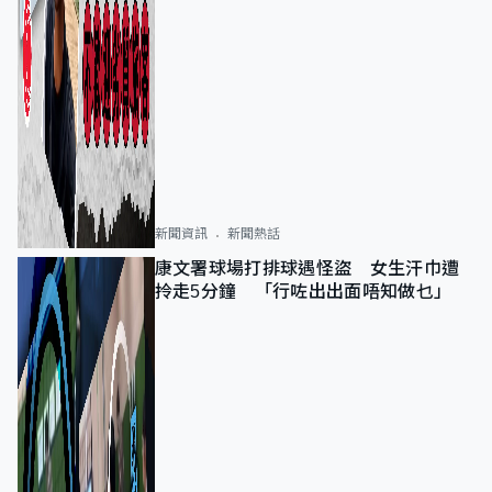
新聞資訊
新聞熱話
康文署球場打排球遇怪盜 女生汗巾遭
拎走5分鐘 「行咗出出面唔知做乜」