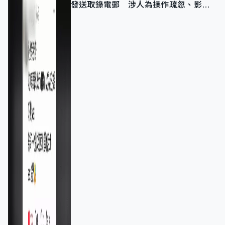
發送取錄電郵 涉人為操作疏忽、影響
11,139人