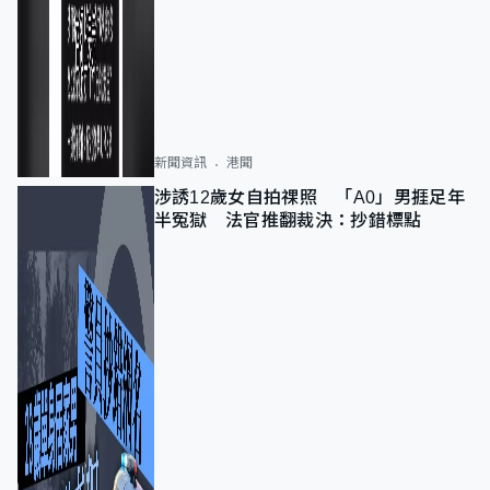
新聞資訊
港聞
涉誘12歲女自拍祼照 「A0」男捱足年
半冤獄 法官推翻裁決：抄錯標點