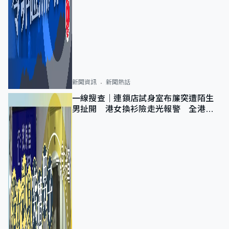
新聞資訊
新聞熱話
一線搜查｜連鎖店試身室布簾突遭陌生
男扯開 港女換衫險走光報警 全港分
店急換實體門