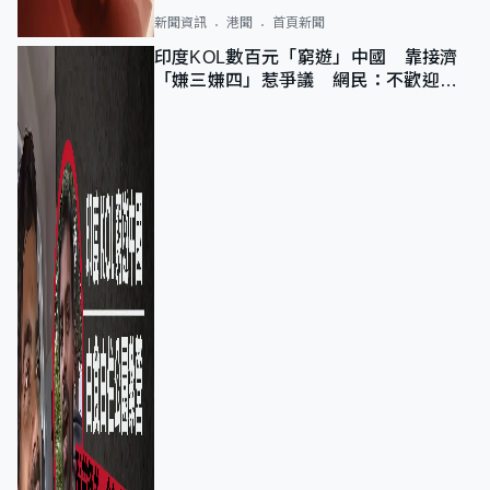
新聞資訊
港聞
首頁新聞
印度KOL數百元「窮遊」中國 靠接濟
「嫌三嫌四」惹爭議 網民：不歡迎劣
質旅客