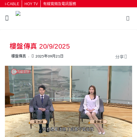
i-CABLE
HOY TV
有線寬頻及電訊服務
返回
樓盤傳真 20/9/2025
按輸入鍵開始搜尋
樓盤傳真
2025年09月21日
分享
L
U
o