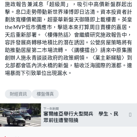
n
施政報告兼減息「超級周」，吸引中高價新盤群起出
a
m
d
u
擊。息口走勢帶動新世界瑧博即日沽清。資本投資者計
e
t
d
e
:
劃放寬樓價範圍，超豪華新盤天御隨即上載樓書。英皇
1
.
the MVP低市價應市，擊退本來打算周日賣樓的嘉居‧
3
7
天后重新部署。〈樓傳熱話〉會繼續研究施政報告中，
%
容許發展商轉移地積比的潛在誘因。公營房屋策略將有
助推動居屋第二市場流轉。〈講樓擂台〉請來中原集團
創辦人施永青談談政府的政策綱領。〈業主新睇驗〉到
北部都會區內洪水橋的新盤，驗收泛海國際的滙都。連
場暴雨下引致單位出現漏水。
財經資訊
樓盤傳真
下一則新聞
塞爾維亞舉行大型閱兵 學生、民
眾前往遭警阻撓