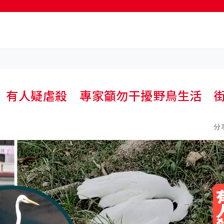
按輸入鍵開始搜尋
 有人疑虐殺 專家籲勿干擾野鳥生活 
分