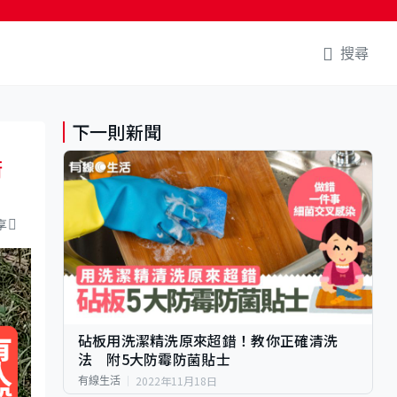
搜尋
下一則新聞
街
享
砧板用洗潔精洗原來超錯！教你正確清洗
法 附5大防霉防菌貼士
2022年11月18日
有線生活