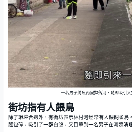
一名男子將魚內臟拋落河，隨即吸引大批
街坊指有人餵鳥
除了環境合適外，有街坊表示林村河經常有人餵飼雀鳥
麵包碎，吸引了一群白鴿，又目擊到一名男子在河邊清