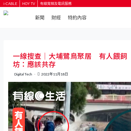
i-CABLE
HOY TV
有線寬頻及電訊服務
新聞
財經
特約內容
返回
一線搜查｜大埔鷺鳥聚居 有人餵飼
坊：應該共存
Digital Tech
2022年11月18日