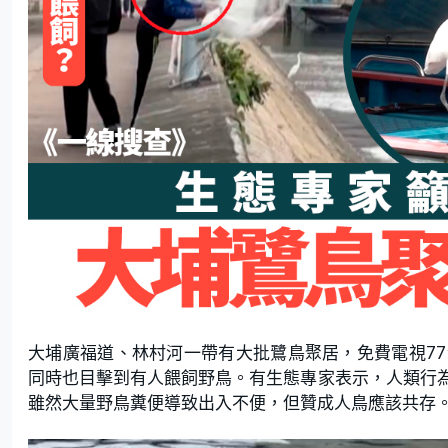
大埔廣福道、林村河一帶有大批鷺鳥聚居，免費電視7
同時也目擊到有人餵飼野鳥。有生態專家表示，人類行
雖然大量野鳥糞便導致出入不便，但贊成人鳥應該共存