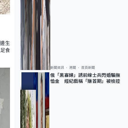
河邊生
充足食
新聞資訊
港聞
首頁新聞
俄「黑寡婦」誘前線士兵閃婚騙撫
恤金 經紀戲稱「賺首期」被檢控