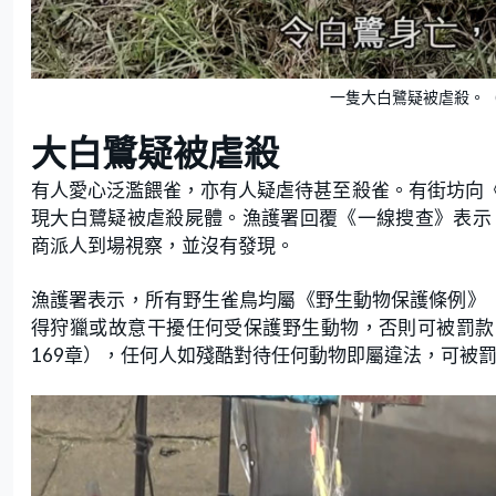
一隻大白鷺疑被虐殺。（
大白鷺疑被虐殺
有人愛心泛濫餵雀，亦有人疑虐待甚至殺雀。有街坊向
現大白鷺疑被虐殺屍體。漁護署回覆《一線搜查》表示，
商派人到場視察，並沒有發現。
漁護署表示，所有野生雀鳥均屬《野生動物保護條例》（
得狩獵或故意干擾任何受保護野生動物，否則可被罰款
169章），任何人如殘酷對待任何動物即屬違法，可被罰