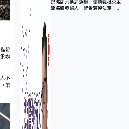
記協周六換屆選舉 鄧炳強批欠主
流媒體參選人 警告若違法定「釘
死你」
料指發
務承辦
何人不
》（第