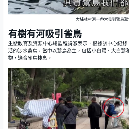
大埔林村河一帶常見到鷺鳥聚集
有樹有河吸引雀鳥
生態教育及資源中心總監程詩灝表示，根據該中心紀錄，
活的涉水禽鳥，當中以鷺鳥為主，包括小白鷺、大白鷺
物，適合雀鳥棲息。