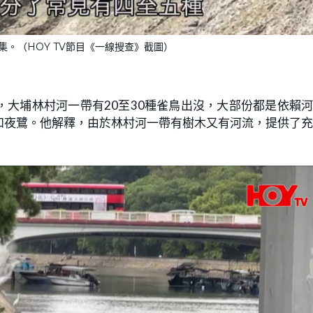
。（HOY TV節目《一線搜查》截圖）
大埔林村河一帶有20至30種雀鳥出沒，大部份都是依賴
和夜鷺。他解釋，由於林村河一帶有樹木又有河流，提供了