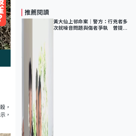
推薦閱讀
黃大仙上邨命案｜警方：行兇者多
次就噪音問題與傷者爭執 曾提出
調單位已獲批
虐殺，
表示，