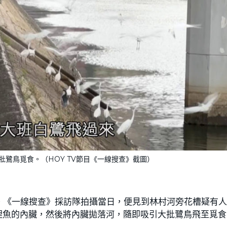
鷺鳥覓食。（HOY TV節目《一線搜查》截圖）
。《一線搜查》採訪隊拍攝當日，便見到林村河旁花槽疑有
理魚的內臟，然後將內臟拋落河，隨即吸引大批鷺鳥飛至覓食