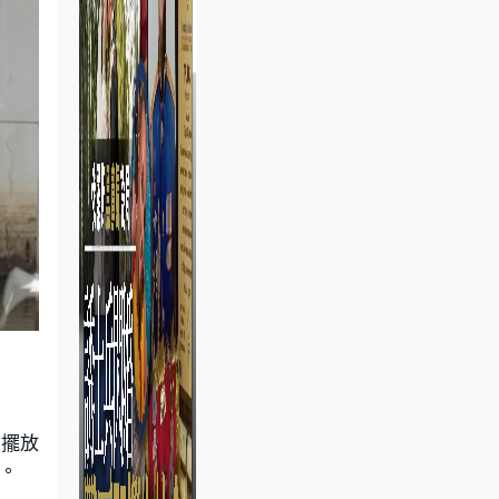
人擺放
。