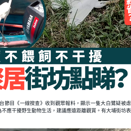
7台節目《一線搜查》收到觀眾報料，顯示一隻大白鷺疑被
為不應干擾野生動物生活，建議應遠距離觀賞。有大埔街坊
。