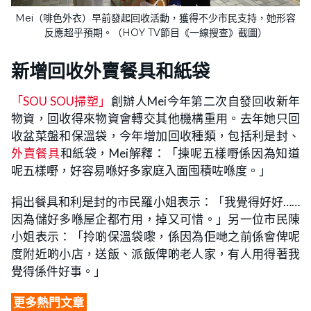
Mei（啡色外衣）早前發起回收活動，獲得不少市民支持，她形容
反應超乎預期。（HOY TV節目《一線搜查》截圖）
新增回收外賣餐具和紙袋
「SOU SOU掃塑」
創辦人Mei今年第二次自發回收新年
物資，回收得來物資會轉交其他機構重用。去年她只回
收盆菜盤和保溫袋，今年增加回收種類，包括利是封、
外賣餐具
和紙袋，Mei解釋：「揀呢五樣嘢係因為知道
呢五樣嘢，好容易喺好多家庭入面囤積咗喺度。」
捐出餐具和利是封的市民羅小姐表示：「我覺得好好……
因為儲好多喺屋企都冇用，掉又可惜。」另一位市民陳
小姐表示：「拎啲保溫袋嚟，係因為佢哋之前係會俾呢
度附近啲小店，送飯、派飯俾啲老人家，有人用得著我
覺得係件好事。」
更多熱門文章