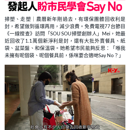
掃塑、走塑｜農曆新年剛過去，有環保團體回收利是
封，希望做到循環再用，減少浪費。免費電視77台節目
《一線搜查》訪問「SOU SOU掃塑創辦人」Mei，她最
近回收了1.1萬個新淨利是封，還有大批外賣餐具、紙
袋、盆菜盤、和保溫袋。她希望市民能夠反思：「喺我
未擁有呢個袋、呢個餐具前，係咪要合適哋Say No？」