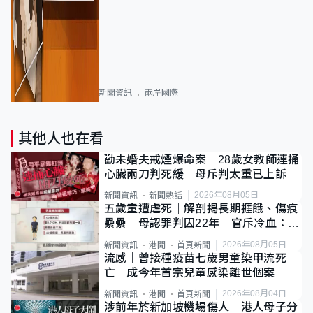
新聞資訊
兩岸國際
其他人也在看
勸未婚夫戒煙爆命案 28歲女教師連捅
心臟兩刀判死緩 母斥判太重已上訴
2026年08月05日
新聞資訊
新聞熱話
五歲童遭虐死｜解剖揭長期捱餓、傷痕
纍纍 母認罪判囚22年 官斥冷血：同
類案最惡劣
2026年08月05日
新聞資訊
港聞
首頁新聞
流感｜曾接種疫苗七歲男童染甲流死
亡 成今年首宗兒童感染離世個案
2026年08月04日
新聞資訊
港聞
首頁新聞
涉前年於新加坡機場傷人 港人母子分