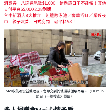
消費券｜八達通尾數$1,000 錯過這日子不能領！其他
支付平台$5,000 2.28到期
台中新酒店8大推介 無邊際泳池／奢華浴缸／鄰近夜
市／親子友善／日式房間 最平$193！
Mei收集物資並整理後，會轉交到其他機構循環再用。（HOY TV
節目《一線搜查》截圖）