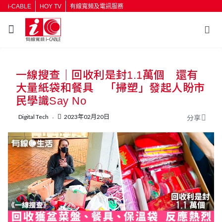
i-CABLE
HOY TV
有線寬頻及電訊服務
返回
一線搜查｜回收利是封1.1萬個 還有
按輸入鍵開始搜尋
大量紙袋和餐具 「掃塑」發起人盼市
民學識Say No
Digital Tech
2023年02月20日
分享