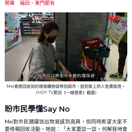
開幕 福田、東門都有
Mei會將回收到的環保購物袋帶到超市，放到架上供人免費取用。
（HOY TV節目《一線搜查》截圖）
盼市民學懂Say No
Mei對市民踴躍送出物資感到高興，但同時希望大家不
要倚賴回收活動，她說：「大家要諗一諗，何解我哋會