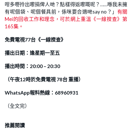
咁多嘢拎出嚟捐俾人哋？點樣得返嚟嘅呢？……喺我未擁
有呢個袋、呢個餐具前，係咪要合適哋say no？」
有關
Mei的回收工作和理念，可於網上重溫《一線搜查》第
165集。
免費電視77台《一線搜查》
播出日期：逢星期一至五
播出時間：20:00 – 20:30
（午夜12時
於
免費電視 78台 重播）
WhatsApp報料熱線：68960931
（全文完）
推薦閱讀