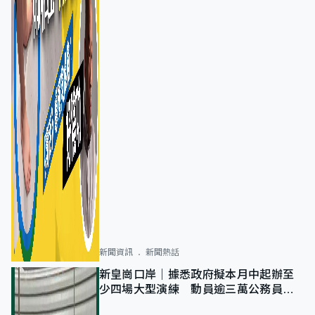
新聞資訊
新聞熱話
新皇崗口岸｜據悉政府擬本月中起辦至
少四場大型演練 動員逾三萬公務員人
次測試