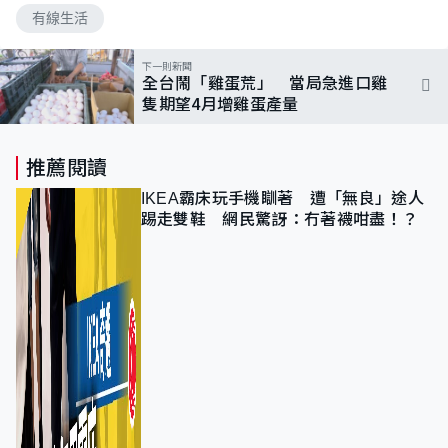
有線生活
下一則新聞
全台鬧「雞蛋荒」 當局急進口雞
隻期望4月增雞蛋產量
推薦閱讀
IKEA霸床玩手機瞓著 遭「無良」途人
踢走雙鞋 網民驚訝：冇著襪咁盡！？