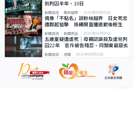
別判囚半年、10日
2026年08月05日
新聞資訊
兩岸國際
偶像「不點名」談粉絲越界 日女死忠
遭群起狙擊 掛繩開直播道歉後輕生
2026年08月06日
新聞資訊
新聞熱話
五歲童疑遭虐死｜母親認誤殺及虐兒判
囚22年 官斥被告殘忍、同類案最惡劣
2026年08月05日
新聞資訊
港聞