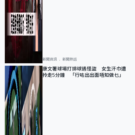
新聞資訊
新聞熱話
康文署球場打排球遇怪盜 女生汗巾遭
拎走5分鐘 「行咗出出面唔知做乜」