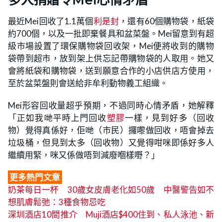
多人捐贈令Mei心情矛盾
最近Mei回收了1.1萬個
利是封
，還有60個購物袋，紙袋
約700個，以及一批即棄餐具和盆菜盤。Mei留意到有超
級市場設置了環保購物袋回收架，Mei便將收到的購物
袋帶到超市，放到架上供忘記帶購物袋的人取用。她又
會將紙袋和購物袋，送到願意合作的小店供店方使用，
至於盆菜盤則會送給非牟利動物義工組織。
Mei形容回收量超乎預期，不過同時心情矛盾，她解釋
「正如我哋平時上門回收
塑膠
一樣，見到好多（回收
物）覺得真係好，佢哋（市民）攞嚟做回收，唔會掉去
垃圾桶，但見到太多（回收物）又覺得咁咪即係好多人
繼續用緊，咪又係做唔到減廢嗰樣嘢？」
更多熱門文章
奶茶每日一杯 30歲女皮膚老化如50歲 中醫警告如不
想肌膚鬆弛：3種食物忌吃
深圳酒店10間推介 Muji酒店$400住到、私人泳池、新