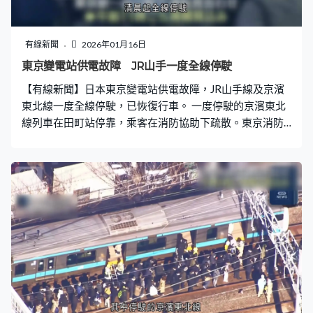
門亦否認蘇丹尼被判死刑，加上卡塔爾、阿曼、沙特阿拉
伯及埃及四國，據報在美伊之間密集外交斡旋，力勸華府
勿攻擊伊朗，否則不僅波及美國自身，更危及整個中東的
有線新聞
2026年01月16日
安全和經濟。四國同時警告伊朗，若報復中東地區的美軍
東京變電站供電故障 JR山手一度全線停駛
設施，將嚴重影響伊朗與中東國家的關係。 白宮發言人萊
【有線新聞】日本東京變電站供電故障，JR山手線及京濱
維特強調不排除軍事選項。萊維特：「總統今天得悉原定
東北線一度全線停駛，已恢復行車。 一度停駛的京濱東北
昨天執行的800宗死刑已中止，總統及團隊正
線列車在田町站停靠，乘客在消防協助下疏散。東京消防
廳早上近8時，又接報田町站路軌變壓器起火，之後撲熄，
至少10人受傷，部分人送院治理，正調查兩宗事故是否有
關。JR東日本稱凌晨3時許，東京港區一個變電站出現供電
故障，山手線及京濱東北線清晨起全線停駛，之後陸續恢
復服務，橫須賀線亦受影響一度停駛，公司就事件致歉。