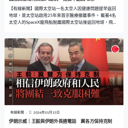
【有線新聞】國際太空站一名太空人因健康問題提早返回
地球，是太空站啟用25年來首宗醫療撤離事件。 載著4名
太空人的SpaceX龍飛船脫離國際太空站後返回地球，飛行
約10小時後，於美國東部時間周四凌晨在加州附近的太平
洋海域降落。 首先出艙的是來自美國、擔任駕駛員的芬
克，他向鏡頭竪起大拇指，然後由工作人員協助移上擔架
床。之後是同樣來自美國、擔任指令長的卡德曼，她出來
後向鏡頭揮手，表示很高興回到家。至於日本太空人油井
龜美也，早前已在太空累計逗留300日。另有俄羅斯太空
人普拉托諾夫，他與油井同為任務專家，他們都面帶微
笑，看起來有精神，將會送到加州醫院接受檢查。 四名太
空人去年8月乘坐龍飛船抵達國際太空站，原定今年2月返
回地球，但其中一名太空人上周三健康出現狀況，需回到
地面接受治療。美國太空總署之後決定提早約一個月結束
任務，安排太空人返回地球，為保護私隱，未有透露患病
的太空人身份及其健康狀況，但指對方目前情況穩定。 這
有線新聞
2026年01月15日
次是國際太空站自2000年有人駐守以來，首次因為醫療狀
伊朗示威｜王毅與伊朗外長通電話 冀各方保持克制
況提前安排太空人撤離，太空站現時只剩下3人，需等待下