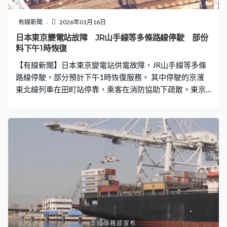
有線新聞
2026年01月16日
日本東京變電站故障 JR山手線等多條路線停駛 部份
料下午1時恢復
【有線新聞】日本東京變電站供電故障，JR山手線等多條
路線停駛，部分預計下午1時恢復服務。 其中停駛的京濱
東北線列車在田町站停靠，乘客在消防協助下疏散。東京
消防廳早上近8時接報田町站變電站附近起火，約30分鐘
後撲熄。JR東日本稱凌晨3時許，東京一個變電站出現供電
故障，導致新橋站至品川站停電，山手線、京濱東北線全
線服務暫停。田町站附近變電站亦起火，正調查兩宗事故
是否有關。橫須賀線及常磐線部分路段亦受影響需停駛。