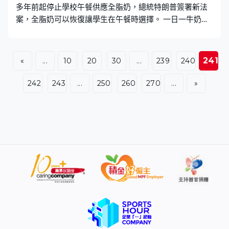
多年前起停止學校午餐供應全脂奶，總統特朗普簽署新法
案，全脂奶可以恢復讓學生在午餐時選擇。 一日一牛奶，
為兒童和青少年補充成長發育所需的蛋白質和鈣質等營
養，但美國兒童肥胖率曾一度位列全球最高。奧巴馬政府
時期，2011年的學年起要求學校午餐只能提供脫脂或低脂
241
«
...
10
20
30
...
239
240
牛奶，美國總統特朗普簽署新法案，讓全脂奶重新在校園
的午餐出現，學校提供脫脂和低脂奶的同時，也可以派發
242
243
...
250
260
270
...
»
全脂奶和脂肪含量2%的牛奶。 特朗普的桌上放了一樽牛
奶，大讚全脂奶有營養，還說對認知能力有幫助。美國總
統特朗普：「牛奶有助提高認知能力。（當然，你能看出
誰喝牛奶嗎？）做認知測試吧，我做過很多次每次都得滿
分，因為我喝牛奶。」 農業部近期大力推廣全脂奶，上載
特朗普唇上沾滿奶的相。衛生部長小甘迺迪稱不喝全脂奶
無助改善健康，反而令部分小朋友喝更多含糖及含咖啡因
的飲品，白宮亦稱要讓全脂奶再次偉大。新法案為全國3千
萬學童提供多個選項，除了牛奶，也可以選擇有相同營養
價值的非乳製品飲料，例如植物奶。 過去十多年，美國政
府建議兩歲以上的人飲低脂或脫脂奶，每日飽和脂肪攝取
量應少於10%卡路里，最新公布的營養指