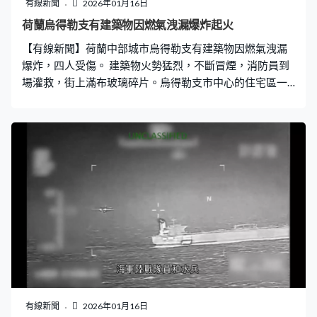
有線新聞
2026年01月16日
荷蘭烏得勒支有建築物因燃氣洩漏爆炸起火
【有線新聞】荷蘭中部城市烏得勒支有建築物因燃氣洩漏
爆炸，四人受傷。 建築物火勢猛烈，不斷冒煙，消防員到
場灌救，街上滿布玻璃碎片。烏得勒支市中心的住宅區一
座建築下午3時半突然爆炸，事發時屋主不在家，火勢約六
小時後受控。市長迪克斯瑪稱建築損毀嚴重，附近亦有多
座建築倒塌，未接報有人失蹤，但救援人員仍在瓦礫搜
索，正調查燃氣洩漏原因。
有線新聞
2026年01月16日