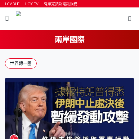
i-CABLE
HOY TV
有線寬頻及電訊服務
兩岸國際
返回
世界轉一圈
按輸入鍵開始搜尋