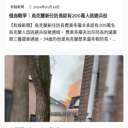
有線新聞
2026年01月16日
俄烏戰爭｜烏克蘭新任防長認有200萬人逃避兵役
【有線新聞】烏克蘭新任防長費奧多羅夫承認有200萬名
烏克蘭人因逃避兵役被通緝。 費奧多羅夫出任防長的議案
周三獲國會通過，34歲的他是烏克蘭歷來最年輕防長，他
同日表示估計有20萬烏軍擅離職守，另有200萬人因逃避
兵役被通緝。這是基輔首次披露烏軍逃兵問題的規模，反
映兵源不足的嚴重程度。雖然烏克蘭禁止所有符合服役條
件、年齡介乎23歲至60歲的男子出境，但仍有至少數萬人
逃離。總統澤連斯基指出需更廣泛改革動員機制。