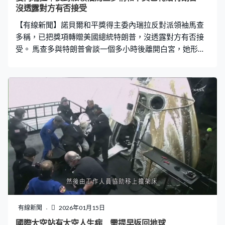
沒透露對方有否接受
【有線新聞】諾貝爾和平獎得主委內瑞拉反對派領袖馬查
多稱，已把獎項轉贈美國總統特朗普，沒透露對方有否接
受。 馬查多與特朗普會談一個多小時後離開白宮，她形容
進展順利，透露把和平獎轉贈特朗普，表揚他對委內瑞拉
人民自由的貢獻，但沒回應特朗普有否接受。今次是馬查
多獲頒和平獎及美軍生擒委內瑞拉總統馬杜羅後，兩人首
次會面。白宮發言人萊維特被問到特朗普是否仍認為馬查
多短期內未必能爭取足夠支持領導委內瑞拉，萊維特指特
朗普是基於實際情況評估，立場沒有改變。
有線新聞
2026年01月15日
國際太空站有太空人生病 需提早返回地球