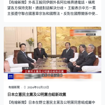
【有線新聞】外長王毅同伊朗外長阿拉格齊通電話，稱希
一個乘組抵站才能展開太空漫步任務。 有專家指出事件反
望各方保持克制，通過對話解決分歧。 王毅表示中方一貫
映太空任務的風險，需檢討
主張遵守聯合國憲章宗旨和國際法，反對在國際關係中使
用武力，中方相信伊朗政府和人民將團結一致、克服困
難，保持國家穩定，希望各方通過對話解決分歧，中方願
為此發揮建設性作用。 阿拉格齊通報伊朗局勢最新進展，
強調近期騷亂由外部勢力煽動引致，目前恢復平穩，伊朗
已做好準備應對外部干涉，亦同時打開對話大門，期待中
方為地區和平穩定發揮更大作用。
有線新聞
2026年01月15日
日本立憲民主黨及公明黨合組新政黨
【有線新聞】日本在野立憲民主黨及公明黨同意組成屬中