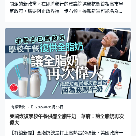
間派的新政黨，在即將舉行的眾議院選舉抗衡首相高市早
苗政府，稱要阻止政界進一步右傾，據報新黨可能名為
「中道改革」。 立憲民主黨黨魁野田佳彥與公明黨黨魁齊
藤鐵夫在國會內會談後，同意合組新政黨匯聚中間派勢
力，兩黨的眾議員將會退黨，辦理加入新政黨的手續，屬
於兩黨的參議員和地方議員則繼續留在原黨。 野田稱高市
政府的保守派色彩愈來愈濃厚，決定與公明黨聯手，高舉
中間派旗幟，會招攬更多夥伴加盟新政黨。立憲民主黨黨
魁野田佳彥：「中間派勢力雖然向來分散在執政和在野黨
兩邊，但現時是將中間派勢力置於政治舞台正中央的機
會。」 齊藤表示現今世界分歧對立不斷，日本也逐漸右
傾，集結中間派勢力變得重要。公明黨黨魁齊藤鐵夫：
「組成中間派聯盟可維護日本以至世界的和平。」 在現屆
眾議院，立憲民主黨是最大在野黨，擁有148個議席，至
於公明黨則擁有24席，但兩者相加仍不及自民黨的199
有線新聞
2026年01月15日
席。由於公明黨不再與自民黨聯合執政，單憑自身力量難
美國恢復學校午餐供應全脂牛奶 華府：讓全脂奶再次
以在單一議席的小選區勝選，公明黨將從小選區全面撤
偉大
退，支持立憲民主黨候選人。至於比例代表制議席，兩黨
【有線新聞】全脂奶總是打上高熱量的標籤，美國政府十
候選人會列入「統一名單」，減少無法轉化為議席的選票