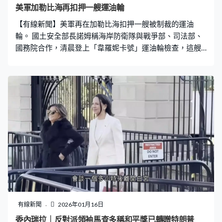
美軍加勒比海再扣押一艘運油輪
【有線新聞】美軍再在加勒比海扣押一艘被制裁的運油
輪。 國土安全部長諾姆稱海岸防衛隊與戰爭部、司法部、
國務院合作，清晨登上「韋羅妮卡號」運油輪檢查，這艘
船曾途經委內瑞拉水域，公然違反總統特朗普的制裁令，
已被扣押。美軍南方司令部證實海軍陸戰隊員和水兵由福
特號航空母艦出發，參與海岸防衛隊的行動。
有線新聞
2026年01月16日
委內瑞拉｜反對派領袖馬查多稱和平獎已轉贈特朗普