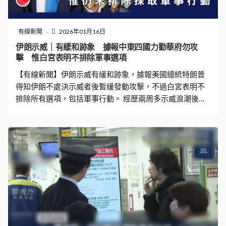
有線新聞
2026年01月16日
伊朗示威｜有緩和跡象 據報中東四國力勸華府勿攻
擊 惟白宮表明不排除軍事選項
【有線新聞】伊朗示威有緩和跡象，據報美國總統特朗普
得知伊朗不處決示威者後暫緩發動攻擊，不過白宮表明不
排除所有選項，包括軍事行動。 經歷兩周多示威浪潮後，
伊朗首都德黑蘭市面大致平靜，街上出現新橫額，諷刺美
國和以色列幕後策劃這場反政府示威，觸發美伊關係緊
張。 美國有線新聞網絡引述知情人士，總統特朗普周二與
國安官員開會磋商攻擊伊朗的方案，有官員匯報伊朗計劃
處決26歲示威者蘇丹尼，他觀看德黑蘭政府過往行刑片段
時深受觸動，憂慮可怕情況重演。他之後呼籲示威者繼續
抗爭，稱援助即將來到，令外界揣測美軍將對伊朗採取軍
事行動。 事隔一天，特朗普說收到可靠消息伊朗已停止殺
戮和處決示威者，未有下令展開軍事行動，相信關鍵是他
知悉蘇丹尼暫時不會被處決，態度有所改變。伊朗司法部