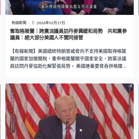
龍和戴著聖誕帽滑雪的小狗，希望透過行人過路燈「變
裝」的創意，讓冰冷的交通設施溫暖人心成為街頭風景的
一部分，同時吸引行人駐足欣賞，令他們加倍注意燈號變
有線新聞
2026年01月17日
化，藉此提升交通安全。
奪取格陵蘭｜跨黨派議員訪丹麥冀緩和局勢 共和黨參
議員：絕大部分美國人不贊同接管
【有線新聞】美國總統特朗普威脅向不支持美國取得格陵
蘭的國家加徵關稅，重申格陵蘭關乎國家安全，跨黨派議
員訪問丹麥協助化解緊張局勢。 美國連番要脅吞併格陵
蘭，惹來歐洲盟友不滿，總統特朗普在白宮出席活動時首
次提到以關稅威脅。特朗普：「我可能會向國家加徵關
稅，如果她們不贊同（美國取得）格陵蘭，因為我們需要
格陵蘭保障國家安全。」 他表示美軍是全球最強大的軍
隊，重申若美國得不到格陵蘭，國家安全會出現巨大漏
洞，特別是對正在建設的「金穹」導彈防禦系統等軍事基
建構成嚴重影響。上月獲特朗普任命的格陵蘭特使蘭德里
計劃3月訪問格陵蘭，相信屆時可以達成協議。 美國參眾
兩院11名跨黨派議員組成代表團到訪丹麥哥本哈根，獲外