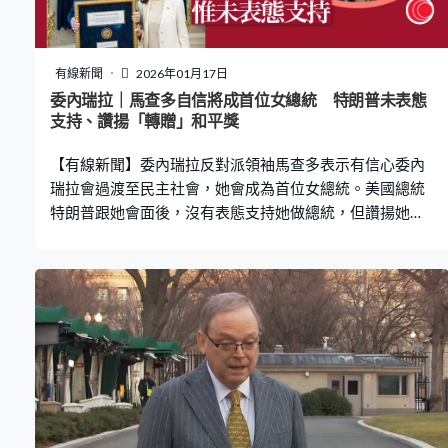
逐首相。共同社引述消息指，中道改革聯盟聚焦改善民
生、推動政制和選舉制度改革及可持續經濟發展，對修憲
持審慎態度。 屬自民黨的前首相菅義偉率先宣布不再參
有線新聞
2026年01月17日
選，退出政壇。77歲的菅義偉2012年起擔任安倍晉三政府
委內瑞拉｜馬查多自信將成首位女總統 特朗普未表態
的內閣官房長官長達7年多，期間由他公布日皇德仁的年號
支持、讚揚「轉贈」和平獎
「令和」，令人印象深刻，被稱為「令和大叔」，2020年
【有線新聞】委內瑞拉反對派領袖馬查多表示有信心委內
接替安倍出任首相，在任逾一年
瑞拉會過渡至民主社會，她會成為首位女總統。美國總統
特朗普跟她會面後，沒有表態支持她做總統，但讚揚她主
動贈送諾貝爾和平獎獎章。 美國總統特朗普獲委內瑞拉反
對派領袖馬查多轉贈諾貝爾和平獎獎章，相隔一天，他說
是對方主動送贈獎章，所以選擇接納，讚揚她是優秀的
人。特朗普：「我認為這是很美好的事，馬查多說『你已
結束八場戰事，歷來沒有人比你更值得獲獎』，我認為這
是很友善的舉措。我認為她是很優秀的人，我們將再對
話。」 特朗普稱二人會面氣氛良好，但沒有表態支持對方
做委內瑞拉總統，聲稱以美國推翻伊拉克薩達姆政權為
鑑，不想重蹈覆轍。馬查多在華盛頓出席活動時沒有交代