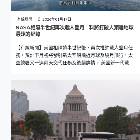
有線新聞
2026年01月17日
NASA相隔半世紀再次載人登月 料將打破人類離地球
最遠的紀錄
【有線新聞】美國相隔逾半世紀後，再次推進載人登月任
務，預計下月初將發射新太空船飛近月球及繞月飛行，太
空總署又一連兩天交代任務及後續詳情。 美國新一代載人
登月火箭SLS航天發射系統，當地周六早上由佛羅里達的廠
房，開始轉運至甘迺迪太空中心的39B發射台，轉運過程
差不多要半天。阿提密斯2號任務預計最快將於下月6號發
射升空，將是自1972年12月阿波羅17號任務後，美國太
空總署再度執行載人探月的任務。一切順利的話，將為計
劃明年年中阿提密斯3號任務再度載人登月 奠定重要基
礎。 至於這次2號任務的過程，將包括升空後數天多次修
正軌道，預計第4天進入受月球引力影響的範圍，並開始飛
近月球，同時詳細拍攝影像，到第6天將最接近月球及開始
返航，其間將打破阿波羅13號任務、人類離地球最遠的紀