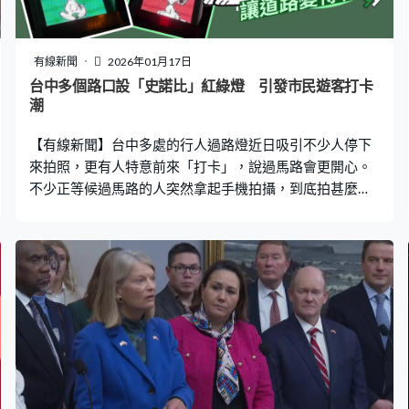
有線新聞
2026年01月17日
台中多個路口設「史諾比」紅綠燈 引發市民遊客打卡
潮
【有線新聞】台中多處的行人過路燈近日吸引不少人停下
來拍照，更有人特意前來「打卡」，說過馬路會更開心。
不少正等候過馬路的人突然拿起手機拍攝，到底拍甚麼
呢？原來行人過路燈上有個熟悉身影──深受大人小孩喜愛
的史諾比，亮起紅燈時停下抬頭望，綠燈時就開心大步
走，仿如陪大家一起過馬路，民眾都很滿意高清版史諾比
這個驚喜。台中民眾：「很棒，很可愛，讓道路變的有一
點有趣的感覺。（有看過類似這種設計嗎？）沒有。（沒
有看過喔，那你們第一次看到感覺怎麼樣？）神奇。」 台
中市交通部門與自然科學博物館合作，上月聖誕節起，在
西區多處路口推出期間限定的行人過路燈。這些路口鄰近
草悟道、勤美綠園道及科博館等人流匯集的地方，除了市
民日常路經，亦有很多旅客會造訪。除了史諾比，亦有恐