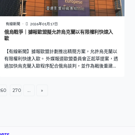
到，伊朗前巴列維王朝末代王儲禮薩認為特朗普會兌現承
諾，「我相信特朗普總統言出必行，如他所言，始終與伊
朗人民同在。」 禮薩聲稱伊斯蘭政權快要倒台，哈梅內伊
正拼命保住權力，伊朗人民已不能走回頭路，要繼續抗
有線新聞
2026年01月17日
爭。他聲言會重返伊朗，有信心領導過渡政府，稱部分安
俄烏戰爭｜據報歐盟擬允許烏克蘭以有限權利快速入
全部隊成員已向他表忠，呼籲國際合力施壓。
歐
【有線新聞】據報歐盟計劃推出精簡方案，允許烏克蘭以
有限權利快速入歐。 外媒報道歐盟委員會正起草提案，透
過加快烏克蘭入歐程序配合俄烏談判，並作為戰後重建的
安全及經濟保障。官員指初步計劃過渡期內，烏克蘭的決
策權將大幅受到限制，包括無法在領導人峰會和部長級會
議投票，並按各項入選程序的進展逐步賦予烏方權利。 據
260
270
...
»
悉方案已引起部分成員國不安，憂慮影響組織團結和對其
他候選國不公。基輔政府2022年與俄羅斯爆發戰爭後成為
歐盟候選國，分析指在正常程序下，烏克蘭預料需時至少
10年加入歐盟。