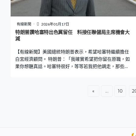
兩人會談詳情，但暗示美國沒有在她和羅德里格斯之間作
出選擇，批評羅德里格斯政府是犯罪政權，終有一天會倒
台。 馬查多：「羅德里格斯是俄羅斯、中國和伊朗的盟友
和代表，但不代表委內瑞拉人民和武裝部隊，所以我極有
有線新聞
2026年01月17日
信心我們實現有序過渡。」她相信委內瑞拉過渡至自由選
特朗普讚哈塞特出色冀留任 料接任聯儲局主席機會大
舉，但實現民主化過程複雜和艱難。她接受霍士新聞專訪
減
時，認為自己在適當時候將會成為國家首位女總統，會盡
【有線新聞】美國總統特朗普表示，希望哈塞特繼續擔任
快重返委內瑞拉。 上月協助馬查多逃離委內瑞拉出席諾
白宮經濟顧問。 特朗普：「我確實希望把你留在原職，如
果你想聽真話。哈塞特很好，等等若我把他調走，那些聯
儲局的人，尤其是現在那位，他們不怎麼說話。我會失去
你，我很擔心這一點，我想跟你說感謝，你做得很出
色。」特朗普這番話令外界揣測哈塞特接任聯儲局主席的
«
...
10
2
機會大幅降低，另一熱門人選是聯儲局前理事沃什。特朗
普曾表示，新主席需認同他「大幅」減息的主張。