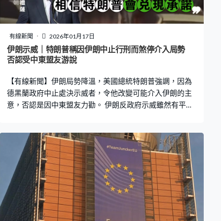
有線新聞
2026年01月17日
伊朗示威｜特朗普稱因伊朗中止行刑而煞停介入局勢
否認受中東盟友游說
【有線新聞】伊朗局勢降溫，美國總統特朗普強調，因為
德黑蘭政府中止處決示威者，令他改變可能介入伊朗的主
意，否認是因中東盟友力勸。 伊朗反政府示威雖然有平息
跡象，但仍有不少民眾經陸路邊境進入土耳其東部短暫停
留，目的是使用通訊網絡。有從事電子商貿業的人表示工
作依賴網絡，因此要出境上網，處理好再回國。 持續兩周
多的示威浪潮令美伊關係升溫，外界一度揣測華府即將展
開軍事行動。美國總統特朗普感謝德黑蘭政府中止處決示
威者，並否認有阿拉伯或以色列官員游說他改變主意。
「沒有人說服我，我說服自己。昨天原定執行800宗死
刑，他們最終沒有行刑並取消執行，這決定有關鍵影
響。」 特朗普早前呼籲示威者繼續抗爭，稱援助即將來