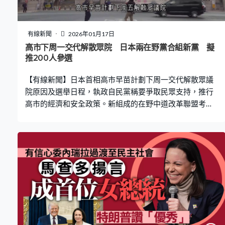
錄，其後將在第10天回到地球。 新型獵戶座太空船亦會首
次載人升空，搭載3男1女太空人，包括曾留在太空328
天、創下女太空人單次最長太空任務時間紀錄的科克。跟
有線新聞
2026年01月17日
隨他們升空的還有一項研究太空人生理狀況的器官組織晶
高市下周一交代解散眾院 日本兩在野黨合組新黨 擬
片實驗，模擬心、肝、肺及骨髓等在遠離地球時的狀況，
推200人參選
並透過RNA核酸排序，研究個別細胞基因是否出現變化。
【有線新聞】日本首相高市早苗計劃下周一交代解散眾議
院原因及選舉日程，執政自民黨稱要爭取民眾支持，推行
高市的經濟和安全政策。新組成的在野中道改革聯盟考慮
推舉200人參選。 日本內閣官房長官木原稔談及解散眾議
院和提前舉行選舉時，強調需要爭取民眾支持，推行高市
早苗內閣的施政方針，包括修訂三份安保政策文件及負責
任的財政政策。他認為過去自民黨及公明黨的執政聯盟贏
得公眾信任，承認改與維新會聯合執政或令選戰存有變
數。高市早苗計劃下周五解散眾議院，下周一對外交代，
預計最快下月8日舉行眾議院選舉。 在眾議院465席中，自
民黨和維新會現有共233席。合組新政黨中道改革聯盟的
在野立憲民主黨和公明黨計劃推舉200人參戰，期望成為
相對較大的政黨，又有意推舉立憲民主黨黨魁野田佳彥競