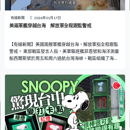
有線新聞
2026年01月17日
美兩軍艦穿越台海 解放軍全程跟監警戒
【有線新聞】美國兩艘軍艦穿越台海，解放軍指全程跟監
警戒。 東部戰區發言人指，美軍驅逐艦菲恩號和海洋測量
船西爾斯號於周五和周六過航台灣海峽。戰區組織了海空
兵力對過航行動，全程跟監警戒，有效應對處置。戰區部
隊時刻保持高度戒備，堅決捍衛國家主權安全和地區和平
穩定。