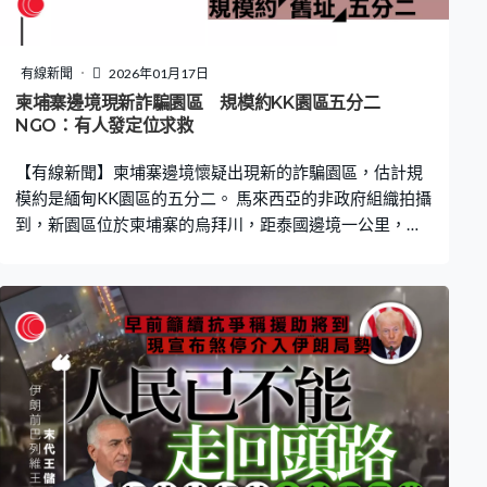
有線新聞
2026年01月17日
柬埔寨邊境現新詐騙園區 規模約KK園區五分二
NGO：有人發定位求救
【有線新聞】柬埔寨邊境懷疑出現新的詐騙園區，估計規
模約是緬甸KK園區的五分二。 馬來西亞的非政府組織拍攝
到，新園區位於柬埔寨的烏拜川，距泰國邊境一公里，單
是園區中間部分駕車繞行需時10分鐘。組織指園區已投入
運作，戒備森嚴，外圍設高城牆且布滿碎玻璃，所有宿舍
窗戶安裝了封閉式鐵窗花，一名被困的馬來西亞人向組織
發出定位求救，估計園區仍有馬來西亞人受困。在緬甸政
府日前宣布已全面清拆KK園區，將六百多座非法建築全數
炸毀。