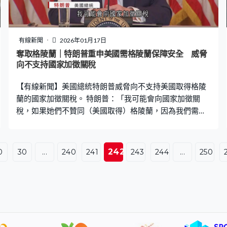
相拉斯穆森和防相波爾森迎接，他們稱此行目的是尋求緩
和局勢，他們亦跟丹麥首相弗雷澤里克森，以及丹麥、格
陵蘭的議員會面。阿拉斯加共和黨參議員穆爾科斯基稱，
華府應視格陵蘭為盟友而非資產，絕大部分美國人都不贊
有線新聞
2026年01月17日
同美國接管。 丹麥聯同歐洲多國展開聯合軍演，駐守格陵
奪取格陵蘭｜特朗普重申美國需格陵蘭保障安全 威脅
蘭的聯合北極司令部指演習旨在應對俄羅斯潛在活動，美
向不支持國家加徵關稅
方的軍事威脅只是假設，不認為北約成員國家會互相攻
【有線新聞】美國總統特朗普威脅向不支持美國取得格陵
擊。
蘭的國家加徵關稅。 特朗普：「我可能會向國家加徵關
稅，如果她們不贊同（美國取得）格陵蘭，因為我們需要
格陵蘭保障國家安全。」 另一方面，由美國參眾兩院11名
議員組成的代表團到訪丹麥哥本哈根，尋求緩和兩國緊張
局勢，外相拉斯穆森和防相波爾森在場迎接。有共和黨參
242
0
30
...
240
241
243
244
...
250
議員指絕大部分美國人都不贊同美國接管格陵蘭，又表明
華府應視當地為盟友而非資產。美國格陵蘭特使蘭德里則
稱特朗普計劃3月訪問格陵蘭，相信雙方屆時可以達成協
議。