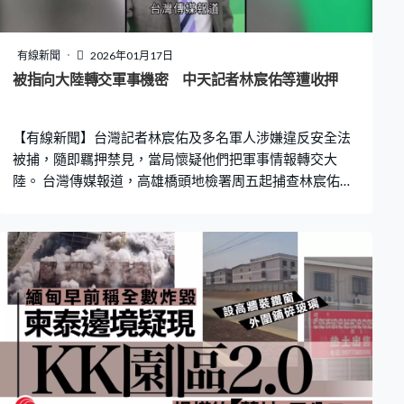
有線新聞
2026年01月17日
被指向大陸轉交軍事機密 中天記者林宸佑等遭收押
【有線新聞】台灣記者林宸佑及多名軍人涉嫌違反安全法
被捕，隨即羈押禁見，當局懷疑他們把軍事情報轉交大
陸。 台灣傳媒報道，高雄橋頭地檢署周五起捕查林宸佑及
9名現役及退役軍人的住所。傳召問話後認定林宸佑等多人
涉嫌違反安全法及貪污等，涉及買賣作戰、演訓及裝備數
據等機密資料並轉交大陸，基於他們可能串證、逃亡的憂
慮，向法院聲請羈押禁見獲准。林宸佑所屬的中天回應
指，對案情毫無所知，無可回應，希望司法公正審理，勿
枉勿縱。