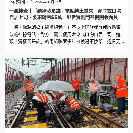
鬆手。 直至翌日，郭女士察覺兒子有異，不但情緒極度反
有線新聞
2026年07月16日
覆、黏人、無故嚎哭，狀態與平時判若兩人，於是向育嬰
一線搜查｜「猜猜我是誰」電騙捲土重來 命令式口吻
園要求查看閉路電視，始揭發事件。當親眼目睹愛兒被折
自居上司、要求轉帳$5萬 記者實測鬥智揭開假面具
磨、無助掙扎了近半小時的慘狀，郭女士當場崩潰痛哭並
「喂，你聽朝返工過嚟搵我！」不少上班族或許都收過類
即時報警。 施暴者僅被「
似的神秘電話，對方一開口便用命令式口吻自居上司，這
類「猜猜我是誰」的電話騙案多年來換湯不換藥，近日更
有捲土重來之勢。《一線搜查》節目組早前親自實測，與
騙徒上演一場「陳總」與「下屬」的智力對決，當場揭穿
騙徒要求轉帳5萬元「利是錢」的詐騙套路，並踢爆其偽裝
面具。 「陳總」連環call 藉口送禮急要5萬元轉數快 節目
組早前接獲一個由「9」字頭號碼打來的來電，電話中一名
帶有鄉音的男子劈頭便吩咐記者「第二日返工嚟搵我」。
記者決定將計就計，順着對方的話頭，假裝誤認其為公司
高層「陳總」，並藉口詢問辦公室新地址，騙徒隨即稱
「我聽朝去到公司我再打畀你」。 翌日「陳總」果真再度
來電，當得知記者已在公司，他佯稱自己正在接待兩位
「上司」商討要事，要求記者稍候。約10分鐘後，騙徒第
三度致電並正式切入正題，「有個急事想你幫手，啱先有