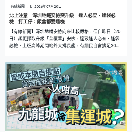
15、23、24、25、36、39、42、45及47近十期沒有攪
有線新聞
2026年07月20日
出。
北上注意｜深圳地鐵安檢突升級 逢人必查、逢袋必
檢 打工仔：飯盒都要過機
【有線新聞】深圳地鐵安檢向來比較嚴格，但自昨日（20
日）起更採取升級「全覆蓋」安檢，達致逢人必查、逢袋
必檢，上班高峰期間站外大排長龍，有網民自言排足30分
鐘，地鐵上班族幾乎人人遲到，大喊崩潰。 深圳地鐵指
「暑運到」 全方位保障乘客安全 據深圳地鐵於19日晚發
布的微轉貼文，是「注意！暑運到，安檢模式有調
整！」，稱為全方位保障乘客出行安全，自20日起將實現
進站安檢全覆蓋，所有隨身行李物品，須通過安檢機完成
過機查驗；每位乘客進站時，須配合安檢人員使用手持安
檢設備，接受人身安全檢查。 深圳地鐵又「溫馨提醒」，
呼籲公眾出行前請合理規劃行程路線，提前預留充足的進
站時間，避免耽誤工作與出行安排；進站乘車時，請大家
自覺有序排隊，主動配合安檢工作，共同維護順暢高效的
乘車秩序。 人龍長至不見尾 網民：要不要看看多離譜 上
班高峰期間，不少深圳網民都上傳現場排隊照片，可見人