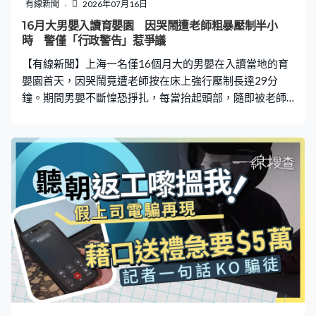
有線新聞
2026年07月16日
16月大男嬰入讀育嬰園 因哭鬧遭老師粗暴壓制半小
時 警僅「行政警告」惹爭議
【有線新聞】上海一名僅16個月大的男嬰在入讀當地的育
嬰園首天，因哭鬧竟遭老師按在床上強行壓制長達29分
鐘。期間男嬰不斷惶恐掙扎，每當抬起頭部，隨即被老師
按回床上，頭部因反覆猛烈碰撞木製床欄，導致大片紅腫
及傷痕。家長發現後報警求助，然而，當地警方僅對涉事
教師施以最輕級別的「行政警告」處罰，引起網民不滿。
16個月大男嬰首日入學 遭老師壓制29分鐘 據內媒報道，
事發於今年5月18日中午，郭女士將16個月大的兒子送往
育嬰園，至當天約中午11時50分，男嬰因剛到新環境不適
應，在午睡時間不停哭鬧。負責的陳姓女老師不但沒有進
行任何安撫，反而直接上手粗暴壓制。她將男嬰的雙手拉
過頭頂，並用自己的身體死死壓住男嬰的雙腿，令其完全
動彈不得。在整整29分鐘，男嬰在恐懼中不斷掙扎嘗試抬
頭，但每次都被該老師強行按回床上，導致頭部反覆猛烈
撞擊床欄。施暴一直持續到12時20分，該名老師未曾一刻