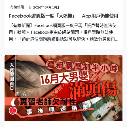
前僅收到這一例單獨反饋，暫無同批次其他消費者出現同
有線新聞
2026年07月19日
類問題；又指第一時間主動聯繫消費者，充分傾聽訴求並
Facebook網頁版一度「大死機」 App用戶仍能使用
達成雙方認可的和解方案。
【有線新聞】Facebook網頁版一度呈現「帳戶暫時無法使
用」狀態。 Facebook指由於網站問題，帳戶暫時無法使
用，「預計這個問題應該很快就可以解決，請數分鐘後再
試一次」。網站於下午約3時40分開始「死機」，持續一
個小時，至約五時多恢復。據了解，Meta旗下IG、
Threads亦一度出現無法顯示新貼文的問題。