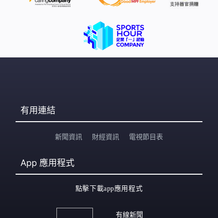
配；或可加購附加保障，包括貓科傳染性腹膜炎（FIP）額
外保額、腎衰竭現金保障，以及首次確診罹患心臟衰竭或
中風等危疾的現金保障。然而，這些新增保障大多屬於自
選或附加項目，或需額外繳付保費，且普遍設有每次、每
日、每年或
有用連結
新聞資訊
財經資訊
電視節目表
App
應用程式
點擊下載app應用程式
有線新聞