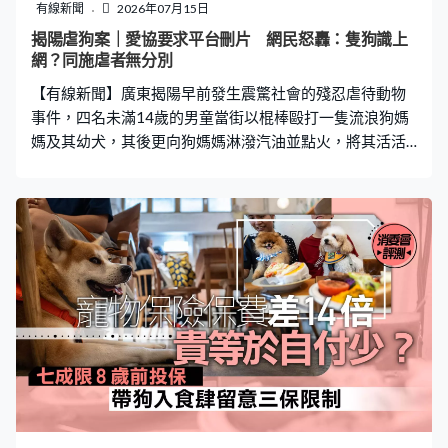
有線新聞
2026年07月15日
揭陽虐狗案｜愛協要求平台刪片 網民怒轟：隻狗識上
網？同施虐者無分別
【有線新聞】廣東揭陽早前發生震驚社會的殘忍虐待動物
事件，四名未滿14歲的男童當街以棍棒毆打一隻流浪狗媽
媽及其幼犬，其後更向狗媽媽淋潑汽油並點火，將其活活
燒死。殘忍畫面曝光後激起兩岸三地網民公憤，甚至有網
民發起集資，計劃於旺角及銅鑼灣刊登反虐待廣告。香港
愛護動物協會今（15日）早在社交平台發文，對事件深感
痛心與憤怒，並透露已向香港警方舉報，獲警方回覆指將
會要求Threads及YouTube移除相關虐狗影片，然而帖文一
出隨即受到網民怒轟。事隔半日，愛協晚上稱對帖文造成
誤解表示致歉，強調是希望公眾持續關注事件，並促請有
關方面嚴肅跟進及處理。 促修例保護動物 愛協：已聯絡
警方要求平台下架影片 愛協在帖文中強調，任何虐待動
物、以生命痛苦取樂的行為，都不應被容忍，亦不應被輕
描淡寫地視作玩笑或惡作劇。愛協指出，現行的動物保障
法例仍有極大改善空間，促請當局建立更完善的法律，除