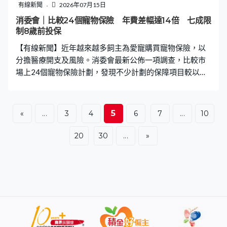
了引入具阻嚇力的懲處機制外，也應納入更完整的飼養與
有線新聞
2026年07月15日
謹慎責任觀念。愛協透露，目前正與內地組織合作，研究
消委會｜比較24個寵物保險 年費差幅達14倍 七成限
在部分內地城市制定「伴侶動物保護條例」的可行性，並
制8歲前投保
會積極推動本港《防止殘酷對待動物條例》的修訂，爭取
【有線新聞】近年越來越多飼主為愛寵購買寵物保險，以
建立動物受虐預警機制。 不過，
分擔醫療開支及風險。消委會最新公佈一項調查，比較市
場上24個寵物保險計劃，發現不少計劃的保障項目較以往
更為細分，甚至引入了類似人類醫保的危疾及電腦斷層掃
描等保障。然而，消委會提醒，部分新增保障屬於附加項
目，需要額外繳付保費，且各計劃的保費與投保人實際須
5
«
...
3
4
6
7
...
10
承擔的金額存在極大差異。 新增保障多屬加購 年保費最
高達1.4萬元 消委會於今年6月收集7間保險公司共24個寵
20
30
...
»
物保險計劃，當中23個以貓狗為承保對象，1個則專門為
121種龜及鳥類提供保障。調查發現各計劃的年繳保費差
距甚大，介乎港幣1,000元至14,000元不等，大部分保費
視乎寵物的品種、年齡、保障範圍及保障額而有所不同。
相較2023年的調查，不少計劃引入了較新的保障元素，例
如調高了總醫療保額；容許電腦斷層掃描（CT）或磁力共
振掃描（MRI）等影像檢查費用在年度醫療保額內自由分