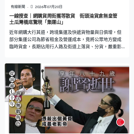
龍長至不見尾，「懂什麼是上班高峰期嗎！！上百人排
有線新聞
2026年07月20日
隊！就過一個機子！」、「五六個安檢人員在那只負責叫
一線搜查｜網購貨周街擺等散貨 街頭淪貨倉無皇管
喚！」、「沒有這個能力就不要做，踩踏誰負責？」、
土瓜灣橋底驚現「集運山」
「你要不要看看多離譜。給市民出行帶來了多大的不便和
近年網購大行其道，跨境集運及快遞貨物量與日俱增，但
麻煩啊？」、「7.50到地鐵口8.22才坐上
部分集運公司為節省租金及營運成本，竟將公眾地方變成
臨時貨倉，長期佔用行人路及街道上落貨、分貨，嚴重影
響地區交通安全、環境衛生及市民日常生活。根據區議會
記錄，九龍城區已成為相關問題的重災區，多個地點被市
民投訴為「黑點」。 據《一線搜查》實地巡視，其中一個
黑點為馬可尼道與廣播道交界，現場可見執貨人員直接在
馬路中心拆貨、分貨，周邊有多輛車輛經過，情況極為危
險。貨物堆積佔據行人路，大量市民需出入該處。炎熱天
氣下，若貨物包含食物，極易變壞。貨物長時間暴露街
頭，影響市容及衛生。 另一個黑點則位於土瓜灣九龍城道
的東龍天橋橋底，貨物堆放高度更超過一個成年人，幾乎
霸佔整條行人路。雖然有工作人員現場整理，但大型貨車
頻繁上落貨，容易遮擋道路使用者視線，構成交通安全隱
患。九龍城區議員林博更直言因為橋底有上蓋，「好天