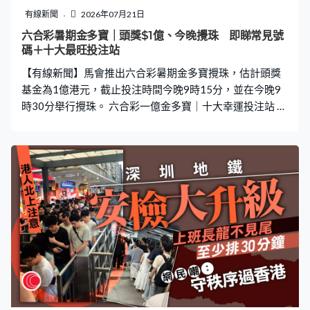
快找出問題根源，但房屋署一直未提供詳細報告。 房屋署
有線新聞
2026年07月21日
早前回覆傳媒查詢時表示，業主於去年10至11月收樓及執
六合彩暑期金多寶｜頭獎$1億、今晚攪珠 即睇常見號
收時並無報告滲水問題。今年3月底收到投訴後，已安排工
碼＋十大最旺投注站
程團隊視察，發現上層單位曾改動浴室門口位置、水喉及
【有線新聞】馬會推出六合彩暑期金多寶攪珠，估計頭獎
座廁，懷疑裝修損壞防水層，導致樓下
基金為1億港元，截止投注時間今晚9時15分，並在今晚9
時30分舉行攪珠。 六合彩一億金多寶｜十大幸運投注站 根
據賽馬會數字統計，十大幸運投注站之首已經易主，屯門
市廣場投注處憑著去年售出四張頭獎獎券，將自1994年起
累積售出頭獎獎券總數推高至48張，打破中環士丹利街店
長達32年的紀錄，登上「最幸運」投注站第一位。 觀乎近
6年紀錄，中環士丹利街投注站均未再錄得中頭獎紀錄，目
前以總數47張排第二位。其次是荃灣青山道、尖沙咀漢口
道及上環干諾道西的投注站，總數均為41張。 六合彩一億
金多寶｜號碼攪出次數統計 根據賽馬會攪珠結果統計結果
顯示，攪出次數最多的6個號碼分別是30、49、24、22、
13、28，均超過500次。而最「冷門」的號碼分別為19、
41、23、25、43、5，均少於460次。 至於近十期攪出最
多的分別是5、7、17、18、19及26；而4、6、8、9、