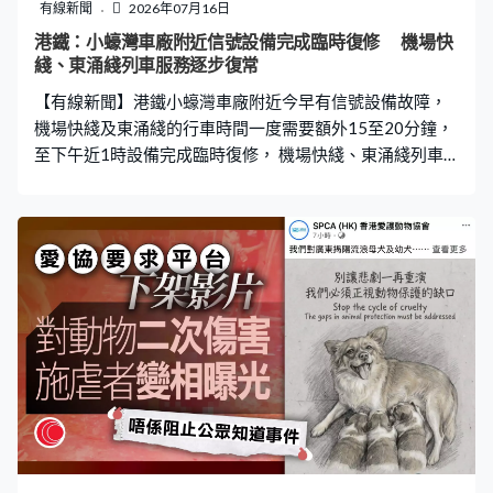
兩個上司過咗嚟我呢度，前幾日我請人哋辦事，我想送啲
有線新聞
2026年07月16日
禮畀佢哋。我都準備兩個利是，點知佢哋話而家唔方便收
港鐵：小蠔灣車廠附近信號設備完成臨時復修 機場快
現金，我就想入落佢個戶口。我想問下你嗰邊嗰啲銀紙方
綫、東涌綫列車服務逐步復常
唔方便，你幫我過數畀佢哋，我安排佢哋走啦，我再畀返
【有線新聞】港鐵小蠔灣車廠附近今早有信號設備故障，
現金你。」 騙徒以對方表示「不方便收
機場快綫及東涌綫的行車時間一度需要額外15至20分鐘，
至下午近1時設備完成臨時復修， 機場快綫、東涌綫列車
服務逐步復常。