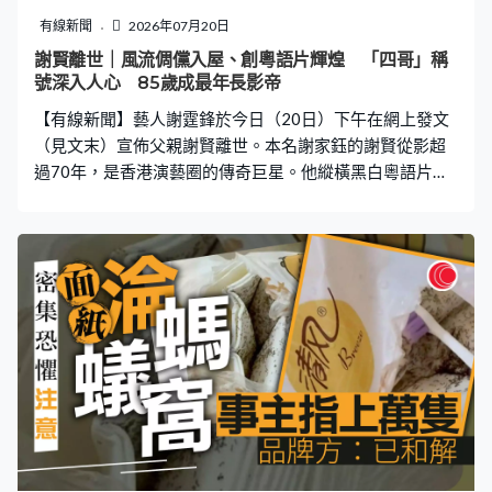
曬、雨天淋都唔怕，而且係非常之中心位，如果呢度分貨
有線新聞
2026年07月20日
出去就比較快捷，同埋路程比較短。」 「其實呢個位以前
謝賢離世｜風流倜儻入屋、創粵語片輝煌 「四哥」稱
都有個集運點，自從冇咗個鋪頭後，好多貨物都會擺出
號深入人心 85歲成最年長影帝
街。」林博指附近有老人院、學校、幼稚園以及街市，
【有線新聞】藝人謝霆鋒於今日（20日）下午在網上發文
「係好多市民嘅必經之路，上次都有人度跌親啦，爭啲發
（見文末）宣佈父親謝賢離世。本名謝家鈺的謝賢從影超
生
過70年，是香港演藝圈的傳奇巨星。他縱橫黑白粵語片、
電視圈及現代電影，留下眾多經典，因在家中八兄弟姊妹
中排行第四，加上在劇集《千王之王》演的羅四海，故人
稱「四哥」，更於晚年屢創演藝生涯巔峰。 謝賢離世｜起
步與粵語片輝煌期（1950-1970年代） 謝賢於1953年考
入嶺光公司演員訓練班，憑藉1954年的首部電影《樓下閂
水喉》正式踏入影壇。他以英俊瀟灑、風流倜儻的公子形
象迅速走紅，成為50至60年代的首席小生。他不僅參演近
200部作品，更在1967年創辦「謝氏兄弟影片公司」，跨
足執導與編劇。 謝賢離世｜電視圈經典時期（1978-2000
年代） 1978年，謝賢加入電視圈，為無綫電視（TVB）主
演了多部高收視的經典劇集。他在劇集《千王之王》
（1980）中飾演「羅四海」一角，讓他獲得了「四哥」的