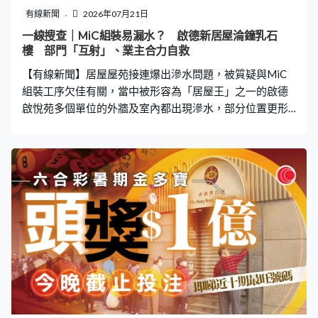
有線新聞
2026年07月21日
一線搜查｜MiC組裝易漏水？ 啟德新居屋淪鐘乳石
樓 部門「互射」、業主合力自救
【有線新聞】居屋屋苑接連爆出滲水問題，被質疑與MiC
組裝工序欠佳有關，當中被形容為「居屋王」之一的啟德
啟悅苑多個單位的外牆及室內都出現滲水，部分位置更形
成鐘乳石般的滲水結晶，連累業主半年來仍未能順利入
伙，更慘遭政府部門「踢皮球」式推卸責任。 據了解，啟
悅苑早於去年十及十一月已安排業主收樓，業主樊先生向
《一線搜查》表示在今年2月底首先發現廚房窗邊有滴水，
其後廚房與浴室連接的牆角位亦出現滲水。他第一時間通
知物業管理處，但問題持續未解決。原本計劃5月入伙的單
位因滲水問題遲遲未能裝修，連新訂製的傢俬亦因存放期
過長而產生額外費用，最終被迫運入單位。 上月底，政府
外判公司曾到場鏟走鐘乳石進行化驗，惟僅隔數星期，鐘
乳石已再次生長。相關問題更並非個別單位獨有，隔離單
位的廚房及廁所牆角位亦出現甩皮，天花板有大片水漬；
樓上單位亦有類似滲水跡象。多個單位業主合作，希望盡