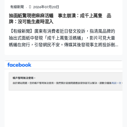
經典稱號。他後續出演的《萬水千山總是情》（1982）飾
有線新聞
2026年07月20日
莊天涯、《天龍八部》（1982）飾段正淳及《射雕英雄傳
抽面紙驚現密麻麻活蟻 事主崩潰：成千上萬隻 品
之鐵血丹心》（1983）飾楊鐵心等角色均深入民心。 其後
牌：沒可能生產時混入
在亞洲電視亦有參演《千王之王重出江湖
【有線新聞】廣東有消費者近日發文投訴，指清風品牌的
抽出式面紙中發現「成千上萬隻活螞蟻」，影片可見大量
螞蟻在爬行，引發網民不安。傳媒其後發現事主將投訴刪
除，稱獲商家「積極解決」。 網上流傳的影片顯示，在一
包已拆開的清風抽紙中，有黑壓壓的大片螞蟻在爬行。事
件引起網民討論，「看著似爬上身了」、「木頭生的蟲子
不小心進放進去了吧」、「抽紙成品都是密封好的，密封
前就應該進去了」、「這種事情，確實有點匪夷所思，而
且因為無法完全證實或證偽，只能是私了。」，另有人表
示「最離譜的是，我也遇到了。」 清風品牌負責人回覆傳
媒時強調涉事產品批次出廠檢測符合國家標準，而且工廠
全程高溫滅菌、全封閉自動化生產，生產車間具備完善防
蟲消殺體系，生產環節不存在螞蟻混入產品的條件。負責
人指螞蟻活動受倉儲、居家存放、運輸等多類外部環境影
響，暫時無法精準判定本次昆蟲進入產品的具體環節；目