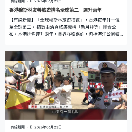
有線新聞
2026年06月21日
梁先生：「不是很多人，很快、5分鐘就能出來。（記者：
香港穆斯林友善旅遊排名全球第二 連升兩年
比起預期？）比預期更快。」 深圳灣口岸外巴士站下午開
【有線新聞】「全球穆斯林旅遊指數」，香港按年升一位
始亦出現多條人龍，整個巴士站站滿等候上車的市民，有
至全球第二。 指數由清真旅遊機構「新月評等」聯合公
警察在場維持秩序。同一時間在港珠澳大橋，人
布，本港排名連升兩年，業界亦獲嘉許，包括海洋公園獲
評年度穆斯林友善景點。 目前本港有逾60間酒店、景點及
會展場地獲評級，約有220間餐廳獲清真認證。旅發局主
席林建岳說，印證與業界同心協力的成果，會繼續聯合業
界促進穆斯林旅遊，吸引更多旅客。
有線新聞
2026年06月21日