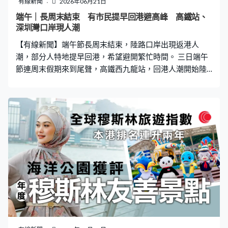
有線新聞
2026年06月21日
端午｜長周末結束 有市民提早回港避高峰 高鐵站、
深圳灣口岸現人潮
【有線新聞】端午節長周末結束，陸路口岸出現返港人
潮，部分人特地提早回港，希望避開繁忙時間。 三日端午
節連周末假期來到尾聲，高鐵西九龍站，回港人潮開始陸
續出閘，當中不少是趁假期去短途旅行的一家大小。周小
姐：「去深圳灣、南山一帶，也是小朋友去公園、留在酒
店玩。可能地方大一些，玩就不會覺得很多人，毋須很早
預約、要排隊排很久，但要小心看好小朋友。」陳先生：
「只是去深圳，（記者：深圳是否多人？）深圳也不是很
多人，也是去看看博物館。」EDWARD：「沒甚麼特別地
方特別喜歡，整體上也不錯。（記者：翌日要上學？）
對、我不想上學。（記者：為甚麼？）不知道為何、就是
不想。（記者：晚上能入睡？）能入睡、是不想那麼早起
床。」 有市民擔心人多擠迫，提早結束行程回港。曾先
生：「提早半天回來，現在乘下午3時多的高鐵。（記者：
特地早一些不想遇到高峰？）對、應該晚上人流會有高
峰。（記者：為何不早一天回來？）想用盡假期去玩。」