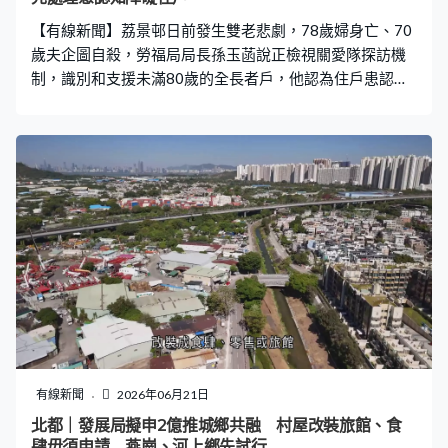
【有線新聞】荔景邨日前發生雙老悲劇，78歲婦身亡、70
歲夫企圖自殺，勞福局局長孫玉菡說正檢視關愛隊探訪機
制，識別和支援未滿80歲的全長者戶，他認為住戶患認知
障礙應優先處理。 孫玉菡：「年齡低於80歲，其中一個全
長者戶的住戶有長期病患，需要多些照顧。究竟選哪些病
患出來，我們會與醫管局討論，但初步我看到、大家都知
道，要照顧有認知障礙的伴侶是非常困難。我認為這類有
認知障礙，尤其是去到中度或更嚴重的，我們應該優先去
看。有其他病患要請教專家，希望找到合適模式盡快推
行。」
有線新聞
2026年06月21日
北都｜發展局擬申2億推城鄉共融 村屋改裝旅館、食
肆毋須申請 燕崗、河上鄉先試行