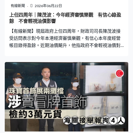
有線新聞
2026年06月22日
上任四周年｜陳茂波：今年經濟審慎樂觀 有信心錄盈
餘 不會輕視油價影響
【有線新聞】現屆政府上任四周年，財政司司長陳茂波接
受訪問表示對今年本港經濟審慎樂觀，有信心本年度經營
帳目錄得盈餘。近期油價飇升，他指政府不會輕視油價對
物價和通脹影響。 政府上年度靠發債成功將綜合帳目轉虧
為盈，預算案預測今個財政年度經營帳目會繼續錄得盈
餘，財政司司長陳茂波表示有信心達標，「我們對於特區
政府在2026/27年度經營帳戶錄得盈餘是有信心的。在資
本帳戶，由於我們仍要投入超過1,200億元在基建投資，土
地收入沒有這麼快，可以給我們那麼多錢，所以我們會繼
續發些債，不過我們的借貸比例仍是非常低。」 今年首季
經濟增長5.9%，他預測第二季商品出口繼續強勁。陳茂
波：「第二季數字未出，但我們初步掌握從出口方面仍然
是做得不錯，零售市場、餐飲市場也是穩中向好，加上資
產市場現在也平穩，所以未來在消費力方面，我們相信再
加上有盛事經濟，能夠保持。」 至於本港經濟會否受中東