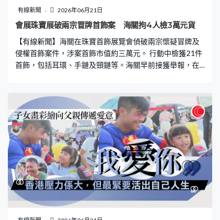
戰事、油價不穩拖累，陳茂波說香港對石油的依賴程度相
有線新聞
2026年06月21日
對少，短期內影響有限，「但我們都不會輕視，都是要小
會展珠寶展破兩宗冒牌首飾案 海關拘4人檢3萬元貨
心，尤其是部分油價上升的影響，會轉化為對物價的影
【有線新聞】海關在珠寶首飾展覽會偵破兩宗懷疑冒牌及
響、對通脹率影響。 回望過去四年，他說挑戰之一是不確
侵權首飾案件，涉案首飾市值約三萬元。 行動中檢獲21件
定性。陳茂波：「有些不按牌理出牌
首飾，包括耳環、手鏈及頸鏈等。海關早前接獲舉報，在
版權持有人協助下，於灣仔會展舉行的珠寶首飾展覽會兩
個展銷攤位發現這批懷疑冒牌或侵權的首飾，拘捕兩名負
責人及兩名員工。