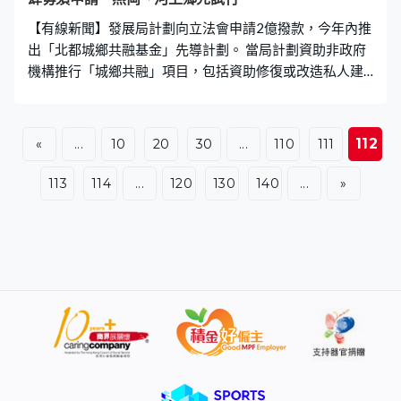
【有線新聞】發展局計劃向立法會申請2億撥款，今年內推
出「北都城鄉共融基金」先導計劃。 當局計劃資助非政府
機構推行「城鄉共融」項目，包括資助修復或改造私人建
築，用作文化、旅遊用途，每個項目上限1,000萬；亦會支
持舉辦「鄉村節」等活動，每項最多200萬；亦會在燕崗
及河上鄉兩條村試行放寬規劃限制，容許村屋全棟或部分
112
«
...
10
20
30
...
110
111
改裝成食肆、零售或旅館，毋須申請。如獲財委會批出撥
款，今年內將推出先導計劃。
113
114
...
120
130
140
...
»