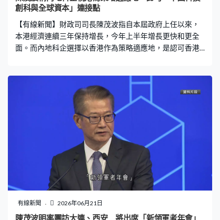
創科與全球資本」連接點
【有線新聞】財政司司長陳茂波指自本屆政府上任以來，
本港經濟連續三年保持增長，今年上半年增長更快和更全
面。而內地科企選擇以香港作為策略適應地，是認可香港
作為「中國科技創新與全球資本」連接點。 陳茂波在網誌
回顧上周訪問上海和南京，與前沿科企代表座談交流並走
訪多間企業，涵蓋人工智能、半導體、生物科技和低空經
濟等。他稱有管理人表示希望發展成為跨國企業，不少選
擇以香港為策略適應地是對香港作為「中國科技創新與全
球資本」連接點的認可。 陳茂波指，當愈來愈多硬科技企
業選擇在香港首次公開招股或第二上市，國際投資者得以
更直接地參與中國創科產業的快速成長，企業亦能在香港
的監管框架與市場紀律中錘煉出更強的國際競爭力。 陳茂
波指本港經濟連續三年保持增長，去年增速約3.6%，經濟
總量達3.3萬億港元，今年上半年增長更快、更全面。財富
管理方面，本港前年底資產管理總值達35.1萬億港元，相
當於本地GDP的11倍。引進辦在創科領域引入超過120家
有線新聞
2026年06月21日
重點企業，預計帶來約730億港元投資和約25,000個職
陳茂波明率團訪大連、西安 將出席「新領軍者年會」