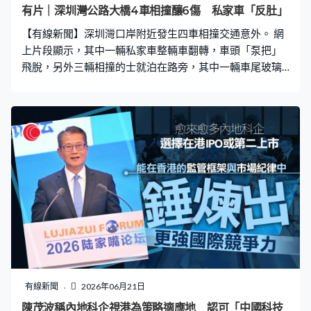
市民的熱情，像我回到自己的家鄉一樣。」 繼昂船洲軍營
有片｜深圳灣公路大橋4車相撞釀6傷 私家車「反肚」
開放外，石崗軍營及新圍軍營下周末都會開放予已預約的
【有線新聞】深圳灣口岸附近發生四車相撞交通意外。 網
市民參觀。
上片段顯示，其中一輛私家車整輛車翻轉，車頭「泵把」
飛脫，另外三輛相撞的士就泊在路旁，其中一輛車尾玻璃
碎裂。警方說六人受傷。受交通意外影響，由深圳灣公路
大橋前往邊境管制站的支路，部分行車線一度封閉。
有線新聞
2026年06月21日
陳茂波稱內地科企視港為策略適應地 認可「中國科技