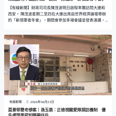
位。貿易方面亦表現理想，去年商品整體出口貨值超過5萬
【有線新聞】財政司司長陳茂波明日啟程率團訪問大連和
億港元，創歷史新高。 陳茂波指，隨着大灣區與長三角在
西安。 陳茂波星期二至四在大連出席由世界經濟論壇舉辦
十五五時期進一步
的「新領軍者年會」，期間會參加多場會議並發表演講，
討論「規模化創新」。他星期四轉到西安出席首屆西部商
業航天大會，將致辭介紹香港發展和機遇。兩地行程期間
陳茂波亦會拜會相關中央部委、當地領導等。 代表團一行
30多人，包括引進辦、投資推廣署、港投公司、科技園、
數碼港、港深創科園等高層，以及商關創科企業。陳茂波
星期六晚返港。
有線新聞
2026年06月21日
荔景邨雙老慘案｜孫玉菡：正檢視關愛隊探訪機制 優
先處理患認知障礙住戶