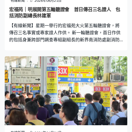
有線新聞
2026年06月21日
大的禮物就是陪伴。」葉小朋友：「爸爸，我愛你。」葉
宏福苑｜明展開第五輪聽證會 首日傳召三名證人 包
先生：「好好好。（記者：爸爸聽到覺得如何？）很開
括消防副總長林建軍
心，很乖。」葉小朋友：「我請他飲茶。（記者：你的預
【有線新聞】星期一舉行的宏福苑大火第五輪聽證會，將
算多少？）100元。」鄧先
傳召三名事實或專家證人作供。 新一輪聽證會，首日作供
的包括身兼跨部門調查專組副組長的新界南消防處副消防
總長林建軍、政府化驗所法證事務部總化驗師李詠文，以
及政府委任的消防工程專家袁國傑。第五輪聽證會共三
場，分別在本月22、24及25日舉行，委員會將聽取關於起
火及火勢迅速蔓延等口述證供。