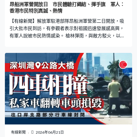
昂船洲軍營開放日 市民體驗打繩結、揮手旗 軍人：
香港市民特別真誠、熱情
【有線新聞】解放軍駐港部隊昂船洲軍營第二日開放，吸
引大批市民到訪，有參觀者表示對祖國迅速發展感高興，
有軍人說被市民熱情感染。 槍林彈雨，與敵方駁火，以無
人機投彈摧毀敵方據點，持槍攻破敵陣。這日昂船洲軍營
開放給市民參觀，可近距離一睹駐港解放軍模擬制服恐怖
分子的英姿。馮小姐：「很精彩，看到人很激情澎拜，很
熱血的感覺。」文先生：「看到我們祖國發展這樣快、這
樣偉大，我們很開心，所以來見識、看看變成怎樣。（曬
都不怕？）不怕。」鮑同學：「應該是我人生第一次拿起
真槍，雖然不是真的發射子彈的槍，但是挺不錯的。」 除
了接觸軍備，打繩結亦是另一個熱門的體驗活動。這個鞦
韆用繩結固定，開放日設有攤位讓市民向軍人學習繩結知
識。 場內亦有海軍教市民揮動手旗，軍人都被市民的興奮
感染。駐港部隊海軍二級上士馬馳：「我感到我們的香港
市民特別真誠、熱情。因為我老家在山東，山東有一句話
叫好客山東歡迎你。但是我在香港市民這邊也感受到香港
有線新聞
2026年06月21日