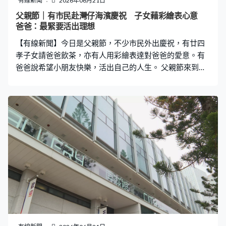
有線新聞
2026年06月21日
父親節｜有市民赴灣仔海濱慶祝 子女藉彩繪表心意
爸爸：最緊要活出理想
【有線新聞】今日是父親節，不少市民外出慶祝，有廿四
孝子女請爸爸飲茶，亦有人用彩繪表達對爸爸的愛意。有
爸爸說希望小朋友快樂，活出自己的人生。 父親節來到灣
仔海濱，「攞正牌」用爸爸的臉當畫布。Hailey：「畫了
愛心，上面寫了『DAD』，然後這個是Peppa豬，然後這
是音符。」Deon：「願望？女兒快高長大，開開心心，聽
教聽話成長，最重要是香港壓力是大的，但希望快快樂樂
的人生很重要，活出自己的人生，活出自己的理想。」 面
對高温跟「前世情人」的表白，超人的心都融化。
Edeline：「我愛你。（陳先生：我都愛你。）你的汗是粉
紅色。（記者：你敢不敢親爸爸一下？）不敢，你有粉紅
色汗。」Cani：「他們說不分年紀，總之將爸爸最英武的
樣子畫出來。我準備畫這個超人的標誌在上面，爸爸是超
人，有事情有他支持就會成功。」 「父親節快樂！」他們
三代同堂就選擇到旺角酒樓飲茶。鄭先生：「可以跟兒
子、孫兒一起飲茶，很開心。（記者：有沒有禮物？）最