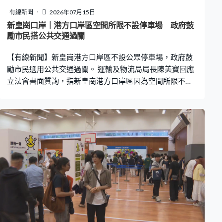
有線新聞
2026年07月15日
新皇崗口岸｜港方口岸區空間所限不設停車場 政府鼓
勵市民搭公共交通過關
【有線新聞】新皇崗港方口岸區不設公眾停車場，政府鼓
勵市民選用公共交通過關。 運輸及物流局局長陳美寶回應
立法會書面質詢，指新皇崗港方口岸區因為空間所限不設
公眾停車場，但已經安排各種本地及跨境公共交通，包括
七條專營巴士線、六條專線小巴線等。政府會在口岸周邊
地區物色合適地方，設置公眾停車場與泊車轉乘設施，以
及長遠考慮在新田科技城範圍內發展相關設施。