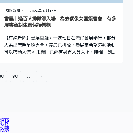
基礎文憑，再讀上去高級文憑。老師經常說要有計劃一、
計劃二，所以如果高級文憑不行，就基礎文憑。」VTC即
有線新聞
2026年07月15日
日起至下星期一接受同學網上或親身申請入學，15分鐘內
書展｜過百人排隊等入場 為去偶像女團簽書會 有參
可獲知取錄結果，親身報名可豁免申請費。
展書商對生意保持樂觀
【有線新聞】書展開鑼，一連七日在灣仔會展舉行，部分
人為出席明星簽書會，凌晨已排隊，參展商希望這類活動
可以帶動人流。 未開門已經有過百人等入場，時間一到，
隨即衝入場。一早排隊，不少人為的是搶購偶像女團的
書，再取入場券去簽書會，有歌迷不滿安排。王先生：
「原本我們幾個是凌晨2時、3時排隊，有位經理說可以跟
80
90
...
»
VIP一樣一視同仁上去一起排隊，但帶了我們到3樓排隊，
他們VIP遲過我們來，他們可以首先進入，這是極度不公
平。」 以往較受家長歡迎的補充練習，今年不算人多。剛
剛開始放暑假，這班學生都不敢鬆懈。升中五學生：「買
了白話文的閱讀理解，因為上次考試成績未如理想，要買
書回去練習。」另一位升中五學生：「我自己帶了500、
600多元，可能買一兩本參考書以及一本課外書。」家長
鄧女士：「（會買練習給她？）可能少少，但現在功課這