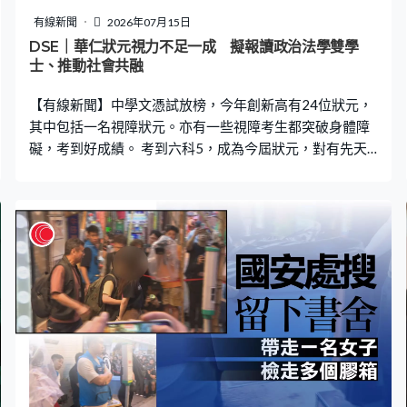
有線新聞
2026年07月15日
DSE｜華仁狀元視力不足一成 擬報讀政治法學雙學
士、推動社會共融
【有線新聞】中學文憑試放榜，今年創新高有24位狀元，
其中包括一名視障狀元。亦有一些視障考生都突破身體障
礙，考到好成績。 考到六科5，成為今屆狀元，對有先天
眼疾的考生來說，絕不簡單。他視力僅餘不足一成，備考
和應考都困難重重。香港華仁書院狀元鄭子絃：「例如是
看閱讀的材料，一些讀本等時候，其實都會有些障礙。例
如要花多些時間去看，或者看的時候辛苦，容易疲累。去
到真的考試時，其實剛才說的困難仍然存在，可能看試卷
會較困難，要用較多時間。」 他計劃報讀港大，政治學及
法學雙學士。鄭子絃：「現在對共融，視障方面的調適和
關懷，有上升趨勢。但仍然在法律層面，希望能夠更幫到
一些弱勢社群。」 鄭資同樣嚴重視障，考到兩科5，他開
發了一個應用程式，直接轉譯點字，自助亦助人。聖保羅
書院考生鄭資：「如果我要和主流學校老師溝通，例如改