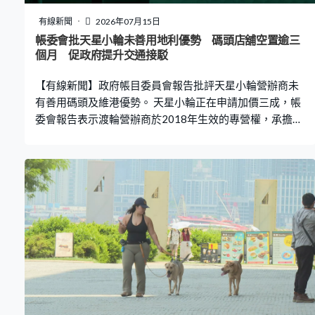
有線新聞
2026年07月15日
帳委會批天星小輪未善用地利優勢 碼頭店舖空置逾三
個月 促政府提升交通接駁
【有線新聞】政府帳目委員會報告批評天星小輪營辦商未
有善用碼頭及維港優勢。 天星小輪正在申請加價三成，帳
委會報告表示渡輪營辦商於2018年生效的專營權，承擔了
中環七號碼頭、灣仔和尖沙咀渡輪碼頭的管理責任，並承
諾碼頭範圍優化設施和服務，以減輕加價壓力。但由23至
25年期間，三個碼頭的50間店鋪中有七間連續空置逾90
天，帳委會認為維港兩岸商業價值很高，渡輪公司未能發
揮碼頭的地利優勢，建議不同政策局加強合作，推出便利
措施，令碼頭空間能充分利用，並加強碼頭的交通接駁。
帳委會副主席鄭泳舜：「運輸署也與船務公司，我知道有
一定探討，特別就碼頭的營運上，如何增加多些零售點的
商討，希望碼頭的對接、接連日後可以做好些，如灣仔那
條航線比較薄弱，其中一個原因接駁都比較困難，透過運
輸署做好轉乘接駁都有助渡輪乘客的提升。」