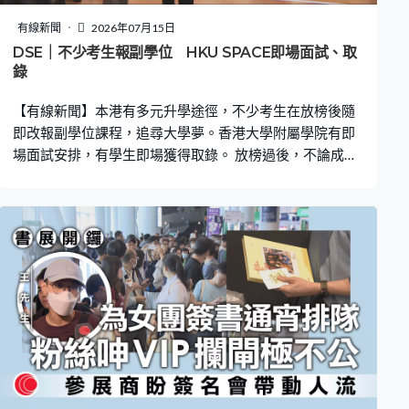
有線新聞
2026年07月15日
DSE｜不少考生報副學位 HKU SPACE即場面試、取
錄
【有線新聞】本港有多元升學途徑，不少考生在放榜後隨
即改報副學位課程，追尋大學夢。香港大學附屬學院有即
場面試安排，有學生即場獲得取錄。 放榜過後，不論成績
如何都要為未來打算。有不少考生選擇到香港大學附屬學
院報讀副學位課程，尋找多一條出路。應屆考生ACE：
「因為今年競爭都比以往大，所以擔心自己的分數會否不
夠。」應屆考生Charlie：「絕對失望，沒有其他藉口，自
己不夠努力、失望，如果可以對過去的自己說，不要偷
懶、看手機，努力溫書。」 有考生來面試即場獲得取錄，
希望銜接學士學位，將來實現夢想。黎巴嫰裔應屆考生
Pragya Rai：「我選擇了英語副學位、英語文學，希望將
來可以成為英文老師。」 條條大路通羅馬，VTC職訓局今
個學年有140項不同程度課程，約13,000個學額。應屆考
生李先生：「預期有5個『2』，結果沒有，所以希望試試