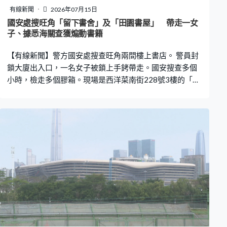
有線新聞
2026年07月15日
國安處搜旺角「留下書舍」及「田園書屋」 帶走一女
子、據悉海關查獲煽動書籍
【有線新聞】警方國安處搜查旺角兩間樓上書店。 警員封
鎖大廈出入口，一名女子被鎖上手銬帶走。國安搜查多個
小時，檢走多個膠箱。現場是西洋菜南街228號3樓的「留
下書舍」，書店昨天在社交媒體公布於8月底結束營業。
國安處下午又搜查西洋菜南街56號2樓的「田園書屋」，
帶走多箱證物。據了解，海關早前在一批由境外寄到香港
的貨物中，發現具煽動意圖的書籍。