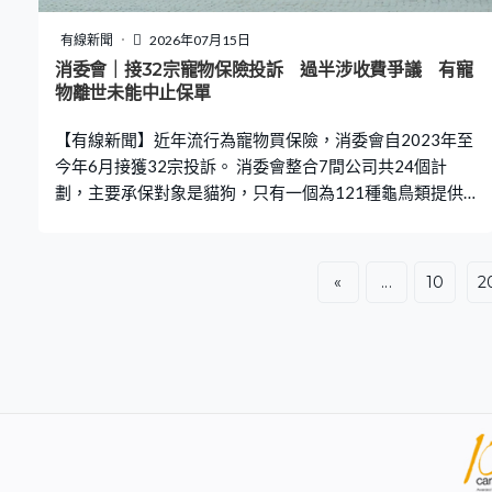
有線新聞
2026年07月15日
消委會｜接32宗寵物保險投訴 過半涉收費爭議 有寵
物離世未能中止保單
【有線新聞】近年流行為寵物買保險，消委會自2023年至
今年6月接獲32宗投訴。 消委會整合7間公司共24個計
劃，主要承保對象是貓狗，只有一個為121種龜鳥類提供
保障，收費由1,000至14,000元，其中19個計劃，包含第
三者責任保險。消委會提醒因滋擾、噪音等引致的索償未
必涵蓋，若主人明知寵物具攻擊性，而未有採取合理措
«
...
10
2
施，例如牽繩或使用口罩，保險公司亦可能拒賠。而收到
的32宗投訴，過半是價格及收費爭議，包括自動續保以及
寵物離世未能中止保單。