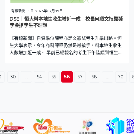
有線新聞
2026年07月15日
DSE｜恒大料本地生收生增近一成 校長何順文指靠獎
學金搶學生不理想
【有線新聞】自資學位課程亦是文憑試考生升學出路。恒
生大學表示，今年商科課程仍然是最搶手，料本地生收生
人數增加近一成。 早前已經報名的考生下午陸續到恒生大
學遞交成績資料，考生亦可以即場報名，更有機會即場面
試。有考生穿上西裝到場，希望「博一博」報讀商科學
系。恒生大學校長何順文說，今年將收取1850個本地生，
56
0
30
...
54
55
57
58
...
70
比去年多150個，以環球商業管理以及傳播系競爭激烈。
有其他院校被指以獎學金「搶學生」，何順文形容情況不
理想。 恒生大學校長何順文：「我們當然有很多不同類型
獎學金，但我們學校通常都覺得這是一個鼓勵、一個獎
勵，不是去『搶學生』。我們反而要關心、支援多一點，
不只是錢，是在其他學術輔導以及情緒輔導。我希望傳媒
不要花篇幅、時間只是放在所謂狀元或者鬥多少粒星，我
覺得如果香港還停留在這個階段，我覺得是幾可悲的。」