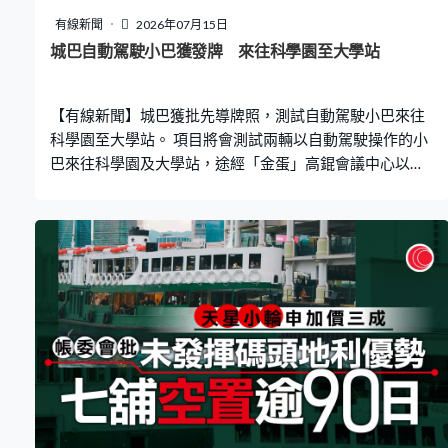
堡壘，只是一道屏障。對於社會批評市建局矮化自身職
有線新聞
2026年07月15日
能，代表律師稱不完全同意，解釋作為非執法機構只能減
城巴自動駕駛小巴獲發牌 來往科學園至大學站
低風險，亦難以交叉核對入標承建商的背景資料及防止他
們與法團私下串通。市建局同意在個別範疇可以做得更
【有線新聞】城巴獲批先導牌照，測試自動駕駛小巴來往
好，未來的加強版「招標妥」，會有顧問公司和承建商
科學園至大學站。 項目將會測試兩輛以自動駕駛操作的小
「預審
巴來往科學園及大學站，途經「金蛋」高錕會議中心以及
應科院。測試期間，車上會長駐後備操作員，有需要時可
以接管駕駛，所有先導自動車必須展示運輸署先導自動車
標籤，讓司機和行人識別。