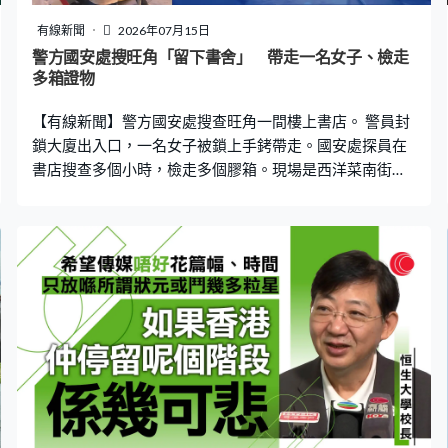
功課等，需要數天時間，經過『心光』點字轉譯部轉譯功
課，由點字轉做印刷字，這個時間對我的學習進度，對老
有線新聞
2026年07月15日
師也有影響。所以我自己寫了應用程式，可以將電子版點
警方國安處搜旺角「留下書舍」 帶走一名女子、檢走
字直接導入，應用程式內，它可以立即轉譯成印刷字的數
多箱證物
學。」 視障學生各有才能，她就在音樂科考到5級好成
【有線新聞】警方國安處搜查旺角一間樓上書店。 警員封
績，透過彈琴抒發以外，亦知道要打開心扉。銘
鎖大廈出入口，一名女子被鎖上手銬帶走。國安處探員在
書店搜查多個小時，檢走多個膠箱。現場是西洋菜南街
228號3樓書店「留下書舍」，書店昨天在社交媒體公布，
於8月底結束營業。