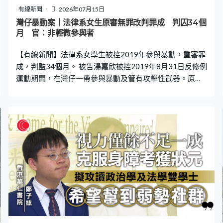
有線新聞
2026年07月15日
灣仔暴動案｜法律系女生原審無罪改判罪成 判囚34個
月 官：非輕微參與者
【有線新聞】法律系女學生被控2019年參與暴動，重審罪
成，判監34個月。 被告湯嘉欣被控2019年8月31日反修例
運動期間，在灣仔一帶參與暴動及管有攻擊性武器。原審
裁定兩項罪名不成立，律政司上訴，其中暴動罪上訴得
直，案件發還重審，罪名成立。法官判刑時稱，案發當晚
暴力程度相當嚴重，被告並非輕微參與者，量刑起點應為
48個月。考慮到辯方求情指被告沒有潛逃，由無罪變成有
罪，至今7年，亦失去成為律師的機會，因此減刑14個
月，最終判監34個月。