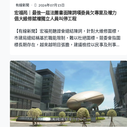
有線新聞
2026年07月15日
宏福苑｜最後一屆法團書面陳詞嘆委員欠專業及權力
倡大維修賦權獨立人員叫停工程
【有線新聞】宏福苑聽證會總結陳詞，針對大維修圍標，
市建局總結稱基於職能限制，難以杜絕圍標。競委會指圍
標長期存在，越來越明目張膽，建議檢控以民事及刑事雙
軌並行，加強阻嚇。 獨立委員會其中一個要處理的議題，
是如何解決圍標問題。競委會發現，犯罪集團「明刀明
槍」招攬其他承建商參與圍標，但承建商早已被招攬，顯
示圍標長期而且有系統地存在，要打擊圍標集團、消除陋
習，相當困難。競委會建議圍標罪成要判處巨額罰款，確
保「呃嘅每一蚊都要攞番出嚟」，又建議修例，將所有嚴
重反競爭行為刑事化。被問到刑事化的舉證標準會更高，
競委會提議民事刑事雙軌並行，如涉及重大公眾利益可以
刑事檢控，亦可以繼續以民事處理，確保有足夠阻嚇作
用。 市建局一方指，「招標妥」要求投標者簽署不合謀投
標證明書，若參與合謀有可能干犯串謀詐騙，很多犯罪集
團都避免使用，但計劃並非萬無一失，也不是杜絕圍標的