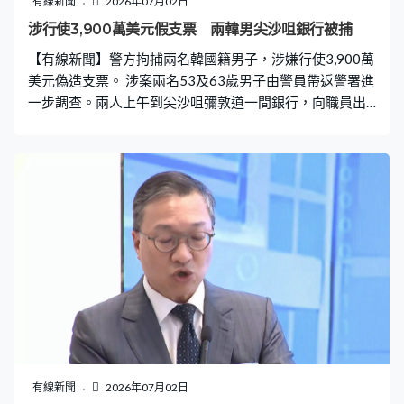
有線新聞
2026年07月02日
涉行使3,900萬美元假支票 兩韓男尖沙咀銀行被捕
【有線新聞】警方拘捕兩名韓國籍男子，涉嫌行使3,900萬
美元偽造支票。 涉案兩名53及63歲男子由警員帶返警署進
一步調查。兩人上午到尖沙咀彌敦道一間銀行，向職員出
示一張面額3,900萬美元支票，要求存入一間公司賬戶。職
員驗證後發現支票印刷模糊，懷疑遭人偽造、於是報警，
警方列作串謀欺詐案處理。
有線新聞
2026年07月02日