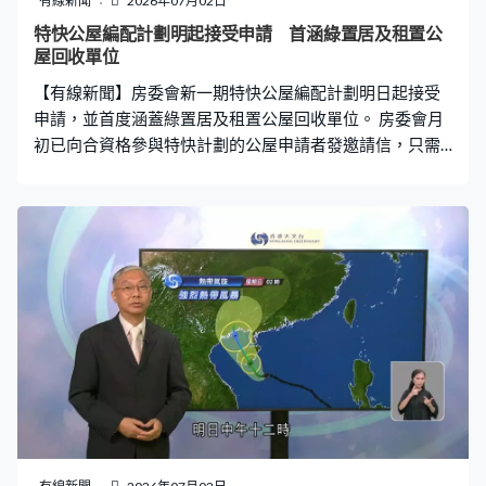
有線新聞
2026年07月02日
共錄得23宗成人嚴重個案，其中2人死亡。本周亦錄得2宗
特快公屋編配計劃明起接受申請 首涵綠置居及租置公
兒童新冠嚴重個案，他們皆未曾接種新冠疫苗。衞生防護
屋回收單位
中心緊急應變及項目管理處主任梁耀康：「整體完成初次
【有線新聞】房委會新一期特快公屋編配計劃明日起接受
劑次的比率估算超過
申請，並首度涵蓋綠置居及租置公屋回收單位。 房委會月
初已向合資格參與特快計劃的公屋申請者發邀請信，只需
遞交一份申請表，除了可獲得提早入住公屋機會，亦有機
會選擇購買租置計劃回收單位或綠置居項目重售單位。截
至5月，未售的公屋租置單位平均定價為24萬至45萬元，
而綠置居的三個項目高宏苑、錦柏苑及宏緻苑，平均售價
約為116萬元。申請者要在本月16日前提交申請表，預計
今年第三季選樓。