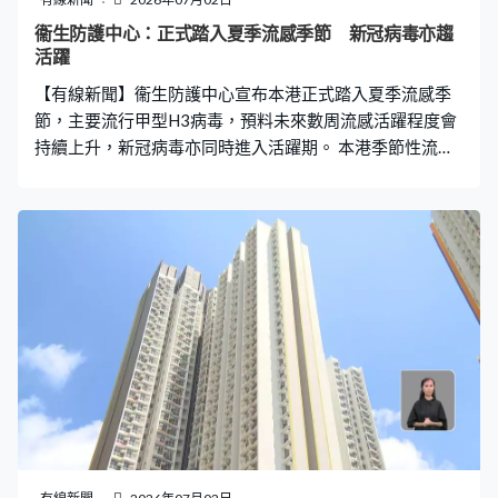
衞生防護中心：正式踏入夏季流感季節 新冠病毒亦趨
活躍
【有線新聞】衞生防護中心宣布本港正式踏入夏季流感季
節，主要流行甲型H3病毒，預料未來數周流感活躍程度會
持續上升，新冠病毒亦同時進入活躍期。 本港季節性流感
活躍程度過去數周持續上升，衞生防護中心最新公布流感
病毒陽性百分比達6.69%，超越基線水平，六成感染屬甲
型H3流感。衞生防護中心傳染病處主任歐家榮：「本地流
感活躍程度處於上升趨勢，並且已經超越基線水平，確定
香港已經踏入流感季節。有H1和乙型病毒共同流行，我們
會密切監察情況，看看維持多久。一般以往夏季流感季節
通常維持8至12周，我們預計可能8月至9月份流感活躍程
度仍然維持比較高的水平。」 中心表示成人感染流感嚴重
個案，已由5月平均每周8.6宗升至過去一星期的23宗，七
成為長者。而中心上周錄得46宗院舍及學校爆發流感個
案，七成個案來自學校，本周亦出現2宗兒童嚴重個案。中
心預料流感入院數字、院舍及學校爆發個案會在未來數周
進一步上升。 另外新冠病毒活躍程度亦同時上升，5月起