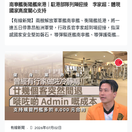
到是一個離開課室的學習機會。」 另一艘抵港的衡陽艦
南寧艦衡陽艦來港｜駐港部隊列陣迎接 李家超：體現
2008年入列，具有警戒探測以及對岸、對海、對空及反潛
國家高度關心支持
等綜合作戰能力。兩艘軍艦都是首次來港，將會停留五
【有線新聞】兩艘解放軍軍艦南寧艦、衡陽艦抵港，將一
日，其中周六周日會開放予已預約
連五日停靠昂船洲軍營，行政長官李家超到場迎接，指深
感國家安全堅如磐石。 導彈驅逐艦南寧艦、導彈護衛艦衡
陽艦上午約8時由鯉魚門駛入維港，在駐港解放軍護衛艦領
航下橫越維港。有市民在岸邊守候，近距離拍攝軍艦。 退
役海軍高先生：「每次過來就像見一見老戰友，因為以前
不說朝夕相處，至少以前也共處了很多時候，所以說看見
這軍艦有點感情。」廣州遊客高先生：「雖然說都是軍
艦，但是不同時間、不同地點。去年的時候是國慶，今年
恰好是七一、香港特區政府回歸，所以它賦予我們的意義
也是很不一樣的。」 衡陽艦先抵達昂船洲軍營靠岸，解放
軍駐港部隊奏樂、列陣迎接，艦上軍人揮手回應，南寧艦
緊隨其後靠岸，行政長官李家超、中聯辦主任周霽及由各
界人士組成的歡迎隊伍迎接艦上的軍官。 李家超說一年內
接連有艦隊來港，充分體現國家對香港的高度關心及支
持，在展示科技實力、展現責任擔當等有重大意義。「國
有線新聞
2026年07月02日