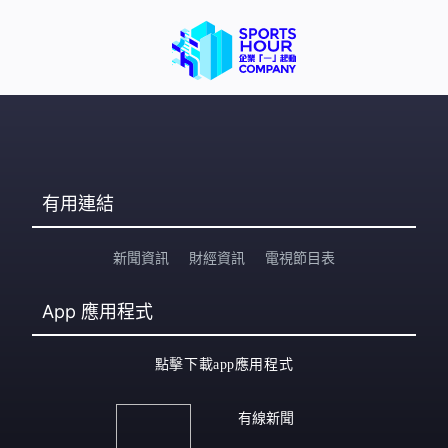
誹謗。我在美國看世界盃、看C朗，為甚麼我無端有份協助
調查？我希望澄清這件事，我亦寄發律師信予那個媒
體。」 球會正物色主教練，有消息會盡快公布。
有用連結
新聞資訊
財經資訊
電視節目表
App
應用程式
點擊下載app應用程式
有線新聞