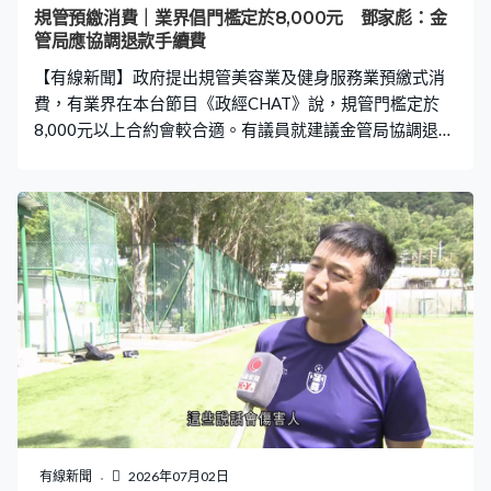
防科技的急速突破，讓我們親眼見證國防科技自主創新的
規管預繳消費｜業界倡門檻定於8,000元 鄧家彪：金
實力，深切感受國家安全堅如磐石，更讓我們深刻認識國
管局應協調退款手續費
家強則民族立、民族興則香江安。」 對上一次解放軍軍艦
【有線新聞】政府提出規管美容業及健身服務業預繳式消
來港是去年國慶期間的戚繼光艦及沂蒙山艦，而
費，有業界在本台節目《政經CHAT》說，規管門檻定於
8,000元以上合約會較合適。有議員就建議金管局協調退款
手續費安排，以免過份影響商戶現金流。 政府建議就美容
業及健身服務業預繳式收費，訂立7天法定冷靜期、合約有
效期最長兩年等建議，不過提出合約要達一定金額，有業
界認同合約金額門檻定在8,000元會較合適。 香港健身
Guide主席邱益忠：「曾經有行家對我說，自發推出冷靜期
後，當月有20多個客人簽約後突然取消合約，同事要處理
退費手續都浪費行政成本及時間，這是有些困擾，所以希
望政府金額門檻高些少。」香港美容業總會創會會長葉世
雄：「一個服務可能有很多組合，有些組合金額高些、金
額低些。如果銀碼太小，對金額少、簡單組合，門檻式服
務會受影響。」 美容業界關注處理信用卡交易退款時，商
戶可扣除的手續費水平低於銀行實際收取，有立法會議員
認為金管局可以加強角色。立法會議員鄧家彪：「所以其
有線新聞
2026年07月02日