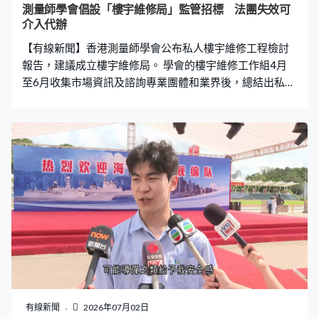
測量師學會倡設「樓宇維修局」監管招標 法團失效可
介入代辦
【有線新聞】香港測量師學會公布私人樓宇維修工程檢討
報告，建議成立樓宇維修局。 學會的樓宇維修工作組4月
至6月收集市場資訊及諮詢專業團體和業界後，總結出私樓
維修工程的10個問題，包括監管碎片化、維修顧問權力過
度集中、市場出現合謀投標，及施工監察、記錄及責任斷
層等。建議成立樓宇維修局，監管涉及法定命令的工程，
審批顧問及承建商名冊及施行紀律處分，並設表現評核機
制及監管招標程序。如果法團失效、有重大安全風險、工
程金額或複雜度高，可以介入代辦工程。學會又建議設立
投訴及調解機制，解決工程糾紛。 香港測量師學會樓宇維
修工作組主席何鉅業：「很多小業主跟我們說，就算內部
小業主自己也有很多意見，大家都會質疑大家的意見。他
們在過程裡面花了很多心血、心力協調，但總會有人覺得
會不會有人有不良企圖，會不會有個人利益。所以其實獨
立性是很重要，大家希望如果有一個獨立的團體、機構，
代他們做最後的決策，甚至監督整個過程，業主就少一些
有線新聞
2026年07月02日