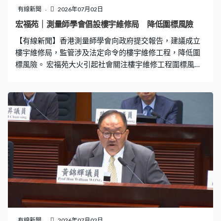
有線新聞
2026年07月02日
宏福苑｜測量師學會倡設樓宇維修局 降低圍標風險
【有線新聞】香港測量師學會向政府提交報告，建議成立
樓宇維修局，監管涉及法定命令的樓宇維修工程，降低圍
標風險。 宏福苑大火引起社會關注樓宇維修工程圍標風
險，香港測量師學會4月至6月收集市場資訊及諮詢意見
後。總結出現時維修工程的10個問題，包括業主工程知識
及法團治理能力不足，決策機制亦有缺陷，例如有人透過
購入單位，在大廈「落釘」以影響法團遴選工程顧問和承
建商；又發現維修顧問權力過度集中，同時負責檢測、招
標及監督，而工程多層分判，令記錄不完整亦無法追責，
市場更長期出現反競爭行為。 香港測量師學會樓宇維修工
作組主席何鉅業：「當然總會十隻手指有長短，做得可能
質素不好，但不代表他們的行為不良好，我們其實都可以
修正，最重要是我們持續監察。」 學會建議成立樓宇維修
局，監管涉及強制驗樓令或消防指示等的必要工程，嚴格
審批顧問及承建商名冊，評核表現及監管招標程序；又提
議如果涉及三無大廈、法團失效、有重大安全風險、工程
有線新聞
2026年07月02日