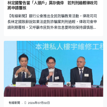
林定國警告當「人頭戶」莫存僥倖 若判刑過輕律政司
將申請覆核
【有線新聞】銀行公會推出全民防騙教育活動，律政司司
長林定國致辭說如果法庭對詐騙案判刑過輕，律政司會申
請刑期覆核，又呼籲市民對外來信息要時刻保持謹慎態
度。 林定國：「所謂『跑腿』或『人頭戶』往往抱着僥倖
心態，以為法庭是會對他們輕判。雖然法庭一般來說，對
這類案件的確會判處具阻嚇性刑罰，但假如法庭判刑明顯
過輕或者是原則上犯錯的話，律政司是會向上訴法庭申請
刑期覆核。很多犯案手法都不過是舊酒新瓶，大家千萬不
要高估自己，要有『我絕對有機會被騙』的心理準備，任
何事情應該要保持謹慎、懷疑的態度。」
有線新聞
2026年07月02日