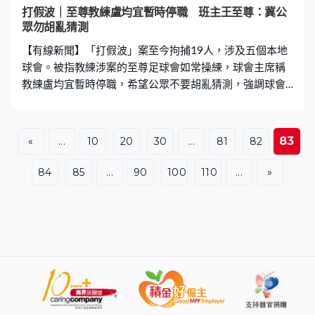
實機制出來不應該令到商戶倒蝕，所以第一金管局有責
打假波｜至尊教練盧均宜暫時停職 班主王至尊：冀公
任。知道過去有些不幸事件，大型集團倒閉，通常金管局
眾勿胡亂猜測
與消委會出手，呼籲用信用卡付款的一定要清晰所有發卡
【有線新聞】「打假波」案至今拘捕19人，涉及五個本地
銀行有同一守則，就是當成不
球會。被指教練涉案的至尊足球會如常操練，球會主席稱
教練盧均宜暫時停職，希望公眾不要胡亂猜測，強調球會
成績有目共睹，不容忍任何違法或操控賽果的行為。 至尊
足球會如常操練，未見教練盧均宜，球會主席王至尊就有
落場，他透露盧均宜暫時停職，希望外界不要胡亂猜測，
83
«
...
10
20
30
...
81
82
亦不要漠視球會的成績。「『至尊』上年取得冠軍，我們
基本上贏了所有球隊，我對盧均宜教練是相信的，在現時
84
85
...
90
100
110
...
»
的風波下會先暫時停職。希望大家不要拿著標題就覺得別
人有參與，你不知道當中的內容或溝通，當然我也不知
道。看看官方聲明，從來沒有提及任何人士或球會名字，
希望大家不要指鹿為馬，這些說話會傷害人。」 廉署及警
方的聯合行動至今拘捕19人，案件仍在調查中。至尊球會
早前已發聲明，表明支持公平競技，對非法操控賽果零容
忍，王至尊亦澄清他沒有被帶走調查。「從來沒有任何政
府機構、警方或廉政公署邀請我協助調查，所以這件事是