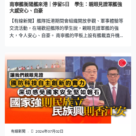
憂慮。」
南寧艦衡陽艦來港｜停留5日 學生：親眼見證軍艦強
大感安心、自豪
【有線新聞】艦隊抵港期間會組織開放參觀、軍事體驗等
交流活動，在場歡迎艦隊的學生說，親眼見證軍艦的強
大，令人安心、自豪。 南寧艦的甲板上設有艦載直升機機
位，海軍在艦上駐守，展示日常工作，參觀的市民可以近
距離一睹海軍服飾。海軍南寧艦編隊中校軍官雷霄：「我
們將開展訓練展示軍事體驗、文藝展演等一系列互動交流
活動，讓港大的港澳同胞更直觀深入了解新時代國防和軍
隊建設發展情況。」2021年入列的南寧艦是國家自主設計
建造的導彈驅逐艦，可實行區域防空、對海突擊等任務。
漢華中學學生Lucas：「可以見到船上很多設施、很多槍，
讓我感到國家發展真的很強大，可能導彈之類給予我安全
感。」香港教育工作者協會黃楚標中學學生Caspar：「見
到國家軍事發展這麼好，我覺得很安心。香港一直背靠強
大的祖國，我覺得很自豪。」九龍城區議員利哲宏：「我
本身自己也有教公社科，科目其中一個很重要的板塊是讓
學生認識國家發展，特別是軍事成就，我想是真的可以看
有線新聞
2026年07月02日