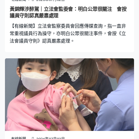
規模龐大或複雜，可以介入代辦工程；若業主有高度共
黃錦輝涉醉駕｜立法會監委會：明白公眾很關注 會按
識，在極高業權比例及嚴謹條件下亦可申請退出監管。 被
議員守則認真嚴肅處理
問會否與其他部門職能重疊，學會稱只是終極方案須有獨
【有線新聞】立法會監察委員會回應傳媒查詢，指一直非
立機構監管工程，強調不是要取代部門法定權力。
常重視議員行為操守，亦明白公眾很關注事件，會按《立
法會議員守則》認真嚴肅處理。
有線新聞
2026年07月02日