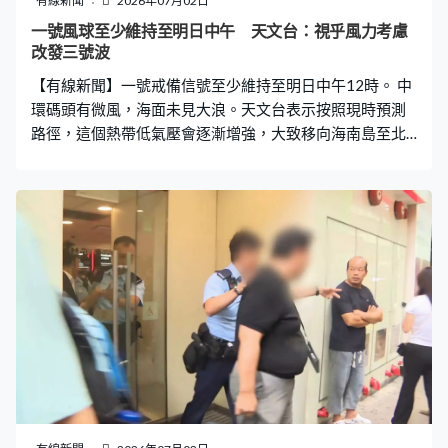
有線新聞
2026年07月02日
一號風球至少維持至明日中午 天文台：視乎風力考慮
改發三號波
【有線新聞】一號戒備信號至少維持至明日中午12時。 中
環碼頭有微風，海面未見大浪。天文台表示按照現時預測
路徑，這個熱帶低氣壓會逐漸增強，大致移向海南島至北
部灣一帶，與本港保持相當距離，預計明日天氣漸轉不
穩，風勢逐漸增強，有狂風驟雨及雷暴。 天文台署理高級
科學主任林學賢：「今日日間組織仍較為鬆散，大致採取
偏西路徑，移向海南島以南海域，與本港保持相當距離。
一號戒備信號會至少維持至明日中午12時，隨後天文台會
視乎熱帶氣旋的強度變化、強風區與珠江口的距離及本地
風力情況，評估是否需要改發三號強風信號。」