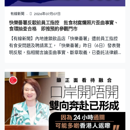
有線新聞
2026年07月07日
快樂番薯反駁前員工指控 批食材腐爛照片歪曲事實、
食環抽查合格 即推預約參觀門市
【有線新聞】內地連鎖飲品店「快樂番薯」遭前員工指控
有食安問題及聘請黑工，「快樂番薯」昨日（6日）發表聲
明反駁，指相關言論歪曲事實、斷章取義，已委託法律顧
問跟進並向相關人士發出律師信；同時即日起推出「全民
監督計劃」，開放門店供市民預約參觀。 批言論歪曲事
實 政府抽查符合食安要求 針對前員工指控鼠患成災、食
材腐爛出現蛆蟲等，並展示多張圖片及影片，「快樂番
薯」在聲明中表示，經公司核查，確認相關畫面拍攝於門
市定期閉店深層清潔期間，有關人士發布內容時刻意混淆
拍攝時間與實際營運情境，將清潔期間的畫面與正常營業
狀況作不恰當連結，並不能反映門市日常實際狀況。 發言
人指出，相關事件引起熱議後，食環署已前往公司多間門
市進行突擊抽查，入境處亦同步到店巡查，強調截至目
前，所有受查門市均符合香港食品安全及衞生要求，未發