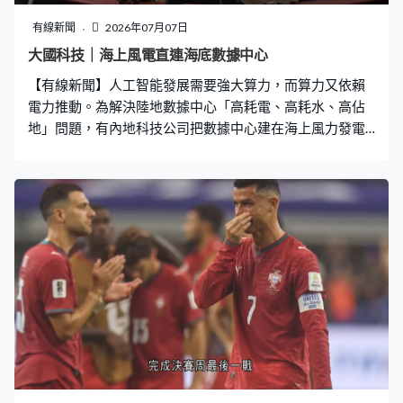
有線新聞
2026年07月07日
大國科技｜海上風電直連海底數據中心
【有線新聞】人工智能發展需要強大算力，而算力又依賴
電力推動。為解決陸地數據中心「高耗電、高耗水、高佔
地」問題，有內地科技公司把數據中心建在海上風力發電
場附近的海裡，形成「算電協同」。 上海臨港外海這座黃
色建築為全球首個投入運行的海上風電直連海底數據中
心，露出水面20多米的只是「冰山一角」，水下10米深處
才是機房，總重1,950噸，相當於1,300輛私家車重量，內
設192個機櫃、數千台伺服器。 這個24小時不停運轉的海
底數據中心去年建造時要克服強勁風浪、泥沙含量高的複
雜海況，那為何公司仍然決心興建呢？傳統數據中心機房
溫度要保持在18至27度，約四成電力都用於降溫，這座
2.3兆瓦的海底數據中心若用淡水散熱，一年要消耗4萬噸
水，相當於一個家庭100年的用水量。但這片海域年均水
溫僅15度，等於天然散熱器，採用無動力冷媒循環技術，
以海水冷卻伺服器，不用消耗淡水。 至於距離數據中心