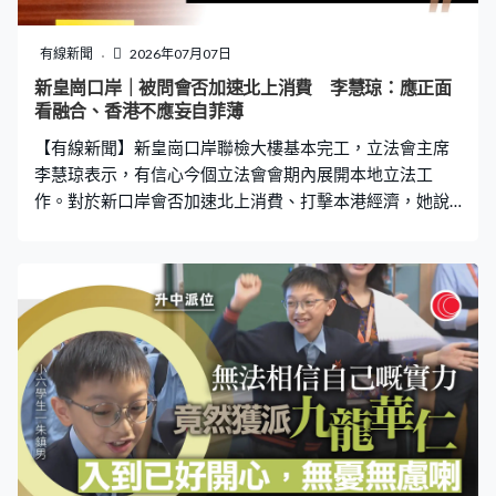
現使用違規食材、衞生不合標準或違反勞工法規的情況。
推「全民監督」 市民可預約參觀 發言人續說，公司在食
有線新聞
2026年07月07日
品行業耕耘18年，於福建廈門自購土地並興建產業園，建
新皇崗口岸｜被問會否加速北上消費 李慧琼：應正面
立完整的自有供應鏈及規模化的採購體系，公司所有主要
看融合、香港不應妄自菲薄
原材料均按照香港相關法規及標準進行採購與檢驗。發言
【有線新聞】新皇崗口岸聯檢大樓基本完工，立法會主席
人指出，品牌以供應鏈管理能力，持續為香港市
李慧琼表示，有信心今個立法會會期內展開本地立法工
作。對於新口岸會否加速北上消費、打擊本港經濟，她說
香港不應妄自菲薄。 李慧琼：「要讓它試行完成，確保運
作暢順都重要的，我自己估計一直努力推進中。我們應該
正面看融合，因為口岸開不開，雙向奔赴已經形成，如果
更方便，其實香港也有自身條件做好，也可以吸引更多灣
區的人可以來自由行。另外如果口岸更加方便，因為它24
小時通關，那個位置也是最中心的，如果大家都有口岸的
話，其實可能多些香港人回港。」