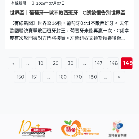
500米的海上風電場，年發電量超過5億度電，通過水下光
有線新聞
2026年07月07日
電複合電纜將綠電直接供應給數據中心，每年節省6,100萬
世界盃｜葡萄牙一球不敵西班牙 C朗飲恨告別世界盃
度電，減少的二氧化碳相當於160萬棵樹一年的吸收量。
【有線新聞】世界盃16強，葡萄牙0比1不敵西班牙。 去年
現在已經有陸上的人工智能算力中心接入海底數據中心，
歐國聯決賽擊敗西班牙封王，葡萄牙未能再贏一次，C朗拿
方便補充
度有次攻門被對方門將接實。左閘紐奴文迪斯換邊後傷
出，葡萄牙實力受影響，補時1分鐘被西班牙的美連奴射
入，葡萄牙輸0比1。 賽前宣布今屆最後一次出戰世界盃，
41歲的C朗完成決賽周最後一戰。
149
«
...
10
20
30
...
147
148
150
151
...
160
170
180
...
»