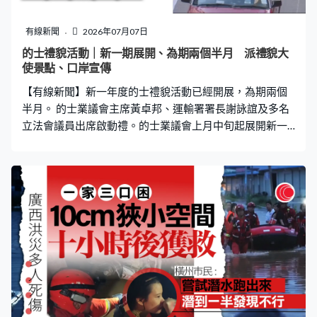
至40倍，相信有助減低心臟病風險，但需要更長期的追蹤
研究。養和正探討「大劑量少次數」的治療方法，患者要
有線新聞
2026年07月07日
接受5次的大劑量質子治療，初步數據理想。張天怡：「病
的士禮貌活動｜新一期展開、為期兩個半月 派禮貌大
人減少（治療）次數會更方便，治療時間由本來15次、要
使景點、口岸宣傳
三個星期才完成，變成一個多星期就能完成。坊間有擔心
【有線新聞】新一年度的士禮貌活動已經開展，為期兩個
會不會每次多了劑量便會多了副作
半月。 的士業議會主席黃卓邦、運輸署署長謝詠誼及多名
立法會議員出席啟動禮。的士業議會上月中旬起展開新一
年度禮貌活動，派出大學生禮貌大使在港九新界多個旅遊
景點以及口岸的士站維持秩序、派發宣傳資料，提醒司機
不拒載、不濫收車資。