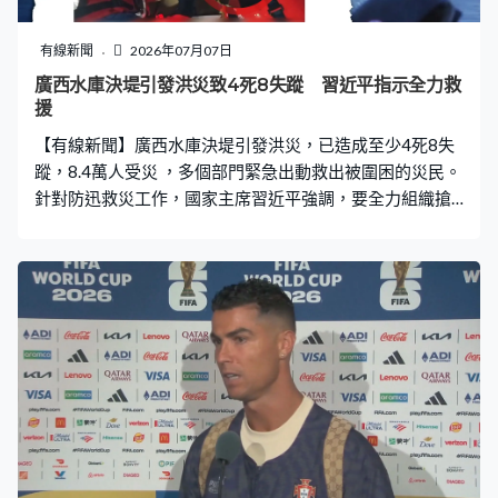
有線新聞
2026年07月07日
廣西水庫決堤引發洪災致4死8失蹤 習近平指示全力救
援
【有線新聞】廣西水庫決堤引發洪災，已造成至少4死8失
蹤，8.4萬人受災 ，多個部門緊急出動救出被圍困的災民。
針對防迅救災工作，國家主席習近平強調，要全力組織搶
險救援，傷員救治和安置等工作。 廣西南寧橫州市周一受
到風暴美莎克影響，多座水庫決堤引發洪災，在損毀較嚴
重的六藍水庫一帶，由於水勢來得急，很多人來不及疏
散，消防入夜後繼續用橡皮艇救出被困居民，有村民腳部
受傷，截至晚上10時半，當地共轉移710人。而在災情嚴
重的雲表鎮，有一家三口被洪水圍困，在剩下10厘米空間
供他們呼吸的狹小地方，等待10小時後獲救。橫州市民：
「我們已經想嘗試潛一下水自己跑出來，潛到一半發現不
行。」 橫州市洪水現時逐漸消退，水位下降，當地工作人
員指，這次決堤的六藍水庫，屬於中型水庫，蓄水量約有
9300萬立方米，主壩長度超過500米，目前發現了兩個決