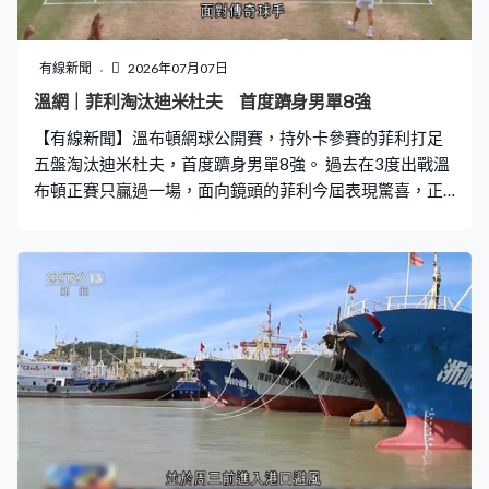
有線新聞
2026年07月07日
溫網｜菲利淘汰迪米杜夫 首度躋身男單8強
【有線新聞】溫布頓網球公開賽，持外卡參賽的菲利打足
五盤淘汰迪米杜夫，首度躋身男單8強。 過去在3度出戰溫
布頓正賽只贏過一場，面向鏡頭的菲利今屆表現驚喜，正
手打板對角打出氣勢。鬥同樣持外卡參賽、保加利亞的迪
米杜夫，贏7比5後，陷於劣勢，連輸3比6、4比6，盤數落
後1比2。菲利無放棄，趁迪米杜夫上網打板超身球，贏6
比4，要打第五盤分勝負。 這位英國球手說小時候經常來
溫布頓看比賽，到現在首度置身中央場，面對傳奇球手感
到難以置信。與迪米杜夫互保發球局，菲利連續兩圈鬥到
「搶十」都成為贏家，為費達拿、主場球迷送上好戲，菲
利細分贏10比7，盤數3比2過關，8強對應屆法網亞軍意大
利的高保利。 面向鏡頭的費利斯以7比6、6比4、6比4淘
汰畢布歷，8強鬥施維列夫及利赫捷卡的勝方。