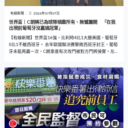
口，其中一個有幾十米。 財政部和應急管理部緊急預撥1.6
億元中央自然災害救災資金，支持廣西、湖南、遼寧等6省
有線新聞
2026年07月07日
區開展洪澇、地質災害搶險救災工作，國家發改委亦撥款
世界盃｜C朗稱已為球隊傾盡所有、無憾離開 「在我
一億元支援救災。中央氣象台早上繼續發出暴雨橙色預警
出現前葡萄牙沒贏過冠軍」
和強對流天氣預警，預計廣西東南部局部地區有特大暴
【有線新聞】世界盃16強，比利時4比1大勝美國，葡萄牙
雨，雨量可達到250
0比1不敵西班牙。 去年歐國聯決賽擊敗西班牙封王，葡萄
牙未能再贏一次，C朗拿度有次攻門被對方門將接實。左閘
紐奴文迪斯換邊後傷出，葡萄牙實力受影響，補時1分鐘被
西班牙的美連奴射入，葡萄牙輸0比1。 賽前宣布今屆最後
一次出戰世界盃，41歲的C朗完成決賽周最後一戰，他說
已為球隊傾盡所有。葡萄牙隊長C朗拿度：「我為葡萄牙贏
得三座錦標，在C朗出現前，葡萄牙從未贏過任何冠軍，所
以我很高興。對我來說，國家隊生涯最大成就是2016年的
歐國盃冠軍，它的分量與世界盃不相伯仲。我想再說一
次，我能毫無遺憾地離開，我已傾盡所有。」