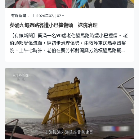
心。」
有線新聞
2026年07月07日
葵涌九旬過路翁遭小巴撞傷頭 送院治理
【有線新聞】葵涌一名90歲老伯過馬路時遭小巴撞傷。 老
伯頭部受傷流血，經初步治理傷勢，由救護車送瑪嘉烈醫
院。上午七時許，老伯在葵芳邨對開興芳路橫過馬路期
間，一輛往葵褔路方向行駛的專線小巴懷疑收掣不及，撞
倒老伯，警方事後圍封一段行車線調查意外原因。