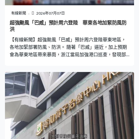
有線新聞
2026年07月07日
超強颱風「巴威」預計周六登陸 華東各地加緊防風防
洪
【有線新聞】超強颱風「巴威」預計周六登陸華東地區，
各地加緊部署防風、防洪。 隨著「巴威」逼近，加上預期
會為華東地區帶來暴雨，浙江當局加強港口巡查，發現部
分漁船、商船停靠於航道上或太接近碼頭，有碰撞風險，
已要求船隻移至安全水域，並於周三前進入港口避風，小
型漁船船員全部上岸。在安徽的港口灣水庫，當局提前洩
洪、騰空水庫以承載「巴威」可能帶來的降雨量。 氣象局
表示「巴威」環流進一步擴大，直徑達1,000公里，屬超強
颱風級別，預計周六會在浙江、福建一帶登陸，呼籲民眾
留意預警、加強防範。