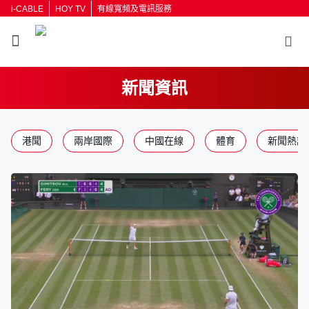
i-CABLE
HOY TV
有線寬頻及電訊服務
新聞資訊
返回
港聞
兩岸國際
中國在線
體育
新聞熱話
按輸入鍵開始搜尋