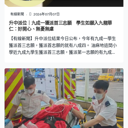
有線新聞
2026年07月07日
升中派位｜九成一獲派首三志願 學生如願入九龍華
仁：好開心、無憂無慮
【有線新聞】升中派位結果今日公布，今年有九成一學生
獲派首三志願，獲派首志願的就有八成四。 油麻地這間小
學近九成九學生獲派首三志願，獲派第一志願的有九成
二，部分學生收到派位結果後沉默不語，而獲派心儀中學
的就難掩興奮。 學生朱鎮男：「無法相信自己的實力竟然
獲派九龍華仁中學，因為始終『大抽獎』，也有機會率不
獲派，所以也有小小擔心。現在看到派位證出來，獲派九
華已經很開心、無憂無慮。」朱太：「當然開心獲派第一
志願，因為派位都講運，有機會入不到心儀學校。我們也
準備扣門資料，前一晚準備好，當今天派位不好就立即去
心儀學校扣門。」 學生Noelle：「第二次呈分試失準，然
後自行派位面試不獲取錄，有想過放棄，很不開心。本來
不單止害怕入到自己不心儀中學，還擔心辜負朋友、老
師、家長對我的期望，所以現在可以如釋重負，很開