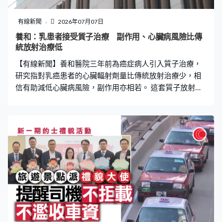
有線新聞
2026年07月07日
養和：乳患者接受質子治療 副作用、心臟病風險比傳
統放射治療低
【有線新聞】養和醫院三年前為癌症病人引入質子治療，
研究指對乳癌患者的心臟輻射劑量比傳統放射治療少，相
信有助減低心臟病風險，副作用亦相若。 這套質子放射治
療系統三年前首次引入香港，標榜放射位置更精準。養和
醫院研究團隊分析兩組分別曾接受質子治療或傳統放射治
療的0至3期乳癌患者，各101人，是全亞洲首項此類研
究，顯示兩組存活率均達百分百，未見復發；質子治療副
作用方面，嚴重程度分三級計，出現二至三級放射性皮膚
炎的患者比傳統少3%。 養和質子治療中心主任張天怡：
「大部分的質子治療病人，有70%的病人都只是第一程度
而已，光子治療的病人其實就是66%，是一級程度，兩級
以上程度兩邊都是相等，在統計學上沒有分別，這釋除疑
慮，質子治療比光子治療多副作用。」 研究又指，接受質
子治療的患者，承受的心臟輻射量接近零，比傳統相差20