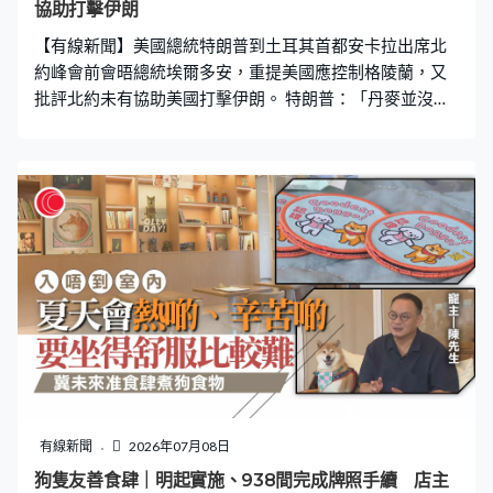
協助打擊伊朗
【有線新聞】美國總統特朗普到土耳其首都安卡拉出席北
約峰會前會晤總統埃爾多安，重提美國應控制格陵蘭，又
批評北約未有協助美國打擊伊朗。 特朗普：「丹麥並沒有
真正投入資金來發展格陵蘭，但她對美國至關重要，而且
她被中國和俄羅斯的軍艦包圍。格陵蘭島過去或現在應該
由美國控制而非丹麥。」 特朗普又指對北約針對伊朗的軍
事行動中的表現感到失望，強調美國投入數萬億美元保護
歐洲國家，卻沒有受到應有的待遇，表明若這次峰會不在
土耳其舉行，他很可能不會出席。
有線新聞
2026年07月08日
狗隻友善食肆｜明起實施、938間完成牌照手續 店主