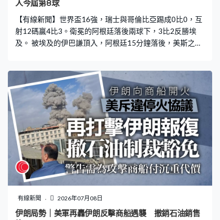
人今屆第8球
【有線新聞】世界盃16強，瑞士與哥倫比亞踢成0比0，互
射12碼贏4比3。衛冕的阿根廷落後兩球下，3比2反勝埃
及。 被埃及的伊巴謙頂入，阿根廷15分鐘落後，美斯之後
射失12碼，阿根廷未能追平。換邊後走甩了埃及的薛高，
再度失守，阿根廷14分鐘內連入3球逆轉，羅美路79分鐘
頭槌建功，助攻的美斯4分鐘後攻入個人今屆第8球。安素
費南迪斯補時2分鐘頂入反勝一球，阿根廷贏3比2，會與
瑞士爭入4強。
有線新聞
2026年07月08日
伊朗局勢｜美軍再轟伊朗反擊商船遇襲 撤銷石油銷售