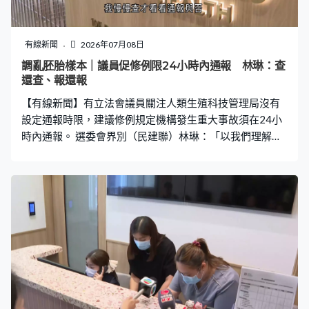
有線新聞
2026年07月08日
調亂胚胎樣本｜議員促修例限24小時內通報 林琳：查
還查、報還報
【有線新聞】有立法會議員關注人類生殖科技管理局沒有
設定通報時限，建議修例規定機構發生重大事故須在24小
時內通報。 選委會界別（民建聯）林琳：「以我們理解，
套用在資料洩漏時都有時限性，要求他們馬上通報。你查
還查、報還報，我們相信以正常判斷，你出現這麼重大的
事件應該先通報，再查究竟哪方面出事。而不是發生問
題，我慢慢查才看看通報與否。」