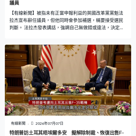
合的。」 雖然犬隻不可以吃餐廳的食物，但這裡有售賣狗
議員
糧，主人亦可以自備，就不用怕會餓到牠們了。負責人又
【有線新聞】被指未有正當申報利益的英國改革黨黨魁法
說預計生意升幅不會很大，期望可上升半成至一成，亦
拉杰宣布辭任議員，但他同時會參加補選，稱要接受選民
判斷。 法拉杰發表講話，強調自己無做錯或違法，決定在
辭職後參與所屬選區的補選，交由人民評價自己的行為，
形容這是人民對決建制的選戰，自己會支付補選的公帑開
支。英國首相施紀賢批評法拉杰因陷入絕境才放手一搏。
法拉杰被指未有申報一筆來自改革黨金主的500萬英鎊巨
額捐款，近期面臨調查。法拉杰否認指控，稱自己遭到政
治打壓，並批評傳媒騷擾家人。
有線新聞
2026年07月07日
特朗普訪土耳其晤埃爾多安 擬解除制裁、恢復出售F-