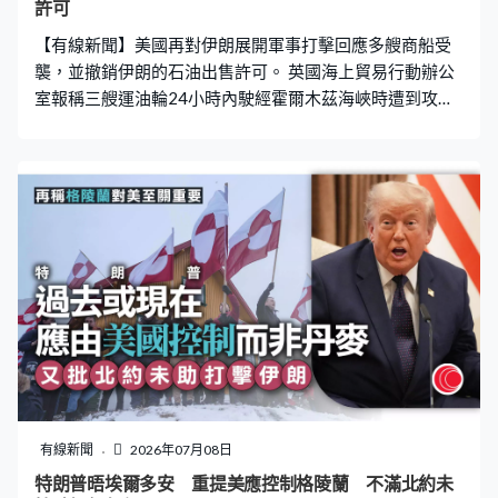
許可
【有線新聞】美國再對伊朗展開軍事打擊回應多艘商船受
襲，並撤銷伊朗的石油出售許可。 英國海上貿易行動辦公
室報稱三艘運油輪24小時內駛經霍爾木茲海峽時遭到攻
擊，當中一艘是卡塔爾註冊的液化天然氣油輪，在阿曼海
域被無人機襲擊，機房起火，船員安全撤離。另外兩艘遇
襲船隻無人受傷，繼續航行。 美軍批評伊朗行為危險而且
毫無理由，明顯違反停火協議，需要為攻擊無辜商船付出
沉重代價。美國財政部亦宣布恢復對伊朗的石油制裁，所
有交易需要在下周五前終止。
有線新聞
2026年07月08日
特朗普晤埃爾多安 重提美應控制格陵蘭 不滿北約未