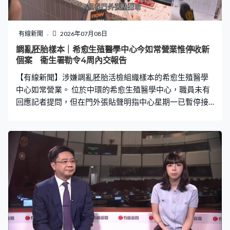
有線新聞
2026年07月08日
調亂胚胎樣本｜希愈生殖醫學中心今如常營業惟停收新
個案 衞生署勒令4周內交報告
【有線新聞】涉嫌調亂胚胎活檢組織樣本的希愈生殖醫學
中心如常營業。 位於中環的希愈生殖醫學中心，職員未有
回應記者提問，但在門外張貼聲明指中心星期一已暫停接
收新個案。 中心覆檢後確認存放於中心液氮庫的原胚胎完
整安全，不存在錯誤、調亂或損毀，亦已成立內部調查小
組為兩宗個案的當事人提供解釋及輔導。衞生署指中心未
有按時通報，亦就事件報警，中心須在四星期內提交調查
報告。