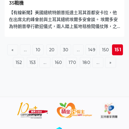
35戰機
【有線新聞】美國總統特朗普抵達土耳其首都安卡拉，他
在出席北約峰會前與土耳其總統埃爾多安會談。 埃爾多安
為特朗普舉行歡迎儀式，兩人踏上藍地毯檢閱儀仗隊，之
後舉行雙邊會談。雖然以色列總理內塔尼亞胡公開反對美
國向土耳其提供F-35戰機，但特朗普表明與埃爾多安是好
朋友，計劃解除土耳其因購買俄羅斯防空系統而被華府施
151
«
...
10
20
30
...
149
150
加的制裁措施，特朗普將決定是否向對方出售戰機。他同
時在會上重申格陵蘭島應由美國掌控而非丹麥，又指對北
152
153
...
160
170
180
...
»
約感到失望，會檢討是否要撤走駐歐美軍。