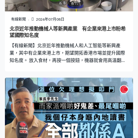
有線新聞
2026年07月08日
北京近年推動機械人等新興產業 有企業來港上市盼希
望國際知名度
【有線新聞】北京近年推動機械人和人工智能等新興產
業，其中有企業來港上市，期望開拓香港市場並提升國際
知名度。 放入食材，再按一個按鈕，機器就會用高溫翻
炒，無論是調味料的份量抑或烹調時間都經過精密計算。
這部炒菜機械人由北京雲迹科技研發，主要用於酒店廚
房，只需要一人操作，每小時就能製作400份小菜。雲迹
科技後勤組人員吳先生：「比人的做出來的份量要好吃，
最起碼它跟大廚沒有任何可比性了，它比大廚還好，因為
咱們大廚的費用太高、工資太高，我們這個機器省錢、省
事、省力。」這部炒菜機械人內置300多款食譜，例如辣
椒炒肉、宮保雞丁等，都可以在5分鐘內完成。 洗衣亦可
以智能化，同樣應用於酒店的單臂機械人，可以處理洗
衣、烘乾、收衣等任務。還有這個送貨機械人，懂得主動