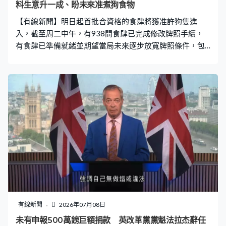
料生意升一成、盼未來准煮狗食物
【有線新聞】明日起首批合資格的食肆將獲准許狗隻進
入，截至周二中午，有938間食肆已完成修改牌照手續，
有食肆已準備就緒並期望當局未來逐步放寬牌照條件，包
括容許食肆烹煮狗食物等。 這間咖啡店以往定期舉辦流浪
貓狗配對領養活動，作為愛動物之人，負責人得償所願成
為首批容許狗隻進入的餐廳。一浪負責人陳先生：「（狗
隻）入不到室內主要是夏天時會比較熱、辛苦些，因為我
本身都養狗很多年，要找一間餐廳食飯、要坐得舒服的室
內地方，夏天其實比較困難。其實我覺得是一個很大突
破，對於香港來說，希望大環境是朝着對寵物愈來愈友善
的方向走，這個我們是很開心的。」 為平衡不同客人需
要，負責人分開了兩個區域，硬件已準備就緒，亦有向員
工提供指引及守則。陳先生：「因為寵物都需要的活動空
間要更大，所以我們會選擇較寬闊的區域，優先讓寵物使
用。那些清潔用品或者尿墊等其實很多一直都有用，但因
為範圍擴大了，所以會增加用量或者要多買一點。因為坊
有線新聞
2026年07月08日
間都有不同寵物友善清潔用品，會選擇一些比較可靠及適
未有申報500萬鎊巨額捐款 英改革黨黨魁法拉杰辭任