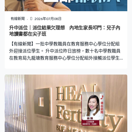
避開人群，現時應用在全球超過4萬間酒店和200間醫院。
為進一步拓展業務，雲迹科技去年到香港上市，藉此與香
港企業合作並提升國際知名度。雲迹科技首席發展官謝雲
有線新聞
2026年07月08日
鵬：「在港股上市之後也提升了公司在國際特別是國際資
升中派位｜派位結果欠理想 內地生家長叩門：兒子內
本市場的知名度，所以其實我們跟很多包括中東、包括一
地讀書都在尖子班
些新興市場的資本也在進行深入交流。那麼從公司的研發
【有線新聞】一批中學教職員在教育服務中心學位分配組
和人才招聘部分，其實也得到了很大的幫助。」
外迎接派位學生。 升中派位昨日放榜，數十名中學教職員
在教育局九龍塘教育服務中心學位分配組外接觸派位學生
及家長，派發傳單，希望他們考慮報讀所屬中學。 有內地
家長帶同兒子到分配組領取「派位證」，他說兒子在內地
成績很好，但派位結果欠理想，希望可以叩門爭取更好的
學校。家長李先生：「我們都住在沙田，當然希望派到沙
田較好的學校。現在派了很差的學校，排最後的那些，我
的兒子在內地讀書全部都是A。打算去中英文學校，我們從
內地來，本身在內地讀書，全部都是在尖子班。」