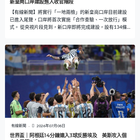
新皇崗口岸建設進入收官階段
【有線新聞】將實行「一地兩檢」的新皇崗口岸目前建設
已進入尾聲，口岸將首次實施「合作查驗、一次放行」模
式。 從央視片段見到，新口岸即將完成建設，設有134條
合作快捷通道和68條人工通道，另外有26條「五合一」車
輛查驗通道。預計每日通關人次達20萬，高峰期可達30萬
人次，最快本月啟用。 通關模式將跟以往不同，深港兩地
將首次實施「合作查驗、一次放行」，旅客只需排一次隊
就完成兩地出入境手續。
有線新聞
2026年07月08日
世界盃｜阿根廷14分鐘連入3球反勝埃及 美斯攻入個