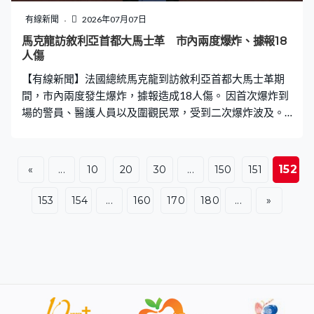
後，街道滿目瘡痍，樹木倒塌，圍欄損毀，有車輛被吹
有線新聞
2026年07月07日
翻，合共超過1,600戶房屋受損，千多畝農田受災，造成直
馬克龍訪敘利亞首都大馬士革 市內兩度爆炸、據報18
接經濟損失4.5億多元。當局正進行善後工作，排查險情、
人傷
清理街道，加緊修復電網。
【有線新聞】法國總統馬克龍到訪敘利亞首都大馬士革期
間，市內兩度發生爆炸，據報造成18人傷。 因首次爆炸到
場的警員、醫護人員以及圍觀民眾，受到二次爆炸波及。
現場是大馬士革鬧市，馬克龍在附近酒店會見公民代表
後，正隨車隊前往總統府會晤敘利亞總統沙拉。法國總統
辦公室指馬克龍安全，聽不到爆炸聲。 馬克龍是敘利亞巴
152
«
...
10
20
30
...
150
151
沙爾政權前年倒台後，首位到訪當地的西方大國領袖。他
和沙拉會晤後指法國將協助敘利亞重建戰後經濟，為敘利
153
154
...
160
170
180
...
»
亞人民利益著想，兩人之後會前往土耳其安卡拉出席北約
峰會。