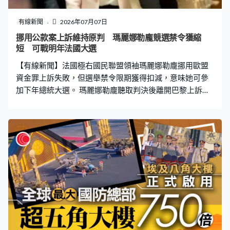
有線新聞
2026年07月07日
挪用公款案上訴維持原判 瑪麗娜勒龐競選禁令獲縮
短 可戰明年法國大選
【有線新聞】法國極右國民聯盟領袖瑪麗娜勒龐挪用歐盟
資金罪上訴失敗，但選舉禁令限期獲得扣減，意味她可參
加下年總統大選。 瑪麗娜勒龐聽取判決後離開巴黎上訴法
院，法院維持原審判決，裁定她挪用歐洲議會資金罪成；
又將原本5年的競選公職禁令實際上縮減至15個月，意味
她可以競逐下年總統大選。勒龐的刑期同時由四年減至三
年，當中兩年獲准緩刑，但餘下一年需佩戴電子腳鐐接受
監察。 勒龐曾強調她不願在此情況下參選，外界預計她可
能交由國民聯盟黨魁巴爾德拉競逐大選。