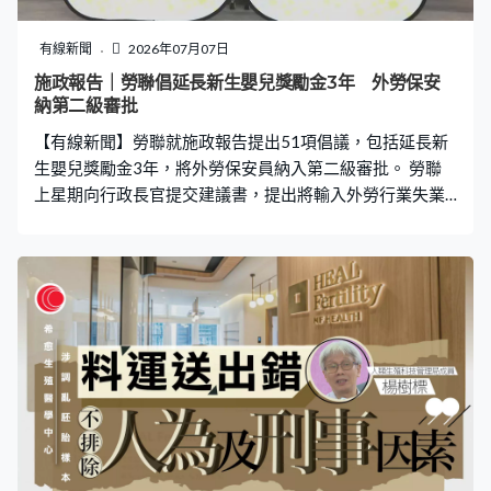
有線新聞
2026年07月07日
施政報告｜勞聯倡延長新生嬰兒獎勵金3年 外勞保安
納第二級審批
【有線新聞】勞聯就施政報告提出51項倡議，包括延長新
生嬰兒獎勵金3年，將外勞保安員納入第二級審批。 勞聯
上星期向行政長官提交建議書，提出將輸入外勞行業失業
率、空缺、僱員收入等作為客觀指標，超出水平就啟動第
二級審批機制，並且向外勞僱主徵款，為本地失業勞工提
供過渡支援及提高僱主強積金供款比例。刺激生育率方
面，延長新生嬰兒獎勵金計劃外，勞聯亦建議訂立法定育
兒假，並透過公私營協作增加輔助生育服務名額。