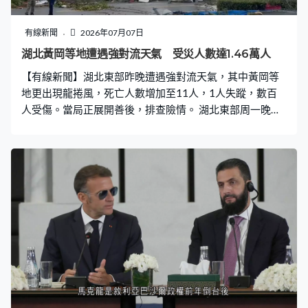
度，這些都是現代醫生很重要的能力。」 早前有實習醫生
被揭擅用醫院器材，以其他醫生帳號登入臨床醫療系統等
有線新聞
2026年07月07日
被捕，中大醫學院強調課程着重培訓醫德。中大醫學院助
湖北黃岡等地遭遇強對流天氣 受災人數達1.46萬人
理院長（入學）朱昭穎：「每年開學的第一日學生事務副
【有線新聞】湖北東部昨晚遭遇強對流天氣，其中黃岡等
院長、助理院長會和同學說關於專業操守和適合行醫評估
地更出現龍捲風，死亡人數增加至11人，1人失蹤，數百
的準則，貫穿六年的醫科課程每年因應學
人受傷。當局正展開善後，排查險情。 湖北東部周一晚七
時起突然遭龍捲風吹襲，屋外一片混亂。有商戶要合力頂
著大門，多處電力中斷。有學校天花被吹落，雜物散落一
地，大批學生慌忙逃生。有民居遭破壞，屋內家俬損毀嚴
重。黃石、鄂州、咸寧等多個地區，亦出現猛烈強對流天
氣，錄得最高13級雷暴大風。 在大治區金牛鎮，當局組織
所有受災居民連夜撤離，統一轉移安置，並提供生活及醫
療保障。大治市金牛鎮居民李細燕：「當時在家裡面，那
個風很大，然後就是我們家的兩個陽台全都破了，後來說
是政府用無人機喊，樓上的人全部下來，然後把我們轉移
到這裡來。」 在重災區黃岡黃州區，虹橋、長江和汪家墩
社區有多人死亡，當地公安、消防及應急部門出動超過3千
人通宵救災，緊急疏散4百多名災民至安置點。 風暴過