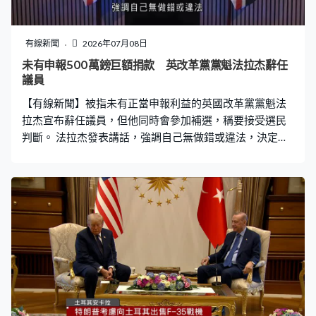
有線新聞
2026年07月08日
未有申報500萬鎊巨額捐款 英改革黨黨魁法拉杰辭任
議員
【有線新聞】被指未有正當申報利益的英國改革黨黨魁法
拉杰宣布辭任議員，但他同時會參加補選，稱要接受選民
判斷。 法拉杰發表講話，強調自己無做錯或違法，決定在
辭職後參與所屬選區的補選，交由人民評價自己的行為，
形容這是人民對決建制的選戰，自己會支付補選的公帑開
支。英國首相施紀賢批評法拉杰因陷入絕境才放手一搏。
法拉杰被指未有申報一筆來自改革黨金主的500萬英鎊巨
額捐款，近期面臨調查。法拉杰否認指控，稱自己遭到政
治打壓，並批評傳媒騷擾家人。