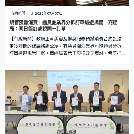
統軍事總部的概念，代表整合的危機管理與控制中心，配
備最新的通訊技術及AI。 「八」這個數字亦貫徹大樓的設
有線新聞
2026年07月07日
計理念。根據官方說明，大樓同時參考在伊斯蘭建築常見
規管預繳消費｜議員憂業界分拆訂單逃避規管 商經
的幾何圖案「八角星」，以及胡夫大金字塔的幾何形狀。
局：同日簽訂或視同一訂單
因為金字塔每一面的中間均有細微凹陷，只要從特定視角
【有線新聞】政府正就美容及健身服務預繳消費合約設法
觀測，原本的四面就看似成為八面，所以「八
定冷靜期的建議諮詢公眾，有議員關注業界可能透過分拆
訂單逃避規管門檻，商經局表示正與律政司商討，考慮把
同日簽訂的服務內容視為同一訂單。 選委會界別陳紹雄：
「都不排除有商戶用化整為零方式，3,000元門檻很像很
低，可以簽十張合約每張300元，或者每張2,900規避門
檻，又如何處理這部份規管？」商務及經濟發展局副秘書
長歐慧心：「初步構思，如果同一日同一個商戶簽多張合
約，我們都認為他是一個大的消費合約。同樣道理，會否
有不同服務分拆，我們會在例如提供服務處所、人數、內
容都會探討，重點我們希望有個透明交易。」