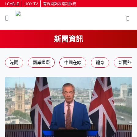
i-CABLE
HOY TV
有線寬頻及電訊服務
新聞資訊
返回
港聞
兩岸國際
中國在線
體育
新聞熱話
按輸入鍵開始搜尋