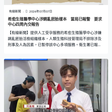
有線新聞
2026年07月07日
希愈生殖醫學中心涉調亂胚胎樣本 當局已報警 要求
中心四周內交報告
【有線新聞】提供人工受孕服務的希愈生殖醫學中心涉嫌
調亂胚胎活檢組織樣本，人類生殖科技管理局不排除涉及
刑事及人為因素，已暫停該中心多項服務。衞生署已報
警，警方重案組跟進。中心就事件致歉，強調沒有影響涉
事父母。 位於中環的希愈生殖醫學中心提供人工受孕服
務，5月將一些受孕胚胎抽取胚胎活檢組織樣本送交中大實
驗室進行基因檢查。中大實驗室發現，有兩個個案的胚胎
活檢組織樣本並非屬於原本的父母，第一個案7個樣本只有
一個屬於原本的父母，而第二個案2個樣本更全部不屬於原
本的父母。人類生殖科技管理局初步調查事件可能是送檢
樣本出錯，不排除涉及刑事及人為因素。 人類生殖科技管
理局成員楊樹標：「中心與中文大學重新將胚胎拿出來再
做一次活檢，然後再做檢測發覺是沒有搞亂胚胎的。即是
說我們現時來說，我們知道的資訊就是送檢樣本有出錯，