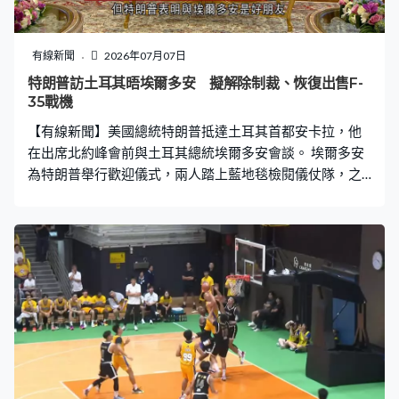
有線新聞
2026年07月07日
特朗普訪土耳其晤埃爾多安 擬解除制裁、恢復出售F-
35戰機
【有線新聞】美國總統特朗普抵達土耳其首都安卡拉，他
在出席北約峰會前與土耳其總統埃爾多安會談。 埃爾多安
為特朗普舉行歡迎儀式，兩人踏上藍地毯檢閱儀仗隊，之
後舉行雙邊會談。雖然以色列總理內塔尼亞胡公開反對美
國向土耳其提供F-35戰機，但特朗普表明與埃爾多安是好
朋友，計劃解除土耳其因購買俄羅斯防空系統而被華府施
加的制裁措施，特朗普將決定是否向對方出售戰機。他同
時在會上重申格陵蘭島應由美國掌控而非丹麥，又指對北
約感到失望，會檢討是否要撤走駐歐美軍。