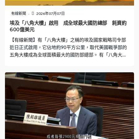
有線新聞
2026年07月07日
埃及「八角大樓」啟用 成全球最大國防總部 耗資約
600億美元
【有線新聞】有「八角大樓」之稱的埃及國家戰略司令部
近日正式啟用，它佔地約90平方公里，取代美國戰爭部的
五角大樓成為全球面積最大的國防部總部。 有「八角大
樓」之稱的埃及國家戰略司令部在「新行政首都」區域正
式啟用。軍人出身的總統塞西主持揭幕禮並檢閱部隊，今
次是他逾10年以來首次在公開場合穿上軍服。現場有音樂
表演及軍人步操，不同兵種的方陣登場，塞西簽署大樓啟
用憲章。武裝部隊旗幟緩緩升起，標誌這座中東地區規模
最大的軍事指揮中心投入運作，塞西稱「八角大樓」代表
偉大埃及人民的宏偉建築，同時傳遞了一個訊息，即埃及
是穩定與安全的國家。 在開羅以東沙漠興建的「八角大
樓」，估計耗資約600億美元，由八座八角形建築圍繞核
心而得名。中央部分另有兩座主要建築，負責協調國家數
據、通訊及氣象監測等。當局指出，「八角大樓」超越傳