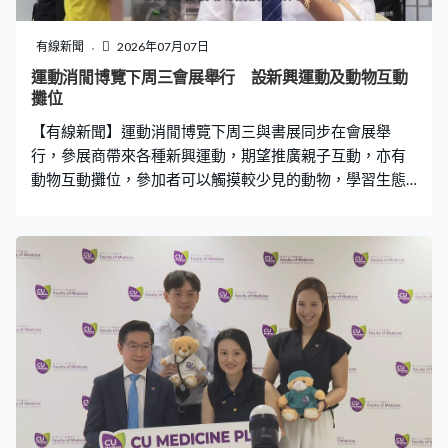
這個出錯是否一個人為因素呢？我們仍在調查。」 事件發
生在5月，但「希愈」6月17日才通報管理局。管理局調查
有線新聞
2026年07月07日
後本月3日通報衞生署，翌日暫停「希愈」大部分服務，只
運動消閒博覽下周三會展舉行 設新興運動及動物互動
維持儲存胚胎服務。 人類生殖科技管理局主席梁憲孫：
攤位
「我們都很被動，一定要等中心通知我們中大通知中心，
【有線新聞】運動消閒博覽下周三與書展同步在會展舉
中心再通知我們，而不是中大直接通知。
行，參展商帶來各種新興運動，期望推廣親子互動，亦有
動物互動攤位，參加者可以觸摸較少見的動物，學習生態
知識。 匹克球規則簡單，場地要求不高，近年迅速興起。
The Pickleball Lab業務發展總監楊謙武：「無論是業餘社
交，甚或是一些公開組的比賽，都見到有子女夥拍他們的
父母一起出賽，因為這個球賽不是只鬥力，是鬥智又鬥技
巧，所以小朋友不一定會輸蝕，大人亦可以有互補。」 高
輪單車19世紀於歐洲流行，車輪前大後小，要保持平衡上
車充滿挑戰。亞洲高輪單車總會總幹事鄭子慧：「現在的
數碼世界很怕在外面曬，不要緊，我們有室內室外的活動
招待你們，希望鼓勵香港人多出來活動一下，我相信這是
很健康的運動，新穎又復刻的感覺。」 靜態一點有動物體
驗攤位，可以親手觸摸小動物，透過動物打開不同學習領