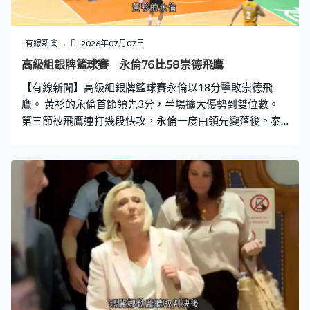
有線新聞
2026年07月07日
高級組銀牌籃球賽 永倫76比58崇德飛鷹
【有線新聞】高級組銀牌籃球賽永倫以18分擊敗崇德飛
鷹。 黃衫的永倫首節領先3分，半場擴大優勢到雙位數。
第三節被飛鷹連打幾段快攻，永倫一度由領先變落後。泰
拿退役，兩位新兵負起得分重任，3分鐘內合力連取12
分。先有林民淇發力，第三節獨取9分，全場就攻入最高
19分。上一球助攻的梁嘉顯，射入遠距離3分球，交出15
分。永倫最後一節拋離21分，贏76比58，新球季旗開得
勝。