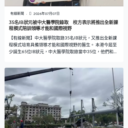
域。小小寵物園園長朱昊林：「一定要聽畢工作人員指示
後才可以觸摸，不是一拿出來，純粹來摸動物或影相就
有線新聞
2026年07月07日
算，而是要有知識傳授。透過動物，讓他們學習簡單的生
35名IB狀元被中大醫學院錄取 校方表示將推出全新課
物學知識，生態保育概念和生命教育。」家長和小朋友摸
程模式陪訓領導才能和國際視野
完動物後切勿觸摸眼或口，建議在接觸動物前後都要洗
【有線新聞】中大醫學院取錄35名IB狀元，又推出全新課
手。 運動消閒博覽今年有約1
程模式培育具備領導才能和國際視野的醫生。 本港今屆至
少誕生65位IB狀元，中大醫學院取錄當中35位，他們和
DSE狀元一樣可獲中大新推出的鳳凰獎學金，豁免至少四
年學費等，授予「鳳凰學人」名銜，並獲醫學院額外資助
海外交流。今屆入讀六年制的醫科生，課程會以新模式中
大醫學「加」進行，鼓勵醫科生自我搜索和拓寬視野。中
大醫學院助理院長（入學）朱昭穎：「最初有環球醫學領
袖培訓專修組別門檻高，某一些成績最好的學生才有機會
到海外交流、實習，希望這麼好的經驗，推廣到每一個醫
學生都可以有系統性鼓勵踏出課堂，做多些學習經驗。」
環球醫學領袖培訓專修組別六年級醫科生周天翼：「去年
在墨西哥做外科實習，有機會在不同醫療體制、病人群組
和文化背景之下可以學習，加強自身溝通能力和文化敏感