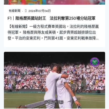
導致華盛頓懸浮粒子濃度飆升，能見度極低，空氣質素
差，一度發布第三高的空氣污染紅色警告。
有線新聞
2026年07月06日
F1｜陸格歷英國站封王 法拉利奪第250場分站冠軍
【有線新聞】一級方程式賽車英國站，法拉利的陸格歷贏
得冠軍。 陸格歷與隊友咸美頓，起步齊齊超越排頭位出
發。平治的安東尼利，鬥到第41圈，安東尼利戰車故障，
兩度進入維修站更換零件。這位19歲車手堅持作賽，最終
以15名完成。紅牛的韋特本第48圈戰車失控退賽，引發黃
旗。 安全車帶到尾下，陸格歷率先衝線，2024年後再次站
上頒獎台最高一級，亦是法拉利第250個分站冠軍，羅
素、咸美頓分別得第二、三。