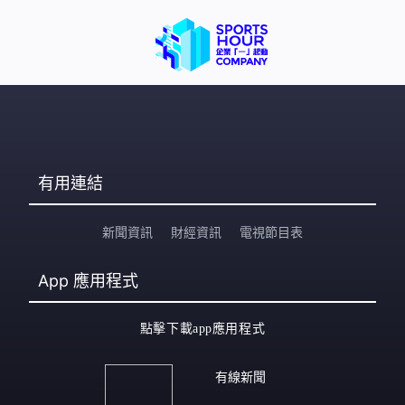
沒有必要。但當然作出這個決定，亦有其法律理據，你亦
不能說完全錯，以我理解是當時一些法律人士，在場有律
師，是他們的意見，醫委會便聽從這意見。」 對於彭鴻昌
建議，醫委會的醫生與業外委員應各佔一半。林
有用連結
新聞資訊
財經資訊
電視節目表
App
應用程式
點擊下載app應用程式
有線新聞