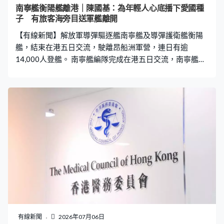
全無。白先生表示，日前透過報道得知警方已循刑事方向
南寧艦衡陽艦離港｜陳國基：為年輕人心底播下愛國種
調查該店，於是決定前往旺角警署報案。在報案當日，白
子 有旅客海旁目送軍艦離開
先生再度聯絡店家，並明確告知對方自己已經報警。豈料
【有線新聞】解放軍導彈驅逐艦南寧艦及導彈護衛艦衡陽
店家態度隨即產生180度轉變
艦，結束在港五日交流，駛離昂船洲軍營，連日有逾
14,000人登艦。 南寧艦編隊完成在港五日交流，南寧艦、
衡陽艦先後駛離昂船洲軍營。解放軍駐港部隊奏樂列陣歡
送，學生代表冒雨揮旗送別，艦上官兵揮手致意。軍營舉
行歡送儀式，政務司司長陳國基致辭，稱編隊開放交流，
增加市民民族自豪感。「親身體會官兵的堅韌與擔當精
神，明白軍人肩負著保家衛國的重任，如此的親身體會，
為年輕人心底播下愛國種子，讓家國情懷不再是書上的概
念，而是觸手可及的感動，上了一個深刻的、主動的愛國
主義教育體驗課。」兩艘軍艦組織5日開放活動，邀請逾
14,000名學生及市民登艦與官兵交流。 兩艘軍艦離開軍營
後，由駐港部隊宿遷艦領航，經堅尼地城對開航道進入維
港，往鯉魚門方向，經藍塘海峽離開。有人在尖沙咀海旁
守候，目送軍艦離開。上海旅客鄧小姐：「我們6時許從那
邊過來，不想錯過，所以早點起床，我們內地基本很少
有線新聞
2026年07月06日