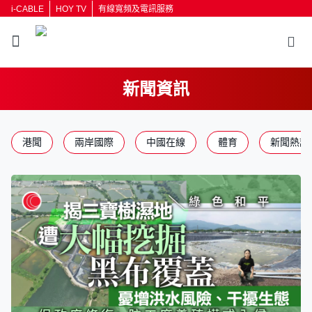
i-CABLE
HOY TV
有線寬頻及電訊服務
新聞資訊
返回
港聞
兩岸國際
中國在線
體育
新聞熱話
按輸入鍵開始搜尋