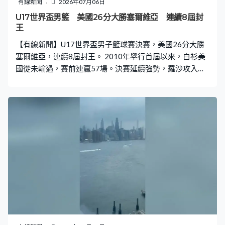
有線新聞
2026年07月06日
U17世界盃男籃 美國26分大勝塞爾維亞 連續8屆封
王
【有線新聞】U17世界盃男子籃球賽決賽，美國26分大勝
塞爾維亞，連續8屆封王。 2010年舉行首屆以來，白衫美
國從未輸過，賽前連贏57場。決賽延續強勢，羅沙攻入球
隊最高23分。古斯度利加交出破決賽紀錄的37分，塞爾維
亞都要受壓，美國完兩節領先12分，換邊後愈拉愈開，邦
積助攻助守，全場有3次封阻，亦貢獻「雙雙」，20分、
15籃板當選賽事MVP。美國最多拋離34分下，贏107比
81，連續8屆稱霸U17世界盃。