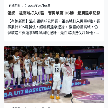
有線新聞
2026年07月06日
溫網｜祖高域打入8強 奪男單第106勝 超費達拿紀錄
【有線新聞】溫布頓網球公開賽，祖高域打入男單8強，賽
事累計106場勝仗，超越費達拿紀錄。 戴帽的祖高域，仍
爭取追平費達拿8奪溫網的紀錄。先在累積勝仗超越他，贏
沙菲奧連7比6、6比3後，第三盤有點手緊，削短未能過
網，輸3比6。祖高域都是贏家，贏多盤6比3，溫布頓男單
第106勝，是歷來第一人，能否繼續書寫紀錄，要問過三
號種子安格艾利亞森。 面向鏡頭衛冕的贊歷冼拿亦晉級，
面對日本的望月慎太郎，先贏6比3。世界第一鬥151，第
二盤互保發球局，決勝局就是贊歷冼拿天下，細分大勝7比
0。這位意大利球手，全場15球「ACE」，44次主動得
分，比外圍賽晉級的望月慎太郎多19次。贊歷冼拿第三盤
兩度破發，贏6比3。盤數3比0過關，連續5年打入溫網8
強，將會鬥史特路夫。