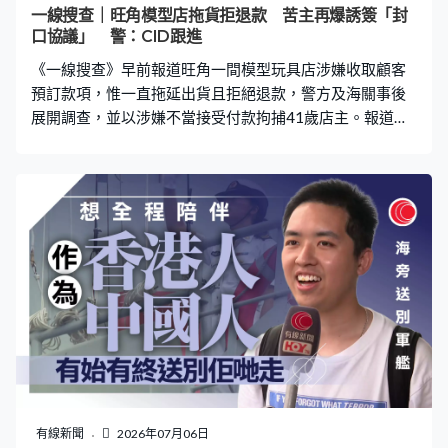
一線搜查｜旺角模型店拖貨拒退款 苦主再爆誘簽「封
口協議」 警：CID跟進
《一線搜查》早前報道旺角一間模型玩具店涉嫌收取顧客
預訂款項，惟一直拖延出貨且拒絕退款，警方及海關事後
展開調查，並以涉嫌不當接受付款拘捕41歲店主。報道播
出後，再有苦主聯絡《一線搜查》，揭發店主曾誘騙他簽
署一份極不平等的「保密退款協議」。 網民揭「平兩三
成」放長線收網 苦主報警店家即退款 《一線搜查》於6
月中報道事件後，該模型店的惡行引發網上玩具群組熱烈
討論，不少網民透露有相同遭遇，「同呢間舖頭買嘢預咗
受氣㗎喇，12月訂咗件嘢，到條街已經四圍都賣緊佢仲要
拖。4月上去就話5月先至有，而家又話下個月喎」、「訂
貨可以平兩三成仲唔係有古惑？一兩次平平啲一定畀貨
你，等你放低戒心之後一次過落好多訂，佢就收網啦」、
「太耐出唔到貨退款正常，想退款拖字訣。」 其中一名苦
主白先生向《一線搜查》表示，於去年8月初，在該店預訂
了三個同款模型，每隻價值1,800元，合共支付5,400元全
數訂金。店家原本承諾今年1月底到貨，惟去到2月仍音訊
有線新聞
2026年07月06日