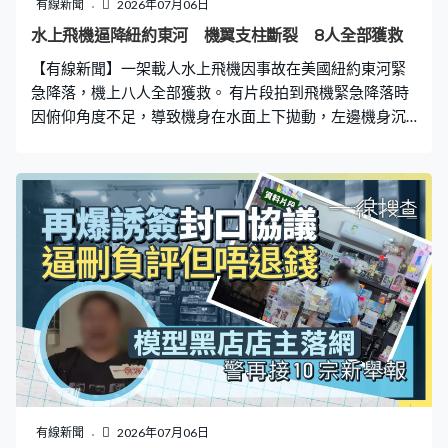
有線新聞
2026年07月06日
水上飛機逼降紐約東河 機翼支柱斷裂 8人全部獲救
【有線新聞】一架載人水上飛機因事故在美國紐約東河緊
急降落，機上八人全部獲救。 有片段拍到飛機緊急降落時
因俯仰角度不足，導致機身在水面上下拋動，左邊機身沉
入水中，機翼支柱斷裂，多名救援人員到場，將機上八人
救出，其中兩人受輕傷。水上飛機中午前由東漢普頓鎮機
場起飛前往曼哈頓，飛行大約半小時發出求救訊號，並在
東河緊急降落，當局正調查事故原因。
有線新聞
2026年07月06日