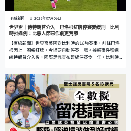
有線新聞
2026年07月06日
世界盃｜傳特朗普介入 巴洛根紅牌停賽變緩刑 比利
時批違例：比愚人節惡作劇更荒謬
【有線新聞】世界盃美國對比利時的16強賽事，前鋒巴洛
根因上一圈領紅牌，今場要自動停賽一場。據報事件獲總
統特朗普介入後，國際足協宣布暫緩停賽令一年，比利時
譴責決定違背賽例，形容比愚人節的惡作劇更荒謬。 美國
國腳前鋒巴洛根32強對陣波斯尼亞與赫塞哥維納時，被指
踩到後衛梅哈利莫域的左腳，被直接罰紅牌。雖然美國最
終贏2比0晉級，但他要自動停賽一場，16強無法上陣。不
過國際足協發聲明，根據《紀律準則》第27條，決定將巴
洛根的禁賽令緩刑一年，期間不得再犯性質和嚴重程度相
似的行為，否則會撤銷緩刑並會追加懲罰，意味這位今屆
攻入3球的射手可以上陣對比利時。 總統特朗普發文感謝
國際足協作出正確決定，扭轉巨大不公。不過多間美媒引
述消息人士，特朗普曾致電國際足協主席恩芬天奴，要求