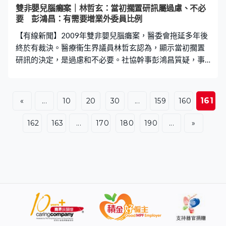
的，只能看到退役的軍艦，沒有這種新型，所以很羨慕你
雙非嬰兒腦癱案｜林哲玄：當初擱置研訊屬過慮、不必
們，你們很幸福。」吳先生：「他們來的那天，我也去看
要 彭鴻昌：有需要增業外委員比例
過，我覺得既然歡迎了他們，也應該有始有終地送別他
【有線新聞】2009年雙非嬰兒腦癱案，醫委會拖延多年後
們，我自己比較喜歡海軍方面的知識，就希望全
終於有裁決。醫療衞生界議員林哲玄認為，顯示當初擱置
研訊的決定，是過慮和不必要。社協幹事彭鴻昌質疑，事
件反映醫委會偏重醫生利益，有需要提高業外委員的比
例。 醫生薛守智，被醫委會裁定專業失當，除牌9個月。
社協幹事彭鴻昌認為，懲處較往例重，而且不予緩刑，反
161
«
...
10
20
30
...
159
160
映事件嚴重，研訊由永久擱置變成決定除牌，醫委會應該
向公眾解釋。社區組織協會幹事彭鴻昌：「從各方面的蛛
162
163
...
170
180
190
...
»
絲馬跡推斷，都很令人懷疑，是否當時研訊小組的考慮，
偏重在醫生一方。市民大眾角度，（醫委會）大會的組
成，正正有所謂『醫醫相衛』的觀感，要處理這個觀感，
最徹底的方法，都是要平衡醫生與非醫生。」 醫療衞生界
議員林哲玄就說，案件前後經歷16年，是極不理想。期望
醫委會改革後，不會再發生同類的延誤情況。「現時見到
重啟後有不同結果，亦沒有當時的擔憂，會否有證據找不
到或不可信。所以回看當時，似乎大家的擔憂是過慮的、