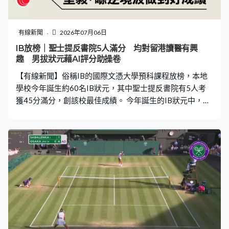
對方重新考慮對巴洛根的停賽處罰，引發外界質疑是特朗
普介入，令巴洛根這場可以在關鍵大戰上陣。 正在西雅圖
備戰的美國隊，巴洛根似乎沒有被事件影響情緒，操練時
有線新聞
2026年07月06日
與隊友有說有笑。主帥普捷天奴總歡迎國際足協的決定，
IB放榜｜聖士提反書院5人滿分 均對留港讀醫有興
認為是根據證據作出裁決，不是特朗普干預的結果，重申
趣 男拔狀元藉AI評分助操卷
巴洛根並非蓄意犯規。 比利時皇家足球協會譴責國際足協
【有線新聞】俗稱IB的國際文憑大學預科課程放榜，本地
的決定違背比賽規則，將研究所有可
學校今年誕生約60名IB狀元，其中聖士提反書院有5人考
獲45分滿分，創該校最佳成績。 今年誕生的IB狀元中，有
5位來自聖士提反書院，他們均對留港讀醫有興趣。有狀元
指兒時曾經因為運動骨折，經醫生治療康復後，一直希望
留在香港，為運動治療出一分力。聖士提反書院IB狀元莫
君揚：「還記得我小學時，我踢波時左手骨折，那時侯我
很害怕我以後不能做運動，因為那時候做運動是我的所
有，幸好我在醫生的醫治下，我很快就康復，以及我可以
完全康復，那時候我真的很佩服，很敬佩他去幫人，尤其
是運動受傷，因為都為社會付出幫到更多人，我計劃在香
港讀醫科，因為我未來想在香港做醫生，我覺得在香港讀
醫，是對我的前途最有得益。」 讀書心得方面，狀元亦很