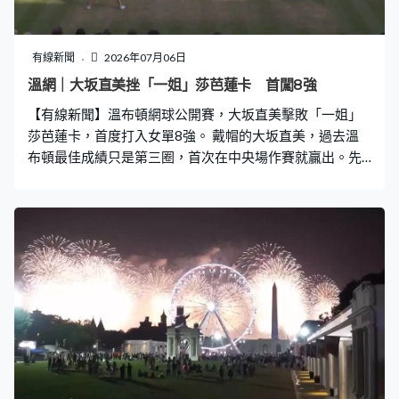
有自己一套，有狀元以今屆世界盃的愛隊表現，來比喻自
己的讀書心態。聖士提反書院IB狀元陳謙瑜：「我會看好
法國或者英格蘭。（有沒有些特質和你很相似？）堅毅。
有線新聞
2026年07月06日
（兩隊都有？）我覺得兩隊都有，而且英格蘭的比賽就
溫網｜大坂直美挫「一姐」莎芭蓮卡 首闖8強
是，要怎樣在逆境波，或者風格不算很美麗的足球時，如
【有線新聞】溫布頓網球公開賽，大坂直美擊敗「一姐」
何打出好結果，做出好成績。」 拔萃男書院今年也有5位
莎芭蓮卡，首度打入女單8強。 戴帽的大坂直美，過去溫
IB狀元，有狀元說今時今日學習上
布頓最佳成績只是第三圈，首次在中央場作賽就贏出。先
贏「世一」莎芭蓮卡6比2後，被對方救回一個決勝分。前
「一姐」大坂直美無再給機會溜走，第二盤贏細分7比2，
相隔8年再次擊敗莎芭蓮卡，會與慕霍娃爭入4強。 面向鏡
頭的歌芙，女單16強淘汰賓絲，先輸4比6後，笠板精彩後
場，贏6比3追平盤數。過了當地時間晚上11點，賽事就要
延至翌日繼續。歌芙決勝第三盤，領先5比4，尚餘5分鐘
夠鐘，保住發球局就贏，速戰速決，網前控制形勢，連殺
兩板，趕及即日打完。決勝分賓絲接發失敗，歌芙贏6比
4，盤數反勝2比1，8強鬥同樣來自美國的佩古拉。