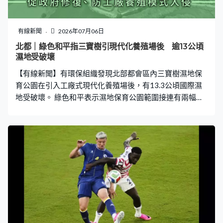
有線新聞
2026年07月06日
北都｜綠色和平指三寶樹引現代化養殖場後 逾13公頃
濕地受破壞
【有線新聞】有環保組織發現北部都會區內三寶樹濕地保
育公園在引入工廠式現代化養殖場後，有13.3公頃國際濕
地受破壞。 綠色和平表示濕地保育公園範圍接連有兩幅漁
塘濕地改造成工廠式養蝦場及養漁場，營運者用大型隔水
黑膠布覆蓋土質基底，部分塘壆被大幅挖掘，鋪設水管及
瀝青。綠色和平稱做法隔絕水體與泥土導致濕地喪失及整
體生態環境退化，損害原有降溫作用，增加極端天氣下洪
水風險，亦干擾多種生物棲息及覓食，包括41種保育級別
鳥類，促請政府修復，防止工廠養殖模式入侵及加強濕地
的法定保護地位。