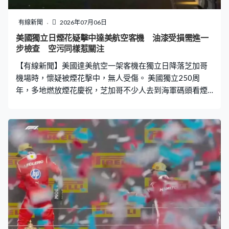
有線新聞
2026年07月06日
美國獨立日煙花疑擊中達美航空客機 油漆受損需進一
步檢查 空污同樣惹關注
【有線新聞】美國達美航空一架客機在獨立日降落芝加哥
機場時，懷疑被煙花擊中，無人受傷。 美國獨立250周
年，多地燃放煙花慶祝，芝加哥不少人去到海軍碼頭看煙
花，有人因大霧濃罩看不清，走在街上放煙花，不過放煙
花差點釀成空中意外。 達美航空一架客機，周六晚約8時
半準備降落芝加哥機場，降至距離地面約60米時200英
尺，機師向控制塔報告，懷疑客機被煙花擊中。機師向控
制塔稱：「飛機剛被煙花擊中，我們在飛機上聽到巨響，
到登機口後需要檢查。」機師稱感覺到機身下方好像曾有
煙花爆炸，客機載著52名乘客和6名機組人員由阿特蘭大
起飛，無人受傷，機身表面油漆有輕微受損，需進一步檢
查機身內有否受影響，芝加哥機場之後有多架客機都報告
幾乎被煙花擊中。 煙花匯演亦造成嚴重空氣污染，首都華
盛頓的慶祝晚會後，燃放超過85萬枚煙花，歷時40分鐘，