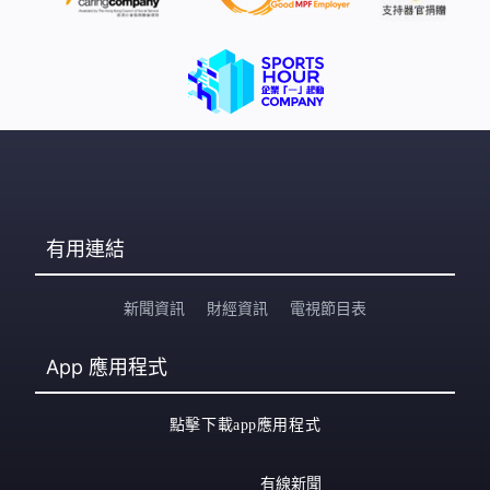
高，市場綠電的選擇有限。」李家超：「如何多引入綠
電、甚至核電，特別向內地買電，這是政策方面我們方向
如是。我們已經不是『+AI』，而變成了『AI+』，不止是
應用AI，AI令我們所有運作模式，甚至系統都因AI而轉
變。科技發展一日千里，科技影響我
有用連結
新聞資訊
財經資訊
電視節目表
App
應用程式
點擊下載app應用程式
有線新聞