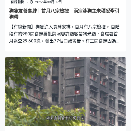
有線新聞
2026年08月09日
狗隻友善食肆｜首月八宗檢控 兩宗涉狗主未穩妥牽引
狗帶
【有線新聞】狗隻進入食肆安排，首月有八宗檢控。 首階
段有約980間食肆獲批牌照容許顧客帶狗光顧，食環署首
月巡查29,600次，發出77個口頭警告。有三間食肆因為持
續違規於餐桌上烹煮或加熱食物接警告信，有兩宗檢控就
涉及沒有穩妥牽引狗帶。另外有六間食肆未獲批牌照而讓
狗進入，亦遭到檢控。 署方總結實施一個月運作暢順，食
肆及食客都逐漸適應新安排。