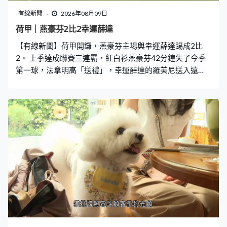
片段，推廣格陵蘭石油計劃。 格陵蘭早在2021年已停止批
有線新聞
2026年08月09日
出新的石油開採許可，一間英國公司此前已獲得詹姆森地
荷甲｜燕豪芬2比2幸運薛達
的石油開採權，格陵蘭能源公司最終透過買入其股權，取
【有線新聞】荷甲開鑼，燕豪芬主場與幸運薛達踢成2比
得詹姆森地的石油開採權，但仍需得到格陵蘭自治政府批
2。 上季達成聯賽三連霸，紅白衫燕豪芬42分鐘失了今季
准方可開採。
第一球，法拿明高「送禮」，幸運薛達的羅美尼送入遠
柱。法拿明高換邊後將功補過，55分鐘頂成1比1，74分鐘
靠反擊得手，諾亞費南迪斯為燕豪芬攻入反先一球。新球
季首場未能全取3分，補時2分鐘被米殊熨入，2比2完場。