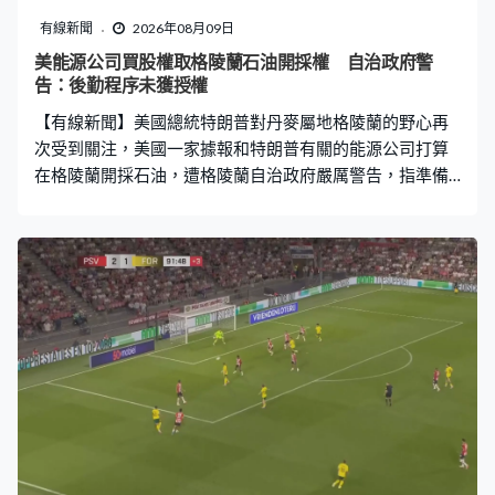
有線新聞
2026年08月09日
美能源公司買股權取格陵蘭石油開採權 自治政府警
告：後勤程序未獲授權
【有線新聞】美國總統特朗普對丹麥屬地格陵蘭的野心再
次受到關注，美國一家據報和特朗普有關的能源公司打算
在格陵蘭開採石油，遭格陵蘭自治政府嚴厲警告，指準備
工作未經授權。 美國總統特朗普近日發布AI生成片段，化
身巨人俯視格陵蘭村莊，被指是再度表現吞併這片丹麥屬
地的野心。丹麥傳媒報道，一批剷泥車和貨櫃上月29日運
抵格陵蘭詹姆森地港口，船運公司證實貨物屬美國「格陵
蘭能源公司」擁有，用於在詹姆森地的石油開採計劃。 格
陵蘭自治政府就開採設備運抵詹姆森地發出嚴厲警告，指
運送程序未經充足授權，要求公司未來執行所有後勤程
序，事前必須獲得自治政府建議和批准。 去年才成立、總
部位於德州的格陵蘭能源公司，揚言斥資6,000萬美元開採
詹姆森地估計價值1萬億美元的石油儲藏。英國《衛報》報
道，公司董事會主席斯韋茨和特朗普圈子有來往，他聲稱
石油計劃和華府政策無關。公司更請來美國右翼名嘴拍攝