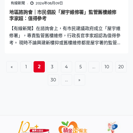
有線新聞
2026年08月09日
地區諮詢會｜市民倡設「屋宇維修署」監管舊樓維修
李家超：值得參考
【有線新聞】在諮詢會上，有市民建議政府成立「屋宇維
修署」，專責監管舊樓維修，行政長官李家超認為值得參
考。 現時不論興建新樓抑或舊樓維修都是屋宇署的監管範
圍，有工程業界在諮詢會提出因應越來越多舊樓要維修，
建議政府另外成立「屋宇維修署」，專責監管舊樓維修，
為市民提供代辦服務。 蕭先生：「市民只需要『夾錢』就
2
«
1
3
4
5
...
10
20
可以去開開會，工程管理交予承建商、建築師處理，這個
『屋宇維修署』負責監察、督導發展，然後發出入伙紙讓
30
...
»
居民可以安心入住。」李家超：「如果有較獨立專業的代
辦機構等，如你所說市民只需要擔心『夾錢』付多少，所
需支付的費用是專業、合理，不會被人腐敗、剝削。如果
一個獨立單位可以幫市民處理所有問題，我覺得是值得在
這方面多作思考。」 有從事AI研發的市民提出政府在重點
科創園區引入低成本供電。陳小姐：「AI的盡頭是算力，
算力的盡頭是電力，目前香港面對兩大現實挑戰，電價偏