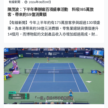
有線新聞
2026年08月09日
陳茂波：下半年舉辦逾百項盛事活動 料吸185萬旅
客、帶來約59億消費額
【有線新聞】今年上半年約有175萬旅客參與超過130項盛
事，為本港帶來約58億元消費額，零售業總銷貨價值連升
14個月，而博物館的文創產品收入亦增加超過兩成。財政
司司長陳茂波稱反映盛事激發價值釋放，拓展產業平台，
建立互相促進的生態。 陳茂波這個星期到過故宮文化博物
館參觀最新的「紫禁城看世界」展覽，他在網誌提到另一
展廳的「古埃及文明大展」至今有逾57萬人次到訪，約
200款展覽相關的文創產品，深受遊客歡迎，總銷售額突
破3,000萬元，反映展品的意念創新，可轉化為經濟價值。
他認為文化內容錨定價值的基礎，產業平台決定價值的規
模，盛事活動激發價值的釋放。本港作為全球三大藝術品
交易中心之一，政府會致力構建更豐富的生態圈，包括西
九文化區年內落成的藝術廣場大樓，將致力吸引畫廊及拍
賣行等與藝術品產業鏈相關企業進駐。亞洲知識產權交易
平台三月增設文藝創意產權資料庫，有超過1萬個文創知識