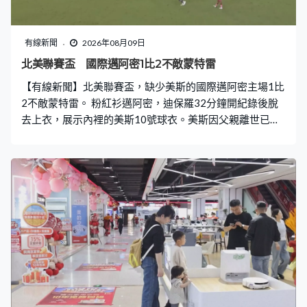
有線新聞
2026年08月09日
北美聯賽盃 國際邁阿密1比2不敵蒙特雷
【有線新聞】北美聯賽盃，缺少美斯的國際邁阿密主場1比
2不敵蒙特雷。 粉紅衫邁阿密，迪保羅32分鐘開紀錄後脫
去上衣，展示內裡的美斯10號球衣。美斯因父親離世已回
到阿根廷，今場缺席。球會、國家隊隊友迪保羅接過隊長
臂章，入球後向美斯及他家人致哀。 2023年冠軍邁阿密未
能守住優勢，換邊後連失兩球，1比2不敵墨超的蒙特雷。