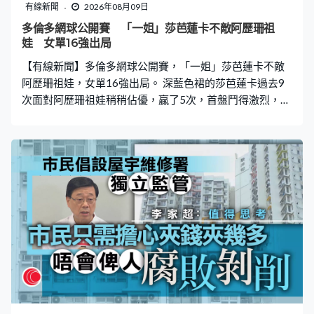
產權資料，方便潛在買家搜尋資料，促進產權交易和跨界
有線新聞
2026年08月09日
別合作。 至於近日在啟德體育園舉行的「香港足球盛會
多倫多網球公開賽 「一姐」莎芭蓮卡不敵阿歷珊祖
2026」等盛事，帶動本地和境外人流，三場球賽吸引逾12
娃 女單16強出局
萬觀眾入場，預計帶來逾1.8億元門票收入，商戶推出票尾
【有線新聞】多倫多網球公開賽，「一姐」莎芭蓮卡不敵
優惠等亦刺激消費
阿歷珊祖娃，女單16強出局。 深藍色裙的莎芭蓮卡過去9
次面對阿歷珊祖娃稍稍佔優，贏了5次，首盤鬥得激烈，各
有三次破發。鬥到決勝局，「一姐」細分2平手後被拋開，
打了出界，細分輸3比7。莎芭蓮卡隨即回勇，贏6比4扳平
盤數。 月底展開的美網爭取三連霸，莎芭蓮卡希望催谷狀
態，不過要連續兩項賽事16強出局。決勝分第一發失誤已
響起警號，第二發亦開失，莎芭蓮卡輸4比6，盤數輸1比
2，晉級的阿歷珊祖娃8強鬥施維杜蓮娜。 淺紫衫、世界第
三的佩古拉16強止步，這位兩位冠軍面對排名17的絲奈
達，輸3比6後，第二盤失了3個發球局。佩古拉再輸3比
6，直落兩盤落敗，絲奈達會與施維雅迪爭入4強。 戴帽的
施維雅迪盤數2比1反勝高絲杜克，比分是3比6、6比1、6
比2。