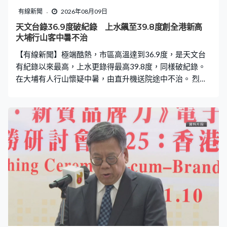
有線新聞
2026年08月09日
天文台錄36.9度破紀錄 上水飆至39.8度創全港新高
大埔行山客中暑不治
【有線新聞】極端酷熱，市區高溫達到36.9度，是天文台
有紀錄以來最高，上水更錄得最高39.8度，同樣破紀錄。
在大埔有人行山懷疑中暑，由直升機送院途中不治。 烈日
當空，未到中午已錄得今年最高溫，旺角一個球場溫度計
更顯示高達42度，還有一班熱血波牛繼續踢波。有人熱到
幾乎暈倒，要人揹走。適逢周日假期，她們就愈熱愈熱
情。維園球場變成平底鑊，地面不斷散發熱氣。吳先生：
「再熱都是這樣打球，50度都是這樣打。」盧先生：「平
常上班沒時間，放假才來打球。早數星期下雨，七月下了
整個月雨，見這天好天便來打球。」Iin：「很熱，便吃吃
西瓜，和大家一起吃，又有買柑。如果身體飲水不足，有
機會暈倒就不好了。」 強颱風白海豚的外圍下沉氣流帶來
普遍晴朗天氣，天文台下午一時後不斷錄得有紀錄以來高
溫，達到36.9度，多區更高達37度或以上，其中上水錄得
39.8度，是天文台八十年代設置自動氣象站以來境內最高