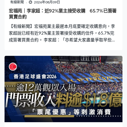
有線新聞
2026年08月09日
宏福苑｜李家超：近92%業主接受收購 65.7%已簽署
買賣合約
【有線新聞】宏福苑業主最遲本月底要確定收購意向，李
家超說已經有近92%業主簽署接受收購的信件，65.7%完
成簽署買賣合約。 李家超：「亦希望大家盡量爭取早些完
成整個收購安排，然後令到宏福苑不同家庭盡快回復正常
生活。最終我們是否需要用法律手段去做，我們最後階段
決定，但我們一定是穩妥、符合香港法律去推行整件
事。」 被問到政府拒絕公開宏福苑的驗樓報告，李家超說
房屋局已經交代了，他交由局方跟進。對於獨立委員會據
報在10月才提交報告，他說不會低估委員會的工作壓力，
如果委員會有任何要求，會全力支持和配合。」