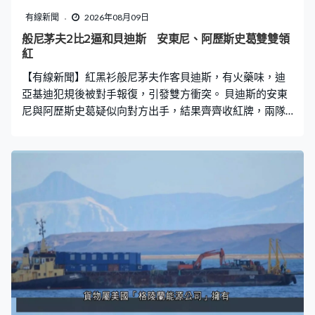
有線新聞
2026年08月09日
般尼茅夫2比2逼和貝迪斯 安東尼、阿歷斯史葛雙雙領
紅
【有線新聞】紅黑衫般尼茅夫作客貝迪斯，有火藥味，迪
亞基迪犯規後被對手報復，引發雙方衝突。 貝迪斯的安東
尼與阿歷斯史葛疑似向對方出手，結果齊齊收紅牌，兩隊
最終踢成2比2。