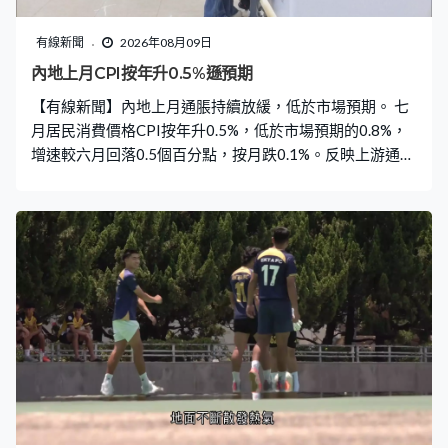
有線新聞
2026年08月09日
內地上月CPI按年升0.5%遜預期
【有線新聞】內地上月通脹持續放緩，低於市場預期。 七
月居民消費價格CPI按年升0.5%，低於市場預期的0.8%，
增速較六月回落0.5個百分點，按月跌0.1%。反映上游通脹
的工業生產者出廠價格PPI按年升3.5%，降至三個月最
低，增速較六月回落0.6個百分點。 國統局指CPI增長放緩
主要受汽油價格漲幅回落影響，扣除食品和能源價格的核
心CPI按年升0.9%，總體保持溫和上漲。而受輸入性和季
節性等因素影響，PPI按月下跌但按年保持上升。