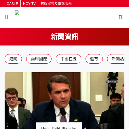
i-CABLE
HOY TV
有線寬頻及電訊服務
新聞資訊
返回
港聞
兩岸國際
中國在線
體育
新聞熱話
按輸入鍵開始搜尋