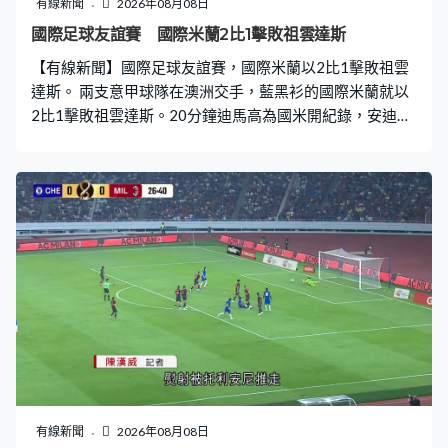
有線新聞
2026年08月08日
國際足球友誼賽 國際米蘭2比1擊敗祖雲達斯
【有線新聞】國際足球友誼賽，國際米蘭以2比1擊敗祖雲
達斯。 兩支意甲球隊在澳洲交手，藍黑衫的國際米蘭就以
2比1擊敗祖雲達斯。20分鐘迪馬高為國米開紀錄，安迪迪
奧夫換邊後推入禁區勁射，擋到都入，62分鐘拉開。干斯
卡奧還以顏色爆入禁區，85分鐘為祖雲達斯追近，國米結
果贏2比1。
有線新聞
2026年08月08日