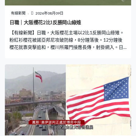
注意，多條片段有逾一百萬點擊率，漸漸成為阿姆斯特丹
的萬人迷，爭相要和牠「打卡」互動。 雖然沒有正式獲任
有線新聞
2026年08月09日
做貓警員，不過深受荷蘭警察歡迎，亦視牠為同僚，Nimis
日職｜大阪櫻花2比1反勝岡山綠雉
更揚威海外，包括吸引英國倫敦的警察到訪，連香港人亦
【有線新聞】日職，大阪櫻花主場以2比1反勝岡山綠雉。
慕名而來。 法貝爾亦有另一隻黑貓，名叫Boef，即是罪
粉紅衫櫻花被諾亞邦尼攻破防線，8分鐘落後。12分鐘後
櫻花就靠突擊追和，櫻川所羅門接應長傳，射掛網入。日
職由以往年頭開季，今季改為年中展開，跟歐洲主流聯賽
接軌。橫山夢樹24分鐘為櫻花反超前，結果贏2比1。