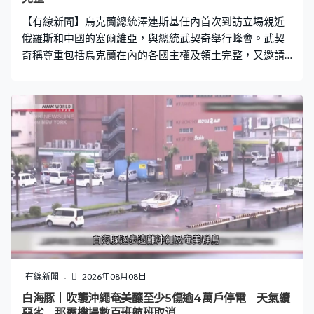
【有線新聞】烏克蘭總統澤連斯基任內首次到訪立場親近
俄羅斯和中國的塞爾維亞，與總統武契奇舉行峰會。武契
奇稱尊重包括烏克蘭在內的各國主權及領土完整，又邀請
對方9月再到訪，出席與以色列合營無人機廠房的揭幕儀
式。 澤連斯基當總統7年來首次訪問塞爾維亞，獲總統武
契奇高規格接待。儀仗隊先後奏起雙方國歌，又一同檢閱
儀仗隊並與雙方官員問候寒暄，再一同步入貝爾格萊德的
政府大樓、多瑙河畔的塞爾維亞大廈，雙方會晤後一同出
席合作備忘錄簽字儀式。 塞爾維亞總統武契奇：「最重要
是我作為總統和塞爾維亞支持《聯合國憲章》及其決議
案，即各成員國領土完整，包括烏克蘭的領土完整。我們
亦很感謝烏克蘭支持塞爾維亞的領土完整。」 有烏克蘭輿
論認為塞爾維亞一直是俄羅斯在東南歐的政治據點，但雙
方目前在經濟和戰略利益上已難以完全契合，申請加入歐
盟多年未竟全功的塞爾維亞，近年亦不時游走於親歐與親
俄陣營之間。烏克蘭正好把握機會拉攏塞爾維亞，令對方
有線新聞
2026年08月08日
疏遠俄羅斯，但武契奇亦在早前表達模稜兩可的保留態
白海豚｜吹襲沖繩奄美釀至少5傷逾4萬戶停電 天氣續
度，包括仍不會加入對俄制裁，又在上月中訪烏時提出增
惡劣 那霸機場數百班航班取消