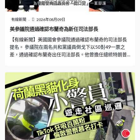
有線新聞
2026年08月09日
美參議院通過確認布蘭奇為新任司法部長
【有線新聞】美國國會參議院通過確認布蘭奇的司法部長
提名。 參議院在兩名共和黨議員倒戈下以50對49一票之
差，通過確認布蘭奇出任司法部長。他曾擔任總統特朗普
的私人律師，於特朗普向艶星支付「掩口費」一案替他辯
護。去年獲任命為副司法部長，今年4月起暫代司法部長，
接替被辭退的邦迪。 布蘭奇被指起訴反特朗普的人作為政
治報復，又成立基金以公帑補償聲稱受前朝拜登政府迫害
的人，雖然其後撤回決定，但輿論仍然擔憂布蘭奇的領導
會進一步損害司法部的獨立性。