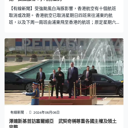
【有線新聞】受強颱風白海豚影響，香港航空有十個航班
取消或改期。 香港航空已取消星期日四班來往浦東的航
班，以及下周一兩班由浦東飛至香港的航班；原定星期六
來往沖繩的航班改為星期日起飛。香港航空提醒旅客，起
飛前4小時了解航班狀態才前往機場，又已豁免受影響航班
重新訂位，更改航點或退票的手續費。
有線新聞
2026年08月08日
澤連斯基首訪塞爾維亞 武契奇稱尊重各國主權及領土
完整