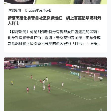
有線新聞
2026年08月09日
荷蘭黑貓化身警員社區巡邏爆紅 網上百萬點擊吸引港
人打卡
【有線新聞】荷蘭阿姆斯特丹有隻熱愛四處遊走的黑貓，
化身社區貓警員在街上巡邏，警察視牠為同僚，更意外成
為網絡紅貓，吸引香港等地的遊客與牠「打卡」。 身穿
「警察背心」的黑貓Nimis走入荷蘭阿姆斯特丹的社區「巡
邏」，更到其中一個寓所門前「視察」，吸引不少人圍
觀，不過Nimis有時會在沒有手令的情況下「擅闖民居」跑
跑跳跳。 Nimis居住在阿姆斯特丹一間船屋，是女主人法貝
爾的家貓，牠身上的「警察背心」實際上是一件救生衣，
當初為了慎防牠失足掉落水而穿上。加上Nimis喜歡四處遊
走，被鄰居形容是社區小警察，於是法貝爾在救生衣上貼
上「警察」的貼紙，更加有專屬「警車」配合巡邏，化身
成貓警員，意外成名。 3年前，法貝爾為了跟喜歡玩社交
平台TikTok的姪女拉近距離，開始上載Nimis的日常生活片
段。不過最終她的姪女並不感興趣，反而吸引了大批網民