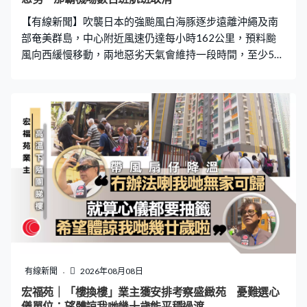
加人道和財政援助。俄羅斯情報部門則曾公開表達不滿，
【有線新聞】吹襲日本的強颱風白海豚逐步遠離沖繩及南
指控塞爾維亞軍火商經第三方向烏克蘭提供彈藥。 澤
部奄美群島，中心附近風速仍達每小時162公里，預料颱
風向西緩慢移動，兩地惡劣天氣會維持一段時間，至少5人
受傷，仍有4萬多戶停電。 白海豚逐步遠離沖繩及奄美群
島，但威力不容忽視，市面大風大雨，沖永良部島沿岸不
斷翻起大浪。沖繩本島西面陣風最高風速一度高達每小時
約132公里，連接宮古島與伊良部島的伊良部大橋關閉，
禁止車輛通行。名護有私家車被強風吹至翻側，車頭玻璃
碎裂，車身漏油，風暴期間多人受傷，其中一個80歲男子
被強風吹倒，頭部受傷。 不少商店及百貨公司繼續暫停營
業，門外擺放沙包提防水浸，數萬戶仍停電。那霸機場早
上11時起重開，仍有數百班航班取消，逾5.4萬名旅客受影
響。日本航空考慮晚上6時後恢復營運並加開航班，沖繩四
間巴士公司則繼續停駛。 雖然沖繩和奄美已慢慢脫離暴風
圈，仍受白海豚外圍環流影響，加上移動速度緩慢，氣象
廳警告會長時間影響沖繩等地，預測部分地區仍有大雨，
有線新聞
2026年08月08日
沖繩、奄美及九州南部未來24小時降雨量達120毫米，或
宏福苑｜「樓換樓」業主獲安排考察盛緻苑 憂難選心
出現10米高巨浪。
儀單位：望體諒我哋幾十歲能平穩過渡