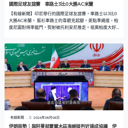
國際足球友誼賽 車路士3比0大勝AC米蘭
【有線新聞】印尼舉行的國際足球友誼賽，車路士以3比0
大勝AC米蘭。 藍衫車路士的韋碧克起腳，差點準繩度，柏
度尼圖對得準龍門，熨射被托利安尼推走。祖奧柏度大好
機會，一飛、飛向觀眾席，用頭就好很多了，祖奧柏度接
應角球，上半場補時1比0。校準了龍門，祖奧柏度腳風都
順了，近門起腳，擋到都入，下半場卅多秒，車路士2比
0。 隊長的摩西斯卡斯度入得更精彩，接應角球，禁區頂
窩利，50分鐘贏到3球。星期三在啟德0比1不敵祖雲達
斯，高爾龐馬沒有上陣，轉戰印尼擔正，要催谷一下狀態
了。尼高拉斯積遜傳給他，窄位有了吧，沒力度沒角度，
被門將沒收。19歲的昆達就兩樣都有齊，插花但轟中門
柱。車路士壓著來攻，輪到尼高拉斯積遜，又是射近柱中
近柱，結果淨勝3球。車路士轉戰馬來西亞，星期日鬥柔佛
DT。
有線新聞
2026年08月08日
伊朗局勢｜與阿曼就霍爾木茲海峽談判近達成協議 伊