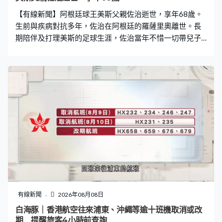
【有線新聞】阿根廷球王美斯父親佐治逝世，享年68歲。
生前與疾病對抗多年，佐治在阿根廷的羅薩里奧離世。長
期陪伴及打理美斯的足球生涯，佐治當年不惜一切帶兒子
遠赴巴塞羅那叩門，最終成就一代球王。
有線新聞
2026年08月08日
白海豚｜香港航空往來浦東、沖繩等逾十班機取消或改
期 提醒旅客4小時前查詢