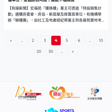
【有線新聞】宏福苑「樓換樓」業主可透過「特設銷售計
劃」選購房委會、房協、新居屋及綠置居單位。有機構舉
辦「睇樓團」，由社工及地產經紀帶業主到各屋苑實地考
察。 三十多名業主早上於大埔廣福邨登上旅遊巴，其中一
站來到計劃中最快入伙的九龍灣盛緻苑，有社工及地產經
紀向他們講解屋苑佈局及周邊配套設施，業主紛紛用手機
4
«
...
2
3
5
6
...
10
拍下現場環境。宏福苑業主陳先生：「看着它興建，它的
建築模式是一整排樓宇，沒有風景。就算很心儀也未必能
20
30
...
»
選擇，政府要按步驟，也要抽籤。希望體諒我們幾十歲
了，順順利利、平穩過渡，少許心儀當然最好。」 宏福苑
業主陳先生：「靠近太子道，太吵了。看哪裡合心意，但
未看到合心意的。（為什麼天氣這麼熱也出來看）沒辦
法，我們無家可歸，四千多人無家可歸。」 盛緻苑及房協
粉嶺項目預計第四季入伙，其他項目預計最快明年第三季
入伙。截至上月中，逾九成業主簽署接受收購建議信件，
餘下選擇「樓換樓」的業主須在月底前簽署，會於9月開始
選樓。