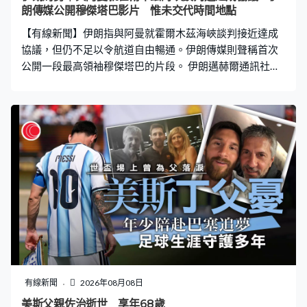
朗傳媒公開穆傑塔巴影片 惟未交代時間地點
【有線新聞】伊朗指與阿曼就霍爾木茲海峽談判接近達成
協議，但仍不足以令航道自由暢通。伊朗傳媒則聲稱首次
公開一段最高領袖穆傑塔巴的片段。 伊朗邁赫爾通訊社公
開片段並說明這段穆傑塔巴講道的影片是首次公開，但沒
有交代時間和地點，有以色列傳媒日前則報道穆傑塔巴近
日危殆，可能隨時喪命。 伊朗政局仍未明朗之際，談判斡
旋繼續，總統佩澤希齊揚聯同外長阿拉格齊等高層官員，
出席記者會交代談判進展等。他重申是美國沒有遵從雙方
的諒解備忘，其後伊朗才作出回應，但談判進程仍持續，
希望伊朗能有尊嚴地向前邁進。 阿拉格齊則指達成協議後
的首兩周，原本已恢復約六成航運，但美國尋求建立新航
道，損害伊朗對海峽的管理。至於目前推進與阿曼的談判
同時，海峽重開亦取決於美國是否就違反協議作出賠償。
據報繼續有經過霍爾木茲海峽一帶的船隻遇襲，阿聯酋外
交部發聲明強烈譴責事件，指控伊朗發射導彈攻擊阿布札
比國營石油公司的商船，批評伊朗革命衛隊作出海盜行
有線新聞
2026年08月08日
徑，促請伊方無條件完全重開海峽。
美斯父親佐治逝世 享年68歲