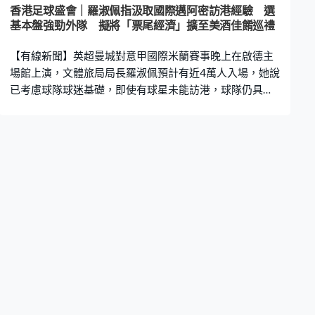
多場測試。鄧炳強：「到最後，最大型演練必然是我們與
香港足球盛會｜羅淑佩指汲取國際邁阿密訪港經驗 選
深方舉行一個很大型、過萬人的壓力測試。只有這些測試
基本盤強勁外隊 擬將「票尾經濟」擴至美酒佳餚巡禮
我們覺得是完全暢順、安全、無問題的情況下，我們才會
【有線新聞】英超曼城對意甲國際米蘭賽事晚上在啟德主
考慮通關時間，因為我覺得這是非常負責任
場館上演，文體旅局局長羅淑佩預計有近4萬人入場，她說
已考慮球隊球迷基礎，即使有球星未能訪港，球隊仍具號
召力。 香港足球盛會首場賽事晚上在啟德主場館上演，球
星夏蘭特出戰世界盃後，按國際足協強制休息期，未有隨
隊訪港。文體旅局局長羅淑佩說，公開操練期間入場人數
逾1.7萬，帶動啟德零售館生意，相信球隊具號召力。羅淑
佩：「經過國際邁阿密美斯訪港後，真的知道，如果那隊
球隊大家平日對他們不太熟悉，而是靠一個超級巨星，無
論超級巨星因為甚麼原因不能落場，大家的失望很大的。
所以我們現在請回來的外隊，一定是本身基本盤很強。基
本盤是甚麼？是球迷基礎很強。」 賽事亦會聯動票尾經
濟，持票可到啟德零售館和過百間食肆等享有折扣優惠，
羅淑佩說會參考經驗，日後再推廣。羅淑佩：「我知道旅
發局計劃的，10月底美酒佳餚巡禮後，票尾可能在11月很
多食肆都會有優惠，詳情美酒佳餚屆時會公布。大家對票