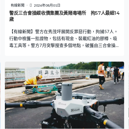
有線新聞
2026年08月01日
警反三合會操縱收債集團及黃賭毒場所 拘57人最細14
歲
【有線新聞】警方在秀茂坪展開反罪惡行動，拘捕57人。
行動中檢獲一批證物，包括有現金、裝載紅油的膠樽、吸
毒工具等。警方7月突擊搜查多個地點，破獲由三合會操縱
的收債集團、毒窟、非法賭場及賣淫場所，拘捕37男20
女，年齡介乎14至70歲，部分人有三合會背景。警方指不
法人士以通訊軟件招攬想找快錢的青少年，以500至800元
報酬進行淋紅油、恐嚇等收債行動。