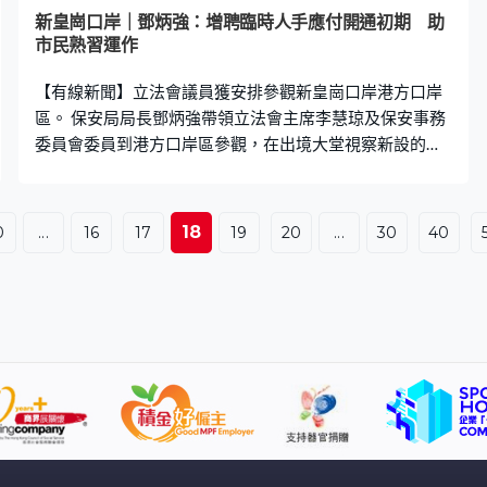
新皇崗口岸｜鄧炳強：增聘臨時人手應付開通初期 助
市民熟習運作
【有線新聞】立法會議員獲安排參觀新皇崗口岸港方口岸
區。 保安局局長鄧炳強帶領立法會主席李慧琼及保安事務
委員會委員到港方口岸區參觀，在出境大堂視察新設的
「合作查驗、一次放行」自助閘機通道，又去到「五合
一」車輛查驗通道，了解運作。 鄧炳強說會增聘人手應付
口岸運作，「任何關口新開時，我們都必須預備特別多人
18
0
...
16
17
19
20
...
30
40
手，因為未熟習，市民未熟習，我們同事可能部份未完全
熟習，駕車的人未熟習，所以必須居安思危，要找足夠人
手處理，所以我們聘請臨時合約人員增強人手，是非常合
理和必須的做事方法。」