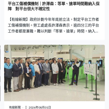
平台工傷補償機制｜許澤森：等單、搶單時間難納入保
障 對平台很大不確定性
【有線新聞】政府計劃今年年底前立法，制定平台工作者
工傷補償機制。勞工處處長許澤森表示，逾四分三的平台
工作者都是兼職，難以判斷「等單、搶單」時間，納入受
保障範圍會對平台公司的保險成本等帶來不確定性。 勞工
處處長許澤森：「大部份平台工作者在空餘的時間，有需
要時自己自由選擇工作，因此要去判斷甚麼時候是候單、
搶單的時段，其實非常困難。因為他未接單之前，他可能
真的在等候訂單，等新的訂單項目是否適合接受，但他可
能是完全在做第二項工作。作為一個法律概念，我們相信
操作上很困難，對平台營運商戶有很大的不確定性。」
有線新聞
2026年08月01日