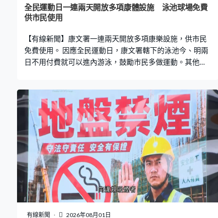
全民運動日一連兩天開放多項康體設施 泳池球場免費
供市民使用
【有線新聞】康文署一連兩天開放多項康樂設施，供市民
免費使用。 因應全民運動日，康文署轄下的泳池今、明兩
日不用付費就可以進內游泳，鼓勵巿民多做運動。其他免
費開放的設施包括羽毛球場、籃球場、壁球場、乒乓球枱
等。周日全港十八區指定場地亦有多項免費康體活動。
有線新聞
2026年08月01日