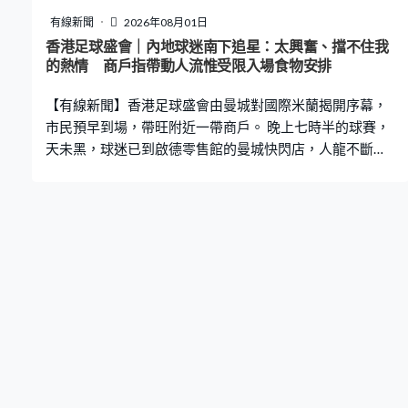
有線新聞
2026年08月01日
香港足球盛會｜內地球迷南下追星：太興奮、擋不住我
的熱情 商戶指帶動人流惟受限入場食物安排
【有線新聞】香港足球盛會由曼城對國際米蘭揭開序幕，
市民預早到場，帶旺附近一帶商戶。 晚上七時半的球賽，
天未黑，球迷已到啟德零售館的曼城快閃店，人龍不斷。
不少球迷都買定球衣，準備入場支持愛隊，多款限定周邊
都是球迷的目標。有內地球迷專程南下，一睹球星風采。
有商戶預計開賽前兩小時人流就會急增，礙於入場不能攜
帶食物，對生意幫助不大。 廣州球迷陳小姐：「見到球星
太興奮，已經擋不住我的熱情。（現在也很興奮？）很興
奮，昨晚興奮一整個晚上都睡不著。黃牛也會買，因為很
喜歡的周邊沒買到都會可惜，而且一些是香港限定，過後
不會有。」商戶林女士：「很少人會購買，只有少部分人
買，基本帶動不到很好生意。只有些少，不能說沒有，起
碼讓顧客可以買或攜帶（食物）進場。就算不是在內進
食，至少不用覺得買了不用偷偷收藏，很多顧客買了都會