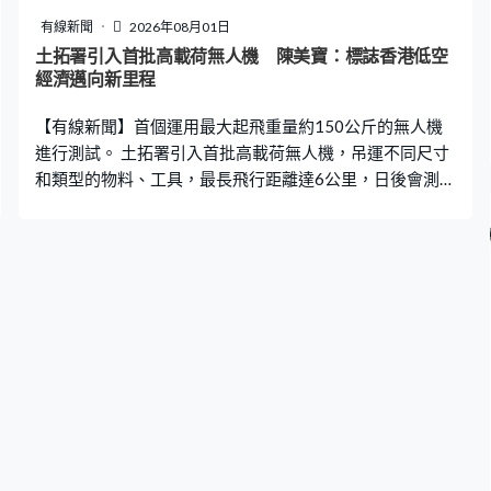
有線新聞
2026年08月01日
土拓署引入首批高載荷無人機 陳美寶：標誌香港低空
經濟邁向新里程
【有線新聞】首個運用最大起飛重量約150公斤的無人機
進行測試。 土拓署引入首批高載荷無人機，吊運不同尺寸
和類型的物料、工具，最長飛行距離達6公里，日後會測試
配備機械臂等在空中進行簡單工作。運輸及物流局局長陳
美寶到西貢北港濾水廠視察，並嘗試操作無人機。無人機
在颱風紅霞襲港期間，亦有利用自動飛行模式巡查多個山
坡和斜坡，她形容項目標誌香港低空經濟邁向另一里程
碑。