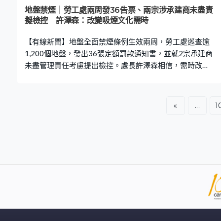
地盤禁煙｜勞工處兩周發36告票、兩宗涉承建商未盡責
擬檢控 許澤森：改變吸煙文化需時
【有線新聞】地盤全面禁煙條例生效兩周，勞工處巡查逾
1,200個地盤，發出36張定額罰款通知書，並就2宗承建商
未盡管理責任考慮提出檢控。處長許澤森相信，需時改變
地盤吸煙文化。 地盤全面禁煙條例生效後，勞工處巡查超
過1,200個地盤，向違規吸煙者發出36張定額罰款通知
書。勞工處處長許澤森表示，數字並非最理想，有工人仍
«
...
1
未適應措施屬預期之內，「過程中有適應階段，會繼續有
吸煙習慣的工人，他需要在行為上作出調整。有些工人意
識上未必沒有，但行為上未必跟上，這些情況在我們的預
期內，最終我們想達致的目標是甚麼？我們巡查時，一張
定額罰款通知書也不發出，這個是我們的目標。」許澤森
說大部分個案以突擊巡查發現，而至少2宗個案就由市民轉
介和舉報找出。 他認為新法例實施後，大部分地盤做到基
本禁煙措施，處方目前向承建商發出的口頭或書面警告約
有500宗，敦促改善通知書有9張，2宗正在考慮提出檢
控。許澤森：「最基本的功夫，他們管控工人不要把可以