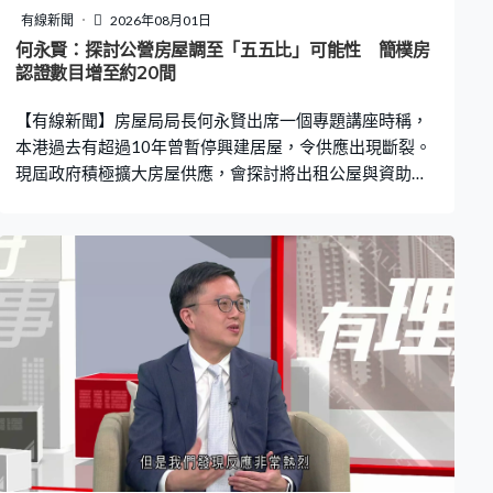
有線新聞
2026年08月01日
何永賢：探討公營房屋調至「五五比」可能性 簡樸房
認證數目增至約20間
【有線新聞】房屋局局長何永賢出席一個專題講座時稱，
本港過去有超過10年曾暫停興建居屋，令供應出現斷裂。
現屆政府積極擴大房屋供應，會探討將出租公屋與資助出
售房屋的比例調整至「五五比」的可能性。 房屋局局長何
永賢：「過往我們用七三的比例，七成出租公屋、三成是
資助出售房屋。因為出租公屋輪候隊伍很長，所以使用
『七三比』，希望可以盡快消化，但這一屆政府已在施政
報告提出，慢慢十年內會將比例變成60比40，慢慢移向更
多資助出售房屋。最近亦都聽到有聲音，我們是否具有基
礎進一步變成『五五比』，這個我們正在聽取社會的各界
意見。」 房屋局目前收到近3萬個分隔單位的登記申請，
近日再多15個單位完成認證，現時簡樸房數目增至約20
間，何永賢希望進一步加快流程。