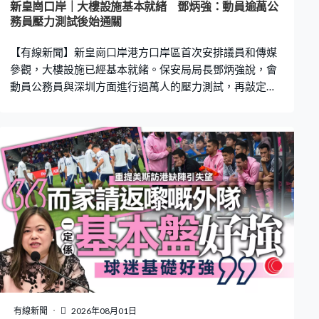
新皇崗口岸｜大樓設施基本就緒 鄧炳強：動員逾萬公
務員壓力測試後始通關
【有線新聞】新皇崗口岸港方口岸區首次安排議員和傳媒
參觀，大樓設施已經基本就緒。保安局局長鄧炳強說，會
動員公務員與深圳方面進行過萬人的壓力測試，再敲定通
關日期。 在北環綫皇崗口岸站開通前，大家乘搭巴士或小
巴來到，在這裡下車，來到2樓公共交通交匯處，直達新口
岸大樓的門口。但尚未可以即刻過關，要再乘搭兩條長扶
手電梯，行多一小段路 ，就到港深邊境分界。由交通交匯
處上到來5樓的出境大堂，大約需要3至4分鐘。 一整排自
助閘機已經安裝好，新口岸改用「合作查驗、一次放
行」，一共有134條自助通道，只需要用一張證件，通過
閘機「三道門」，驗證指紋和容貌，就完成兩地出入境手
續。駕車過關改用「五合一」車道，同樣有三道閘，司機
只須過一次車道，就完成港深五個部門的清關和檢疫等程
序。 保安局局長鄧炳強帶領立法會主席李慧琼及一班議員
來到新口岸參觀。口岸現階段設計每日可處理20萬人次通
關，鄧炳強說會增聘臨時合約人員應付，通關前亦會安排
有線新聞
2026年08月01日