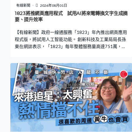
有線新聞
2026年08月01日
1823將推網頁應用程式 試用AI將來電轉換文字生成摘
要、提升效率
【有線新聞】政府一線通服務「1823」年內推出網頁應用
程式版，將試用人工智能功能。 創新科技及工業局局長孫
東在網誌表示，「1823」每年整體服務量高達751萬，去
年1月至今年6月處理逾110萬宗服務要求或投訴。今年內
將推出網頁應用程式，試用多項AI技術，包括分析市民電
郵，利用語音辨識技術，把來電即時轉換文字，生成個案
摘要，縮短處理時間。