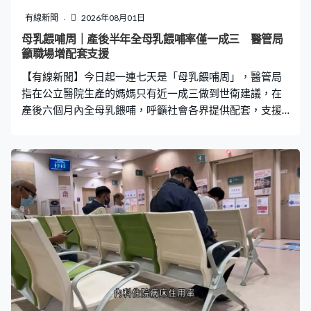
超過數十個回饋意見，希望了解怎樣投標，而第一期餘下
有線新聞
2026年08月01日
14幅地何時再推，需要參詳招標反應和怎樣令園區生態更
母乳餵哺周｜產後半年全母乳餵哺率僅一成三 醫管局
完整，不排除引入商業地元素、酒店式項目、支援科技展
籲職場增配套支援
銷等。蔡傑銘：「可能會留一兩個地段，讓自己去考量剛
【有線新聞】今日起一連七天是「母乳餵哺周」，醫管局
才說公私營合作，抓一些龍頭的企業也好，或者
指在公立醫院生產的媽媽只有近一成三做到世衛建議，在
產後六個月內全母乳餵哺，呼籲社會各界提供配套，支援
在職媽媽餵哺母乳。 Zendi：「哥哥那時候我餵人奶餵到
30個月，他24個月的時候開始上學前預備班，當時發現他
的抵抗力的確較其他小朋友好些。」育有3名子女的
Zendi，由13年前誕下大兒子到現時第三胎，都堅持以母乳
餵哺至寶寶約兩歲。 而今年初誕下兒子的Holly本身是一名
婦產科的助產士，她產假後重回崗位，坦言要平衡工作與
餵母乳，除了家人支持，同事的配合同樣重要。Holly：
「同事之間一上班，就會問我什麼時候擠奶，配合我的吃
飯時間以及擠奶的時間，所以非常好，讓我能堅持到現
在。其實我覺得工作的環境也是非常重要。」 世衛建議初
生嬰兒出生首六個月以全母乳餵哺，六個月後開始加入副
食品，並持續哺乳至兩歲或以上。醫管局指有近兩成媽媽