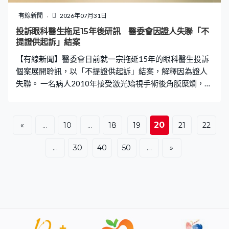
同類型公司，犯法有證據就會拘捕，有足夠證據就會提
告，不能隨意某一職業或店舖就針對你，不是的，我是針
有線新聞
2026年07月31日
對所有犯法的人及團體。」 鄧炳強稱目前執法及檢控基準
投訴眼科醫生拖足15年後研訊 醫委會因證人失聯「不
已非常清晰，而早前亦多次重申不會設立禁書名單。
提證供起訴」結案
【有線新聞】醫委會日前就一宗拖延15年的眼科醫生投訴
個案展開聆訊，以「不提證供起訴」結案，解釋因為證人
失聯。 一名病人2010年接受激光矯視手術後角膜糜爛，翌
年投訴眼科專科醫生饒文杰，醫委會事隔15年展開研訊，
決定「不提證供起訴」。醫委會發稿解釋，決定完全取決
於案件的具體客觀情況，並以證據為唯一依據，醫委會秘
20
«
...
10
...
18
19
21
22
書在研訊開始時考慮到所有可援引的證據、控方證人失聯
等因素，認為原定提控失去基礎，案件不再具備合理定罪
...
30
40
50
...
»
前景，決定對所有控罪「不提證供起訴」。