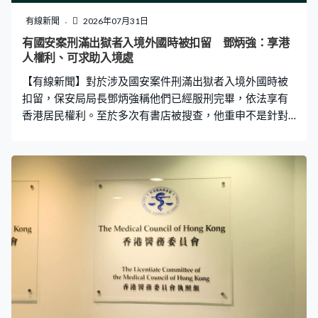
有線新聞
2026年07月31日
有國安案刑滿出獄者入境外國時被扣留 鄧炳強：享港
人權利、可求助入境處
【有線新聞】對於涉及國安案件刑滿出獄者入境外國時被
扣留，保安局局長鄧炳強稱他們已經服刑完畢，依法享有
香港居民權利。至於多次有書店被搜查，他重申不是針對
特定類型店舖。 涉及串謀顛覆國家政權案的前民主黨主席
胡志偉及前民陣召集人岑子杰刑滿出獄後兩個月內，分別
在入境英國及日本時被扣留，保安局局長鄧炳強被問到對
於外國政府做法有何看法。鄧炳強：「就著因為國安法服
刑完畢人士，這些人已經完成服刑，情況與香港其他市民
一樣，享有所有市民權利、一樣的。但當如果遇到事情，
與普通市民一樣，可以聯絡入境處港人在外協助小組。」
國安處早前搜查多間書店，店員涉嫌違反國安法被捕，亦
有書店參展書展被拒後接連宣布結業，鄧炳強重申不是針
對某一類型店舖。鄧炳強：「不要說國安法針對任何類型
店舖，絕對不會，國安法是一條法律，無論你是人抑或不