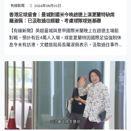
有線新聞
2026年08月01日
香港足球盛會｜曼城對國米今晚啟德上演夏蘭特缺席
羅淑佩：已汲取過往經驗、考慮球隊球迷基礎
【有線新聞】英超曼城與意甲國際米蘭晚上在啟德主場館
對戰，預計有近4萬人入場。球星夏蘭特因國際足協強制休
息令未有訪港，文體旅局局長羅淑佩表示，汲取過往事件
經驗，已考慮球隊的球迷基礎。 文體旅局局長羅淑佩：
「經過國際邁阿密美斯訪港後，真的知道，如果那隊球隊
大家平日對他們不太熟悉，而是靠一個超級巨星，無論超
級巨星因為甚麼原因不能落場，大家的失望很大的。所以
我們現在請回來的外隊，一定是本身基本盤很強。基本盤
是甚麼？是球迷基礎很強。」