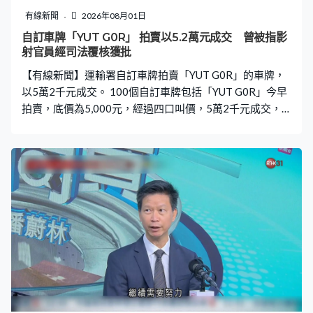
有線新聞
2026年08月01日
自訂車牌「YUT G0R」 拍賣以5.2萬元成交 曾被指影
射官員經司法覆核獲批
【有線新聞】運輸署自訂車牌拍賣「YUT G0R」的車牌，
以5萬2千元成交。 100個自訂車牌包括「YUT G0R」今早
拍賣，底價為5,000元，經過四口叫價，5萬2千元成交，
成功投得車牌的巿民未有回應傳媒媒提問。有市民去年向
運輸署申請自訂車牌「YUT G0R」被拒，署方曾指該車牌
為影射某政府部門首長的俗稱，巿民其後入稟申請司法覆
核。未開庭前，運輸署重新考慮行使酌情權批出車牌。