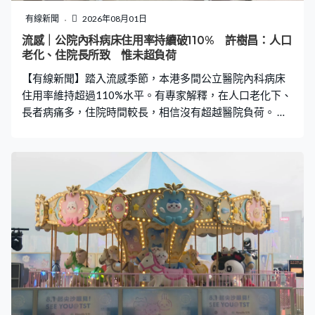
在生產後首兩個月，在家之休養時做到全母乳餵哺，但當
有線新聞
2026年08月01日
產假完結後情況開始下降，產後六個月仍然堅持全母乳餵
流感｜公院內科病床住用率持續破110% 許樹昌：人口
哺只有一成三。醫管局母乳餵哺推廣小組主席黃思琦：
老化、住院長所致 惟未超負荷
「媽媽在職工作時，會面臨許多不同的挑戰，例如擠奶的
【有線新聞】踏入流感季節，本港多間公立醫院內科病床
時間安排，或未必有合適的
住用率維持超過110%水平。有專家解釋，在人口老化下、
長者病痛多，住院時間較長，相信沒有超越醫院負荷。 早
上不少市民到急症室求診，在流感和新冠病毒雙重夾擊
下，本港多間公立醫院內科住院病床住用率過去一周都逾
110%；其中博愛醫院情況最嚴重，曾連續三天超越120%
的水平。有專家表示情況普遍，中大呼吸系統科講座教授
許樹昌：「長者吃得不好，或有糖尿、血糖高，入院時又
高血壓，很多檢查需時，自然病床負荷就會增加。夏季有
時都會看到的，你看到超過 120%，因為比平時人數增加
就加床，經常發生的在公立醫院。」 流感病毒陽性比率本
周錄得10.65%，較上周上升0.95個百分點，遠高於4.94%
的基線水平；冠狀病毒呈陽性比率就稍有回落。許樹昌
說，近年接種加強劑的人數不多，呼籲高危群組盡快接
種，「主要呼籲安老院舍院友、65歲以上長者、或50至64