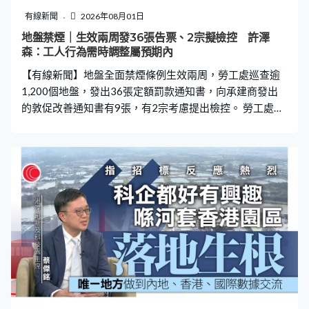
有線新聞
2026年08月01日
地盤禁煙｜生效兩周發36張告票、2宗擬檢控 許澤
森：工人行為需時調整屬預期內
【有線新聞】地盤全面禁煙條例生效兩周，勞工處巡查逾
1,200個地盤，發出36張定額罰款通知書，向承建商發出
的敦促改善通知書有9張，有2宗考慮提出檢控。 勞工處處
長許澤森表示，有工人仍未適應措施屬預期之內。許澤
森：「過程中有適應階段，會繼續有吸煙習慣的工人，他
需要在行為上作出調整。有些工人意識上未必沒有，但行
為上未必跟上，這些情況在我們的預期內。最終我們想達
致的目標是甚麼？我們巡查時，一張定額罰款通知書也不
發出，這個是我們的目標。現在觀望數字是否很高也不算
是，但亦反映地盤禁止吸煙整個執法過程仍然有空間，繼
續需要努力。」