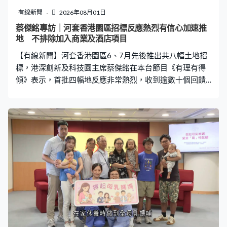
有線新聞
2026年08月01日
蔡傑銘專訪｜河套香港園區招標反應熱烈有信心加速推
地 不排除加入商業及酒店項目
【有線新聞】河套香港園區6、7月先後推出共八幅土地招
標，港深創新及科技園主席蔡傑銘在本台節目《有理有得
傾》表示，首批四幅地反應非常熱烈，收到逾數十個回饋
意見，反映私人市場對香港創科有信心，不排除稍後的招
標會加入商業和酒店式項目。 河套香港園區第一期上周五
推第二批四幅地招標，身兼創新科技及工業局常任秘書長
的港深創新及科技園主席蔡傑銘在本台節目透露首批四幅
地反應非常熱烈，令當局有信心加速推地。港深創新及科
技園主席蔡傑銘：「我們招標的時候科企都是圍繞著六大
板塊，而特別是人工智能、生命健康科技和數據方面是比
較多，比如有比較尖端的晶片，又或者是量子科技等，他
們都是很有興趣，希望在香港河套香港園區落地生根。可
以誇張一點說，在內地甚至世界各地要能夠做到有國家內
地的數據，又做到香港和國際的數據能夠交流到在這裡做
科研，這個河套香港園區應該是唯一的地方。」 他說收到