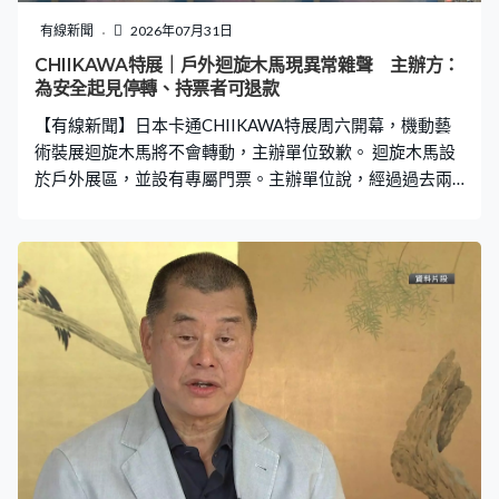
歲但有長期病患（接種）。因看醫管局數字，都是這三個
有線新聞
2026年07月31日
群組，感染後仍可出現併發症，或死亡風險。」 他又表
CHIIKAWA特展｜戶外迴旋木馬現異常雜聲 主辦方：
示，大部分人都曾感染新冠，再感染的病徵將愈來愈輕
為安全起見停轉、持票者可退款
微，相信無必要重啟社交距離措施。
【有線新聞】日本卡通CHIIKAWA特展周六開幕，機動藝
術裝展迴旋木馬將不會轉動，主辦單位致歉。 迴旋木馬設
於戶外展區，並設有專屬門票。主辦單位說，經過過去兩
星期惡劣天氣，在最新檢查中發現迴旋木馬運轉時有異常
雜聲，為確保符合最高安全標準，決定停用迴旋木馬旋轉
功能。持專屬門票人士可獲退木馬座席券，仍然可坐上木
馬拍照，亦可選擇全額退款。