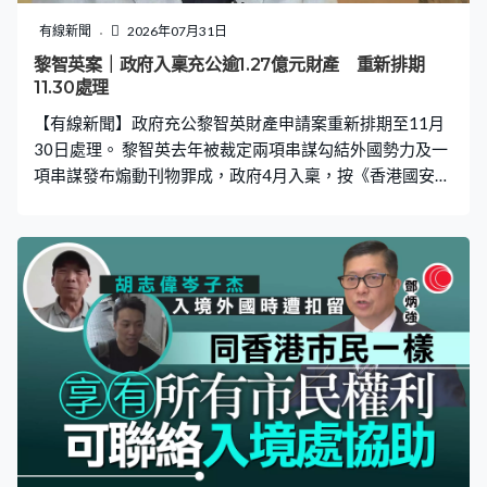
有線新聞
2026年07月31日
黎智英案｜政府入稟充公逾1.27億元財產 重新排期
11.30處理
【有線新聞】政府充公黎智英財產申請案重新排期至11月
30日處理。 黎智英去年被裁定兩項串謀勾結外國勢力及一
項串謀發布煽動刊物罪成，政府4月入稟，按《香港國安
法》實施細則，申請充公黎智英犯罪相關財產，包括壹傳
媒有限公司多個公司戶口存款及股權等，資產值逾1.27億
元。原本7月初的審期已取消，最新顯示重新排期在11月
30日審訊，預留聆訊時間增至2日。