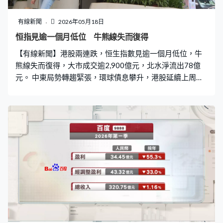
有線新聞
2026年05月18日
恒指見逾一個月低位 牛熊線失而復得
【有線新聞】港股兩連跌，恒生指數見逾一個月低位，牛
熊線失而復得，大市成交逾2,900億元，北水淨流出78億
元。 中東局勢轉趨緊張，環球債息攀升，港股延續上周五
跌勢。恒指早段最多跌逾450點，見逾一個月低位，跌至
25500點邊緣暫見支持，收報25675點跌287點，大市成
交2,927億元。華富建業證券投資策略聯席總監阮子曦：
「投資者可能要思考，今輪無法突破向上，上方形成了很
重大阻力、壓力。因為上行突破時的確有資金追入，現在
變成『蟹貨』，阻力頗嚴重。在科網股仍有壓力下，港股
反彈力度會比較弱一些。」 新經濟股普遍向下，騰訊繼續
破底跌逾1%，本周派成績表的百度及網易亦下跌。車股捱
沽，新車減價的理想跌14%是表現最差藍籌，首季虧損擴
大的零跑跌近8%。內地4月經濟數據遜預期，內房股受
壓，其中，龍湖跌7%。中資電訊股逆市升，推出商用
Token套餐的中電信是最強勢藍籌。亞太區股市普遍向下，