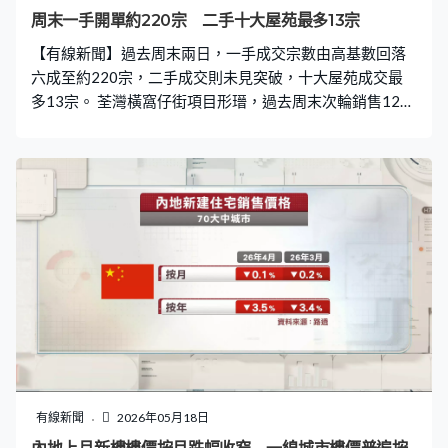
統局表示，扣除房地產開發，部分新質生產高新工業領域
周末一手開單約220宗 二手十大屋苑最多13宗
的投資仍然擴大，而內地房地產市場亦見逐步回穩，有助
【有線新聞】過去周末兩日，一手成交宗數由高基數回落
帶動未來投資表現。
六成至約220宗，二手成交則未見突破，十大屋苑成交最
多13宗。 荃灣橫窩仔街項目形瑨，過去周末次輪銷售121
伙即日沽清，包括有大手買家以逾3,000萬元買入4個兩
房。項目開售至今，兩輪合共套現逾18億元。發展商新地
打鐵趁熱，加推新一張價單，涉及87伙，面積361至364
平方呎，全屬兩房，扣除最高15%折扣後，售價由約635
萬元起，折實平均呎價1.86萬元，較對上一張單價高約
2.6%。 集團指，加幅反映樓層坐向及景觀等因素，計劃周
末新一輪發售。同期對手馬頭角壹沐第2期，周日發售50
伙，消息指，即日售出38伙。同系的紅磡首岸第3期亦於
在過去兩天再售出2伙，套現逾2,860萬元。計及中環雅盈
峰、天璽‧海、海德園及MIAMI QUAY等成交，一手市場
周末兩日，合共錄約220宗成交，按周回落約六成。 一手
市場熾熱，二手交投未見有突破，四大代理統計的周末十
大屋苑成交普遍向下，最多有13宗。利嘉閣指，市場焦點
有線新聞
2026年05月18日
集中新盤，加上二手放盤數量不多，業主對後市走勢樂