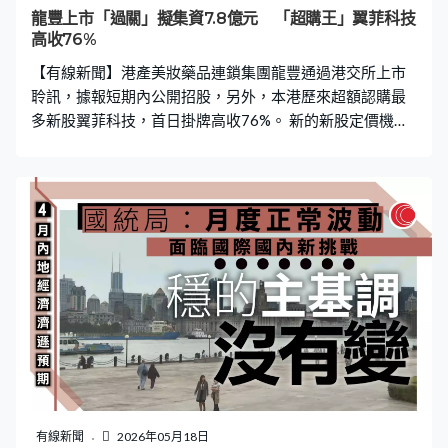
龍豐上市「過關」擬集資7.8億元 「超購王」翼菲科技
高收76%
【有線新聞】港產美妝藥品連鎖集團龍豐通過港交所上市
聆訊，據報短期內公開招股，另外，本港歷來超額認購最
多新股翼菲科技，首日掛牌高收76%。 新的新股定價機制
去年八月實施至今，不斷誕生新的「超購王」。集資7.5億
元的內地工業用機械人生產商翼菲科技首日掛牌，公開發
售部分接獲逾33萬份申請，超額認購1.48萬倍，是本港歷
來超購倍數最多新股，一手中籤率3%。 定價新制落實至今
已有21家新股，超額認購倍數超過5,000倍。 另外，港產
美妝藥品連鎖集團龍豐通過港交所上市聆訊，據報集資7.8
億元。龍豐1992年在上水開設首家店舖，及後乘著內地開
放個人遊以及「一簽多行」等措施，分店數目持續增加，
現時在港有31家門店，合計可用樓面面積逾12.3萬平方
呎。按收入計，現時為本港第二大藥品及保健品零售商，
市佔率約4.2%。今年首八個月公司除稅前盈利近1.78億
元，按年增長近六成七。
有線新聞
2026年05月18日