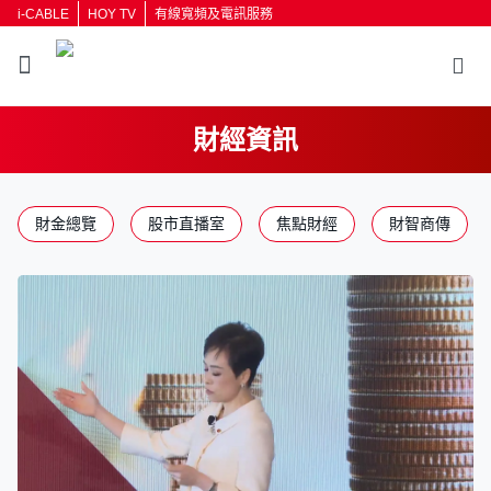
i-CABLE
HOY TV
有線寬頻及電訊服務
財經資訊
財金總覽
股市直播室
焦點財經
財智商傳