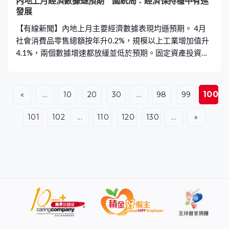
內地上月經濟數據遜預期 國統局：經濟保持穩中有進
發展
【有線新聞】內地上月主要經濟數據表現均遜預期。 4月
社會消費品零售總額按年升0.2%，規模以上工業增加值升
4.1%，兩個數據增速都放緩並低於預期。固定資產投資由
首三個月升1.7%轉為首四個月跌1.6%，房地產開發投資跌
幅擴大至13.7%。 國統局表示，首四個月經濟保持穩中有
進發展態勢，加快構建新發展格局，有效實施更積極有為
100
«
...
10
20
30
...
98
99
的宏觀政策，著力穩就業、穩企業、穩市場、穩預期，市
場銷售持續擴大，外貿韌性持續彰顯，就業物價整體穩
101
102
...
110
120
130
...
»
定。