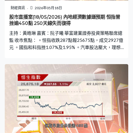
財經資訊
2026年05月18日
股市直播室(18/05/2026) 內地經濟數據遜預期 恒指曾
挫逾450點 250天線失而復得
主持：黃皓琳 嘉賓：阮子曦 華富建業證券投資策略聯席總
監 收市焦點： 。恒指收跌287點報25675點，成交2927億
元 。國指和科指挫1.07%及1.95% 。汽車股沽壓大，理想
汽車急挫14.1%最弱藍籌及科指成分股 。新經濟股普遍向
下，騰訊續破底跌逾1% 。內地新樓樓價跌幅收窄，內房股
續弱勢龍湖跌7.7% 。油價續高企，中海油及中石油逆市升
1.2%和0.9% 。半新股兆易創新創新高升8.1% 。中資電訊
股強勢，中國電信升6%最佳藍籌