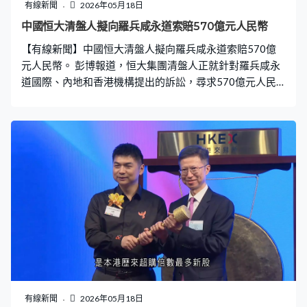
有線新聞
2026年05月18日
中國恒大清盤人擬向羅兵咸永道索賠570億元人民幣
【有線新聞】中國恒大清盤人擬向羅兵咸永道索賠570億
元人民幣。 彭博報道，恒大集團清盤人正就針對羅兵咸永
道國際、內地和香港機構提出的訴訟，尋求570億元人民
幣賠償，案件核心聚焦於羅兵咸永道對恒大的審計工作。
清盤人於2024年提出訴訟，指羅兵咸永道審計過程中存在
「疏忽」和「虛假陳述」，該訴訟最初針對羅兵咸永道在
內地及香港的關聯實體，隨後清盤人將羅兵咸永道國際亦
列為被告。
有線新聞
2026年05月18日