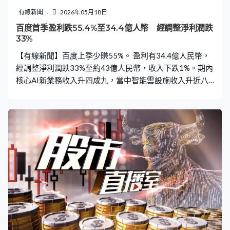
日股一度跌逾千點，收市跌近1%、三連跌，南韓股市先跌
有線新聞
2026年05月18日
後升。
百度首季盈利跌55.4%至34.4億人幣 經調整淨利潤跌
33%
【有線新聞】百度上季少賺55%。 盈利有34.4億人民幣，
經調整淨利潤跌33%至約43億人民幣，收入下跌1%。期內
核心AI新業務收入升四成九，當中智能雲設施收入升近八
成，自動駕駛服務平台蘿蔔快跑總訂單增長1.2倍。截至今
年4月，出行服務累計訂單逾2,200萬。