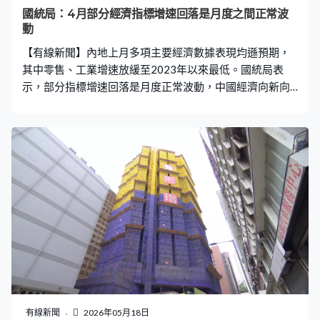
國統局：4月部分經濟指標增速回落是月度之間正常波
動
【有線新聞】內地上月多項主要經濟數據表現均遜預期，
其中零售、工業增速放緩至2023年以來最低。國統局表
示，部分指標增速回落是月度正常波動，中國經濟向新向
優發展態勢無變。 內地4月零售、工業生產、固投數據表
現均遜預期，其中社會消費品零售總額按年升0.2%，增速
是2023年3月以來最低，連續兩個月放慢，遠低於市場預
期的升2%。期內規模以上工業增加值增速亦放慢至4.1%，
是2023年7月以來最慢。 國統局表示，今年是「十五五」
開局，經濟延續向新向優發展態勢，在複雜多變的外部環
境中仍彰顯強大韌性。國統局國民經濟綜合統計司副司長
王冠華：「儘管面臨來自國際國內新的困難挑戰，但中國
經濟『穩』的主基調並沒有變。4月部分指標增速有所回
落，屬於月度間的正常波動。綜合累計指標、宏觀指標，
還有一些結構性指標來看，中國經濟『穩』的主基調沒有
變。」 至於固定資產投資，則由首三個月升1.7%，轉為首
四個月跌1.6%，房地產開發投資跌幅更擴大至13.7%。 國
有線新聞
2026年05月18日