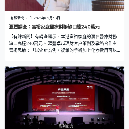
有線新聞
2026年05月18日
滙豐調查：富裕家庭醫療財務缺口達240萬元
【有線新聞】有調查顯示，本港富裕家庭的潛在醫療財務
缺口高達240萬元。 滙豐卓越理財客户策劃及戰略合作主
管楊思敏：「以癌症為例，複雜的手術加上化療費用可以
高達190萬港元，只是這個部分隱藏的缺口已經有150萬港
元。另外我們當然希望治療順利，就算治療順利，治療和
康復期間會影響工作能力和收入。以我們調查訪問對象來
計算，每年大約90萬年薪，如果一旦要停工的話，即時收
入就受到很大壓力。」