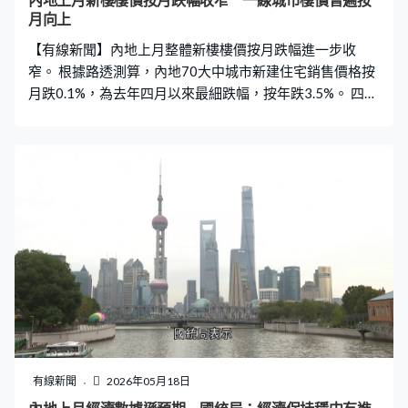
內地上月新樓樓價按月跌幅收窄 一線城市樓價普遍按
觀，因而持惜售態度相信二手成交量將維持緩慢增長走
月向上
勢。
【有線新聞】內地上月整體新樓樓價按月跌幅進一步收
窄。 根據路透測算，內地70大中城市新建住宅銷售價格按
月跌0.1%，為去年四月以來最細跌幅，按年跌3.5%。 四大
一線城市中，新樓樓價除了北京按月下跌0.2%，其餘三大
城市均向上，上海升0.4%，廣州及深圳分別升0.1%。按年
比較，除了上海升3.7%，其餘三個城市均下跌，深圳跌幅
更達半成。
有線新聞
2026年05月18日