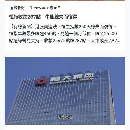
有線新聞
2026年05月18日
恒指收跌287點 牛熊線失而復得
【有線新聞】港股兩連跌，恒生指數250天線失而復得。
恒指早段最多跌逾450點，見逾一個月低位，跌至25500
點邊緣暫見支持，收報25675點跌287點，大市成交2,927
億元。新經濟股普遍向下，騰訊繼續破底跌逾1%，本周派
成績表的百度及網易亦下跌，新車減價的理想跌14%，是
最弱勢藍籌。內地4月經濟數據遜預期，內房及新消費股齊
受壓，龍湖跌7%，老鋪黃金亦跌逾4%。個別中資電訊股
逆市升，中電信、中聯通升6%及近4%，包辦藍籌升幅榜
首兩位。