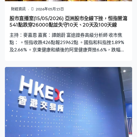
財經資訊
2026年05月15日
股市直播室(15/05/2026) 亞洲股市全線下挫，恒指曾瀉
541點跌穿26000點並失守10天、20天及100天線
主持：麥嘉恩 嘉賓：譚朗蔚 富途證券高級分析師 收市焦
點： 。恒指收跌426點報25962點 。國指和科指挫1.89%
及2.66% 。京東健康和績後的阿里健康齊挫6.6%，跌幅首
兩大藍籌 。阿里跌4.06%，騰訊轉升0.33% 。宏橋和洛鉬
跌逾5.5%，跌幅第三及第三大藍籌 。藥明生物升3.18%最
佳藍籌 。吉利升1.69%最佳國指成分股 。華虹績後挫
8.74%最差科指成分股，中芯績後跌0.49%