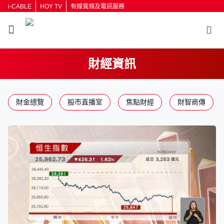
i-CABLE
HOY TV
有線寬頻及電訊服務
財經資訊
返回
財金總覽
股市直播室
焦點財經
財智商傳
按輸入鍵開始搜尋