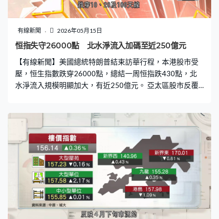
有線新聞
2026年05月15日
恒指失守26000點 北水淨流入加碼至近250億元
【有線新聞】美國總統特朗普結束訪華行程，本港股市受
壓，恒生指數跌穿26000點，總結一周恒指跌430點，北
水淨流入規模明顯加大，有近250億元。 亞太區股市反覆
向下，港股亦難獨善其身，恒生指數跌426點收市。恒指
高開1點已經是全日高位，午後曾跌逾500點，收市報
25962點，跌穿10、20及100天線，成交3,253億元。 富
昌證券聯席董事譚朗蔚：「稍為紓緩，隨著外圍上升港股
作反彈。我覺得即使多了昨天及今天的下跌，坦白說港股
短線升勢是未斷的，一日守到25900點，暫時都是審慎向
上多一點。」 個別新經濟股拖低大市，阿里跌4%，連同小
米及美團，拖低恒指逾140點。騰訊逆市反覆靠穩。金融
股亦向下，建行、工行及平保跌1%至2%。 AI概念股受
壓，諾比侃跌一成一；壁仞科技及MINIMAX跌幅介乎6%
至7%。華虹半導體及阿里健康業績後亦捱沽，華虹半導體