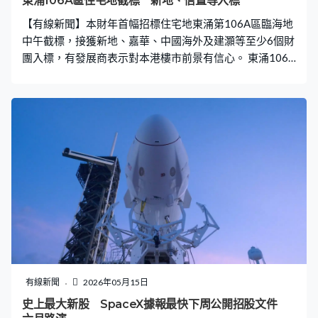
東涌106A區住宅地截標 新地、信置等入標
【有線新聞】本財年首幅招標住宅地東涌第106A區臨海地
中午截標，接獲新地、嘉華、中國海外及建灝等至少6個財
團入標，有發展商表示對本港樓市前景有信心。 東涌106A
區住宅地吸引中國海外、嘉華及建灝等入標競投，另外確
認信置與嘉里合資競投，新地則獨資入標。獨資入標的還
有嘉華，集團認為一手成交活躍，對後市表現樂觀。嘉華
國際發展及租務總監（香港地產）尹紫薇：「這幅地皮在
東涌屬於新發展區，也是臨海，景觀會望海及機場。相信
建成後會享受到優質的海景，我們（出價）會貼近市場、
該區的需求及價格。」 至於建灝地產也是獨資入標，對樓
市前景有信心。建灝地產行政總監林綺華：「雖然這區仍
在發展當中，看到規模合適我們投資，以現時的經濟環
境，我認為（我們）出價是合理。對於現時的樓市開始有
些少復蘇，對樓市是有信心。」 地皮鄰近東環及昇薈用作
純住宅發展，最高可建樓面約53萬平方呎，預計可提供約
990伙。賣地條款相對簡單，不需要提供任何社福設施。
有線新聞
2026年05月15日
綜合市場估計，項目估值約8億至20.3億元，每平方呎樓面
史上最大新股 SpaceX據報最快下周公開招股文件
地價約1,500至3,800元。