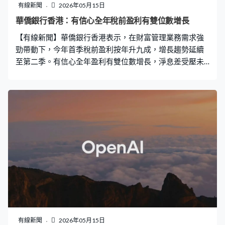
有線新聞
2026年05月15日
華僑銀行香港：有信心全年稅前盈利有雙位數增長
【有線新聞】華僑銀行香港表示，在財富管理業務需求強
勁帶動下，今年首季稅前盈利按年升九成，增長趨勢延續
至第二季。有信心全年盈利有雙位數增長，淨息差受壓未
對業務營運造成大影響。 華僑銀行香港區行政總裁王克：
「由於外環局勢利率上升預期較以往高，我認為淨利息收
入將更有利。淨利差仍受制於市場需求弱，透過增加貸款
量來彌補會更為重要。降低存款成本等等，主要驅動業務
因素有兩個方面，其一是財富管理業務持續增長。」
有線新聞
2026年05月15日