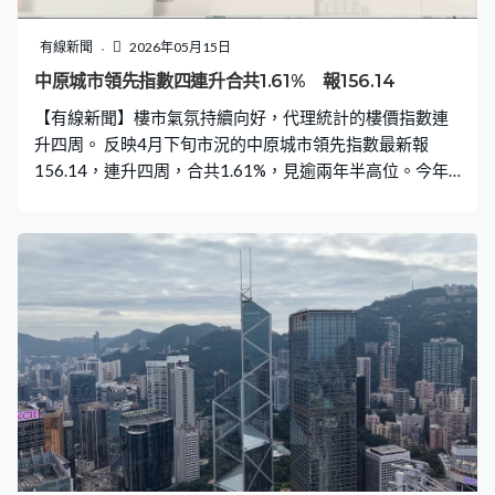
跌8%至20天線上落，阿里健康是表現第二差藍籌。 亞太
區股市方面，韓股創新高，高見8046點後倒跌6%收市，
有線新聞
2026年05月15日
日股亦反覆低收近2%。
中原城市領先指數四連升合共1.61% 報156.14
【有線新聞】樓市氣氛持續向好，代理統計的樓價指數連
升四周。 反映4月下旬市況的中原城市領先指數最新報
156.14，連升四周，合共1.61%，見逾兩年半高位。今年
至今累升8.35%，與歷史高位跌幅進一步收窄至18.4%。中
原地產指業主封盤反價情況普遍，部份二手買家願意追價
入市，相信樓價升勢未止，展望第三季指數挑戰165。