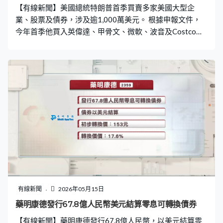
【有線新聞】美國總統特朗普首季買賣多家美國大型企
業、股票及債券，涉及逾1,000萬美元。 根據申報文件，
今年首季他買入英偉達、甲骨文、微軟、波音及Costco等
公司的股票及債券，每家涉及約500萬美元，因申報沒有
要求披露資產類別，所以不清楚當中有多少涉及股票。期
內亦曾6度交易英特爾，投資Netflix、派拉蒙天舞以及華納
兄弟探索，而最大一宗拋售發生在二月，涉及微軟、Meta
及亞馬遜金額介乎500萬至2,500萬美元。
有線新聞
2026年05月15日
藥明康德發行67.8億人民幣美元結算零息可轉換債券
【有線新聞】藥明康德發行67.8億人民幣，以美元結算零