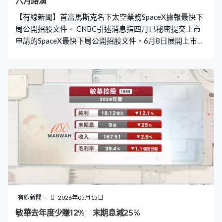
六月路演
【有線新聞】首富馬斯克名下太空業務SpaceX據報最快下
周公開招股文件。 CNBC引述消息指四月已秘密提交上市
申請的SpaceX最快下周公開招股文件，6月8日展開上市前
路演。財務顧問建議預留部分股份予零售散戶，包括英
國、日本及加拿大等地的海外投資者。馬斯克二月時將旗
下人工智能公司xAI併入SpaceX，令公司估值高達1.2萬億
美元。早前彭博引述消息指SpaceX集資最多750億美元，
相當於約5,800億港元，有望成為全球歷來最大新股上市。
有線新聞
2026年05月15日
敏華去年度少賺12% 末期息減25%