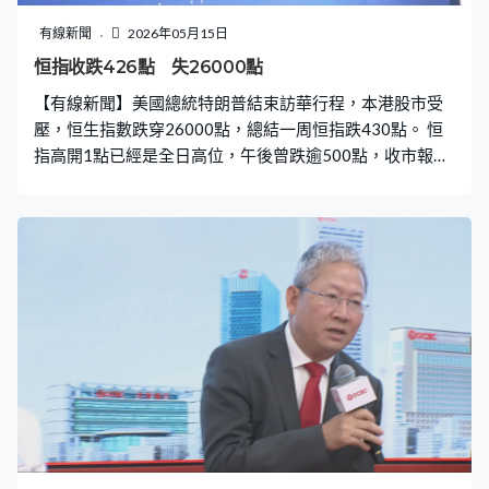
有線新聞
2026年05月15日
恒指收跌426點 失26000點
【有線新聞】美國總統特朗普結束訪華行程，本港股市受
壓，恒生指數跌穿26000點，總結一周恒指跌430點。 恒
指高開1點已經是全日高位，午後曾跌逾500點，收市報
25962點跌426點，跌穿10、20及100天線，成交3,253億
元。 個別新經濟股拖低大市，阿里跌4%，連同小米及美團
拖低恒指逾140點。金融股亦向下，工行及平保跌1%至
2%。AI概念股受壓，諾比侃跌一成一，壁仞科技及
MINIMAX跌幅介乎6%至7%。華虹半導體及阿里健康業績
後亦捱沽，華虹半導體跌8%至20天線上落，阿里健康是表
現第二差藍籌。